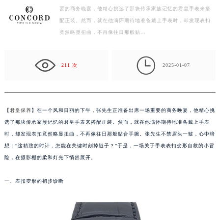
要的商务晚宴，他精心挑选了那块传承家族记忆的君皇手表来搭
泰州市海陵区永定东路399号置地商务中心东塔写字楼（华润万象城）17层1706室（需提前预约）
配正装。然而，就在他满怀期待地准备戴上手表时，却发现表扣
宁波市江北区大闸南路500号来福士广场办公楼20层2009室（需提前预约）
竟然略显扭曲，不再像往日那般贴…
杭州市上城区钱江路1366号华润大厦写字楼A座5层503-5室（需提前预约）
金华市金东区东市南街777号金华万达广场写字楼4号楼22层2209室（需提前预约）

绍兴市越城区胜利东路379号世茂天际中心写字楼8层805室（需提前预约）
211 次
2025-01-07
嘉兴市南湖区广益路705号嘉兴世界贸易中心写字楼A座13层1304室（需提前预约）
南昌市红谷滩新区红谷中大道998号绿地双子塔（中央广场）A1座办公楼14层07室（需提前预约）
济南市历下区经十路11111号华润中心写字楼（万象城）15层1508室（需提前预约）
【
君皇保养
】在一个风和日丽的下午，张先生正准备出席一场重要的商务晚宴，他精心挑
广州市天河区天河路230号万菱汇国际中心写字楼A塔7层704室（需提前预约）
选了那块传承家族记忆的君皇手表来搭配正装。然而，就在他满怀期待地准备戴上手表
广州市越秀区环市东路371-375号世界贸易中心大厦南塔写字楼15层07室（需提前预约）
时，却发现表扣竟然略显扭曲，不再像往日那般贴合手腕。张先生不禁眉头一皱，心中暗
想：“这精致的时计，怎能在关键时刻掉链子？”于是，一场关于手表表扣变形自救的小冒
深圳市罗湖区深南东路5001号华润大厦写字楼17层1701室（需提前预约）
险，在摄影棚的柔和灯光下悄然展开。
惠州市惠城区江北文昌一路7号华贸大厦写字楼1座30层05室（需提前预约）
厦门市思明区湖滨东路95号华润大厦写字楼B座11层1104室（需提前预约）
一、表扣变形的初步诊断
福州市鼓楼区五四路128-1号恒力城写字楼15层03室（需提前预约）
成都市锦江区人民东路6号SAC东原中心写字楼24层2406B室（需提前预约）
重庆市江北区观音桥步行街2号融恒时代广场写字楼9层902室（需提前预约）