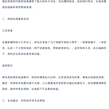
显的变形则可能意味着遭受了较大的外力冲击。无论哪种情况，切勿强行闭合，以免加重
合肥市蜀山区潜山路111号万象城华润大厦B座12楼03室（需提前预约）
损伤或破坏表带整体美感。
泉州市丰泽区宝洲路729号浦西万达中心写字楼A座7楼709室（需提前预约）
青岛市南区山东路6号华润大厦B座22层04室（需提前预约）
二、简易自我修复尝试
烟台市芝罘区胜利路139号万达金融中心A座907室（需提前预约）
工具准备
长春市朝阳区西安大路727号中银大厦A座(旺进大厦)18层09室（需提前预约）
贵阳市南明区都司高架桥路33号亨特国际金融中心14楼14D（需提前预约）
在摄影棚旁的小工作台上，张先生准备了几个维修手表的小帮手：一把精密镊子、一块软
昆明市盘龙区北京路928号同德昆明广场写字楼10层06室（需提前预约）
布、以及一个小型吹风机（用于轻微加热，帮助材质软化）。这些简单工具，在正确操作
石家庄市长安区中山东路39号勒泰中心写字楼B座13层07室（需提前预约）
下，有时足以应对轻度变形问题。
西安市碑林区南关正街88号华侨城长安国际中心E座6楼10室（需提前预约）
温和矫正
海口市龙华区金贸东路5号海口华润大厦B座17层1707室（需提前预约）
唐山市路南区新华东道100号万达广场写字楼A座10层1002室（需提前预约）
将吹风机调至低温模式，轻轻吹拂表扣几分钟，注意保持适当距离，避免过热损伤表面。
台州市椒江区东海大道1800号腾达中心东1幢20楼2002室（需提前预约）
随后，利用软布包裹住镊子尖端，小心翼翼地对变形部分施以轻微压力，尝试缓慢调整至
内蒙古自治区呼和浩特市玉泉区大学西街70号华润万象城写字楼（鄂尔多斯大厦）23层2326室（需提前预约）
原状。操作时务必谨慎，以免留下不必要的痕迹。
甘肃省兰州市七里河区西津西路16号兰州中心写字楼21层2102室（需提前预约）
重庆市解放碑渝中区民权路28号英利国际金融中心写字楼20层01室（需提前预约）
三、专业建议：何时该寻求专业帮助
黑龙江省大庆市萨尔图区会战大街君皇售后服务中心（需提前预约）