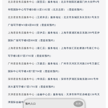
北京君皇售后服务中心
（国贸店）服务地址：北京市朝阳区建国门外大街甲6号
辽宁省沈阳市沈河区中街路83号亨得利名表维修授权店1楼君皇售后服务中心（需提前预约）
华熙国际中心写字楼D座11层1102室（北京总部）（需提前预约）
北京市朝阳区建国门外大街甲6号华熙国际中心D座11层1102室君皇售后服务中心（北京总部）（需提前预约）
北京君皇售后服务中心
（王府井店）服务地址：北京市东城区东长安街1号东方
北京市东城区东长安街1号王府井东方广场W3座6层602室君皇售后服务中心（需提前预约）
河北省保定市竞秀区朝阳北大街北国先天下君皇售后服务中心（需提前预约）
广场写字楼W3座6层602室（需提前预约）
内蒙古自治区阿拉善盟市左旗土尔扈特大街君皇售后服务中心（需提前预约）
上海君皇售后服务中心
（宏伊店）服务地址：上海市黄浦区南京东路299号宏伊
内蒙古自治区巴彦淖尔市临河区新华街君皇售后服务中心（需提前预约）
国际广场写字楼8层806室（需提前预约）
内蒙古自治区包头市青山区幸福路甲3号王府井百货名表维修君皇售后服务中心（需提前预约）
上海君皇售后服务中心
（港汇店）服务地址：上海市徐汇区虹桥路3号港汇中心
内蒙古自治区赤峰市红山区哈达街君皇售后服务中心（需提前预约）
写字楼2座37层3705室（需提前预约）
内蒙古自治区鄂尔多斯市东胜区伊金霍洛街君皇售后服务中心（需提前预约）
广州君皇售后服务中心
（万菱店）服务地址：广州市天河区天河路230号万菱汇
内蒙古自治区呼伦贝尔市海拉尔区中央街君皇售后服务中心（需提前预约）
国际中心写字楼A塔7层704室（需提前预约）
内蒙古自治区通辽市科尔沁区明仁大街君皇售后服务中心（需提前预约）
内蒙古自治区乌海市海勃湾区人民南路君皇售后服务中心（需提前预约）
深圳君皇售后服务中心
（华润店）服务地址：深圳市罗湖区深南东路5001号华
内蒙古自治区乌兰察布市集宁区恩和大街君皇售后服务中心（需提前预约）
润大厦写字楼17层1701室（需提前预约）
内蒙古自治区锡林郭勒盟市锡林浩特市光明街与额尔敦路交叉口君皇售后服务中心（需提前预约）
天津君皇售后服务中心
（金融中心店）服务地址：天津市和平区赤峰道136号天
内蒙古自治区兴安盟市乌兰浩特市兴安大街君皇售后服务中心（需提前预约）
津国际金融中心写字楼26层2603室（需提前预约）
预约入口
关闭
山西省大同市平城区迎宾街君皇售后服务中心（需提前预约）