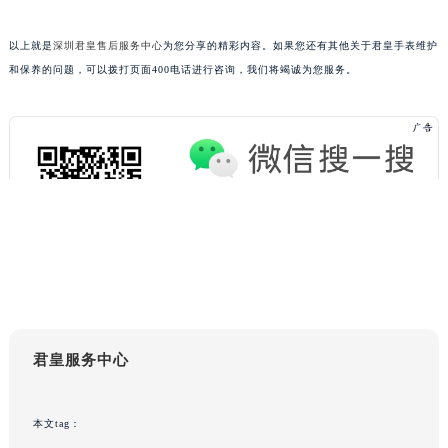
吉林省松原市宁江区五环大街君皇售后服务中心（需提前预约）
以上就是
深圳君皇售后服务中心
为您分享的精彩内容。如果您还有其他关于君皇手表维护
吉林省通化市东昌区环通乡江南大街君皇售后服务中心（需提前预约）
和保养的问题，可以拨打页面400电话进行咨询，我们将竭诚为您服务。
吉林省延边市延吉市解放路君皇售后服务中心（需提前预约）
辽宁省鞍山市铁东区站前街君皇售后服务中心（需提前预约）
辽宁省本溪市平山区胜利路君皇售后服务中心（需提前预约）
辽宁省朝阳市双塔区新华路君皇售后服务中心（需提前预约）
辽宁省丹东市振兴区七经街君皇售后服务中心（需提前预约）
辽宁省抚顺市新抚区东一路君皇售后服务中心（需提前预约）
辽宁省阜新市海州区解放大街君皇售后服务中心（需提前预约）
辽宁省葫芦岛市连山区中央路君皇售后服务中心（需提前预约）
辽宁省锦州市古塔区中央大街君皇售后服务中心（需提前预约）
辽宁省辽阳市白塔区新运大街君皇售后服务中心（需提前预约）
辽宁省盘锦市兴隆台区石油大街君皇售后服务中心（需提前预约）
君皇服务中心
辽宁省铁岭市银州区南马路君皇售后服务中心（需提前预约）
辽宁省营口市站前区市府路与渤海大街交叉口君皇售后服务中心（需提前预约）
本文tag：
辽宁省沈阳市沈河区中街路137号亨得利名表维修授权店1楼君皇售后服务中心（需提前预约）