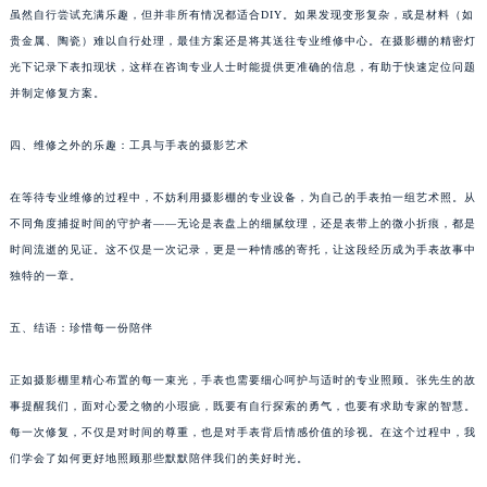
虽然自行尝试充满乐趣，但并非所有情况都适合DIY。如果发现变形复杂，或是材料（如
黑龙江省鹤岗市向阳区红军路君皇售后服务中心（需提前预约）
贵金属、陶瓷）难以自行处理，最佳方案还是将其送往专业维修中心。在摄影棚的精密灯
黑龙江省黑河市爱辉区中央街君皇售后服务中心（需提前预约）
光下记录下表扣现状，这样在咨询专业人士时能提供更准确的信息，有助于快速定位问题
黑龙江省鸡西市鸡冠区红军路君皇售后服务中心（需提前预约）
并制定修复方案。
黑龙江省佳木斯市向阳区长安路君皇售后服务中心（需提前预约）
黑龙江省牡丹江市东安区太平路君皇售后服务中心（需提前预约）
四、维修之外的乐趣：工具与手表的摄影艺术
黑龙江省七台河市桃山区大同街君皇售后服务中心（需提前预约）
在等待专业维修的过程中，不妨利用摄影棚的专业设备，为自己的手表拍一组艺术照。从
黑龙江省齐齐哈尔市龙沙区龙华路君皇售后服务中心（需提前预约）
不同角度捕捉时间的守护者——无论是表盘上的细腻纹理，还是表带上的微小折痕，都是
黑龙江省双鸭山市尖山区新兴大街君皇售后服务中心（需提前预约）
时间流逝的见证。这不仅是一次记录，更是一种情感的寄托，让这段经历成为手表故事中
黑龙江省绥化市北林区新华街与康庄路交叉口君皇售后服务中心（需提前预约）
独特的一章。
黑龙江省伊春市伊美区通河路君皇售后服务中心（需提前预约）
吉林省白城市洮北区明仁南街君皇售后服务中心（需提前预约）
五、结语：珍惜每一份陪伴
吉林省白山市浑江区浑江大街君皇售后服务中心（需提前预约）
正如摄影棚里精心布置的每一束光，手表也需要细心呵护与适时的专业照顾。张先生的故
吉林省吉林市船营区河南街君皇售后服务中心（需提前预约）
事提醒我们，面对心爱之物的小瑕疵，既要有自行探索的勇气，也要有求助专家的智慧。
吉林省辽源市龙山区人民大街君皇售后服务中心（需提前预约）
每一次修复，不仅是对时间的尊重，也是对手表背后情感价值的珍视。在这个过程中，我
吉林省梅河口市新华街道梅河大街君皇售后服务中心（需提前预约）
们学会了如何更好地照顾那些默默陪伴我们的美好时光。
吉林省四平市铁东区紫气大路与南九经街交汇处君皇售后服务中心（需提前预约）