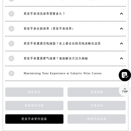
山东省淄博市张店区金晶大道君皇售后服务中心（需提前预约）
5
君皇手表清洗保养需要多久？
上海市黄浦区南京东路299号宏伊国际广场写字楼8层806室君皇售后服务中心（需提前预约）
上海市徐汇区虹桥路3号港汇中心2座37层3705室君皇售后服务中心（需提前预约）
6
君皇手表全面保养（君皇手表保养）
浙江省杭州市上城区钱江路1366号华润大厦A座5层503-5室君皇售后服务中心（需提前预约）
浙江省湖州市吴兴区劳动路君皇售后服务中心（需提前预约）
7
君皇手表遭遇没电难题？史上最全自助充电攻略在这里
浙江省嘉兴市南湖区广益路705号嘉兴世界贸易中心A座13层1304室君皇售后服务中心（需提前预约）
浙江省金华市金东区东市南街777号金华万达广场4号楼22楼2209室君皇售后服务中心（需提前预约）
8
君皇手表遭遇雾气侵袭？速效解决方法大揭秘
浙江省丽水市莲都区解放街君皇售后服务中心（需提前预约）
浙江省宁波市江北区大闸南路500号来福士广场办公楼20层2009室君皇售后服务中心（需提前预约）
9
Maximizing Your Experience at Galactic Wins Casino

浙江省衢州市柯城区上街君皇售后服务中心（需提前预约）
浙江省绍兴市越城区胜利东路379号世茂天际中心写字楼8层805室君皇售后服务中心（需提前预约）

君皇售后
君皇维修
浙江省舟山市定海区解放东路君皇售后服务中心（需提前预约）
澳门特别行政区大堂区议事亭前地（新马路）君皇售后服务中心（需提前预约）
君皇表壳生锈
手表走快
澳门特别行政区风顺堂区南湾大马路君皇售后服务中心（需提前预约）
君皇手表零件脱落
君皇手表表盘
澳门特别行政区花地玛堂区关闸广场君皇售后服务中心（需提前预约）
澳门特别行政区花王堂区大三巴商圈君皇售后服务中心（需提前预约）