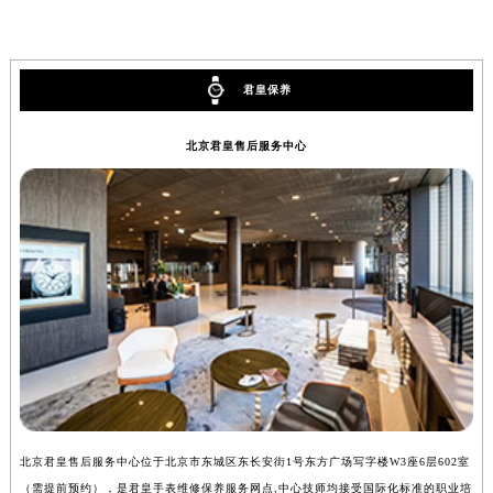
安徽省阜阳市颍州区颍州北路君皇售后服务中心（需提前预约）
安徽省淮北市相山区淮海路君皇售后服务中心（需提前预约）
安徽省淮南市田家庵区国庆中路君皇售后服务中心（需提前预约）
君皇保养
安徽省黄山市屯溪区黄山西路君皇售后服务中心（需提前预约）
安徽省六安市金安区解放中路君皇售后服务中心（需提前预约）
北京君皇售后服务中心
安徽省马鞍山市雨山区湖南西路君皇售后服务中心（需提前预约）
安徽省宿州市埇桥区人民中路君皇售后服务中心（需提前预约）
安徽省铜陵市铜官区石城大道君皇售后服务中心（需提前预约）
安徽省芜湖市镜湖区中山路步行街君皇售后服务中心（需提前预约）
安徽省宣城市宣州区叠嶂西路君皇售后服务中心（需提前预约）
福建省龙岩市新罗区九一南路君皇售后服务中心（需提前预约）
福建省南平市建阳区人民西路君皇售后服务中心（需提前预约）
福建省宁德市蕉城区天湖东路君皇售后服务中心（需提前预约）
福建省莆田市城厢区霞林街道荔华东大道君皇售后服务中心（需提前预约）
福建省三明市三元区东乾二路君皇售后服务中心（需提前预约）
北京君皇售后服务中心位于北京市东城区东长安街1号东方广场写字楼W3座6层602室
上
福建省漳州市龙文区步港路君皇售后服务中心（需提前预约）
（需提前预约），是君皇手表维修保养服务网点,中心技师均接受国际化标准的职业培
（