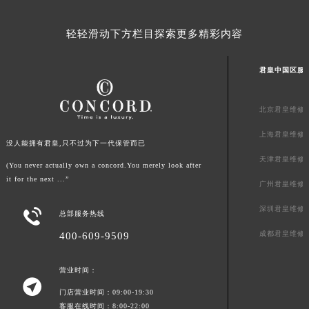
广东省汕尾市城区香洲街道园林社区翠园街君皇售后服务中心（需提前预约）
轻轻滑动下方栏目探索更多精彩内容
广东省韶关市武江区芙蓉新区与老城中心交汇处君皇售后服务中心（需提前预约）
广东省深圳市罗湖区深南东路5001号华润大厦17层1701室君皇售后服务中心（需提前预约）
君皇中国区服
广东省阳江市江城区东风一路君皇售后服务中心（需提前预约）
广东省云浮市云城区金山路君皇售后服务中心（需提前预约）
北京君皇维修
广东省湛江市赤坎区观海北路君皇售后服务中心（需提前预约）
广东省肇庆市端州区信安大道与砚都大道交汇处君皇售后服务中心（需提前预约）
上海君皇维修
没人能拥有君皇,只不过为下一代保管而已
广西壮族自治区百色市右江区中山二路君皇售后服务中心（需提前预约）
天津君皇维修
(You never actually own a concord.You merely look after
广西壮族自治区北海市海城区北京路君皇售后服务中心（需提前预约）
it for the next ...”
广州君皇维修
广西壮族自治区崇左市江州区石景林街道友谊大道与丽川路交汇处君皇售后服务中心（需提前预约）
广西壮族自治区防城港市港口区金花茶大道君皇售后服务中心（需提前预约）
深圳君皇维修

总部服务热线
广西壮族自治区贵港市港北区港城街道布山大道与仙衣路交叉口君皇售后服务中心（需提前预约）
成都君皇维修
400-609-9509
广西壮族自治区桂林市秀峰区红岭路君皇售后服务中心（需提前预约）
广西壮族自治区河池市金城江区金城江街道朝阳路君皇售后服务中心（需提前预约）
营业时间：

广西壮族自治区贺州市八步区城东街道灵峰南路君皇售后服务中心（需提前预约）
门店营业时间：09:00-19:30
广西壮族自治区来宾市兴宾区桂中大道君皇售后服务中心（需提前预约）
客服在线时间：8:00-22:00