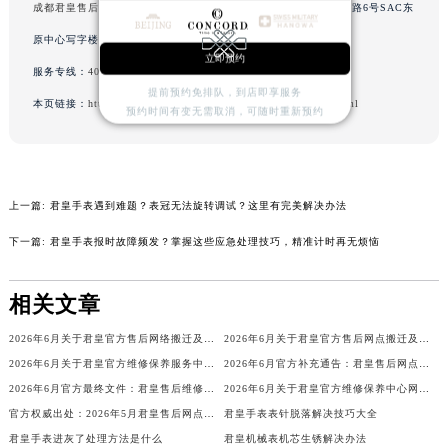
成都君皇售后服务中心
（东原店）服务地址：成都市锦江区人民东路6号SAC东
山西省晋城市城区黄华街君皇售后服务中心（需提前预约）
原中心写字楼24层2406B室（需提前预约）
山西省晋中市榆次区顺城街君皇售后服务中心（需提前预约）
立即预约
服务专线：
400-609-9509
山西省临汾市尧都区解放路君皇售后服务中心（需提前预约）
提前预约免排队，到店即享服务
山西省吕梁市离石区永宁中路与建设街交叉口君皇售后服务中心（需提前预约）
本页链接：
http://www.gjbpwx.com/problems/shenzhen/2389.html
预约时间有变无需取消，可随时重新预约
山西省朔州市朔城区怡西路与鄯阳西街交汇处君皇售后服务中心（需提前预约）
山西省忻州市忻府区和平东街与七一南路交叉口君皇售后服务中心（需提前预约）
山西省阳泉市郊区平阳东街与新城大道交叉口君皇售后服务中心（需提前预约）
上一篇:
君皇手表遇到难题？表冠无法旋转调试？这里有完美解决办法
山西省运城市盐湖区河东街君皇售后服务中心（需提前预约）
下一篇:
君皇手表报时故障频发？掌握这些应急处理技巧，精准计时再无烦恼
山西省长治市潞州区英雄中路君皇售后服务中心（需提前预约）
山西省太原市迎泽区迎泽街道解放路15号亨得利名表维修授权店3楼君皇售后服务中心（需提前预约）
相关文章
天津市和平区赤峰道136号天津国际金融中心26层2603室君皇售后服务中心（需提前预约）
安徽省安庆市迎江区人民路君皇售后服务中心（需提前预约）
2026年6月关于君皇官方售后网络搬迁及新增的补充说明文件
2026年6月关于君皇官方售后网点搬迁及新增的正式文件（修订）
安徽省蚌埠市蚌山区淮河路君皇售后服务中心（需提前预约）
2026年6月关于君皇官方维修保养服务中心搬迁及新增的正式文件全文内容公示
2026年6月官方补充通告：君皇售后网点迁址及新增
安徽省亳州市谯城区魏武大道君皇售后服务中心（需提前预约）
2026年6月官方最终文件：君皇售后维修保养中心搬迁与新增事项
2026年6月关于君皇官方维修保养中心网点搬迁新增的正式文件
安徽省池州市贵池区长江路君皇售后服务中心（需提前预约）
官方权威出处：2026年5月君皇售后网点搬迁与新增
君皇手表表针脱落解决技巧大全
君皇手表进灰了处理方法是什么
君皇机械表机芯生锈解决办法
安徽省滁州市琅琊区南谯北路君皇售后服务中心（需提前预约）