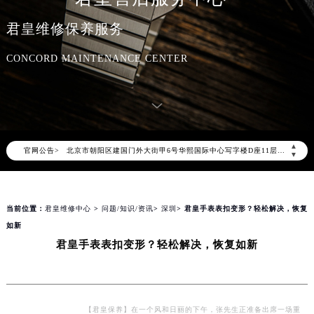
君皇维修保养服务
2026年8月君皇中国区售后服务网络优化升级公告
CONCORD MAINTENANCE CENTER
2026年8月君皇全国官方售后客户服务热线：400-609-9509
君皇官方全国统一服务热线400-609-9509，服务覆盖中国大陆、香港、澳门、台湾全部区域（非大陆需加拨“+86”）
2026年8月君皇售后服务中心最新网点地址：
北京市朝阳区建国门外大街甲6号华熙国际中心写字楼D座11层1102室（北京总部）（需提前预约）
▲
官网公告>
北京市东城区东长安街1号东方广场写字楼W3座6层602室（需提前预约）
▼
天津市和平区赤峰道136号天津国际金融中心写字楼26层2603室（需提前预约）
上海市徐汇区虹桥路3号港汇中心写字楼2座37层3705室（需提前预约）
当前位置：
君皇维修中心
>
问题/知识/资讯
>
深圳
> 君皇手表表扣变形？轻松解决，恢复
上海市黄浦区南京东路299号宏伊国际广场写字楼8层806室（需提前预约）
如新
南京市秦淮区中山南路1号（新街口）南京中心写字楼22层C1-1室（需提前预约）
君皇手表表扣变形？轻松解决，恢复如新
常州市新北区龙锦路1590号现代传媒中心写字楼5号楼10层1008室（需提前预约）
徐州市鼓楼区淮海东路29号苏宁广场IFC国际金融中心写字楼35层3508室（需提前预约）
扬州市邗江区国展路29号星耀天地写字楼1号楼18层1803室（需提前预约）
盐城市盐都区世纪大道5号盐城金融城写字楼1号楼16层1604室（需提前预约）
【君皇保养】在一个风和日丽的下午，张先生正准备出席一场重