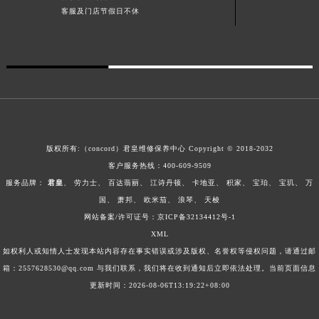
客服及门店节假日不休
广西壮族自治区柳州市城中区中山中路君皇售后服务中心（需提前预约）
广西壮族自治区钦州市钦南区金海湾东大街君皇售后服务中心（需提前预约）
广西壮族自治区梧州市万秀区龙湖镇高旺路君皇售后服务中心（需提前预约）
广西壮族自治区玉林市玉州区金玉路君皇售后服务中心（需提前预约）
海南省儋州市儋州市那大镇兰洋北路君皇售后服务中心（需提前预约）
海南省东方市八所镇解放西路君皇售后服务中心（需提前预约）
海南省琼海市嘉积镇东风路君皇售后服务中心（需提前预约）
版权所有:（concord）
君皇维修保养中心
Copyright © 2018-2032
海南省三沙市西沙区西沙群岛永兴岛北京路君皇售后服务中心（需提前预约）
客户服务热线：
400-609-9509
海南省三亚市吉阳区迎宾路君皇售后服务中心（需提前预约）
服务品牌：
君皇
、
劳力士
、
百达翡丽
、
江诗丹顿
、
卡地亚
、
积家
、
宝珀
、
宝玑
、
万
海南省万宁市万城镇解放路君皇售后服务中心（需提前预约）
国
、
萧邦
、
欧米茄
、
浪琴
、
天梭
海南省文昌市文城镇教育东路君皇售后服务中心（需提前预约）
网站备案/许可证号：
京ICP备32134412号-1
海南省五指山市通什镇三月三大道君皇售后服务中心（需提前预约）
XML
如权利人或知情人士发现本站内容存在事实错误或涉及版权、名誉权等侵权问题，请通过邮
香港特别行政区尖沙咀区油尖旺区广东道君皇售后服务中心（需提前预约）
箱：2557628530@qq.com 与我们联系，我们将在收到通知后立即依法处理。当前页面信息
香港特别行政区金钟区中西区金钟道君皇售后服务中心（需提前预约）
更新时间：2026-08-06T13:19:22+08:00
香港特别行政区九龙区油尖旺区弥敦道君皇售后服务中心（需提前预约）
香港特别行政区铜锣湾区湾仔区轩尼诗道君皇售后服务中心（需提前预约）