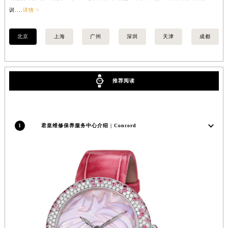
江苏省常州市新北区龙锦路1590号现代传媒中心5号楼10层1008室君皇售后服务中心（需提前预约）
训....
详情 >
训..
江苏省淮安市清江浦区淮海北路君皇售后服务中心（需提前预约）
北京
上海
广州
深圳
天津
成都
江苏省连云港市海州区通灌北路君皇售后服务中心（需提前预约）
江苏省南京市秦淮区中山南路1号南京中心22层22-C1-C3室君皇售后服务中心（需提前预约）
江苏省宿迁市宿城区西湖路君皇售后服务中心（需提前预约）
推荐阅读
江苏省泰州市海陵区永定东路399号置地商务中心东塔（华润万象城）17层1706室君皇售后服务中心（需提前预约）
江苏省徐州市鼓楼区淮海东路29号苏宁广场IFC国际金融中心35层3508室君皇售后服务中心（需提前预约）
江苏省盐城市盐都区世纪大道5号盐城金融城写字楼1号楼16层1604室君皇售后服务中心（需提前预约）
江苏省扬州市邗江区国展路29号星耀天地写字楼1号楼18层1803室君皇售后服务中心（需提前预约）
1
君皇维修保养服务中心介绍 | Concord
江苏省镇江市京口区中山东路君皇售后服务中心（需提前预约）
江西省抚州市临川区赣东大道君皇售后服务中心（需提前预约）
江西省赣州市章贡区文清路君皇售后服务中心（需提前预约）
江西省吉安市吉州区井冈山大道君皇售后服务中心（需提前预约）
江西省景德镇市珠山区珠山中路君皇售后服务中心（需提前预约）
江西省九江市浔阳区浔阳路君皇售后服务中心（需提前预约）
江西省南昌市红谷滩新区红谷中大道998号绿地双子塔（中央广场）A1座办公楼14层1407室君皇售后服务中心（需提前预约）