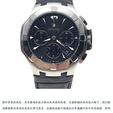
长沙市芙蓉区定王台街道建湘路393号世茂环球金融中心写字楼（芙蓉广场）10层13室（需提前预约）
郑州市二七区铭功路10号华润大厦写字楼29层2905室（需提前预约）
太原市迎泽区解放路15号亨得利名表服务中心（品牌授权店）3层整层（需提前预约）
沈阳市沈河区中街路137号亨得利名表服务中心（品牌授权店）1层整层（需提前预约）
沈阳市沈河区中街路83号亨得利名表服务中心（品牌授权店）1层整层（需提前预约）
乌鲁木齐市天山区红山路26号时代广场（CCMALL）C座17层17-B（需提前预约）
温州市鹿城区锦绣路1067号置信广场10层1015室（需提前预约）
哈尔滨市道里区友谊西路600号富力中心T2座写字楼29层03室（需提前预约）
大连市中山区人民路15号国际金融大厦7层G室（需提前预约）
佛山市禅城区季华五路57号万科金融中心C座12层1205室（需提前预约）
东莞市东城街道鸿福东路1号民盈国贸中心T1写字楼9层907室（需提前预约）
无锡市梁溪区人民中路139号恒隆广场写字楼1座11层1104室（需提前预约）
南通市崇川区工农路57号圆融广场写字楼16层1603室（需提前预约）
苏州市苏州工业园区星港街199号苏州中心办公楼C座22层08室（需提前预约）
面对变形的表扣，首先要做的是冷静分析其损伤程度。在摄影棚的高倍放大镜下，我们能
武汉市江汉区解放大道686号世界贸易大厦38层09室（需提前预约）
清晰观察到变形的具体位置与形态。轻微的扭曲可能源自日常佩戴中的不经意碰撞，而明
南宁市青秀区金湖路59号地王大厦12楼1224室（需提前预约）