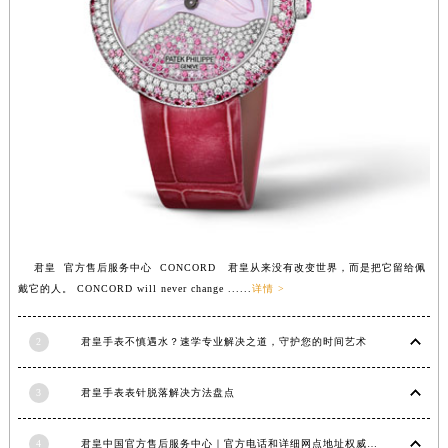
江西省萍乡市安源区萍安北大道与康庄路交叉口君皇售后服务中心（需提前预约）
江西省上饶市信州区滨江西路君皇售后服务中心（需提前预约）
江西省新余市渝水区北湖西路君皇售后服务中心（需提前预约）
江西省宜春市袁州区中山中路君皇售后服务中心（需提前预约）
江西省鹰潭市月湖区胜利东路君皇售后服务中心（需提前预约）
山东省德州市德城区东风中路君皇售后服务中心（需提前预约）
山东省东营市东营区济南路君皇售后服务中心（需提前预约）
山东省济南市历下区经十路11111号华润中心写字楼（万象城）15层1508室君皇售后服务中心（需提前预约）
山东省济宁市任城区太白楼路君皇售后服务中心（需提前预约）
君皇 官方售后服务中心 CONCORD 君皇从来没有改变世界，而是把它留给佩
山东省莱芜市文化南路8号银座商城名表维修一楼名表维修君皇售后服务中心（需提前预约）
戴它的人。 CONCORD will never change ......
详情 >
山东省临沂市兰山区解放路君皇售后服务中心（需提前预约）
山东省日照市东港区烟台路君皇售后服务中心（需提前预约）
2
君皇手表不慎遇水？速学专业解决之道，守护您的时间艺术
山东省泰安市泰山区财源街道泰山大街君皇售后服务中心（需提前预约）
山东省威海市环翠区新威海路89号振华商厦一楼名表维修君皇售后服务中心（需提前预约）
3
君皇手表表针脱落解决方法盘点
山东省潍坊市奎文区东风东街君皇售后服务中心（需提前预约）
山东省枣庄市滕州市北辛路与善国路交叉口君皇售后服务中心（需提前预约）
4
君皇中国官方售后服务中心｜官方电话和详细网点地址权威信息公示（2026年7月最新）