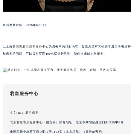
苏州市苏州工业园区星港街199号苏州中心办公楼C座22层08室（需提前预约）
武汉市江汉区解放大道686号世界贸易大厦38层09室（需提前预约）
南宁市青秀区金湖路59号地王大厦12楼1224室（需提前预约）
最后更新时间：2026年6月1日
合肥市蜀山区潜山路111号万象城华润大厦B座12楼03室（需提前预约）
泉州市丰泽区宝洲路729号浦西万达中心写字楼A座7楼709室（需提前预约）
以上就是
深圳君皇保养服务中心
为您分享的精彩内容。如果您还有其他关于君皇手表维护
青岛市南区山东路6号华润大厦B座22层04室（需提前预约）
和保养的问题，可以拨打页面400电话进行咨询，我们将竭诚为您服务。
烟台市芝罘区胜利路139号万达金融中心A座907室（需提前预约）
长春市朝阳区西安大路727号中银大厦A座(旺进大厦)18层09室（需提前预约）
贵阳市南明区都司高架桥路33号亨特国际金融中心14楼14D（需提前预约）
昆明市盘龙区北京路928号同德昆明广场写字楼10层06室（需提前预约）
石家庄市长安区中山东路39号勒泰中心写字楼B座13层07室（需提前预约）
君皇服务中心
西安市碑林区南关正街88号华侨城长安国际中心E座6楼10室（需提前预约）
海口市龙华区金贸东路5号海口华润大厦B座17层1707室（需提前预约）
本文tag：
君皇保养
唐山市路南区新华东道100号万达广场写字楼A座10层1002室（需提前预约）
北京君皇售后服务中心
（国贸店）服务地址：北京市朝阳区建国门外大街甲6号
台州市椒江区东海大道1800号腾达中心东1幢20楼2002室（需提前预约）
内蒙古自治区呼和浩特市玉泉区大学西街70号华润万象城写字楼（鄂尔多斯大厦）23层2326室（需提前预约）
华熙国际中心写字楼D座11层1102室（北京总部）（需提前预约）