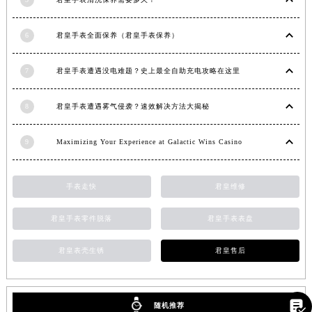
福建省莆田市城厢区霞林街道荔华东大道君皇售后服务中心（需提前预约）
福建省三明市三元区东乾二路君皇售后服务中心（需提前预约）
6
君皇手表全面保养（君皇手表保养）
福建省漳州市龙文区步港路君皇售后服务中心（需提前预约）
7
君皇手表遭遇没电难题？史上最全自助充电攻略在这里
江苏省常州市新北区龙锦路1590号现代传媒中心5号楼10层1008室君皇售后服务中心（需提前预约）
江苏省淮安市清江浦区淮海北路君皇售后服务中心（需提前预约）
8
君皇手表遭遇雾气侵袭？速效解决方法大揭秘
江苏省连云港市海州区通灌北路君皇售后服务中心（需提前预约）
江苏省南京市秦淮区中山南路1号南京中心22层22-C1-C3室君皇售后服务中心（需提前预约）
9
Maximizing Your Experience at Galactic Wins Casino
江苏省宿迁市宿城区西湖路君皇售后服务中心（需提前预约）
江苏省泰州市海陵区永定东路399号置地商务中心东塔（华润万象城）17层1706室君皇售后服务中心（需提前预约）
手表走快
君皇维修
江苏省徐州市鼓楼区淮海东路29号苏宁广场IFC国际金融中心35层3508室君皇售后服务中心（需提前预约）
江苏省盐城市盐都区世纪大道5号盐城金融城写字楼1号楼16层1604室君皇售后服务中心（需提前预约）
君皇手表零件脱落
君皇手表表盘
江苏省扬州市邗江区国展路29号星耀天地写字楼1号楼18层1803室君皇售后服务中心（需提前预约）
江苏省镇江市京口区中山东路君皇售后服务中心（需提前预约）
君皇表壳生锈
君皇售后
江西省抚州市临川区赣东大道君皇售后服务中心（需提前预约）
江西省赣州市章贡区文清路君皇售后服务中心（需提前预约）

随机推荐
江西省吉安市吉州区井冈山大道君皇售后服务中心（需提前预约）