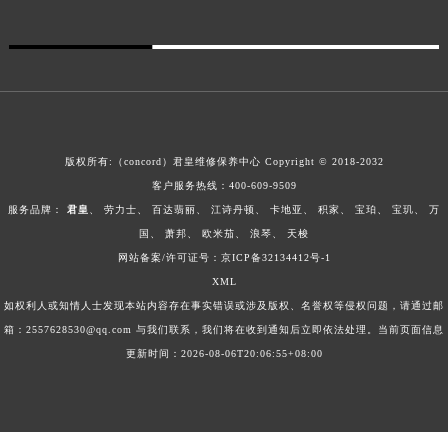
澳门特别行政区风顺堂区南湾大马路君皇售后服务中心（需提前预约）
澳门特别行政区花地玛堂区关闸广场君皇售后服务中心（需提前预约）
澳门特别行政区花王堂区大三巴商圈君皇售后服务中心（需提前预约）
澳门特别行政区嘉模堂区官也街君皇售后服务中心（需提前预约）
澳门省路氹城市金光大道君皇售后服务中心（需提前预约）
澳门特别行政区望德堂区塔石广场君皇售后服务中心（需提前预约）
版权所有:（concord）
君皇维修保养中心
Copyright © 2018-2032
客户服务热线：
400-609-9509
福建省福州市鼓楼区五四路128-1号恒力城写字楼15层03室君皇售后服务中心（需提前预约）
服务品牌：
君皇
、
劳力士
、
百达翡丽
、
江诗丹顿
、
卡地亚
、
积家
、
宝珀
、
宝玑
、
万
福建省厦门市思明区湖滨东路95号万象城华润大厦B座11层1104室君皇售后服务中心（需提前预约）
国
、
萧邦
、
欧米茄
、
浪琴
、
天梭
广东省潮州市潮安区新风路与潮汕路交汇处君皇售后服务中心（需提前预约）
网站备案/许可证号：
京ICP备32134412号-1
广东省广州市天河区天河路230号万菱汇国际中心A塔7层704室君皇售后服务中心（需提前预约）
XML
广东省广州市越秀区环市东路371-375号世界贸易中心大厦南塔15层1507室君皇售后服务中心（需提前预约）
如权利人或知情人士发现本站内容存在事实错误或涉及版权、名誉权等侵权问题，请通过邮
广东省河源市源城区越王大道君皇售后服务中心（需提前预约）
箱：2557628530@qq.com 与我们联系，我们将在收到通知后立即依法处理。当前页面信息
更新时间：2026-08-06T20:06:55+08:00
广东省惠州市惠城区江北文昌一路7号华贸大厦1座30层3005室君皇售后服务中心（需提前预约）
广东省江门市蓬江区广场西路君皇售后服务中心（需提前预约）
广东省揭阳市榕城进贤门步行街君皇售后服务中心（需提前预约）
广东省茂名市电白区水东街道迎宾大道君皇售后服务中心（需提前预约）