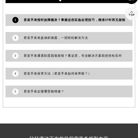
江西省景德镇市珠山区珠山中路君皇售后服务中心（需提前预约）

江西省九江市浔阳区浔阳路君皇售后服务中心（需提前预约）
1
君皇手表报时故障频发？掌握这些应急处理技巧，精准计时再无烦恼
江西省南昌市红谷滩新区红谷中大道998号绿地双子塔（中央广场）A1座办公楼14层1407室君皇售后服务中心（需提前预约）
江西省萍乡市安源区萍安北大道与康庄路交叉口君皇售后服务中心（需提前预约）
2
君皇手表表盘倾斜难题，一招轻松解决方法
江西省上饶市信州区滨江西路君皇售后服务中心（需提前预约）
江西省新余市渝水区北湖西路君皇售后服务中心（需提前预约）
3
君皇手表遭遇刻度脱落烦恼？看这里，专业解决方案助您轻松应对
江西省宜春市袁州区中山中路君皇售后服务中心（需提前预约）
江西省鹰潭市月湖区胜利东路君皇售后服务中心（需提前预约）
4
君皇手表保养方法（君皇手表如何保养呢？）
山东省德州市德城区东风中路君皇售后服务中心（需提前预约）
山东省东营市东营区济南路君皇售后服务中心（需提前预约）
5
君皇手表走慢哪里能维修？
山东省济南市历下区经十路11111号华润中心写字楼（万象城）15层1508室君皇售后服务中心（需提前预约）
山东省济宁市任城区太白楼路君皇售后服务中心（需提前预约）
山东省莱芜市文化南路8号银座商城名表维修一楼名表维修君皇售后服务中心（需提前预约）
山东省临沂市兰山区解放路君皇售后服务中心（需提前预约）
山东省日照市东港区烟台路君皇售后服务中心（需提前预约）
山东省泰安市泰山区财源街道泰山大街君皇售后服务中心（需提前预约）