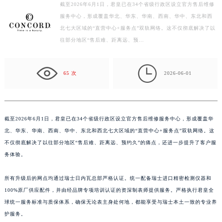
截至2026年6月1日，君皇已在34个省级行政区设立官方售后维修
徐州市鼓楼区淮海东路29号苏宁广场IFC国际金融中心写字楼35层3508室（需提前预约）
服务中心，形成覆盖华北、华东、华南、西南、华中、东北和西
扬州市邗江区国展路29号星耀天地写字楼1号楼18层1803室（需提前预约）
北七大区域的“直营中心+服务点”双轨网络。这不仅彻底解决了以
盐城市盐都区世纪大道5号盐城金融城写字楼1号楼16层1604室（需提前预约）
往部分地区“售后难、距离远、预…
泰州市海陵区永定东路399号置地商务中心东塔写字楼（华润万象城）17层1706室（需提前预约）
宁波市江北区大闸南路500号来福士广场办公楼20层2009室（需提前预约）

65 次
2026-06-01
杭州市上城区钱江路1366号华润大厦写字楼A座5层503-5室（需提前预约）
金华市金东区东市南街777号金华万达广场写字楼4号楼22层2209室（需提前预约）
绍兴市越城区胜利东路379号世茂天际中心写字楼8层805室（需提前预约）
截至2026年6月1日，君皇已在34个省级行政区设立官方售后维修服务中心，形成覆盖华
嘉兴市南湖区广益路705号嘉兴世界贸易中心写字楼A座13层1304室（需提前预约）
北、华东、华南、西南、华中、东北和西北七大区域的“直营中心+服务点”双轨网络。这
南昌市红谷滩新区红谷中大道998号绿地双子塔（中央广场）A1座办公楼14层07室（需提前预约）
不仅彻底解决了以往部分地区“售后难、距离远、预约久”的痛点，还进一步提升了客户服
济南市历下区经十路11111号华润中心写字楼（万象城）15层1508室（需提前预约）
务体验。
广州市天河区天河路230号万菱汇国际中心写字楼A塔7层704室（需提前预约）
广州市越秀区环市东路371-375号世界贸易中心大厦南塔写字楼15层07室（需提前预约）
所有升级后的网点均通过瑞士日内瓦总部严格认证。统一配备瑞士进口精密检测仪器和
深圳市罗湖区深南东路5001号华润大厦写字楼17层1701室（需提前预约）
100%原厂供应配件，并由经品牌专项培训认证的资深制表师提供服务。严格执行君皇全
球统一服务标准与质保体系，确保无论表主身处何地，都能享受与瑞士本土一致的专业养
惠州市惠城区江北文昌一路7号华贸大厦写字楼1座30层05室（需提前预约）
护服务。
厦门市思明区湖滨东路95号华润大厦写字楼B座11层1104室（需提前预约）