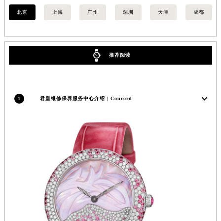
内蒙古自治区锡林郭勒盟市锡林浩特市光明街与额尔敦路交叉口君皇售后服务中心（需提前预约）
北京
上海
广州
深圳
天津
成都
内蒙古自治区兴安盟市乌兰浩特市兴安大街君皇售后服务中心（需提前预约）
山西省大同市平城区迎宾街君皇售后服务中心（需提前预约）
山西省晋城市城区黄华街君皇售后服务中心（需提前预约）
推荐阅读
山西省晋中市榆次区顺城街君皇售后服务中心（需提前预约）
山西省临汾市尧都区解放路君皇售后服务中心（需提前预约）
山西省吕梁市离石区永宁中路与建设街交叉口君皇售后服务中心（需提前预约）
1
君皇维修保养服务中心介绍 | Concord
山西省朔州市朔城区怡西路与鄯阳西街交汇处君皇售后服务中心（需提前预约）
山西省忻州市忻府区和平东街与七一南路交叉口君皇售后服务中心（需提前预约）
山西省阳泉市郊区平阳东街与新城大道交叉口君皇售后服务中心（需提前预约）
山西省运城市盐湖区河东街君皇售后服务中心（需提前预约）
山西省长治市潞州区英雄中路君皇售后服务中心（需提前预约）
山西省太原市迎泽区迎泽街道解放路15号亨得利名表维修授权店3楼君皇售后服务中心（需提前预约）
天津市和平区赤峰道136号天津国际金融中心26层2603室君皇售后服务中心（需提前预约）
安徽省安庆市迎江区人民路君皇售后服务中心（需提前预约）
安徽省蚌埠市蚌山区淮河路君皇售后服务中心（需提前预约）