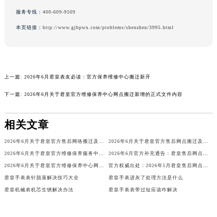
吉林省辽源市龙山区人民大街君皇售后服务中心（需提前预约）
服务专线：
400-609-9509
吉林省梅河口市新华街道梅河大街君皇售后服务中心（需提前预约）
本页链接：
http://www.gjbpwx.com/problems/shenzhen/3995.html
吉林省四平市铁东区紫气大路与南九经街交汇处君皇售后服务中心（需提前预约）
吉林省松原市宁江区五环大街君皇售后服务中心（需提前预约）
吉林省通化市东昌区环通乡江南大街君皇售后服务中心（需提前预约）
上一篇:
2026年6月君皇表友必读：官方保养维修中心搬迁新开
吉林省延边市延吉市解放路君皇售后服务中心（需提前预约）
辽宁省鞍山市铁东区站前街君皇售后服务中心（需提前预约）
下一篇:
2026年6月关于君皇官方维修保养中心网点搬迁新增的正式文件内容
辽宁省本溪市平山区胜利路君皇售后服务中心（需提前预约）
辽宁省朝阳市双塔区新华路君皇售后服务中心（需提前预约）
相关文章
辽宁省丹东市振兴区七经街君皇售后服务中心（需提前预约）
2026年6月关于君皇官方售后网络搬迁及新增的补充说明文件
2026年6月关于君皇官方售后网点搬迁及新增的正式文件（修订）
辽宁省抚顺市新抚区东一路君皇售后服务中心（需提前预约）
2026年6月关于君皇官方维修保养服务中心搬迁及新增的正式文件全文内容公示
2026年6月官方补充通告：君皇售后网点迁址及新增
辽宁省阜新市海州区解放大街君皇售后服务中心（需提前预约）
2026年6月关于君皇官方维修保养中心网点搬迁新增的正式文件
官方权威出处：2026年5月君皇售后网点搬迁与新增
辽宁省葫芦岛市连山区中央路君皇售后服务中心（需提前预约）
君皇手表表针脱落解决技巧大全
君皇手表进灰了处理方法是什么
辽宁省锦州市古塔区中央大街君皇售后服务中心（需提前预约）
君皇机械表机芯生锈解决办法
君皇手表表带过短应该咋解决
辽宁省辽阳市白塔区新运大街君皇售后服务中心（需提前预约）
辽宁省盘锦市兴隆台区石油大街君皇售后服务中心（需提前预约）