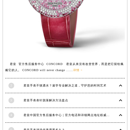
安徽省亳州市谯城区魏武大道君皇售后服务中心（需提前预约）
安徽省池州市贵池区长江路君皇售后服务中心（需提前预约）
安徽省滁州市琅琊区南谯北路君皇售后服务中心（需提前预约）
安徽省阜阳市颍州区颍州北路君皇售后服务中心（需提前预约）
安徽省淮北市相山区淮海路君皇售后服务中心（需提前预约）
安徽省淮南市田家庵区国庆中路君皇售后服务中心（需提前预约）
安徽省黄山市屯溪区黄山西路君皇售后服务中心（需提前预约）
安徽省六安市金安区解放中路君皇售后服务中心（需提前预约）
君皇 官方售后服务中心 CONCORD 君皇从来没有改变世界，而是把它留给佩
戴它的人。 CONCORD will never change ......
详情 >
安徽省马鞍山市雨山区湖南西路君皇售后服务中心（需提前预约）
安徽省宿州市埇桥区人民中路君皇售后服务中心（需提前预约）
2
君皇手表不慎遇水？速学专业解决之道，守护您的时间艺术
安徽省铜陵市铜官区石城大道君皇售后服务中心（需提前预约）
安徽省芜湖市镜湖区中山路步行街君皇售后服务中心（需提前预约）
3
君皇手表表针脱落解决方法盘点
安徽省宣城市宣州区叠嶂西路君皇售后服务中心（需提前预约）
福建省龙岩市新罗区九一南路君皇售后服务中心（需提前预约）
4
君皇中国官方售后服务中心｜官方电话和详细网点地址权威信息公示（2026年7月最新）
福建省南平市建阳区人民西路君皇售后服务中心（需提前预约）
福建省宁德市蕉城区天湖东路君皇售后服务中心（需提前预约）
5
君皇手表清洗保养需要多久？