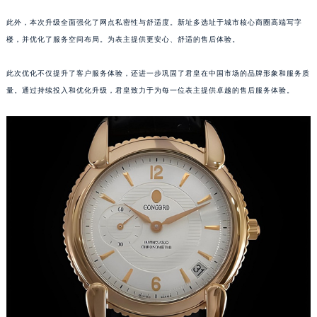
福州市鼓楼区五四路128-1号恒力城写字楼15层03室（需提前预约）
此外，本次升级全面强化了网点私密性与舒适度。新址多选址于城市核心商圈高端写字
成都市锦江区人民东路6号SAC东原中心写字楼24层2406B室（需提前预约）
楼，并优化了服务空间布局。为表主提供更安心、舒适的售后体验。
重庆市江北区观音桥步行街2号融恒时代广场写字楼9层902室（需提前预约）
长沙市芙蓉区定王台街道建湘路393号世茂环球金融中心写字楼（芙蓉广场）10层13室（需提前预约）
此次优化不仅提升了客户服务体验，还进一步巩固了君皇在中国市场的品牌形象和服务质
量。通过持续投入和优化升级，君皇致力于为每一位表主提供卓越的售后服务体验。
郑州市二七区铭功路10号华润大厦写字楼29层2905室（需提前预约）
太原市迎泽区解放路15号亨得利名表服务中心（品牌授权店）3层整层（需提前预约）
沈阳市沈河区中街路137号亨得利名表服务中心（品牌授权店）1层整层（需提前预约）
沈阳市沈河区中街路83号亨得利名表服务中心（品牌授权店）1层整层（需提前预约）
乌鲁木齐市天山区红山路26号时代广场（CCMALL）C座17层17-B（需提前预约）
温州市鹿城区锦绣路1067号置信广场10层1015室（需提前预约）
哈尔滨市道里区友谊西路600号富力中心T2座写字楼29层03室（需提前预约）
大连市中山区人民路15号国际金融大厦7层G室（需提前预约）
佛山市禅城区季华五路57号万科金融中心C座12层1205室（需提前预约）
东莞市东城街道鸿福东路1号民盈国贸中心T1写字楼9层907室（需提前预约）
无锡市梁溪区人民中路139号恒隆广场写字楼1座11层1104室（需提前预约）
南通市崇川区工农路57号圆融广场写字楼16层1603室（需提前预约）