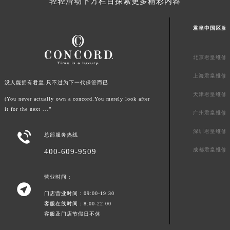
轻轻滑动下方栏目探索更多精彩内容
山东省威海市环翠区新威海路89号振华商厦一楼名表维修君皇售后服务中心（需提前预约）
山东省潍坊市奎文区东风东街君皇售后服务中心（需提前预约）
君皇中国区服
山东省枣庄市滕州市北辛路与善国路交叉口君皇售后服务中心（需提前预约）
山东省淄博市张店区金晶大道君皇售后服务中心（需提前预约）
北京君皇维修
上海市黄浦区南京东路299号宏伊国际广场写字楼8层806室君皇售后服务中心（需提前预约）
上海君皇维修
上海市徐汇区虹桥路3号港汇中心2座37层3705室君皇售后服务中心（需提前预约）
没人能拥有君皇,只不过为下一代保管而已
天津君皇维修
浙江省杭州市上城区钱江路1366号华润大厦A座5层503-5室君皇售后服务中心（需提前预约）
(You never actually own a concord.You merely look after
it for the next ...”
浙江省湖州市吴兴区劳动路君皇售后服务中心（需提前预约）
广州君皇维修
浙江省嘉兴市南湖区广益路705号嘉兴世界贸易中心A座13层1304室君皇售后服务中心（需提前预约）
深圳君皇维修

总部服务热线
浙江省金华市金东区东市南街777号金华万达广场4号楼22楼2209室君皇售后服务中心（需提前预约）
成都君皇维修
400-609-9509
浙江省丽水市莲都区解放街君皇售后服务中心（需提前预约）
浙江省宁波市江北区大闸南路500号来福士广场办公楼20层2009室君皇售后服务中心（需提前预约）
营业时间：
浙江省衢州市柯城区上街君皇售后服务中心（需提前预约）

门店营业时间：09:00-19:30
浙江省绍兴市越城区胜利东路379号世茂天际中心写字楼8层805室君皇售后服务中心（需提前预约）
客服在线时间：8:00-22:00
浙江省舟山市定海区解放东路君皇售后服务中心（需提前预约）
客服及门店节假日不休
澳门特别行政区大堂区议事亭前地（新马路）君皇售后服务中心（需提前预约）