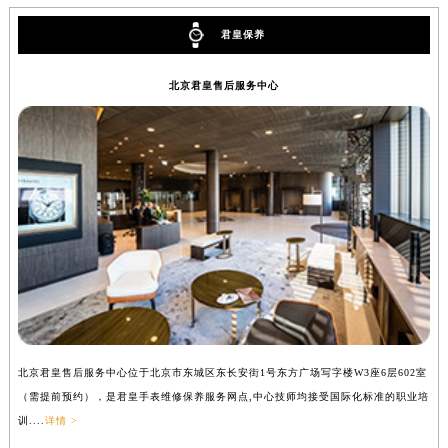
辽宁省铁岭市银州区南马路君皇售后服务中心（需提前预约）
君皇保养
辽宁省营口市站前区市府路与渤海大街交叉口君皇售后服务中心（需提前预约）
辽宁省沈阳市沈河区中街路137号亨得利名表维修授权店1楼君皇售后服务中心（需提前预约）
北京君皇售后服务中心
辽宁省沈阳市沈河区中街路83号亨得利名表维修授权店1楼君皇售后服务中心（需提前预约）
北京市朝阳区建国门外大街甲6号华熙国际中心D座11层1102室君皇售后服务中心（北京总部）（需提前预约）
北京市东城区东长安街1号王府井东方广场W3座6层602室君皇售后服务中心（需提前预约）
河北省保定市竞秀区朝阳北大街北国先天下君皇售后服务中心（需提前预约）
内蒙古自治区阿拉善盟市左旗土尔扈特大街君皇售后服务中心（需提前预约）
内蒙古自治区巴彦淖尔市临河区新华街君皇售后服务中心（需提前预约）
内蒙古自治区包头市青山区幸福路甲3号王府井百货名表维修君皇售后服务中心（需提前预约）
内蒙古自治区赤峰市红山区哈达街君皇售后服务中心（需提前预约）
内蒙古自治区鄂尔多斯市东胜区伊金霍洛街君皇售后服务中心（需提前预约）
内蒙古自治区呼伦贝尔市海拉尔区中央街君皇售后服务中心（需提前预约）
北京君皇售后服务中心位于北京市东城区东长安街1号东方广场写字楼W3座6层602室
上
内蒙古自治区通辽市科尔沁区明仁大街君皇售后服务中心（需提前预约）
（需提前预约），是君皇手表维修保养服务网点,中心技师均接受国际化标准的职业培
（
内蒙古自治区乌海市海勃湾区人民南路君皇售后服务中心（需提前预约）
训....
详情 >
训..
内蒙古自治区乌兰察布市集宁区恩和大街君皇售后服务中心（需提前预约）