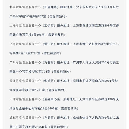
甘肃省兰州市七里河区西津西路16号兰州中心写字楼21层2102室（需提前预约）
北京君皇售后服务中心
（王府井店）服务地址：北京市东城区东长安街1号东方
重庆市解放碑渝中区民权路28号英利国际金融中心写字楼20层01室（需提前预约）
广场写字楼W3座6层602室（需提前预约）
黑龙江省大庆市萨尔图区会战大街君皇售后服务中心（需提前预约）
上海君皇售后服务中心
（宏伊店）服务地址：上海市黄浦区南京东路299号宏伊
黑龙江省鹤岗市向阳区红军路君皇售后服务中心（需提前预约）
国际广场写字楼8层806室（需提前预约）
黑龙江省黑河市爱辉区中央街君皇售后服务中心（需提前预约）
上海君皇售后服务中心
（港汇店）服务地址：上海市徐汇区虹桥路3号港汇中心
黑龙江省鸡西市鸡冠区红军路君皇售后服务中心（需提前预约）
写字楼2座37层3705室（需提前预约）
黑龙江省佳木斯市向阳区长安路君皇售后服务中心（需提前预约）
黑龙江省牡丹江市东安区太平路君皇售后服务中心（需提前预约）
广州君皇售后服务中心
（万菱店）服务地址：广州市天河区天河路230号万菱汇
黑龙江省七台河市桃山区大同街君皇售后服务中心（需提前预约）
国际中心写字楼A塔7层704室（需提前预约）
黑龙江省齐齐哈尔市龙沙区龙华路君皇售后服务中心（需提前预约）
深圳君皇售后服务中心
（华润店）服务地址：深圳市罗湖区深南东路5001号华
黑龙江省双鸭山市尖山区新兴大街君皇售后服务中心（需提前预约）
润大厦写字楼17层1701室（需提前预约）
黑龙江省绥化市北林区新华街与康庄路交叉口君皇售后服务中心（需提前预约）
天津君皇售后服务中心
（金融中心店）服务地址：天津市和平区赤峰道136号天
黑龙江省伊春市伊美区通河路君皇售后服务中心（需提前预约）
津国际金融中心写字楼26层2603室（需提前预约）
吉林省白城市洮北区明仁南街君皇售后服务中心（需提前预约）
成都君皇售后服务中心
（东原店）服务地址：成都市锦江区人民东路6号SAC东
吉林省白山市浑江区浑江大街君皇售后服务中心（需提前预约）
吉林省吉林市船营区河南街君皇售后服务中心（需提前预约）
原中心写字楼24层2406B室（需提前预约）