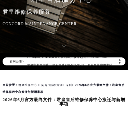
君皇维修保养服务
CONCORD MAINTENANCE CENTER
2026年8月君皇中国区售后服务网络优化升级公告
2026年8月君皇全国官方售后客户服务热线：400-609-9509
▲
官网公告>
君皇官方全国统一服务热线400-609-9509，服务覆盖中国大陆、香港、澳门、台湾全部区域（非大陆需加拨“+86”）
▼
2026年8月君皇售后服务中心最新网点地址：
北京市朝阳区建国门外大街甲6号华熙国际中心写字楼D座11层1102室（北京总部）（需提前预约）
当前位置：
君皇维修中心
>
问题/知识/资讯
>
深圳
> 2026年6月官方最终文件：君皇售后
北京市东城区东长安街1号东方广场写字楼W3座6层602室（需提前预约）
维修保养中心搬迁与新增事项
天津市和平区赤峰道136号天津国际金融中心写字楼26层2603室（需提前预约）
2026年6月官方最终文件：君皇售后维修保养中心搬迁与新增
上海市徐汇区虹桥路3号港汇中心写字楼2座37层3705室（需提前预约）
事项
上海市黄浦区南京东路299号宏伊国际广场写字楼8层806室（需提前预约）
南京市秦淮区中山南路1号（新街口）南京中心写字楼22层C1-1室（需提前预约）
常州市新北区龙锦路1590号现代传媒中心写字楼5号楼10层1008室（需提前预约）