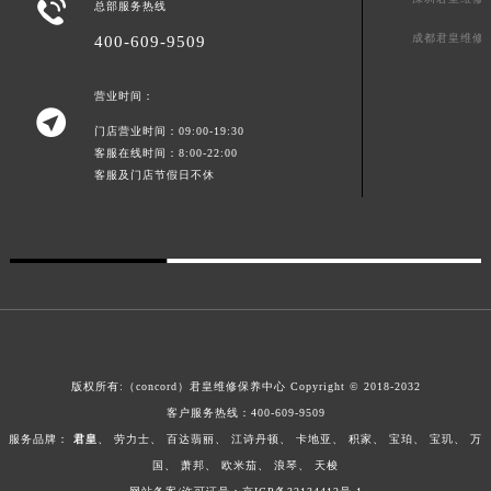

总部服务热线
广西壮族自治区河池市金城江区金城江街道朝阳路君皇售后服务中心（需提前预约）
成都君皇维修
400-609-9509
广西壮族自治区贺州市八步区城东街道灵峰南路君皇售后服务中心（需提前预约）
广西壮族自治区来宾市兴宾区桂中大道君皇售后服务中心（需提前预约）
营业时间：
广西壮族自治区柳州市城中区中山中路君皇售后服务中心（需提前预约）

门店营业时间：09:00-19:30
广西壮族自治区钦州市钦南区金海湾东大街君皇售后服务中心（需提前预约）
客服在线时间：8:00-22:00
广西壮族自治区梧州市万秀区龙湖镇高旺路君皇售后服务中心（需提前预约）
客服及门店节假日不休
广西壮族自治区玉林市玉州区金玉路君皇售后服务中心（需提前预约）
海南省儋州市儋州市那大镇兰洋北路君皇售后服务中心（需提前预约）
海南省东方市八所镇解放西路君皇售后服务中心（需提前预约）
海南省琼海市嘉积镇东风路君皇售后服务中心（需提前预约）
海南省三沙市西沙区西沙群岛永兴岛北京路君皇售后服务中心（需提前预约）
海南省三亚市吉阳区迎宾路君皇售后服务中心（需提前预约）
海南省万宁市万城镇解放路君皇售后服务中心（需提前预约）
版权所有:（concord）
君皇维修保养中心
Copyright © 2018-2032
海南省文昌市文城镇教育东路君皇售后服务中心（需提前预约）
客户服务热线：
400-609-9509
海南省五指山市通什镇三月三大道君皇售后服务中心（需提前预约）
服务品牌：
君皇
、
劳力士
、
百达翡丽
、
江诗丹顿
、
卡地亚
、
积家
、
宝珀
、
宝玑
、
万
国
、
萧邦
、
欧米茄
、
浪琴
、
天梭
香港特别行政区尖沙咀区油尖旺区广东道君皇售后服务中心（需提前预约）