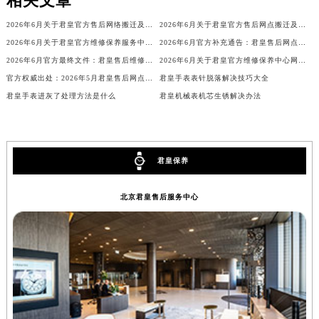
相关文章
安徽省亳州市谯城区魏武大道君皇售后服务中心（需提前预约）
2026年6月关于君皇官方售后网络搬迁及新增的补充说明文件
2026年6月关于君皇官方售后网点搬迁及新增的正式文件（修订）
安徽省池州市贵池区长江路君皇售后服务中心（需提前预约）
2026年6月关于君皇官方维修保养服务中心搬迁及新增的正式文件全文内容公示
2026年6月官方补充通告：君皇售后网点迁址及新增
安徽省滁州市琅琊区南谯北路君皇售后服务中心（需提前预约）
2026年6月官方最终文件：君皇售后维修保养中心搬迁与新增事项
2026年6月关于君皇官方维修保养中心网点搬迁新增的正式文件
安徽省阜阳市颍州区颍州北路君皇售后服务中心（需提前预约）
官方权威出处：2026年5月君皇售后网点搬迁与新增
君皇手表表针脱落解决技巧大全
安徽省淮北市相山区淮海路君皇售后服务中心（需提前预约）
君皇手表进灰了处理方法是什么
君皇机械表机芯生锈解决办法
安徽省淮南市田家庵区国庆中路君皇售后服务中心（需提前预约）
安徽省黄山市屯溪区黄山西路君皇售后服务中心（需提前预约）
安徽省六安市金安区解放中路君皇售后服务中心（需提前预约）
君皇保养
安徽省马鞍山市雨山区湖南西路君皇售后服务中心（需提前预约）
安徽省宿州市埇桥区人民中路君皇售后服务中心（需提前预约）
北京君皇售后服务中心
安徽省铜陵市铜官区石城大道君皇售后服务中心（需提前预约）
安徽省芜湖市镜湖区中山路步行街君皇售后服务中心（需提前预约）
安徽省宣城市宣州区叠嶂西路君皇售后服务中心（需提前预约）
福建省龙岩市新罗区九一南路君皇售后服务中心（需提前预约）
福建省南平市建阳区人民西路君皇售后服务中心（需提前预约）
福建省宁德市蕉城区天湖东路君皇售后服务中心（需提前预约）