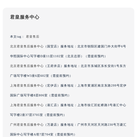
辽宁省铁岭市银州区南马路君皇售后服务中心（需提前预约）
辽宁省营口市站前区市府路与渤海大街交叉口君皇售后服务中心（需提前预约）
君皇服务中心
辽宁省沈阳市沈河区中街路137号亨得利名表维修授权店1楼君皇售后服务中心（需提前预约）
辽宁省沈阳市沈河区中街路83号亨得利名表维修授权店1楼君皇售后服务中心（需提前预约）
本文tag：
君皇售后
北京市朝阳区建国门外大街甲6号华熙国际中心D座11层1102室君皇售后服务中心（北京总部）（需提前预约）
北京市东城区东长安街1号王府井东方广场W3座6层602室君皇售后服务中心（需提前预约）
北京君皇售后服务中心
（国贸店）服务地址：北京市朝阳区建国门外大街甲6号
河北省保定市竞秀区朝阳北大街北国先天下君皇售后服务中心（需提前预约）
华熙国际中心写字楼D座11层1102室（北京总部）（需提前预约）
内蒙古自治区阿拉善盟市左旗土尔扈特大街君皇售后服务中心（需提前预约）
北京君皇售后服务中心
（王府井店）服务地址：北京市东城区东长安街1号东方
内蒙古自治区巴彦淖尔市临河区新华街君皇售后服务中心（需提前预约）
广场写字楼W3座6层602室（需提前预约）
内蒙古自治区包头市青山区幸福路甲3号王府井百货名表维修君皇售后服务中心（需提前预约）
上海君皇售后服务中心
（宏伊店）服务地址：上海市黄浦区南京东路299号宏伊
内蒙古自治区赤峰市红山区哈达街君皇售后服务中心（需提前预约）
国际广场写字楼8层806室（需提前预约）
内蒙古自治区鄂尔多斯市东胜区伊金霍洛街君皇售后服务中心（需提前预约）
上海君皇售后服务中心
（港汇店）服务地址：上海市徐汇区虹桥路3号港汇中心
内蒙古自治区呼伦贝尔市海拉尔区中央街君皇售后服务中心（需提前预约）
内蒙古自治区通辽市科尔沁区明仁大街君皇售后服务中心（需提前预约）
写字楼2座37层3705室（需提前预约）
内蒙古自治区乌海市海勃湾区人民南路君皇售后服务中心（需提前预约）
广州君皇售后服务中心
（万菱店）服务地址：广州市天河区天河路230号万菱汇
内蒙古自治区乌兰察布市集宁区恩和大街君皇售后服务中心（需提前预约）
国际中心写字楼A塔7层704室（需提前预约）