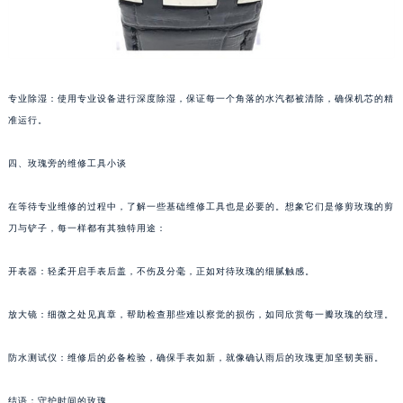
甘肃省兰州市七里河区西津西路16号兰州中心写字楼21层2102室（需提前预约）
重庆市解放碑渝中区民权路28号英利国际金融中心写字楼20层01室（需提前预约）
黑龙江省大庆市萨尔图区会战大街君皇售后服务中心（需提前预约）
黑龙江省鹤岗市向阳区红军路君皇售后服务中心（需提前预约）
专业除湿：使用专业设备进行深度除湿，保证每一个角落的水汽都被清除，确保机芯的精
黑龙江省黑河市爱辉区中央街君皇售后服务中心（需提前预约）
准运行。
黑龙江省鸡西市鸡冠区红军路君皇售后服务中心（需提前预约）
黑龙江省佳木斯市向阳区长安路君皇售后服务中心（需提前预约）
四、玫瑰旁的维修工具小谈
黑龙江省牡丹江市东安区太平路君皇售后服务中心（需提前预约）
在等待专业维修的过程中，了解一些基础维修工具也是必要的。想象它们是修剪玫瑰的剪
黑龙江省七台河市桃山区大同街君皇售后服务中心（需提前预约）
刀与铲子，每一样都有其独特用途：
黑龙江省齐齐哈尔市龙沙区龙华路君皇售后服务中心（需提前预约）
黑龙江省双鸭山市尖山区新兴大街君皇售后服务中心（需提前预约）
开表器：轻柔开启手表后盖，不伤及分毫，正如对待玫瑰的细腻触感。
黑龙江省绥化市北林区新华街与康庄路交叉口君皇售后服务中心（需提前预约）
黑龙江省伊春市伊美区通河路君皇售后服务中心（需提前预约）
放大镜：细微之处见真章，帮助检查那些难以察觉的损伤，如同欣赏每一瓣玫瑰的纹理。
吉林省白城市洮北区明仁南街君皇售后服务中心（需提前预约）
防水测试仪：维修后的必备检验，确保手表如新，就像确认雨后的玫瑰更加坚韧美丽。
吉林省白山市浑江区浑江大街君皇售后服务中心（需提前预约）
吉林省吉林市船营区河南街君皇售后服务中心（需提前预约）
结语：守护时间的玫瑰