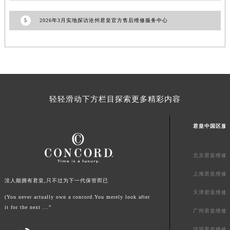
广东省梅州市梅江区金燕大道君皇售后服务中心（需提前预约）
广东省清远市清城区湖西路君皇售后服务中心（需提前预约）
5
2026年3月实地探访沧州君皇官方售后维修服务中心
广东省汕头市龙湖区长平路君皇售后服务中心（需提前预约）
广东省汕尾市城区香洲街道园林社区翠园街君皇售后服务中心（需提前预约）
广东省韶关市武江区芙蓉新区与老城中心交汇处君皇售后服务中心（需提前预约）
广东省深圳市罗湖区深南东路5001号华润大厦17层1701室君皇售后服务中心（需提前预约）
广东省阳江市江城区东风一路君皇售后服务中心（需提前预约）
轻轻滑动下方栏目探索更多精彩内容
广东省云浮市云城区金山路君皇售后服务中心（需提前预约）
广东省湛江市赤坎区观海北路君皇售后服务中心（需提前预约）
君皇中国区服
广东省肇庆市端州区信安大道与砚都大道交汇处君皇售后服务中心（需提前预约）
广西壮族自治区百色市右江区中山二路君皇售后服务中心（需提前预约）
北京君皇维修
广西壮族自治区北海市海城区北京路君皇售后服务中心（需提前预约）
上海君皇维修
广西壮族自治区崇左市江州区石景林街道友谊大道与丽川路交汇处君皇售后服务中心（需提前预约）
没人能拥有君皇,只不过为下一代保管而已
广西壮族自治区防城港市港口区金花茶大道君皇售后服务中心（需提前预约）
天津君皇维修
(You never actually own a concord.You merely look after
广西壮族自治区贵港市港北区港城街道布山大道与仙衣路交叉口君皇售后服务中心（需提前预约）
it for the next ...”
广州君皇维修
广西壮族自治区桂林市秀峰区红岭路君皇售后服务中心（需提前预约）
深圳君皇维修