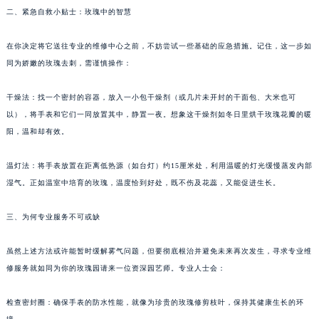
福州市鼓楼区五四路128-1号恒力城写字楼15层03室（需提前预约）
二、紧急自救小贴士：玫瑰中的智慧
成都市锦江区人民东路6号SAC东原中心写字楼24层2406B室（需提前预约）
重庆市江北区观音桥步行街2号融恒时代广场写字楼9层902室（需提前预约）
在你决定将它送往专业的维修中心之前，不妨尝试一些基础的应急措施。记住，这一步如
同为娇嫩的玫瑰去刺，需谨慎操作：
长沙市芙蓉区定王台街道建湘路393号世茂环球金融中心写字楼（芙蓉广场）10层13室（需提前预约）
郑州市二七区铭功路10号华润大厦写字楼29层2905室（需提前预约）
干燥法：找一个密封的容器，放入一小包干燥剂（或几片未开封的干面包、大米也可
太原市迎泽区解放路15号亨得利名表服务中心（品牌授权店）3层整层（需提前预约）
以），将手表和它们一同放置其中，静置一夜。想象这干燥剂如冬日里烘干玫瑰花瓣的暖
沈阳市沈河区中街路137号亨得利名表服务中心（品牌授权店）1层整层（需提前预约）
阳，温和却有效。
沈阳市沈河区中街路83号亨得利名表服务中心（品牌授权店）1层整层（需提前预约）
乌鲁木齐市天山区红山路26号时代广场（CCMALL）C座17层17-B（需提前预约）
温灯法：将手表放置在距离低热源（如台灯）约15厘米处，利用温暖的灯光缓慢蒸发内部
湿气。正如温室中培育的玫瑰，温度恰到好处，既不伤及花蕊，又能促进生长。
温州市鹿城区锦绣路1067号置信广场10层1015室（需提前预约）
哈尔滨市道里区友谊西路600号富力中心T2座写字楼29层03室（需提前预约）
三、为何专业服务不可或缺
大连市中山区人民路15号国际金融大厦7层G室（需提前预约）
佛山市禅城区季华五路57号万科金融中心C座12层1205室（需提前预约）
虽然上述方法或许能暂时缓解雾气问题，但要彻底根治并避免未来再次发生，寻求专业维
东莞市东城街道鸿福东路1号民盈国贸中心T1写字楼9层907室（需提前预约）
修服务就如同为你的玫瑰园请来一位资深园艺师。专业人士会：
无锡市梁溪区人民中路139号恒隆广场写字楼1座11层1104室（需提前预约）
检查密封圈：确保手表的防水性能，就像为珍贵的玫瑰修剪枝叶，保持其健康生长的环
南通市崇川区工农路57号圆融广场写字楼16层1603室（需提前预约）