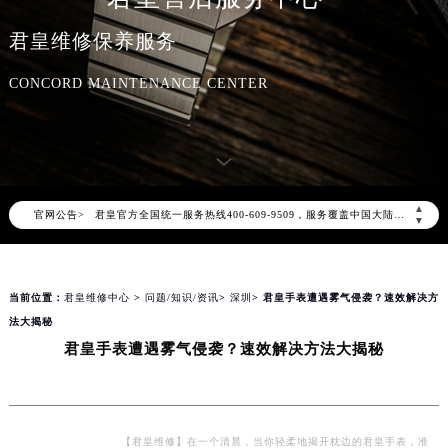
君皇维修保养服务
CONCORD MAINTENANCE CENTER
2026年8月君皇中国区售后服务网络优化升级公告
2026年8月君皇全国官方售后客户服务热线：400-609-9509
君皇官方全国统一服务热线400-609-9509，服务覆盖中国大陆、香港、澳门、台湾全部区域（非大陆需加拨“+86”）
▲
官网公告>
▼
2026年8月君皇售后服务中心最新网点地址：
北京市朝阳区建国门外大街甲6号华熙国际中心写字楼D座11层1102室（北京总部）（需提前预约）
北京市东城区东长安街1号东方广场写字楼W3座6层602室（需提前预约）
当前位置：
君皇维修中心
>
问题/知识/资讯
>
深圳
> 君皇手表遭遇雾气侵袭？速效解决方
天津市和平区赤峰道136号天津国际金融中心写字楼26层2603室（需提前预约）
法大揭秘
上海市徐汇区虹桥路3号港汇中心写字楼2座37层3705室（需提前预约）
君皇手表遭遇雾气侵袭？速效解决方法大揭秘
上海市黄浦区南京东路299号宏伊国际广场写字楼8层806室（需提前预约）
南京市秦淮区中山南路1号（新街口）南京中心写字楼22层C1-1室（需提前预约）
常州市新北区龙锦路1590号现代传媒中心写字楼5号楼10层1008室（需提前预约）
【君皇维修】在一个清晨，当你轻柔地揭开枕边的君皇手表，准