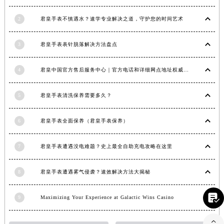
山东省威海市环翠区新威海路89号振华商厦一楼名表维修君皇售后服务中心（需提前预约）
山东省潍坊市奎文区东风东街君皇售后服务中心（需提前预约）
2
君皇手表不慎遇水？速学专业解决之道，守护您的时间艺术
山东省枣庄市滕州市北辛路与善国路交叉口君皇售后服务中心（需提前预约）
3
君皇手表表针脱落解决方法盘点
山东省淄博市张店区金晶大道君皇售后服务中心（需提前预约）
上海市黄浦区南京东路299号宏伊国际广场写字楼8层806室君皇售后服务中心（需提前预约）
4
君皇中国官方售后服务中心｜官方电话和详细网点地址权威信息公示（2026年7月最新）
上海市徐汇区虹桥路3号港汇中心2座37层3705室君皇售后服务中心（需提前预约）
浙江省杭州市上城区钱江路1366号华润大厦A座5层503-5室君皇售后服务中心（需提前预约）
5
君皇手表清洗保养需要多久？
浙江省湖州市吴兴区劳动路君皇售后服务中心（需提前预约）
浙江省嘉兴市南湖区广益路705号嘉兴世界贸易中心A座13层1304室君皇售后服务中心（需提前预约）
6
君皇手表全面保养（君皇手表保养）
浙江省金华市金东区东市南街777号金华万达广场4号楼22楼2209室君皇售后服务中心（需提前预约）
浙江省丽水市莲都区解放街君皇售后服务中心（需提前预约）
7
君皇手表遭遇没电难题？史上最全自助充电攻略在这里
浙江省宁波市江北区大闸南路500号来福士广场办公楼20层2009室君皇售后服务中心（需提前预约）
8
君皇手表遭遇雾气侵袭？速效解决方法大揭秘
浙江省衢州市柯城区上街君皇售后服务中心（需提前预约）
浙江省绍兴市越城区胜利东路379号世茂天际中心写字楼8层805室君皇售后服务中心（需提前预约）

9
Maximizing Your Experience at Galactic Wins Casino
浙江省舟山市定海区解放东路君皇售后服务中心（需提前预约）
澳门特别行政区大堂区议事亭前地（新马路）君皇售后服务中心（需提前预约）
