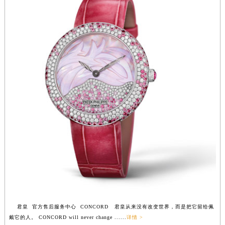
江西省景德镇市珠山区珠山中路君皇售后服务中心（需提前预约）
江西省九江市浔阳区浔阳路君皇售后服务中心（需提前预约）
江西省南昌市红谷滩新区红谷中大道998号绿地双子塔（中央广场）A1座办公楼14层1407室君皇售后服务中心（需提前预约）
江西省萍乡市安源区萍安北大道与康庄路交叉口君皇售后服务中心（需提前预约）
江西省上饶市信州区滨江西路君皇售后服务中心（需提前预约）
江西省新余市渝水区北湖西路君皇售后服务中心（需提前预约）
江西省宜春市袁州区中山中路君皇售后服务中心（需提前预约）
江西省鹰潭市月湖区胜利东路君皇售后服务中心（需提前预约）
山东省德州市德城区东风中路君皇售后服务中心（需提前预约）
山东省东营市东营区济南路君皇售后服务中心（需提前预约）
山东省济南市历下区经十路11111号华润中心写字楼（万象城）15层1508室君皇售后服务中心（需提前预约）
山东省济宁市任城区太白楼路君皇售后服务中心（需提前预约）
山东省莱芜市文化南路8号银座商城名表维修一楼名表维修君皇售后服务中心（需提前预约）
山东省临沂市兰山区解放路君皇售后服务中心（需提前预约）
山东省日照市东港区烟台路君皇售后服务中心（需提前预约）
君皇 官方售后服务中心 CONCORD 君皇从来没有改变世界，而是把它留给佩
山东省泰安市泰山区财源街道泰山大街君皇售后服务中心（需提前预约）
戴它的人。 CONCORD will never change ......
详情 >