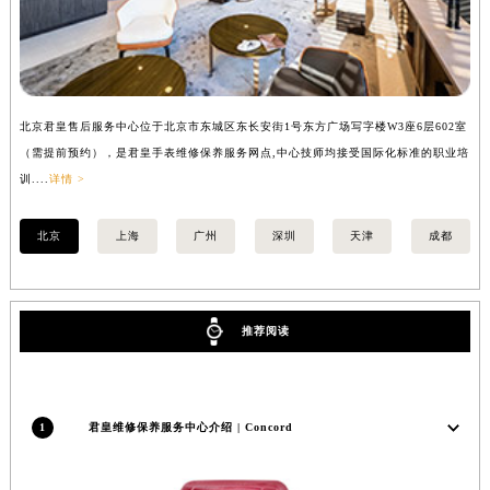
福建省莆田市城厢区霞林街道荔华东大道君皇售后服务中心（需提前预约）
福建省三明市三元区东乾二路君皇售后服务中心（需提前预约）
福建省漳州市龙文区步港路君皇售后服务中心（需提前预约）
江苏省常州市新北区龙锦路1590号现代传媒中心5号楼10层1008室君皇售后服务中心（需提前预约）
北京君皇售后服务中心位于北京市东城区东长安街1号东方广场写字楼W3座6层602室
上
江苏省淮安市清江浦区淮海北路君皇售后服务中心（需提前预约）
（需提前预约），是君皇手表维修保养服务网点,中心技师均接受国际化标准的职业培
（
江苏省连云港市海州区通灌北路君皇售后服务中心（需提前预约）
训....
详情 >
训..
江苏省南京市秦淮区中山南路1号南京中心22层22-C1-C3室君皇售后服务中心（需提前预约）
江苏省宿迁市宿城区西湖路君皇售后服务中心（需提前预约）
北京
上海
广州
深圳
天津
成都
江苏省泰州市海陵区永定东路399号置地商务中心东塔（华润万象城）17层1706室君皇售后服务中心（需提前预约）
江苏省徐州市鼓楼区淮海东路29号苏宁广场IFC国际金融中心35层3508室君皇售后服务中心（需提前预约）
江苏省盐城市盐都区世纪大道5号盐城金融城写字楼1号楼16层1604室君皇售后服务中心（需提前预约）
推荐阅读
江苏省扬州市邗江区国展路29号星耀天地写字楼1号楼18层1803室君皇售后服务中心（需提前预约）
江苏省镇江市京口区中山东路君皇售后服务中心（需提前预约）
江西省抚州市临川区赣东大道君皇售后服务中心（需提前预约）
1
君皇维修保养服务中心介绍 | Concord
江西省赣州市章贡区文清路君皇售后服务中心（需提前预约）
江西省吉安市吉州区井冈山大道君皇售后服务中心（需提前预约）