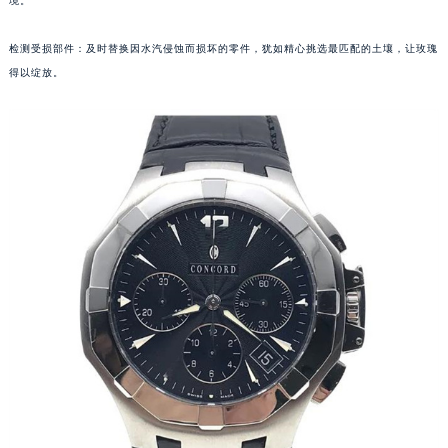
境。
苏州市苏州工业园区星港街199号苏州中心办公楼C座22层08室（需提前预约）
武汉市江汉区解放大道686号世界贸易大厦38层09室（需提前预约）
检测受损部件：及时替换因水汽侵蚀而损坏的零件，犹如精心挑选最匹配的土壤，让玫瑰
南宁市青秀区金湖路59号地王大厦12楼1224室（需提前预约）
得以绽放。
合肥市蜀山区潜山路111号万象城华润大厦B座12楼03室（需提前预约）
泉州市丰泽区宝洲路729号浦西万达中心写字楼A座7楼709室（需提前预约）
青岛市南区山东路6号华润大厦B座22层04室（需提前预约）
烟台市芝罘区胜利路139号万达金融中心A座907室（需提前预约）
长春市朝阳区西安大路727号中银大厦A座(旺进大厦)18层09室（需提前预约）
贵阳市南明区都司高架桥路33号亨特国际金融中心14楼14D（需提前预约）
昆明市盘龙区北京路928号同德昆明广场写字楼10层06室（需提前预约）
石家庄市长安区中山东路39号勒泰中心写字楼B座13层07室（需提前预约）
西安市碑林区南关正街88号华侨城长安国际中心E座6楼10室（需提前预约）
海口市龙华区金贸东路5号海口华润大厦B座17层1707室（需提前预约）
唐山市路南区新华东道100号万达广场写字楼A座10层1002室（需提前预约）
台州市椒江区东海大道1800号腾达中心东1幢20楼2002室（需提前预约）
内蒙古自治区呼和浩特市玉泉区大学西街70号华润万象城写字楼（鄂尔多斯大厦）23层2326室（需提前预约）