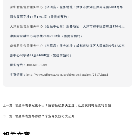
内蒙古自治区锡林郭勒盟市锡林浩特市光明街与额尔敦路交叉口君皇售后服务中心（需提前预约）
深圳君皇售后服务中心
（华润店）服务地址：深圳市罗湖区深南东路5001号华
内蒙古自治区兴安盟市乌兰浩特市兴安大街君皇售后服务中心（需提前预约）
润大厦写字楼17层1701室（需提前预约）
山西省大同市平城区迎宾街君皇售后服务中心（需提前预约）
天津君皇售后服务中心
（金融中心店）服务地址：天津市和平区赤峰道136号天
山西省晋城市城区黄华街君皇售后服务中心（需提前预约）
津国际金融中心写字楼26层2603室（需提前预约）
山西省晋中市榆次区顺城街君皇售后服务中心（需提前预约）
山西省临汾市尧都区解放路君皇售后服务中心（需提前预约）
成都君皇售后服务中心
（东原店）服务地址：成都市锦江区人民东路6号SAC东
山西省吕梁市离石区永宁中路与建设街交叉口君皇售后服务中心（需提前预约）
原中心写字楼24层2406B室（需提前预约）
山西省朔州市朔城区怡西路与鄯阳西街交汇处君皇售后服务中心（需提前预约）
服务专线：
400-609-9509
山西省忻州市忻府区和平东街与七一南路交叉口君皇售后服务中心（需提前预约）
本页链接：
http://www.gjbpwx.com/problems/shenzhen/2817.html
山西省阳泉市郊区平阳东街与新城大道交叉口君皇售后服务中心（需提前预约）
山西省运城市盐湖区河东街君皇售后服务中心（需提前预约）
山西省长治市潞州区英雄中路君皇售后服务中心（需提前预约）
山西省太原市迎泽区迎泽街道解放路15号亨得利名表维修授权店3楼君皇售后服务中心（需提前预约）
上一篇:
君皇手表表冠拔不出？解密轻松解决之道，让您腕间时光流转自如
天津市和平区赤峰道136号天津国际金融中心26层2603室君皇售后服务中心（需提前预约）
下一篇:
君皇手表意外停摆？专业修复技巧大公开
安徽省安庆市迎江区人民路君皇售后服务中心（需提前预约）
安徽省蚌埠市蚌山区淮河路君皇售后服务中心（需提前预约）