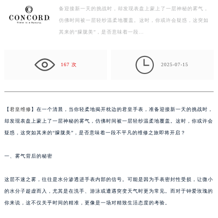
徐州市鼓楼区淮海东路29号苏宁广场IFC国际金融中心写字楼35层3508室（需提前预约）
备迎接新一天的挑战时，却发现表盘上蒙上了一层神秘的雾气，
扬州市邗江区国展路29号星耀天地写字楼1号楼18层1803室（需提前预约）
仿佛时间被一层轻纱温柔地覆盖。这时，你或许会疑惑，这突如
盐城市盐都区世纪大道5号盐城金融城写字楼1号楼16层1604室（需提前预约）
其来的“朦胧美”，是否意味着一段…
泰州市海陵区永定东路399号置地商务中心东塔写字楼（华润万象城）17层1706室（需提前预约）

宁波市江北区大闸南路500号来福士广场办公楼20层2009室（需提前预约）
167 次
2025-07-15
杭州市上城区钱江路1366号华润大厦写字楼A座5层503-5室（需提前预约）
金华市金东区东市南街777号金华万达广场写字楼4号楼22层2209室（需提前预约）
绍兴市越城区胜利东路379号世茂天际中心写字楼8层805室（需提前预约）
【
君皇维修
】在一个清晨，当你轻柔地揭开枕边的君皇手表，准备迎接新一天的挑战时，
嘉兴市南湖区广益路705号嘉兴世界贸易中心写字楼A座13层1304室（需提前预约）
却发现表盘上蒙上了一层神秘的雾气，仿佛时间被一层轻纱温柔地覆盖。这时，你或许会
南昌市红谷滩新区红谷中大道998号绿地双子塔（中央广场）A1座办公楼14层07室（需提前预约）
疑惑，这突如其来的“朦胧美”，是否意味着一段不平凡的维修之旅即将开启？
济南市历下区经十路11111号华润中心写字楼（万象城）15层1508室（需提前预约）
广州市天河区天河路230号万菱汇国际中心写字楼A塔7层704室（需提前预约）
一、雾气背后的秘密
广州市越秀区环市东路371-375号世界贸易中心大厦南塔写字楼15层07室（需提前预约）
这层不速之雾，往往是水分渗透进手表内部的信号。可能是因为手表密封性受损，让微小
深圳市罗湖区深南东路5001号华润大厦写字楼17层1701室（需提前预约）
的水分子趁虚而入，尤其是在洗手、游泳或遭遇突变天气时更为常见。而对于钟爱玫瑰的
惠州市惠城区江北文昌一路7号华贸大厦写字楼1座30层05室（需提前预约）
你来说，这不仅关乎时间的精准，更像是一场对精致生活态度的考验。
厦门市思明区湖滨东路95号华润大厦写字楼B座11层1104室（需提前预约）