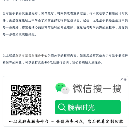
吉林省辽源市龙山区人民大街君皇售后服务中心（需提前预约）
吉林省梅河口市新华街道梅河大街君皇售后服务中心（需提前预约）
当君皇手表再次焕发光彩，雾气散尽，时间的玫瑰重新绽放，你不仅收获了精准的计时伙
吉林省四平市铁东区紫气大路与南九经街交汇处君皇售后服务中心（需提前预约）
伴，更是在这段经历中学会了如何更好地呵护这份珍贵。记住，无论是手表还是生活中的
吉林省松原市宁江区五环大街君皇售后服务中心（需提前预约）
每一份美好，都需要细心的照料与适时的专业维护。在这场与时间共舞的旅程中，愿你的
每一步都如玫瑰般绚烂。
吉林省通化市东昌区环通乡江南大街君皇售后服务中心（需提前预约）
吉林省延边市延吉市解放路君皇售后服务中心（需提前预约）
辽宁省鞍山市铁东区站前街君皇售后服务中心（需提前预约）
以上就是
深圳君皇售后服务中心
为您分享的精彩内容。如果您还有其他关于君皇手表维护
辽宁省本溪市平山区胜利路君皇售后服务中心（需提前预约）
和保养的问题，可以拨打页面400电话进行咨询，我们将竭诚为您服务。
辽宁省朝阳市双塔区新华路君皇售后服务中心（需提前预约）
辽宁省丹东市振兴区七经街君皇售后服务中心（需提前预约）
辽宁省抚顺市新抚区东一路君皇售后服务中心（需提前预约）
辽宁省阜新市海州区解放大街君皇售后服务中心（需提前预约）
辽宁省葫芦岛市连山区中央路君皇售后服务中心（需提前预约）
辽宁省锦州市古塔区中央大街君皇售后服务中心（需提前预约）
辽宁省辽阳市白塔区新运大街君皇售后服务中心（需提前预约）
辽宁省盘锦市兴隆台区石油大街君皇售后服务中心（需提前预约）