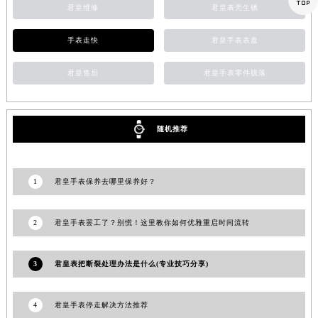
澳门特别行政区风顺堂区南湾大马路君皇售后服务中心（需提前预约）
君皇维修
君皇表壳生锈
澳门特别行政区花地玛堂区关闸广场君皇售后服务中心（需提前预约）
手表走快
君皇手表表盘
澳门特别行政区花王堂区大三巴商圈君皇售后服务中心（需提前预约）
澳门特别行政区嘉模堂区官也街君皇售后服务中心（需提前预约）
君皇售后
君皇手表零件脱落
澳门省路氹城市金光大道君皇售后服务中心（需提前预约）
澳门特别行政区望德堂区塔石广场君皇售后服务中心（需提前预约）
福建省福州市鼓楼区五四路128-1号恒力城写字楼15层03室君皇售后服务中心（需提前预约）
随机推荐
福建省厦门市思明区湖滨东路95号万象城华润大厦B座11层1104室君皇售后服务中心（需提前预约）
广东省潮州市潮安区新风路与潮汕路交汇处君皇售后服务中心（需提前预约）
1
君皇手表保养去哪里保养好？
广东省广州市天河区天河路230号万菱汇国际中心A塔7层704室君皇售后服务中心（需提前预约）
广东省广州市越秀区环市东路371-375号世界贸易中心大厦南塔15层1507室君皇售后服务中心（需提前预约）
2
君皇手表罢工了？别慌！这里教你如何优雅重启时间流转
广东省河源市源城区越王大道君皇售后服务中心（需提前预约）
广东省惠州市惠城区江北文昌一路7号华贸大厦1座30层3005室君皇售后服务中心（需提前预约）
3
君皇表把断裂处理办法是什么(专业技巧分享)
广东省江门市蓬江区广场西路君皇售后服务中心（需提前预约）
广东省揭阳市榕城进贤门步行街君皇售后服务中心（需提前预约）
广东省茂名市电白区水东街道迎宾大道君皇售后服务中心（需提前预约）
4
君皇手表停走解决方法推荐