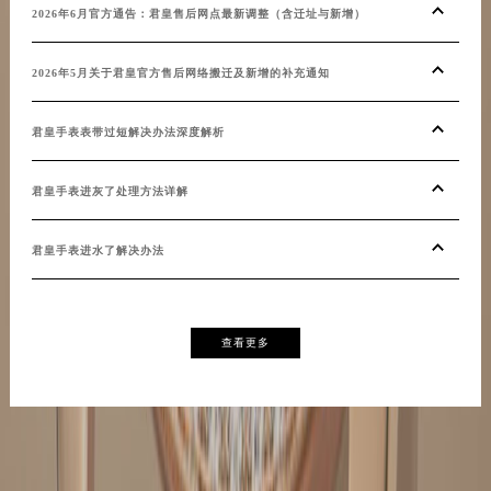
20
2026年6月官方通告：君皇售后网点最新调整（含迁址与新增）
青海省海东市乐都区滨河路君皇售后服务中心（需提前预约）
青海省海南藏族自治州共和县青海湖大街君皇售后服务中心（需提前预约）
20
2026年5月关于君皇官方售后网络搬迁及新增的补充通知
青海省海西蒙古族藏族自治州德令哈市柴达木路君皇售后服务中心（需提前预约）
青海省黄南藏族自治州同仁市德合隆路君皇售后服务中心（需提前预约）
20
君皇手表表带过短解决办法深度解析
青海省西宁市城西区海湖新区西关大道君皇售后服务中心（需提前预约）
青海省玉树藏族自治州结古镇胜利路君皇售后服务中心（需提前预约）
即时
君皇手表进灰了处理方法详解
陕西省安康市汉滨区金州路君皇售后服务中心（需提前预约）
陕西省宝鸡市渭滨区经二路君皇售后服务中心（需提前预约）
君皇
君皇手表进水了解决办法
陕西省汉中市汉台区北大街君皇售后服务中心（需提前预约）
陕西省商洛市商州区州城街君皇售后服务中心（需提前预约）
君皇
陕西省铜川市王益区红旗街君皇售后服务中心（需提前预约）
查看更多
陕西省渭南市临渭区东风大街君皇售后服务中心（需提前预约）
陕西省咸阳市秦都区沣西新城统一西路与白马河路交汇处君皇售后服务中心（需提前预约）
陕西省延安市宝塔区中心街君皇售后服务中心（需提前预约）
陕西省榆林市榆阳区长兴路君皇售后服务中心（需提前预约）
新疆维吾尔自治区阿克苏市东大街君皇售后服务中心（需提前预约）