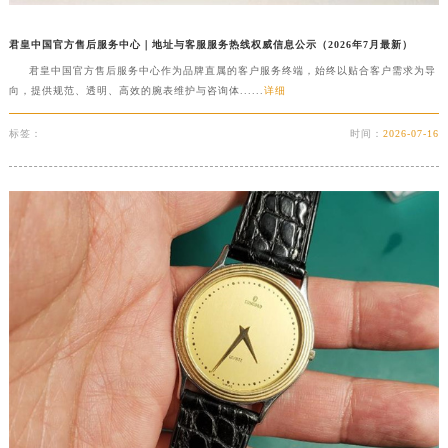
吉林省四平市铁东区紫气大路与南九经街交汇处君皇售后服务中心（需提前预约）
君皇中国官方售后服务中心｜地址与客服服务热线权威信息公示（2026年7月最新）
吉林省松原市宁江区五环大街君皇售后服务中心（需提前预约）
君皇中国官方售后服务中心作为品牌直属的客户服务终端，始终以贴合客户需求为导
吉林省通化市东昌区环通乡江南大街君皇售后服务中心（需提前预约）
向，提供规范、透明、高效的腕表维护与咨询体......
详细
吉林省延边市延吉市解放路君皇售后服务中心（需提前预约）
辽宁省鞍山市铁东区站前街君皇售后服务中心（需提前预约）
标签：
时间：
2026-07-16
辽宁省本溪市平山区胜利路君皇售后服务中心（需提前预约）
辽宁省朝阳市双塔区新华路君皇售后服务中心（需提前预约）
辽宁省丹东市振兴区七经街君皇售后服务中心（需提前预约）
辽宁省抚顺市新抚区东一路君皇售后服务中心（需提前预约）
辽宁省阜新市海州区解放大街君皇售后服务中心（需提前预约）
辽宁省葫芦岛市连山区中央路君皇售后服务中心（需提前预约）
辽宁省锦州市古塔区中央大街君皇售后服务中心（需提前预约）
辽宁省辽阳市白塔区新运大街君皇售后服务中心（需提前预约）
辽宁省盘锦市兴隆台区石油大街君皇售后服务中心（需提前预约）
辽宁省铁岭市银州区南马路君皇售后服务中心（需提前预约）
辽宁省营口市站前区市府路与渤海大街交叉口君皇售后服务中心（需提前预约）