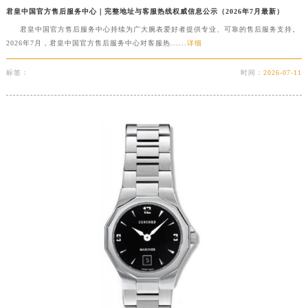
君皇中国官方售后服务中心｜完整地址与客服热线权威信息公示（2026年7月最新）
山东省枣庄市滕州市北辛路与善国路交叉口君皇售后服务中心（需提前预约）
君皇中国官方售后服务中心持续为广大腕表爱好者提供专业、可靠的售后服务支持。
山东省淄博市张店区金晶大道君皇售后服务中心（需提前预约）
2026年7月，君皇中国官方售后服务中心对客服热......
详细
上海市黄浦区南京东路299号宏伊国际广场写字楼8层806室君皇售后服务中心（需提前预约）
上海市徐汇区虹桥路3号港汇中心2座37层3705室君皇售后服务中心（需提前预约）
标签：
时间：
2026-07-11
浙江省杭州市上城区钱江路1366号华润大厦A座5层503-5室君皇售后服务中心（需提前预约）
浙江省湖州市吴兴区劳动路君皇售后服务中心（需提前预约）
浙江省嘉兴市南湖区广益路705号嘉兴世界贸易中心A座13层1304室君皇售后服务中心（需提前预约）
浙江省金华市金东区东市南街777号金华万达广场4号楼22楼2209室君皇售后服务中心（需提前预约）
浙江省丽水市莲都区解放街君皇售后服务中心（需提前预约）
浙江省宁波市江北区大闸南路500号来福士广场办公楼20层2009室君皇售后服务中心（需提前预约）
浙江省衢州市柯城区上街君皇售后服务中心（需提前预约）
浙江省绍兴市越城区胜利东路379号世茂天际中心写字楼8层805室君皇售后服务中心（需提前预约）
浙江省舟山市定海区解放东路君皇售后服务中心（需提前预约）
澳门特别行政区大堂区议事亭前地（新马路）君皇售后服务中心（需提前预约）
澳门特别行政区风顺堂区南湾大马路君皇售后服务中心（需提前预约）
澳门特别行政区花地玛堂区关闸广场君皇售后服务中心（需提前预约）