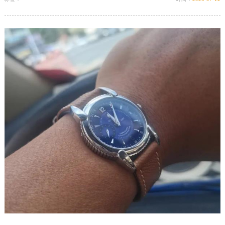
江西省南昌市红谷滩新区红谷中大道998号绿地双子塔（中央广场）A1座办公楼14层1407室君皇售后服务中心（需提前预约）
江西省萍乡市安源区萍安北大道与康庄路交叉口君皇售后服务中心（需提前预约）
江西省上饶市信州区滨江西路君皇售后服务中心（需提前预约）
江西省新余市渝水区北湖西路君皇售后服务中心（需提前预约）
江西省宜春市袁州区中山中路君皇售后服务中心（需提前预约）
江西省鹰潭市月湖区胜利东路君皇售后服务中心（需提前预约）
山东省德州市德城区东风中路君皇售后服务中心（需提前预约）
山东省东营市东营区济南路君皇售后服务中心（需提前预约）
山东省济南市历下区经十路11111号华润中心写字楼（万象城）15层1508室君皇售后服务中心（需提前预约）
山东省济宁市任城区太白楼路君皇售后服务中心（需提前预约）
山东省莱芜市文化南路8号银座商城名表维修一楼名表维修君皇售后服务中心（需提前预约）
山东省临沂市兰山区解放路君皇售后服务中心（需提前预约）
山东省日照市东港区烟台路君皇售后服务中心（需提前预约）
山东省泰安市泰山区财源街道泰山大街君皇售后服务中心（需提前预约）
山东省威海市环翠区新威海路89号振华商厦一楼名表维修君皇售后服务中心（需提前预约）
山东省潍坊市奎文区东风东街君皇售后服务中心（需提前预约）