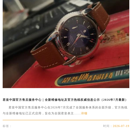
盐城市盐都区世纪大道5号盐城金融城写字楼1号楼16层1604室（需提前预约）
泰州市海陵区永定东路399号置地商务中心东塔写字楼（华润万象城）17层1706室（需提前预约）
宁波市江北区大闸南路500号来福士广场办公楼20层2009室（需提前预约）
杭州市上城区钱江路1366号华润大厦写字楼A座5层503-5室（需提前预约）
金华市金东区东市南街777号金华万达广场写字楼4号楼22层2209室（需提前预约）
绍兴市越城区胜利东路379号世茂天际中心写字楼8层805室（需提前预约）
嘉兴市南湖区广益路705号嘉兴世界贸易中心写字楼A座13层1304室（需提前预约）
南昌市红谷滩新区红谷中大道998号绿地双子塔（中央广场）A1座办公楼14层07室（需提前预约）
济南市历下区经十路11111号华润中心写字楼（万象城）15层1508室（需提前预约）
广州市天河区天河路230号万菱汇国际中心写字楼A塔7层704室（需提前预约）
广州市越秀区环市东路371-375号世界贸易中心大厦南塔写字楼15层07室（需提前预约）
深圳市罗湖区深南东路5001号华润大厦写字楼17层1701室（需提前预约）
君皇中国官方售后服务中心｜全新维修地址及官方热线权威信息公示（2026年7月最新）
惠州市惠城区江北文昌一路7号华贸大厦写字楼1座30层05室（需提前预约）
君皇中国官方售后服务中心在2026年7月完成了全国服务体系的全面升级，官方热线
厦门市思明区湖滨东路95号华润大厦写字楼B座11层1104室（需提前预约）
与全新维修地址已正式启用，旨在为全国君皇表主......
详细
福州市鼓楼区五四路128-1号恒力城写字楼15层03室（需提前预约）
标签：
时间：
2026-07-19
成都市锦江区人民东路6号SAC东原中心写字楼24层2406B室（需提前预约）