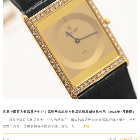
福建省漳州市龙文区步港路君皇售后服务中心（需提前预约）
江苏省常州市新北区龙锦路1590号现代传媒中心5号楼10层1008室君皇售后服务中心（需提前预约）
江苏省淮安市清江浦区淮海北路君皇售后服务中心（需提前预约）
江苏省连云港市海州区通灌北路君皇售后服务中心（需提前预约）
江苏省南京市秦淮区中山南路1号南京中心22层22-C1-C3室君皇售后服务中心（需提前预约）
江苏省宿迁市宿城区西湖路君皇售后服务中心（需提前预约）
江苏省泰州市海陵区永定东路399号置地商务中心东塔（华润万象城）17层1706室君皇售后服务中心（需提前预约）
江苏省徐州市鼓楼区淮海东路29号苏宁广场IFC国际金融中心35层3508室君皇售后服务中心（需提前预约）
江苏省盐城市盐都区世纪大道5号盐城金融城写字楼1号楼16层1604室君皇售后服务中心（需提前预约）
江苏省扬州市邗江区国展路29号星耀天地写字楼1号楼18层1803室君皇售后服务中心（需提前预约）
江苏省镇江市京口区中山东路君皇售后服务中心（需提前预约）
江西省抚州市临川区赣东大道君皇售后服务中心（需提前预约）
江西省赣州市章贡区文清路君皇售后服务中心（需提前预约）
君皇中国官方售后服务中心｜完整网点地址与售后热线权威信息公示（2026年7月最新）
江西省吉安市吉州区井冈山大道君皇售后服务中心（需提前预约）
君皇中国官方售后服务中心作为品牌在中国大陆地区设立的直属客户服务枢纽，始终
致力于为每一位腕表拥有者提供专业、规范、可......
详细
江西省景德镇市珠山区珠山中路君皇售后服务中心（需提前预约）
江西省九江市浔阳区浔阳路君皇售后服务中心（需提前预约）
标签：
时间：
2026-07-12