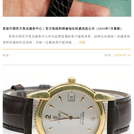
辽宁省沈阳市沈河区中街路137号亨得利名表维修授权店1楼君皇售后服务中心（需提前预约）
辽宁省沈阳市沈河区中街路83号亨得利名表维修授权店1楼君皇售后服务中心（需提前预约）
北京市朝阳区建国门外大街甲6号华熙国际中心D座11层1102室君皇售后服务中心（北京总部）（需提前预约）
君皇中国官方售后服务中心｜官方热线和维修地址权威信息公示（2026年7月最新）
北京市东城区东长安街1号王府井东方广场W3座6层602室君皇售后服务中心（需提前预约）
君皇中国官方售后服务中心作为品牌直属的客户服务体系，始终以全国统一的服务标
河北省保定市竞秀区朝阳北大街北国先天下君皇售后服务中心（需提前预约）
准和合规的作业流程，为每一位腕表用户提供稳......
详细
内蒙古自治区阿拉善盟市左旗土尔扈特大街君皇售后服务中心（需提前预约）
标签：
时间：
2026-07-15
内蒙古自治区巴彦淖尔市临河区新华街君皇售后服务中心（需提前预约）
内蒙古自治区包头市青山区幸福路甲3号王府井百货名表维修君皇售后服务中心（需提前预约）
内蒙古自治区赤峰市红山区哈达街君皇售后服务中心（需提前预约）
内蒙古自治区鄂尔多斯市东胜区伊金霍洛街君皇售后服务中心（需提前预约）
内蒙古自治区呼伦贝尔市海拉尔区中央街君皇售后服务中心（需提前预约）
内蒙古自治区通辽市科尔沁区明仁大街君皇售后服务中心（需提前预约）
内蒙古自治区乌海市海勃湾区人民南路君皇售后服务中心（需提前预约）
内蒙古自治区乌兰察布市集宁区恩和大街君皇售后服务中心（需提前预约）
内蒙古自治区锡林郭勒盟市锡林浩特市光明街与额尔敦路交叉口君皇售后服务中心（需提前预约）
内蒙古自治区兴安盟市乌兰浩特市兴安大街君皇售后服务中心（需提前预约）