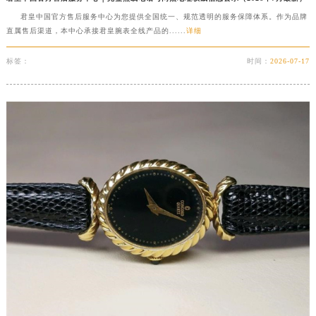
黑龙江省大庆市萨尔图区会战大街君皇售后服务中心（需提前预约）
君皇中国官方售后服务中心为您提供全国统一、规范透明的服务保障体系。作为品牌
直属售后渠道，本中心承接君皇腕表全线产品的......
详细
黑龙江省鹤岗市向阳区红军路君皇售后服务中心（需提前预约）
黑龙江省黑河市爱辉区中央街君皇售后服务中心（需提前预约）
标签：
时间：
2026-07-17
黑龙江省鸡西市鸡冠区红军路君皇售后服务中心（需提前预约）
黑龙江省佳木斯市向阳区长安路君皇售后服务中心（需提前预约）
黑龙江省牡丹江市东安区太平路君皇售后服务中心（需提前预约）
黑龙江省七台河市桃山区大同街君皇售后服务中心（需提前预约）
黑龙江省齐齐哈尔市龙沙区龙华路君皇售后服务中心（需提前预约）
黑龙江省双鸭山市尖山区新兴大街君皇售后服务中心（需提前预约）
黑龙江省绥化市北林区新华街与康庄路交叉口君皇售后服务中心（需提前预约）
黑龙江省伊春市伊美区通河路君皇售后服务中心（需提前预约）
吉林省白城市洮北区明仁南街君皇售后服务中心（需提前预约）
吉林省白山市浑江区浑江大街君皇售后服务中心（需提前预约）
吉林省吉林市船营区河南街君皇售后服务中心（需提前预约）
吉林省辽源市龙山区人民大街君皇售后服务中心（需提前预约）
吉林省梅河口市新华街道梅河大街君皇售后服务中心（需提前预约）