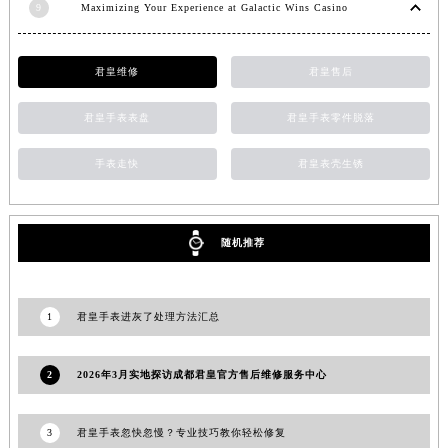
9
Maximizing Your Experience at Galactic Wins Casino
河南省郑州市二七区民主路10号华润大厦29层2905室君皇售后服务中心（需提前预约）
河南省周口市川汇区七一路君皇售后服务中心（需提前预约）
君皇维修
君皇售后
河南省驻马店市驿城区乐山大道与置地大道交叉口君皇售后服务中心（需提前预约）
湖北省鄂州市鄂城区文星大道君皇售后服务中心（需提前预约）
君皇手表表盘
君皇手表零件脱落
湖北省黄冈市黄州区赤壁大道君皇售后服务中心（需提前预约）
湖北省黄石市黄石港区武汉路君皇售后服务中心（需提前预约）
手表走快
君皇表壳生锈
湖北省荆门市东宝中天街步行街君皇售后服务中心（需提前预约）
湖北省荆州市荆州区荆中路君皇售后服务中心（需提前预约）
随机推荐
湖北省十堰市茅箭区人民北路君皇售后服务中心（需提前预约）
湖北省随州市曾都区青年路君皇售后服务中心（需提前预约）
湖北省咸宁市咸安区长安大道君皇售后服务中心（需提前预约）
1
君皇手表进灰了处理方法汇总
湖北省襄阳市樊城区长虹路与人民路交叉口君皇售后服务中心（需提前预约）
湖北省孝感市孝南区复兴大道君皇售后服务中心（需提前预约）
2
2026年3月实地探访成都君皇官方售后维修服务中心
湖北省宜昌市西陵区夷陵大道与港窑路君皇售后服务中心（需提前预约）
湖南省常德市武陵区人民路君皇售后服务中心（需提前预约）
3
君皇手表忽快忽慢？专业技巧教你轻松修复
湖南省郴州市北湖区国庆北路君皇售后服务中心（需提前预约）