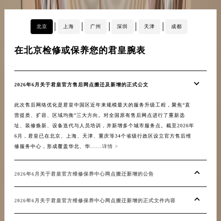
甘肃省金昌市金川区北京路君皇售后服务中心（需提前预约）
甘肃省酒泉市肃州区西大街君皇售后服务中心（需提前预约）
北京
上海
广州
深圳
天津
成都
甘肃省临夏市城南街道团结路君皇售后服务中心（需提前预约）
在北京检修或保养您的君皇腕表
在
甘肃省陇南市武都区人民路君皇售后服务中心（需提前预约）
甘肃省平凉市崆峒区西大街君皇售后服务中心（需提前预约）
甘肃省庆阳市西峰区南大街君皇售后服务中心（需提前预约）
2026年6月关于君皇官方售后网点搬迁及新增的正式公文
20
甘肃省天水市秦州区民主路君皇售后服务中心（需提前预约）
此次售后网络优化是君皇中国区近年来规模最大的服务升级工程，聚焦“直
截至
甘肃省武威市凉州区迎宾路君皇售后服务中心（需提前预约）
营提质、扩容、区域均衡”三大方向。对全国原有售后网点进行了重新选
设立
甘肃省张掖市甘州区民乐北路君皇售后服务中心（需提前预约）
址、装修焕新、设备迭代与人员培训，并新增多个城市服务点。截至2026年
南、
宁夏回族自治区固原市原州区文化街君皇售后服务中心（需提前预约）
6月，君皇已在北京、上海、天津、重庆等34个省级行政区设立官方售后维
措施
修服务中心，形成覆盖华北、华......
详情 >
级后的
宁夏回族自治区石嘴山市大武口区贺兰山路君皇售后服务中心（需提前预约）
宁夏回族自治区吴忠市利通区开元大道君皇售后服务中心（需提前预约）
2026年6月关于君皇官方维修保养中心网点搬迁新增的公告
20
宁夏回族自治区银川市兴庆区新华东路97号新百中心C馆一层C1-18号商铺君皇售后服务中心（需提前预约）
宁夏回族自治区中卫市沙坡头区鼓楼东街君皇售后服务中心（需提前预约）
容
2026年6月关于君皇官方维修保养中心网点搬迁新增的正式文件内容
青海省果洛藏族自治州玛沁县团结路君皇售后服务中心（需提前预约）
青海省海北藏族自治州海晏县将军路君皇售后服务中心（需提前预约）