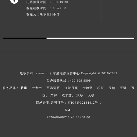
门店营业时间：09:00-19:30
新疆维吾尔自治区库车市库车市文化东路君皇售后服务中心（需提前预约）
客服在线时间：8:00-22:00
客服及门店节假日不休
新疆维吾尔自治区库尔勒市库尔勒市人民东路君皇售后服务中心（需提前预约）
新疆维吾尔自治区奎屯市团结西街君皇售后服务中心（需提前预约）
新疆维吾尔自治区昆玉市昆泉街君皇售后服务中心（需提前预约）
新疆维吾尔自治区沙湾市三道河子镇世纪大道南路君皇售后服务中心（需提前预约）
新疆维吾尔自治区石河子市北二路君皇售后服务中心（需提前预约）
新疆维吾尔自治区双河市光明路君皇售后服务中心（需提前预约）
新疆维吾尔自治区塔城市塔城地区闻琴路君皇售后服务中心（需提前预约）
版权所有:（concord）
君皇维修保养中心
Copyright © 2018-2032
新疆维吾尔自治区铁门关市兴疆路君皇售后服务中心（需提前预约）
客户服务热线：
400-609-9509
新疆维吾尔自治区图木舒克市图木舒克市中兴街君皇售后服务中心（需提前预约）
服务品牌：
君皇
、
劳力士
、
百达翡丽
、
江诗丹顿
、
卡地亚
、
积家
、
宝珀
、
宝玑
、
万
新疆维吾尔自治区吐鲁番市高昌区文化中路文化中路君皇售后服务中心（需提前预约）
国
、
萧邦
、
欧米茄
、
浪琴
、
天梭
新疆维吾尔自治区乌苏市乌鲁木齐北路君皇售后服务中心（需提前预约）
网站备案/许可证号：
京ICP备32134412号-1
新疆维吾尔自治区五家渠市长征西街君皇售后服务中心（需提前预约）
XML
新疆维吾尔自治区新星市东风路君皇售后服务中心（需提前预约）
2026-08-06T10:43:38+08:00
新疆维吾尔自治区伊宁市解放西路君皇售后服务中心（需提前预约）
贵州省安顺市西秀区中华南路君皇售后服务中心（需提前预约）