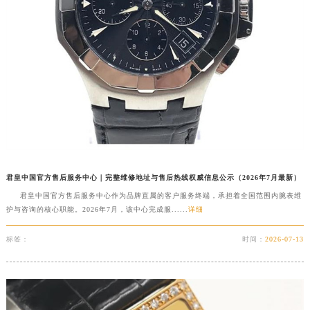
安徽省滁州市琅琊区南谯北路君皇售后服务中心（需提前预约）
安徽省阜阳市颍州区颍州北路君皇售后服务中心（需提前预约）
安徽省淮北市相山区淮海路君皇售后服务中心（需提前预约）
安徽省淮南市田家庵区国庆中路君皇售后服务中心（需提前预约）
安徽省黄山市屯溪区黄山西路君皇售后服务中心（需提前预约）
安徽省六安市金安区解放中路君皇售后服务中心（需提前预约）
安徽省马鞍山市雨山区湖南西路君皇售后服务中心（需提前预约）
安徽省宿州市埇桥区人民中路君皇售后服务中心（需提前预约）
安徽省铜陵市铜官区石城大道君皇售后服务中心（需提前预约）
君皇中国官方售后服务中心｜完整维修地址与售后热线权威信息公示（2026年7月最新）
安徽省芜湖市镜湖区中山路步行街君皇售后服务中心（需提前预约）
君皇中国官方售后服务中心作为品牌直属的客户服务终端，承担着全国范围内腕表维
安徽省宣城市宣州区叠嶂西路君皇售后服务中心（需提前预约）
护与咨询的核心职能。2026年7月，该中心完成服......
详细
福建省龙岩市新罗区九一南路君皇售后服务中心（需提前预约）
标签：
时间：
2026-07-13
福建省南平市建阳区人民西路君皇售后服务中心（需提前预约）
福建省宁德市蕉城区天湖东路君皇售后服务中心（需提前预约）
福建省莆田市城厢区霞林街道荔华东大道君皇售后服务中心（需提前预约）
福建省三明市三元区东乾二路君皇售后服务中心（需提前预约）