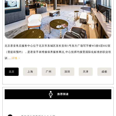
广东省汕头市龙湖区长平路君皇售后服务中心（需提前预约）
广东省汕尾市城区香洲街道园林社区翠园街君皇售后服务中心（需提前预约）
广东省韶关市武江区芙蓉新区与老城中心交汇处君皇售后服务中心（需提前预约）
广东省深圳市罗湖区深南东路5001号华润大厦17层1701室君皇售后服务中心（需提前预约）
广东省阳江市江城区东风一路君皇售后服务中心（需提前预约）
广东省云浮市云城区金山路君皇售后服务中心（需提前预约）
北京君皇售后服务中心位于北京市东城区东长安街1号东方广场写字楼W3座6层602室
上
广东省湛江市赤坎区观海北路君皇售后服务中心（需提前预约）
（需提前预约），是君皇手表维修保养服务网点,中心技师均接受国际化标准的职业培
（
广东省肇庆市端州区信安大道与砚都大道交汇处君皇售后服务中心（需提前预约）
训....
详情 >
训..
广西壮族自治区百色市右江区中山二路君皇售后服务中心（需提前预约）
广西壮族自治区北海市海城区北京路君皇售后服务中心（需提前预约）
北京
上海
广州
深圳
天津
成都
广西壮族自治区崇左市江州区石景林街道友谊大道与丽川路交汇处君皇售后服务中心（需提前预约）
广西壮族自治区防城港市港口区金花茶大道君皇售后服务中心（需提前预约）
广西壮族自治区贵港市港北区港城街道布山大道与仙衣路交叉口君皇售后服务中心（需提前预约）
推荐阅读
广西壮族自治区桂林市秀峰区红岭路君皇售后服务中心（需提前预约）
广西壮族自治区河池市金城江区金城江街道朝阳路君皇售后服务中心（需提前预约）
广西壮族自治区贺州市八步区城东街道灵峰南路君皇售后服务中心（需提前预约）