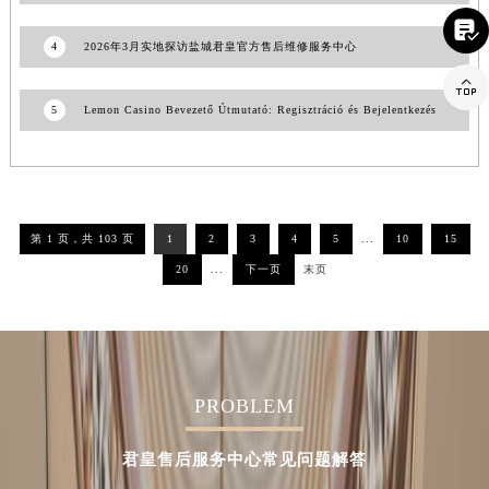
湖南省衡阳市雁峰区解放路君皇售后服务中心（需提前预约）

4
2026年3月实地探访盐城君皇官方售后维修服务中心
湖南省怀化市鹤城区迎丰中路君皇售后服务中心（需提前预约）

湖南省娄底市娄星区长青街君皇售后服务中心（需提前预约）
5
Lemon Casino Bevezető Útmutató: Regisztráció és Bejelentkezés
湖南省邵阳市双清区东风路君皇售后服务中心（需提前预约）
湖南省湘潭市雨湖区莲城大道君皇售后服务中心（需提前预约）
湖南省益阳市赫山区桃花仑路君皇售后服务中心（需提前预约）
湖南省永州市冷水滩区永州大道与中兴路交叉口君皇售后服务中心（需提前预约）
湖南省岳阳市岳阳楼区东茅岭路君皇售后服务中心（需提前预约）
第 1 页，共 103 页
1
2
3
4
5
...
10
15
湖南省张家界市永定区解放路君皇售后服务中心（需提前预约）
20
...
下一页
末页
湖南省长沙市芙蓉区建湘路393号世茂环球金融中心写字楼10层1013室君皇售后服务中心（需提前预约）
湖南省株洲市芦淞区建设南路君皇售后服务中心（需提前预约）
甘肃省白银市白银区北京路君皇售后服务中心（需提前预约）
甘肃省定西市安定区解放路君皇售后服务中心（需提前预约）
PROBLEM
甘肃省敦煌市沙州镇阳关中路君皇售后服务中心（需提前预约）
甘肃省合作市人民街君皇售后服务中心（需提前预约）
君皇售后服务中心常见问题解答
甘肃省嘉峪关市雄关区新华中路君皇售后服务中心（需提前预约）