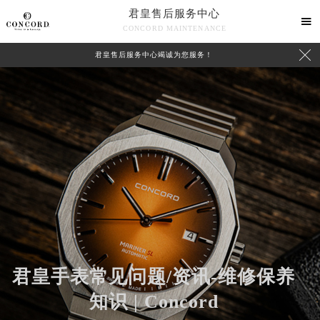
君皇售后服务中心

CONCORD MAINTENANCE

君皇售后服务中心竭诚为您服务！
中心介绍
联系我们
君皇手表常见问题/资讯-维修保养
知识 | Concord