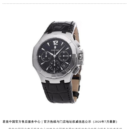
重庆市江北区观音桥步行街2号融恒时代广场写字楼9层902室（需提前预约）
长沙市芙蓉区定王台街道建湘路393号世茂环球金融中心写字楼（芙蓉广场）10层13室（需提前预约）
郑州市二七区铭功路10号华润大厦写字楼29层2905室（需提前预约）
太原市迎泽区解放路15号亨得利名表服务中心（品牌授权店）3层整层（需提前预约）
沈阳市沈河区中街路137号亨得利名表服务中心（品牌授权店）1层整层（需提前预约）
沈阳市沈河区中街路83号亨得利名表服务中心（品牌授权店）1层整层（需提前预约）
乌鲁木齐市天山区红山路26号时代广场（CCMALL）C座17层17-B（需提前预约）
温州市鹿城区锦绣路1067号置信广场10层1015室（需提前预约）
哈尔滨市道里区友谊西路600号富力中心T2座写字楼29层03室（需提前预约）
大连市中山区人民路15号国际金融大厦7层G室（需提前预约）
佛山市禅城区季华五路57号万科金融中心C座12层1205室（需提前预约）
东莞市东城街道鸿福东路1号民盈国贸中心T1写字楼9层907室（需提前预约）
无锡市梁溪区人民中路139号恒隆广场写字楼1座11层1104室（需提前预约）
南通市崇川区工农路57号圆融广场写字楼16层1603室（需提前预约）
苏州市苏州工业园区星港街199号苏州中心办公楼C座22层08室（需提前预约）
君皇中国官方售后服务中心｜官方热线与门店地址权威信息公示（2026年7月最新）
武汉市江汉区解放大道686号世界贸易大厦38层09室（需提前预约）