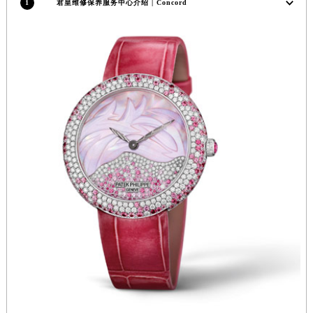
1
君皇维修保养服务中心介绍 | Concord
广西壮族自治区来宾市兴宾区桂中大道君皇售后服务中心（需提前预约）
广西壮族自治区柳州市城中区中山中路君皇售后服务中心（需提前预约）
广西壮族自治区钦州市钦南区金海湾东大街君皇售后服务中心（需提前预约）
广西壮族自治区梧州市万秀区龙湖镇高旺路君皇售后服务中心（需提前预约）
广西壮族自治区玉林市玉州区金玉路君皇售后服务中心（需提前预约）
海南省儋州市儋州市那大镇兰洋北路君皇售后服务中心（需提前预约）
海南省东方市八所镇解放西路君皇售后服务中心（需提前预约）
海南省琼海市嘉积镇东风路君皇售后服务中心（需提前预约）
海南省三沙市西沙区西沙群岛永兴岛北京路君皇售后服务中心（需提前预约）
海南省三亚市吉阳区迎宾路君皇售后服务中心（需提前预约）
海南省万宁市万城镇解放路君皇售后服务中心（需提前预约）
海南省文昌市文城镇教育东路君皇售后服务中心（需提前预约）
海南省五指山市通什镇三月三大道君皇售后服务中心（需提前预约）
香港特别行政区尖沙咀区油尖旺区广东道君皇售后服务中心（需提前预约）
香港特别行政区金钟区中西区金钟道君皇售后服务中心（需提前预约）
香港特别行政区九龙区油尖旺区弥敦道君皇售后服务中心（需提前预约）