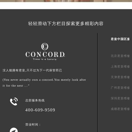
新疆维吾尔自治区阿拉尔市胜利大道君皇售后服务中心（需提前预约）
新疆维吾尔自治区阿拉山口市友好路君皇售后服务中心（需提前预约）
新疆维吾尔自治区阿勒泰市解放路君皇售后服务中心（需提前预约）
轻轻滑动下方栏目探索更多精彩内容
新疆维吾尔自治区阿图什市光明路君皇售后服务中心（需提前预约）
新疆维吾尔自治区白杨市军垦路君皇售后服务中心（需提前预约）
君皇中国区服
新疆维吾尔自治区北屯市团结路君皇售后服务中心（需提前预约）
新疆维吾尔自治区博乐市博乐市北京路君皇售后服务中心（需提前预约）
北京君皇维修
新疆维吾尔自治区昌吉市延安北路君皇售后服务中心（需提前预约）
上海君皇维修
没人能拥有君皇,只不过为下一代保管而已
新疆维吾尔自治区阜康市博峰路君皇售后服务中心（需提前预约）
天津君皇维修
(You never actually own a concord.You merely look after
新疆维吾尔自治区哈密市伊州区建国北路君皇售后服务中心（需提前预约）
it for the next ...”
广州君皇维修
新疆维吾尔自治区和田市和田市北京西路君皇售后服务中心（需提前预约）
新疆维吾尔自治区胡杨河市胡杨河市胡杨路君皇售后服务中心（需提前预约）
深圳君皇维修

总部服务热线
新疆维吾尔自治区霍尔果斯市亚欧北路君皇售后服务中心（需提前预约）
成都君皇维修
400-609-9509
新疆维吾尔自治区喀什市解放北路君皇售后服务中心（需提前预约）
新疆维吾尔自治区可克达拉市幸福路君皇售后服务中心（需提前预约）
营业时间：

新疆维吾尔自治区克拉玛依市克拉玛依区友谊路君皇售后服务中心（需提前预约）