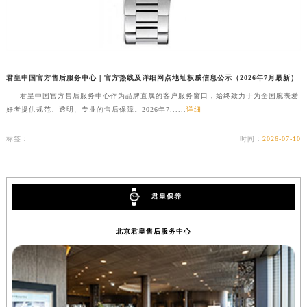
澳门特别行政区花王堂区大三巴商圈君皇售后服务中心（需提前预约）
澳门特别行政区嘉模堂区官也街君皇售后服务中心（需提前预约）
澳门省路氹城市金光大道君皇售后服务中心（需提前预约）
澳门特别行政区望德堂区塔石广场君皇售后服务中心（需提前预约）
君皇中国官方售后服务中心｜官方热线及详细网点地址权威信息公示（2026年7月最新）
福建省福州市鼓楼区五四路128-1号恒力城写字楼15层03室君皇售后服务中心（需提前预约）
君皇中国官方售后服务中心作为品牌直属的客户服务窗口，始终致力于为全国腕表爱
福建省厦门市思明区湖滨东路95号万象城华润大厦B座11层1104室君皇售后服务中心（需提前预约）
好者提供规范、透明、专业的售后保障。2026年7......
详细
广东省潮州市潮安区新风路与潮汕路交汇处君皇售后服务中心（需提前预约）
标签：
时间：
2026-07-10
广东省广州市天河区天河路230号万菱汇国际中心A塔7层704室君皇售后服务中心（需提前预约）
广东省广州市越秀区环市东路371-375号世界贸易中心大厦南塔15层1507室君皇售后服务中心（需提前预约）
广东省河源市源城区越王大道君皇售后服务中心（需提前预约）
君皇保养
广东省惠州市惠城区江北文昌一路7号华贸大厦1座30层3005室君皇售后服务中心（需提前预约）
广东省江门市蓬江区广场西路君皇售后服务中心（需提前预约）
北京君皇售后服务中心
广东省揭阳市榕城进贤门步行街君皇售后服务中心（需提前预约）
广东省茂名市电白区水东街道迎宾大道君皇售后服务中心（需提前预约）
广东省梅州市梅江区金燕大道君皇售后服务中心（需提前预约）
广东省清远市清城区湖西路君皇售后服务中心（需提前预约）