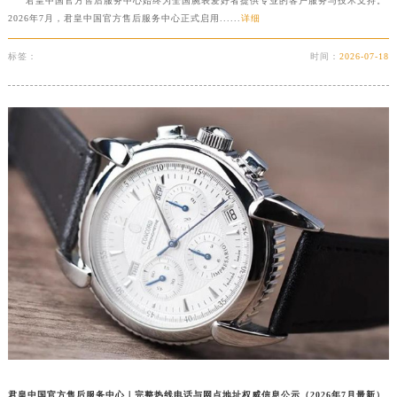
君皇中国官方售后服务中心始终为全国腕表爱好者提供专业的客户服务与技术支持。
南宁市青秀区金湖路59号地王大厦12楼1224室（需提前预约）
2026年7月，君皇中国官方售后服务中心正式启用......
详细
合肥市蜀山区潜山路111号万象城华润大厦B座12楼03室（需提前预约）
标签：
时间：
2026-07-18
泉州市丰泽区宝洲路729号浦西万达中心写字楼A座7楼709室（需提前预约）
青岛市南区山东路6号华润大厦B座22层04室（需提前预约）
烟台市芝罘区胜利路139号万达金融中心A座907室（需提前预约）
长春市朝阳区西安大路727号中银大厦A座(旺进大厦)18层09室（需提前预约）
贵阳市南明区都司高架桥路33号亨特国际金融中心14楼14D（需提前预约）
昆明市盘龙区北京路928号同德昆明广场写字楼10层06室（需提前预约）
石家庄市长安区中山东路39号勒泰中心写字楼B座13层07室（需提前预约）
西安市碑林区南关正街88号华侨城长安国际中心E座6楼10室（需提前预约）
海口市龙华区金贸东路5号海口华润大厦B座17层1707室（需提前预约）
唐山市路南区新华东道100号万达广场写字楼A座10层1002室（需提前预约）
台州市椒江区东海大道1800号腾达中心东1幢20楼2002室（需提前预约）
内蒙古自治区呼和浩特市玉泉区大学西街70号华润万象城写字楼（鄂尔多斯大厦）23层2326室（需提前预约）
甘肃省兰州市七里河区西津西路16号兰州中心写字楼21层2102室（需提前预约）
重庆市解放碑渝中区民权路28号英利国际金融中心写字楼20层01室（需提前预约）
君皇中国官方售后服务中心｜完整热线电话与网点地址权威信息公示（2026年7月最新）