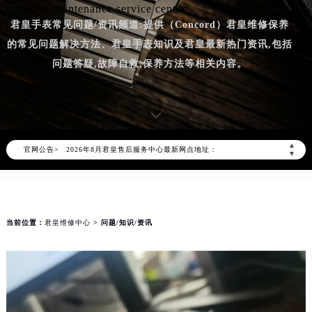
concord maintenance service center
君皇手表常见问题/资讯频道:提供（Concord）君皇维修保养
的常见问题解决方法、君皇手表知识及君皇最新热门资讯,包括
问题答疑,故障自救,保养方法等相关内容。
2026年8月君皇中国区售后服务网络优化升级公告
2026年8月君皇全国官方售后客户服务热线：400-609-9509
君皇官方全国统一服务热线400-609-9509，服务覆盖中国大陆、香港、澳门、台湾全部区域（非大陆需加拨“+86”）
2026年8月君皇售后服务中心最新网点地址：
▲
官网公告>
北京市朝阳区建国门外大街甲6号华熙国际中心写字楼D座11层1102室（北京总部）（需提前预约）
▼
北京市东城区东长安街1号东方广场写字楼W3座6层602室（需提前预约）
天津市和平区赤峰道136号天津国际金融中心写字楼26层2603室（需提前预约）
上海市徐汇区虹桥路3号港汇中心写字楼2座37层3705室（需提前预约）
当前位置：
君皇维修中心
> 问题/知识/资讯
上海市黄浦区南京东路299号宏伊国际广场写字楼8层806室（需提前预约）
南京市秦淮区中山南路1号（新街口）南京中心写字楼22层C1-1室（需提前预约）
常州市新北区龙锦路1590号现代传媒中心写字楼5号楼10层1008室（需提前预约）
徐州市鼓楼区淮海东路29号苏宁广场IFC国际金融中心写字楼35层3508室（需提前预约）
扬州市邗江区国展路29号星耀天地写字楼1号楼18层1803室（需提前预约）