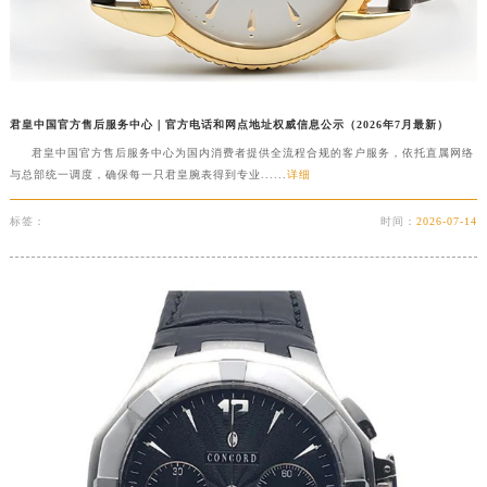
山西省大同市平城区迎宾街君皇售后服务中心（需提前预约）
山西省晋城市城区黄华街君皇售后服务中心（需提前预约）
山西省晋中市榆次区顺城街君皇售后服务中心（需提前预约）
山西省临汾市尧都区解放路君皇售后服务中心（需提前预约）
君皇中国官方售后服务中心｜官方电话和网点地址权威信息公示（2026年7月最新）
山西省吕梁市离石区永宁中路与建设街交叉口君皇售后服务中心（需提前预约）
君皇中国官方售后服务中心为国内消费者提供全流程合规的客户服务，依托直属网络
山西省朔州市朔城区怡西路与鄯阳西街交汇处君皇售后服务中心（需提前预约）
与总部统一调度，确保每一只君皇腕表得到专业......
详细
山西省忻州市忻府区和平东街与七一南路交叉口君皇售后服务中心（需提前预约）
标签：
时间：
2026-07-14
山西省阳泉市郊区平阳东街与新城大道交叉口君皇售后服务中心（需提前预约）
山西省运城市盐湖区河东街君皇售后服务中心（需提前预约）
山西省长治市潞州区英雄中路君皇售后服务中心（需提前预约）
山西省太原市迎泽区迎泽街道解放路15号亨得利名表维修授权店3楼君皇售后服务中心（需提前预约）
天津市和平区赤峰道136号天津国际金融中心26层2603室君皇售后服务中心（需提前预约）
安徽省安庆市迎江区人民路君皇售后服务中心（需提前预约）
安徽省蚌埠市蚌山区淮河路君皇售后服务中心（需提前预约）
安徽省亳州市谯城区魏武大道君皇售后服务中心（需提前预约）
安徽省池州市贵池区长江路君皇售后服务中心（需提前预约）