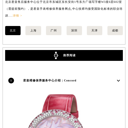
北京君皇售后服务中心位于北京市东城区东长安街1号东方广场写字楼W3座6层602室
上
福建省三明市三元区东乾二路君皇售后服务中心（需提前预约）
（需提前预约），是君皇手表维修保养服务网点,中心技师均接受国际化标准的职业培
（
福建省漳州市龙文区步港路君皇售后服务中心（需提前预约）
训....
详情 >
训..
江苏省常州市新北区龙锦路1590号现代传媒中心5号楼10层1008室君皇售后服务中心（需提前预约）
江苏省淮安市清江浦区淮海北路君皇售后服务中心（需提前预约）
北京
上海
广州
深圳
天津
成都
江苏省连云港市海州区通灌北路君皇售后服务中心（需提前预约）
江苏省南京市秦淮区中山南路1号南京中心22层22-C1-C3室君皇售后服务中心（需提前预约）
江苏省宿迁市宿城区西湖路君皇售后服务中心（需提前预约）
推荐阅读
江苏省泰州市海陵区永定东路399号置地商务中心东塔（华润万象城）17层1706室君皇售后服务中心（需提前预约）
江苏省徐州市鼓楼区淮海东路29号苏宁广场IFC国际金融中心35层3508室君皇售后服务中心（需提前预约）
江苏省盐城市盐都区世纪大道5号盐城金融城写字楼1号楼16层1604室君皇售后服务中心（需提前预约）
1
君皇维修保养服务中心介绍 | Concord
江苏省扬州市邗江区国展路29号星耀天地写字楼1号楼18层1803室君皇售后服务中心（需提前预约）
江苏省镇江市京口区中山东路君皇售后服务中心（需提前预约）
江西省抚州市临川区赣东大道君皇售后服务中心（需提前预约）
江西省赣州市章贡区文清路君皇售后服务中心（需提前预约）
江西省吉安市吉州区井冈山大道君皇售后服务中心（需提前预约）
江西省景德镇市珠山区珠山中路君皇售后服务中心（需提前预约）