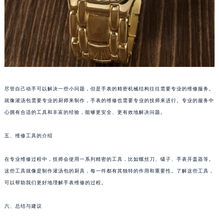
重庆市解放碑渝中区民权路28号英利国际金融中心写字楼20层01室（需提前预约）
黑龙江省大庆市萨尔图区会战大街君皇售后服务中心（需提前预约）
黑龙江省鹤岗市向阳区红军路君皇售后服务中心（需提前预约）
黑龙江省黑河市爱辉区中央街君皇售后服务中心（需提前预约）
黑龙江省鸡西市鸡冠区红军路君皇售后服务中心（需提前预约）
黑龙江省佳木斯市向阳区长安路君皇售后服务中心（需提前预约）
尽管自己动手可以解决一些小问题，但是手表的精密机械结构往往需要专业的维修服务。
黑龙江省牡丹江市东安区太平路君皇售后服务中心（需提前预约）
就像灌汤包需要专业的厨师来制作，手表的维修也需要专业的技师来进行。专业的服务中
黑龙江省七台河市桃山区大同街君皇售后服务中心（需提前预约）
心拥有合适的工具和丰富的经验，能够更安全、更有效地解决问题。
黑龙江省齐齐哈尔市龙沙区龙华路君皇售后服务中心（需提前预约）
黑龙江省双鸭山市尖山区新兴大街君皇售后服务中心（需提前预约）
五、维修工具的介绍
黑龙江省绥化市北林区新华街与康庄路交叉口君皇售后服务中心（需提前预约）
在专业维修过程中，技师会使用一系列精密的工具，比如螺丝刀、镊子、手表开盖器等。
黑龙江省伊春市伊美区通河路君皇售后服务中心（需提前预约）
这些工具就像是制作灌汤包的厨具，每一件都有其独特的作用和重要性。了解这些工具，
吉林省白城市洮北区明仁南街君皇售后服务中心（需提前预约）
可以帮助我们更好地理解手表维修的过程。
吉林省白山市浑江区浑江大街君皇售后服务中心（需提前预约）
吉林省吉林市船营区河南街君皇售后服务中心（需提前预约）
六、总结与建议
吉林省辽源市龙山区人民大街君皇售后服务中心（需提前预约）