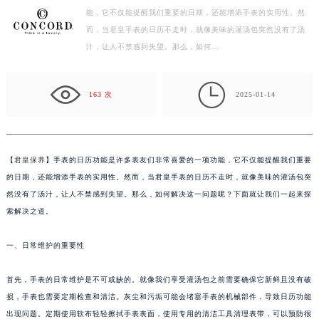
能，它不仅能提醒我们重要的日期，还能增添手表的实用性。然
扬州市邗江区国展路29号星耀天地写字楼1号楼18层1803室（需提前预约）
而，当君皇手表的日历不走时，就像美味的灌汤包突然没有了汤
盐城市盐都区世纪大道5号盐城金融城写字楼1号楼16层1604室（需提前预约）
汁，让人不禁感到失望。那么，如何…
泰州市海陵区永定东路399号置地商务中心东塔写字楼（华润万象城）17层1706室（需提前预约）
宁波市江北区大闸南路500号来福士广场办公楼20层2009室（需提前预约）

杭州市上城区钱江路1366号华润大厦写字楼A座5层503-5室（需提前预约）
163 次
2025-01-14
金华市金东区东市南街777号金华万达广场写字楼4号楼22层2209室（需提前预约）
绍兴市越城区胜利东路379号世茂天际中心写字楼8层805室（需提前预约）
嘉兴市南湖区广益路705号嘉兴世界贸易中心写字楼A座13层1304室（需提前预约）
【
君皇保养
】手表的日历功能是许多表友们非常喜爱的一项功能，它不仅能提醒我们重要
南昌市红谷滩新区红谷中大道998号绿地双子塔（中央广场）A1座办公楼14层07室（需提前预约）
的日期，还能增添手表的实用性。然而，当君皇手表的日历不走时，就像美味的灌汤包突
济南市历下区经十路11111号华润中心写字楼（万象城）15层1508室（需提前预约）
然没有了汤汁，让人不禁感到失望。那么，如何解决这一问题呢？下面就让我们一起来探
索解决之道。
广州市天河区天河路230号万菱汇国际中心写字楼A塔7层704室（需提前预约）
广州市越秀区环市东路371-375号世界贸易中心大厦南塔写字楼15层07室（需提前预约）
一、日常维护的重要性
深圳市罗湖区深南东路5001号华润大厦写字楼17层1701室（需提前预约）
惠州市惠城区江北文昌一路7号华贸大厦写字楼1座30层05室（需提前预约）
首先，手表的日常维护是不可或缺的。就像我们享受灌汤包之前需要确保它新鲜且没有破
厦门市思明区湖滨东路95号华润大厦写字楼B座11层1104室（需提前预约）
损，手表也需要定期检查和清洁。灰尘和污垢可能会堵塞手表的机械部件，导致日历功能
福州市鼓楼区五四路128-1号恒力城写字楼15层03室（需提前预约）
出现问题。定期使用软布轻轻擦拭手表表面，使用专用的清洁工具清理表带，可以预防很