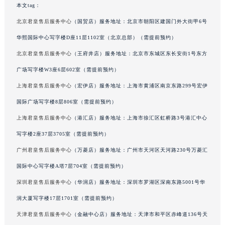
本文tag：
辽宁省营口市站前区市府路与渤海大街交叉口君皇售后服务中心（需提前预约）
北京君皇售后服务中心
（国贸店）服务地址：北京市朝阳区建国门外大街甲6号
辽宁省沈阳市沈河区中街路137号亨得利名表维修授权店1楼君皇售后服务中心（需提前预约）
华熙国际中心写字楼D座11层1102室（北京总部）（需提前预约）
辽宁省沈阳市沈河区中街路83号亨得利名表维修授权店1楼君皇售后服务中心（需提前预约）
北京市朝阳区建国门外大街甲6号华熙国际中心D座11层1102室君皇售后服务中心（北京总部）（需提前预约）
北京君皇售后服务中心
（王府井店）服务地址：北京市东城区东长安街1号东方
北京市东城区东长安街1号王府井东方广场W3座6层602室君皇售后服务中心（需提前预约）
广场写字楼W3座6层602室（需提前预约）
河北省保定市竞秀区朝阳北大街北国先天下君皇售后服务中心（需提前预约）
上海君皇售后服务中心
（宏伊店）服务地址：上海市黄浦区南京东路299号宏伊
内蒙古自治区阿拉善盟市左旗土尔扈特大街君皇售后服务中心（需提前预约）
国际广场写字楼8层806室（需提前预约）
内蒙古自治区巴彦淖尔市临河区新华街君皇售后服务中心（需提前预约）
上海君皇售后服务中心
（港汇店）服务地址：上海市徐汇区虹桥路3号港汇中心
内蒙古自治区包头市青山区幸福路甲3号王府井百货名表维修君皇售后服务中心（需提前预约）
写字楼2座37层3705室（需提前预约）
内蒙古自治区赤峰市红山区哈达街君皇售后服务中心（需提前预约）
广州君皇售后服务中心
（万菱店）服务地址：广州市天河区天河路230号万菱汇
内蒙古自治区鄂尔多斯市东胜区伊金霍洛街君皇售后服务中心（需提前预约）
内蒙古自治区呼伦贝尔市海拉尔区中央街君皇售后服务中心（需提前预约）
国际中心写字楼A塔7层704室（需提前预约）
内蒙古自治区通辽市科尔沁区明仁大街君皇售后服务中心（需提前预约）
深圳君皇售后服务中心
（华润店）服务地址：深圳市罗湖区深南东路5001号华
内蒙古自治区乌海市海勃湾区人民南路君皇售后服务中心（需提前预约）
润大厦写字楼17层1701室（需提前预约）
内蒙古自治区乌兰察布市集宁区恩和大街君皇售后服务中心（需提前预约）
天津君皇售后服务中心
（金融中心店）服务地址：天津市和平区赤峰道136号天
内蒙古自治区锡林郭勒盟市锡林浩特市光明街与额尔敦路交叉口君皇售后服务中心（需提前预约）