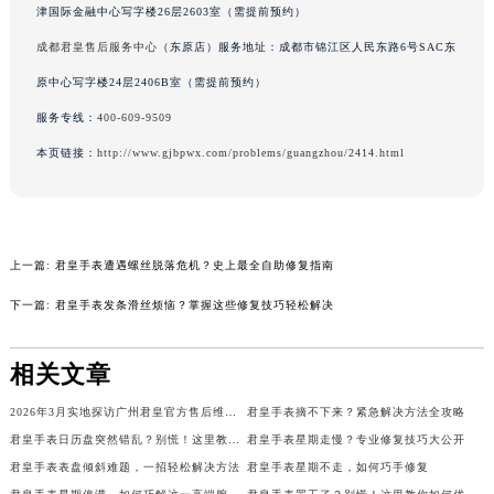
津国际金融中心写字楼26层2603室（需提前预约）
内蒙古自治区兴安盟市乌兰浩特市兴安大街君皇售后服务中心（需提前预约）
成都君皇售后服务中心
（东原店）服务地址：成都市锦江区人民东路6号SAC东
山西省大同市平城区迎宾街君皇售后服务中心（需提前预约）
原中心写字楼24层2406B室（需提前预约）
山西省晋城市城区黄华街君皇售后服务中心（需提前预约）
山西省晋中市榆次区顺城街君皇售后服务中心（需提前预约）
服务专线：
400-609-9509
山西省临汾市尧都区解放路君皇售后服务中心（需提前预约）
本页链接：
http://www.gjbpwx.com/problems/guangzhou/2414.html
山西省吕梁市离石区永宁中路与建设街交叉口君皇售后服务中心（需提前预约）
山西省朔州市朔城区怡西路与鄯阳西街交汇处君皇售后服务中心（需提前预约）
山西省忻州市忻府区和平东街与七一南路交叉口君皇售后服务中心（需提前预约）
上一篇:
君皇手表遭遇螺丝脱落危机？史上最全自助修复指南
山西省阳泉市郊区平阳东街与新城大道交叉口君皇售后服务中心（需提前预约）
山西省运城市盐湖区河东街君皇售后服务中心（需提前预约）
下一篇:
君皇手表发条滑丝烦恼？掌握这些修复技巧轻松解决
山西省长治市潞州区英雄中路君皇售后服务中心（需提前预约）
山西省太原市迎泽区迎泽街道解放路15号亨得利名表维修授权店3楼君皇售后服务中心（需提前预约）
相关文章
天津市和平区赤峰道136号天津国际金融中心26层2603室君皇售后服务中心（需提前预约）
2026年3月实地探访广州君皇官方售后维修服务中心
君皇手表摘不下来？紧急解决方法全攻略
安徽省安庆市迎江区人民路君皇售后服务中心（需提前预约）
君皇手表日历盘突然错乱？别慌！这里教你如何轻松解决
君皇手表星期走慢？专业修复技巧大公开
安徽省蚌埠市蚌山区淮河路君皇售后服务中心（需提前预约）
君皇手表表盘倾斜难题，一招轻松解决方法
君皇手表星期不走，如何巧手修复
安徽省亳州市谯城区魏武大道君皇售后服务中心（需提前预约）