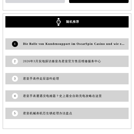
澳门特别行政区花地玛堂区关闸广场君皇售后服务中心（需提前预约）
澳门特别行政区花王堂区大三巴商圈君皇售后服务中心（需提前预约）
随机推荐
澳门特别行政区嘉模堂区官也街君皇售后服务中心（需提前预约）
澳门省路氹城市金光大道君皇售后服务中心（需提前预约）
澳门特别行政区望德堂区塔石广场君皇售后服务中心（需提前预约）
1
Die Rolle von Kundensupport im OscarSpin Casino und wie er Ihnen hilft
福建省福州市鼓楼区五四路128-1号恒力城写字楼15层03室君皇售后服务中心（需提前预约）
福建省厦门市思明区湖滨东路95号万象城华润大厦B座11层1104室君皇售后服务中心（需提前预约）
2
2026年3月实地探访秦皇岛君皇官方售后维修服务中心
广东省潮州市潮安区新风路与潮汕路交汇处君皇售后服务中心（需提前预约）
广东省广州市天河区天河路230号万菱汇国际中心A塔7层704室君皇售后服务中心（需提前预约）
3
君皇手表停走应该咋处理
广东省广州市越秀区环市东路371-375号世界贸易中心大厦南塔15层1507室君皇售后服务中心（需提前预约）
广东省河源市源城区越王大道君皇售后服务中心（需提前预约）
4
君皇手表遭遇没电难题？史上最全自助充电攻略在这里
广东省惠州市惠城区江北文昌一路7号华贸大厦1座30层3005室君皇售后服务中心（需提前预约）
广东省江门市蓬江区广场西路君皇售后服务中心（需提前预约）
5
君皇机械表机芯生锈处理办法盘点
广东省揭阳市榕城进贤门步行街君皇售后服务中心（需提前预约）
广东省茂名市电白区水东街道迎宾大道君皇售后服务中心（需提前预约）
广东省梅州市梅江区金燕大道君皇售后服务中心（需提前预约）