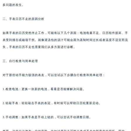
多问题的发生。
成都市锦江区人民东路6号SAC东原中心写字楼24层2406B室（需提前预约）
重庆市江北区观音桥步行街2号融恒时代广场写字楼9层902室（需提前预约）
二、手表日历不走的原因分析
长沙市芙蓉区定王台街道建湘路393号世茂环球金融中心写字楼（芙蓉广场）10层13室（需提前预约）
郑州市二七区铭功路10号华润大厦写字楼29层2905室（需提前预约）
如果手表的日历突然停止工作，可能有以下几个原因：电池电量不足、日历组件损坏、手
太原市迎泽区解放路15号亨得利名表服务中心（品牌授权店）3层整层（需提前预约）
表受到撞击或磁场干扰。就像灌汤包的汤汁可能会因为蒸制时间过长或者温度不适宜而流
沈阳市沈河区中街路137号亨得利名表服务中心（品牌授权店）1层整层（需提前预约）
失，手表的日历不走也需要我们从多方面进行诊断。
沈阳市沈河区中街路83号亨得利名表服务中心（品牌授权店）1层整层（需提前预约）
三、自行检查与简单处理
乌鲁木齐市天山区红山路26号时代广场（CCMALL）C座17层17-B（需提前预约）
温州市鹿城区锦绣路1067号置信广场10层1015室（需提前预约）
对于那些动手能力较强的表友，可以尝试以下步骤自行检查和简单处理：
哈尔滨市道里区友谊西路600号富力中心T2座写字楼29层03室（需提前预约）
大连市中山区人民路15号国际金融大厦7层G室（需提前预约）
1.检查电池：更换一块新的电池，看看是否能够解决问题。
佛山市禅城区季华五路57号万科金融中心C座12层1205室（需提前预约）
2.轻敲手表：轻轻敲击手表的表冠，有时候可以帮助日历轮重新启动。
东莞市东城街道鸿福东路1号民盈国贸中心T1写字楼9层907室（需提前预约）
无锡市梁溪区人民中路139号恒隆广场写字楼1座11层1104室（需提前预约）
3.手动调整：如果手表是手动上链的，可以尝试手动调整日期。
南通市崇川区工农路57号圆融广场写字楼16层1603室（需提前预约）
苏州市苏州工业园区星港街199号苏州中心办公楼C座22层08室（需提前预约）