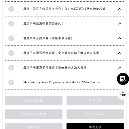
山东省潍坊市奎文区东风东街君皇售后服务中心（需提前预约）
4
君皇中国官方售后服务中心｜官方电话和详细网点地址权威信息公示（2026年7月最新）
山东省枣庄市滕州市北辛路与善国路交叉口君皇售后服务中心（需提前预约）
山东省淄博市张店区金晶大道君皇售后服务中心（需提前预约）
5
君皇手表清洗保养需要多久？
上海市黄浦区南京东路299号宏伊国际广场写字楼8层806室君皇售后服务中心（需提前预约）
上海市徐汇区虹桥路3号港汇中心2座37层3705室君皇售后服务中心（需提前预约）
6
君皇手表全面保养（君皇手表保养）
浙江省杭州市上城区钱江路1366号华润大厦A座5层503-5室君皇售后服务中心（需提前预约）
7
君皇手表遭遇没电难题？史上最全自助充电攻略在这里
浙江省湖州市吴兴区劳动路君皇售后服务中心（需提前预约）
浙江省嘉兴市南湖区广益路705号嘉兴世界贸易中心A座13层1304室君皇售后服务中心（需提前预约）
8
君皇手表遭遇雾气侵袭？速效解决方法大揭秘
浙江省金华市金东区东市南街777号金华万达广场4号楼22楼2209室君皇售后服务中心（需提前预约）

浙江省丽水市莲都区解放街君皇售后服务中心（需提前预约）
9
Maximizing Your Experience at Galactic Wins Casino
浙江省宁波市江北区大闸南路500号来福士广场办公楼20层2009室君皇售后服务中心（需提前预约）

浙江省衢州市柯城区上街君皇售后服务中心（需提前预约）
君皇表壳生锈
君皇售后
浙江省绍兴市越城区胜利东路379号世茂天际中心写字楼8层805室君皇售后服务中心（需提前预约）
浙江省舟山市定海区解放东路君皇售后服务中心（需提前预约）
君皇手表零件脱落
君皇手表表盘
澳门特别行政区大堂区议事亭前地（新马路）君皇售后服务中心（需提前预约）
澳门特别行政区风顺堂区南湾大马路君皇售后服务中心（需提前预约）
君皇维修
手表走快