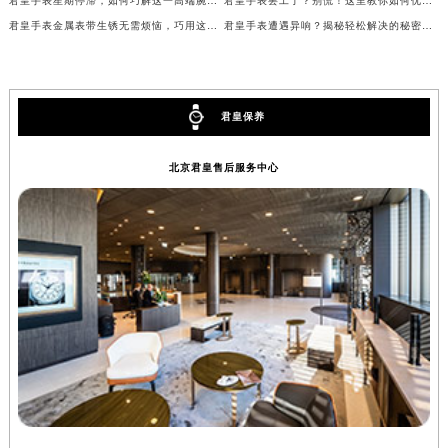
君皇手表星期停滞，如何巧解这一高端腕表难题
君皇手表罢工了？别慌！这里教你如何优雅重启时间流转
安徽省池州市贵池区长江路君皇售后服务中心（需提前预约）
君皇手表金属表带生锈无需烦恼，巧用这些方法轻松焕新
君皇手表遭遇异响？揭秘轻松解决的秘密技巧
安徽省滁州市琅琊区南谯北路君皇售后服务中心（需提前预约）
安徽省阜阳市颍州区颍州北路君皇售后服务中心（需提前预约）
安徽省淮北市相山区淮海路君皇售后服务中心（需提前预约）
君皇保养
安徽省淮南市田家庵区国庆中路君皇售后服务中心（需提前预约）
安徽省黄山市屯溪区黄山西路君皇售后服务中心（需提前预约）
北京君皇售后服务中心
安徽省六安市金安区解放中路君皇售后服务中心（需提前预约）
安徽省马鞍山市雨山区湖南西路君皇售后服务中心（需提前预约）
安徽省宿州市埇桥区人民中路君皇售后服务中心（需提前预约）
安徽省铜陵市铜官区石城大道君皇售后服务中心（需提前预约）
安徽省芜湖市镜湖区中山路步行街君皇售后服务中心（需提前预约）
安徽省宣城市宣州区叠嶂西路君皇售后服务中心（需提前预约）
福建省龙岩市新罗区九一南路君皇售后服务中心（需提前预约）
福建省南平市建阳区人民西路君皇售后服务中心（需提前预约）
福建省宁德市蕉城区天湖东路君皇售后服务中心（需提前预约）
福建省莆田市城厢区霞林街道荔华东大道君皇售后服务中心（需提前预约）