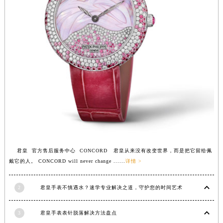
江西省九江市浔阳区浔阳路君皇售后服务中心（需提前预约）
江西省南昌市红谷滩新区红谷中大道998号绿地双子塔（中央广场）A1座办公楼14层1407室君皇售后服务中心（需提前预约）
江西省萍乡市安源区萍安北大道与康庄路交叉口君皇售后服务中心（需提前预约）
江西省上饶市信州区滨江西路君皇售后服务中心（需提前预约）
江西省新余市渝水区北湖西路君皇售后服务中心（需提前预约）
江西省宜春市袁州区中山中路君皇售后服务中心（需提前预约）
江西省鹰潭市月湖区胜利东路君皇售后服务中心（需提前预约）
山东省德州市德城区东风中路君皇售后服务中心（需提前预约）
山东省东营市东营区济南路君皇售后服务中心（需提前预约）
山东省济南市历下区经十路11111号华润中心写字楼（万象城）15层1508室君皇售后服务中心（需提前预约）
山东省济宁市任城区太白楼路君皇售后服务中心（需提前预约）
君皇 官方售后服务中心 CONCORD 君皇从来没有改变世界，而是把它留给佩
戴它的人。 CONCORD will never change ......
详情 >
山东省莱芜市文化南路8号银座商城名表维修一楼名表维修君皇售后服务中心（需提前预约）
山东省临沂市兰山区解放路君皇售后服务中心（需提前预约）
2
君皇手表不慎遇水？速学专业解决之道，守护您的时间艺术
山东省日照市东港区烟台路君皇售后服务中心（需提前预约）
山东省泰安市泰山区财源街道泰山大街君皇售后服务中心（需提前预约）
3
君皇手表表针脱落解决方法盘点
山东省威海市环翠区新威海路89号振华商厦一楼名表维修君皇售后服务中心（需提前预约）