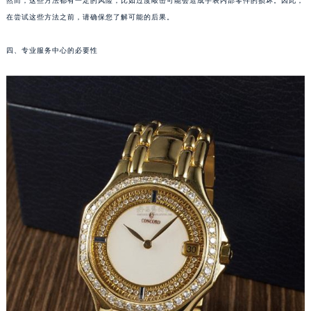
然而，这些方法都有一定的风险，比如过度敲击可能会造成手表内部零件的损坏。因此，
武汉市江汉区解放大道686号世界贸易大厦38层09室（需提前预约）
在尝试这些方法之前，请确保您了解可能的后果。
南宁市青秀区金湖路59号地王大厦12楼1224室（需提前预约）
四、专业服务中心的必要性
合肥市蜀山区潜山路111号万象城华润大厦B座12楼03室（需提前预约）
泉州市丰泽区宝洲路729号浦西万达中心写字楼A座7楼709室（需提前预约）
青岛市南区山东路6号华润大厦B座22层04室（需提前预约）
烟台市芝罘区胜利路139号万达金融中心A座907室（需提前预约）
长春市朝阳区西安大路727号中银大厦A座(旺进大厦)18层09室（需提前预约）
贵阳市南明区都司高架桥路33号亨特国际金融中心14楼14D（需提前预约）
昆明市盘龙区北京路928号同德昆明广场写字楼10层06室（需提前预约）
石家庄市长安区中山东路39号勒泰中心写字楼B座13层07室（需提前预约）
西安市碑林区南关正街88号华侨城长安国际中心E座6楼10室（需提前预约）
海口市龙华区金贸东路5号海口华润大厦B座17层1707室（需提前预约）
唐山市路南区新华东道100号万达广场写字楼A座10层1002室（需提前预约）
台州市椒江区东海大道1800号腾达中心东1幢20楼2002室（需提前预约）
内蒙古自治区呼和浩特市玉泉区大学西街70号华润万象城写字楼（鄂尔多斯大厦）23层2326室（需提前预约）
甘肃省兰州市七里河区西津西路16号兰州中心写字楼21层2102室（需提前预约）