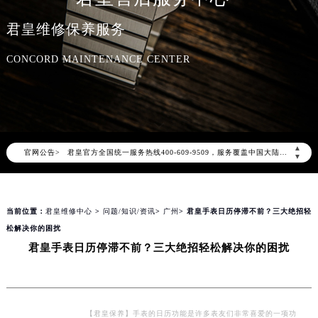
君皇维修保养服务
CONCORD MAINTENANCE CENTER
2026年8月君皇中国区售后服务网络优化升级公告
2026年8月君皇全国官方售后客户服务热线：400-609-9509
君皇官方全国统一服务热线400-609-9509，服务覆盖中国大陆、香港、澳门、台湾全部区域（非大陆需加拨“+86”）
▲
官网公告>
2026年8月君皇售后服务中心最新网点地址：
▼
北京市朝阳区建国门外大街甲6号华熙国际中心写字楼D座11层1102室（北京总部）（需提前预约）
北京市东城区东长安街1号东方广场写字楼W3座6层602室（需提前预约）
当前位置：
君皇维修中心
>
问题/知识/资讯
>
广州
> 君皇手表日历停滞不前？三大绝招轻
天津市和平区赤峰道136号天津国际金融中心写字楼26层2603室（需提前预约）
松解决你的困扰
上海市徐汇区虹桥路3号港汇中心写字楼2座37层3705室（需提前预约）
君皇手表日历停滞不前？三大绝招轻松解决你的困扰
上海市黄浦区南京东路299号宏伊国际广场写字楼8层806室（需提前预约）
南京市秦淮区中山南路1号（新街口）南京中心写字楼22层C1-1室（需提前预约）
常州市新北区龙锦路1590号现代传媒中心写字楼5号楼10层1008室（需提前预约）
徐州市鼓楼区淮海东路29号苏宁广场IFC国际金融中心写字楼35层3508室（需提前预约）
【君皇保养】手表的日历功能是许多表友们非常喜爱的一项功