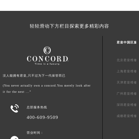
广东省清远市清城区湖西路君皇售后服务中心（需提前预约）
广东省汕头市龙湖区长平路君皇售后服务中心（需提前预约）
广东省汕尾市城区香洲街道园林社区翠园街君皇售后服务中心（需提前预约）
轻轻滑动下方栏目探索更多精彩内容
广东省韶关市武江区芙蓉新区与老城中心交汇处君皇售后服务中心（需提前预约）
广东省深圳市罗湖区深南东路5001号华润大厦17层1701室君皇售后服务中心（需提前预约）
君皇中国区服
广东省阳江市江城区东风一路君皇售后服务中心（需提前预约）
广东省云浮市云城区金山路君皇售后服务中心（需提前预约）
北京君皇维修
广东省湛江市赤坎区观海北路君皇售后服务中心（需提前预约）
上海君皇维修
广东省肇庆市端州区信安大道与砚都大道交汇处君皇售后服务中心（需提前预约）
没人能拥有君皇,只不过为下一代保管而已
天津君皇维修
广西壮族自治区百色市右江区中山二路君皇售后服务中心（需提前预约）
(You never actually own a concord.You merely look after
it for the next ...”
广西壮族自治区北海市海城区北京路君皇售后服务中心（需提前预约）
广州君皇维修
广西壮族自治区崇左市江州区石景林街道友谊大道与丽川路交汇处君皇售后服务中心（需提前预约）
深圳君皇维修

总部服务热线
广西壮族自治区防城港市港口区金花茶大道君皇售后服务中心（需提前预约）
成都君皇维修
400-609-9509
广西壮族自治区贵港市港北区港城街道布山大道与仙衣路交叉口君皇售后服务中心（需提前预约）
广西壮族自治区桂林市秀峰区红岭路君皇售后服务中心（需提前预约）
营业时间：
广西壮族自治区河池市金城江区金城江街道朝阳路君皇售后服务中心（需提前预约）