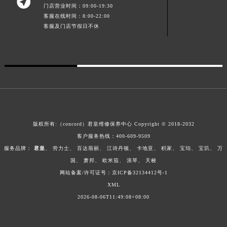

门店营业时间：09:00-19:30
广西壮族自治区贺州市八步区城东街道灵峰南路君皇售后服务中心（需提前预约）
客服在线时间：8:00-22:00
广西壮族自治区来宾市兴宾区桂中大道君皇售后服务中心（需提前预约）
客服及门店节假日不休
广西壮族自治区柳州市城中区中山中路君皇售后服务中心（需提前预约）
广西壮族自治区钦州市钦南区金海湾东大街君皇售后服务中心（需提前预约）
广西壮族自治区梧州市万秀区龙湖镇高旺路君皇售后服务中心（需提前预约）
广西壮族自治区玉林市玉州区金玉路君皇售后服务中心（需提前预约）
海南省儋州市儋州市那大镇兰洋北路君皇售后服务中心（需提前预约）
海南省东方市八所镇解放西路君皇售后服务中心（需提前预约）
海南省琼海市嘉积镇东风路君皇售后服务中心（需提前预约）
版权所有:（concord）
君皇维修保养中心
Copyright © 2018-2032
客户服务热线：
400-609-9509
海南省三沙市西沙区西沙群岛永兴岛北京路君皇售后服务中心（需提前预约）
服务品牌：
君皇
、
劳力士
、
百达翡丽
、
江诗丹顿
、
卡地亚
、
积家
、
宝珀
、
宝玑
、
万
海南省三亚市吉阳区迎宾路君皇售后服务中心（需提前预约）
国
、
萧邦
、
欧米茄
、
浪琴
、
天梭
海南省万宁市万城镇解放路君皇售后服务中心（需提前预约）
网站备案/许可证号：
京ICP备32134412号-1
海南省文昌市文城镇教育东路君皇售后服务中心（需提前预约）
XML
海南省五指山市通什镇三月三大道君皇售后服务中心（需提前预约）
2026-08-06T11:49:08+08:00
香港特别行政区尖沙咀区油尖旺区广东道君皇售后服务中心（需提前预约）
香港特别行政区金钟区中西区金钟道君皇售后服务中心（需提前预约）