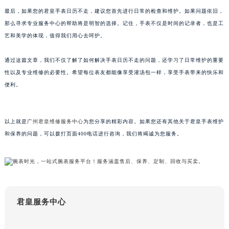
吉林省梅河口市新华街道梅河大街君皇售后服务中心（需提前预约）
最后，如果您的君皇手表日历不走，建议您首先进行日常的检查和维护。如果问题依旧，
那么寻求专业服务中心的帮助将是明智的选择。记住，手表不仅是时间的记录者，也是工
吉林省四平市铁东区紫气大路与南九经街交汇处君皇售后服务中心（需提前预约）
艺和美学的体现，值得我们用心去呵护。
吉林省松原市宁江区五环大街君皇售后服务中心（需提前预约）
吉林省通化市东昌区环通乡江南大街君皇售后服务中心（需提前预约）
通过这篇文章，我们不仅了解了如何解决手表日历不走的问题，还学习了日常维护的重要
吉林省延边市延吉市解放路君皇售后服务中心（需提前预约）
性以及专业维修的必要性。希望每位表友都能像享受灌汤包一样，享受手表带来的快乐和
辽宁省鞍山市铁东区站前街君皇售后服务中心（需提前预约）
便利。
辽宁省本溪市平山区胜利路君皇售后服务中心（需提前预约）
辽宁省朝阳市双塔区新华路君皇售后服务中心（需提前预约）
以上就是
广州君皇维修服务中心
为您分享的精彩内容。如果您还有其他关于君皇手表维护
辽宁省丹东市振兴区七经街君皇售后服务中心（需提前预约）
和保养的问题，可以拨打页面400电话进行咨询，我们将竭诚为您服务。
辽宁省抚顺市新抚区东一路君皇售后服务中心（需提前预约）
辽宁省阜新市海州区解放大街君皇售后服务中心（需提前预约）
辽宁省葫芦岛市连山区中央路君皇售后服务中心（需提前预约）
辽宁省锦州市古塔区中央大街君皇售后服务中心（需提前预约）
辽宁省辽阳市白塔区新运大街君皇售后服务中心（需提前预约）
君皇服务中心
辽宁省盘锦市兴隆台区石油大街君皇售后服务中心（需提前预约）
辽宁省铁岭市银州区南马路君皇售后服务中心（需提前预约）