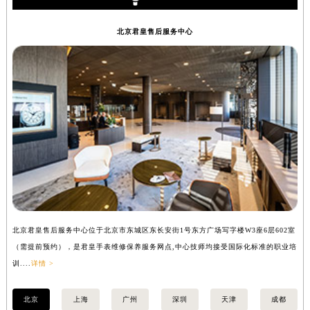
辽宁省铁岭市银州区南马路君皇售后服务中心（需提前预约）
北京君皇售后服务中心
辽宁省营口市站前区市府路与渤海大街交叉口君皇售后服务中心（需提前预约）
辽宁省沈阳市沈河区中街路137号亨得利名表维修授权店1楼君皇售后服务中心（需提前预约）
辽宁省沈阳市沈河区中街路83号亨得利名表维修授权店1楼君皇售后服务中心（需提前预约）
北京市朝阳区建国门外大街甲6号华熙国际中心D座11层1102室君皇售后服务中心（北京总部）（需提前预约）
北京市东城区东长安街1号王府井东方广场W3座6层602室君皇售后服务中心（需提前预约）
河北省保定市竞秀区朝阳北大街北国先天下君皇售后服务中心（需提前预约）
内蒙古自治区阿拉善盟市左旗土尔扈特大街君皇售后服务中心（需提前预约）
内蒙古自治区巴彦淖尔市临河区新华街君皇售后服务中心（需提前预约）
内蒙古自治区包头市青山区幸福路甲3号王府井百货名表维修君皇售后服务中心（需提前预约）
内蒙古自治区赤峰市红山区哈达街君皇售后服务中心（需提前预约）
内蒙古自治区鄂尔多斯市东胜区伊金霍洛街君皇售后服务中心（需提前预约）
北京君皇售后服务中心位于北京市东城区东长安街1号东方广场写字楼W3座6层602室
上
内蒙古自治区呼伦贝尔市海拉尔区中央街君皇售后服务中心（需提前预约）
（需提前预约），是君皇手表维修保养服务网点,中心技师均接受国际化标准的职业培
（
训....
详情 >
训..
内蒙古自治区通辽市科尔沁区明仁大街君皇售后服务中心（需提前预约）
内蒙古自治区乌海市海勃湾区人民南路君皇售后服务中心（需提前预约）
北京
上海
广州
深圳
天津
成都
内蒙古自治区乌兰察布市集宁区恩和大街君皇售后服务中心（需提前预约）