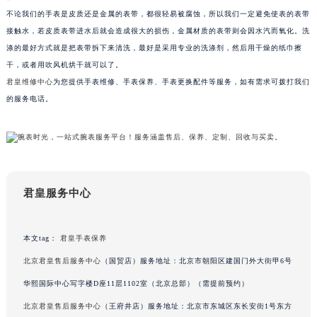
苏州市苏州工业园区星港街199号苏州中心办公楼C座22层08室（需提前预约）
不论我们的手表是皮质还是金属的表带，都很轻易被腐蚀，所以我们一定避免使表的表带
接触水，若皮质表带进水后就会造成很大的损伤，金属材质的表带则会因水汽而氧化。洗
武汉市江汉区解放大道686号世界贸易大厦38层09室（需提前预约）
涤的最好方式就是把表带拆下来清洗，最好是采用专业的洗涤剂，然后用干燥的纸巾擦
南宁市青秀区金湖路59号地王大厦12楼1224室（需提前预约）
干，或者用吹风机烘干就可以了。
合肥市蜀山区潜山路111号万象城华润大厦B座12楼03室（需提前预约）
君皇维修中心
为您提供手表维修、手表保养、手表更换配件等服务，如有需求可拨打我们
泉州市丰泽区宝洲路729号浦西万达中心写字楼A座7楼709室（需提前预约）
的服务电话。
青岛市南区山东路6号华润大厦B座22层04室（需提前预约）
烟台市芝罘区胜利路139号万达金融中心A座907室（需提前预约）
长春市朝阳区西安大路727号中银大厦A座(旺进大厦)18层09室（需提前预约）
贵阳市南明区都司高架桥路33号亨特国际金融中心14楼14D（需提前预约）
君皇服务中心
昆明市盘龙区北京路928号同德昆明广场写字楼10层06室（需提前预约）
石家庄市长安区中山东路39号勒泰中心写字楼B座13层07室（需提前预约）
西安市碑林区南关正街88号华侨城长安国际中心E座6楼10室（需提前预约）
本文tag：
君皇手表保养
海口市龙华区金贸东路5号海口华润大厦B座17层1707室（需提前预约）
北京君皇售后服务中心
（国贸店）服务地址：北京市朝阳区建国门外大街甲6号
唐山市路南区新华东道100号万达广场写字楼A座10层1002室（需提前预约）
华熙国际中心写字楼D座11层1102室（北京总部）（需提前预约）
台州市椒江区东海大道1800号腾达中心东1幢20楼2002室（需提前预约）
北京君皇售后服务中心
（王府井店）服务地址：北京市东城区东长安街1号东方
内蒙古自治区呼和浩特市玉泉区大学西街70号华润万象城写字楼（鄂尔多斯大厦）23层2326室（需提前预约）