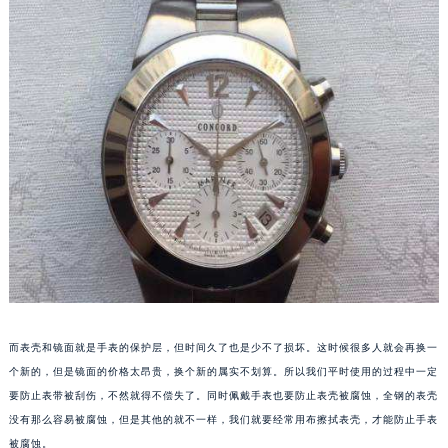
福州市鼓楼区五四路128-1号恒力城写字楼15层03室（需提前预约）
成都市锦江区人民东路6号SAC东原中心写字楼24层2406B室（需提前预约）
重庆市江北区观音桥步行街2号融恒时代广场写字楼9层902室（需提前预约）
长沙市芙蓉区定王台街道建湘路393号世茂环球金融中心写字楼（芙蓉广场）10层13室（需提前预约）
郑州市二七区铭功路10号华润大厦写字楼29层2905室（需提前预约）
太原市迎泽区解放路15号亨得利名表服务中心（品牌授权店）3层整层（需提前预约）
沈阳市沈河区中街路137号亨得利名表服务中心（品牌授权店）1层整层（需提前预约）
沈阳市沈河区中街路83号亨得利名表服务中心（品牌授权店）1层整层（需提前预约）
乌鲁木齐市天山区红山路26号时代广场（CCMALL）C座17层17-B（需提前预约）
温州市鹿城区锦绣路1067号置信广场10层1015室（需提前预约）
哈尔滨市道里区友谊西路600号富力中心T2座写字楼29层03室（需提前预约）
大连市中山区人民路15号国际金融大厦7层G室（需提前预约）
而表壳和镜面就是手表的保护层，但时间久了也是少不了损坏。这时候很多人就会再换一
佛山市禅城区季华五路57号万科金融中心C座12层1205室（需提前预约）
个新的，但是镜面的价格太昂贵，换个新的属实不划算。所以我们平时使用的过程中一定
东莞市东城街道鸿福东路1号民盈国贸中心T1写字楼9层907室（需提前预约）
要防止表带被刮伤，不然就得不偿失了。同时佩戴手表也要防止表壳被腐蚀，全钢的表壳
无锡市梁溪区人民中路139号恒隆广场写字楼1座11层1104室（需提前预约）
没有那么容易被腐蚀，但是其他的就不一样，我们就要经常用布擦拭表壳，才能防止手表
南通市崇川区工农路57号圆融广场写字楼16层1603室（需提前预约）
被腐蚀。