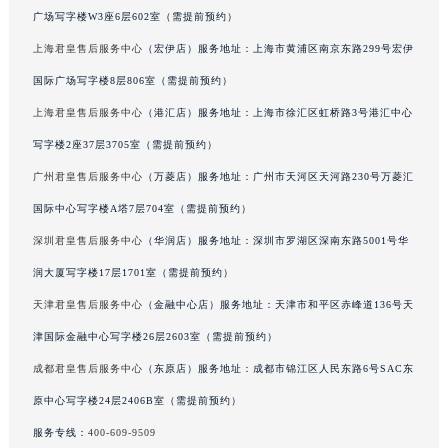
广场写字楼W3座6层602室（需提前预约）
甘肃省兰州市七里河区西津西路16号兰州中心写字楼21层2102室（需提前预约）
重庆市解放碑渝中区民权路28号英利国际金融中心写字楼20层01室（需提前预约）
上海君皇售后服务中心
（宏伊店）服务地址：上海市黄浦区南京东路299号宏伊
黑龙江省大庆市萨尔图区会战大街君皇售后服务中心（需提前预约）
国际广场写字楼8层806室（需提前预约）
黑龙江省鹤岗市向阳区红军路君皇售后服务中心（需提前预约）
上海君皇售后服务中心
（港汇店）服务地址：上海市徐汇区虹桥路3号港汇中心
黑龙江省黑河市爱辉区中央街君皇售后服务中心（需提前预约）
写字楼2座37层3705室（需提前预约）
黑龙江省鸡西市鸡冠区红军路君皇售后服务中心（需提前预约）
广州君皇售后服务中心
（万菱店）服务地址：广州市天河区天河路230号万菱汇
黑龙江省佳木斯市向阳区长安路君皇售后服务中心（需提前预约）
国际中心写字楼A塔7层704室（需提前预约）
黑龙江省牡丹江市东安区太平路君皇售后服务中心（需提前预约）
深圳君皇售后服务中心
（华润店）服务地址：深圳市罗湖区深南东路5001号华
黑龙江省七台河市桃山区大同街君皇售后服务中心（需提前预约）
黑龙江省齐齐哈尔市龙沙区龙华路君皇售后服务中心（需提前预约）
润大厦写字楼17层1701室（需提前预约）
黑龙江省双鸭山市尖山区新兴大街君皇售后服务中心（需提前预约）
天津君皇售后服务中心
（金融中心店）服务地址：天津市和平区赤峰道136号天
黑龙江省绥化市北林区新华街与康庄路交叉口君皇售后服务中心（需提前预约）
津国际金融中心写字楼26层2603室（需提前预约）
黑龙江省伊春市伊美区通河路君皇售后服务中心（需提前预约）
成都君皇售后服务中心
（东原店）服务地址：成都市锦江区人民东路6号SAC东
吉林省白城市洮北区明仁南街君皇售后服务中心（需提前预约）
原中心写字楼24层2406B室（需提前预约）
吉林省白山市浑江区浑江大街君皇售后服务中心（需提前预约）
服务专线：
400-609-9509
吉林省吉林市船营区河南街君皇售后服务中心（需提前预约）