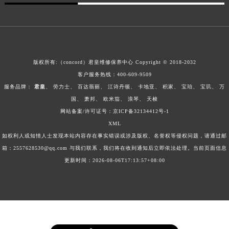
澳门特别行政区风顺堂区南湾大马路君皇售后服务中心（需提前预约）
澳门特别行政区花地玛堂区关闸广场君皇售后服务中心（需提前预约）
澳门特别行政区花王堂区大三巴商圈君皇售后服务中心（需提前预约）
澳门特别行政区嘉模堂区官也街君皇售后服务中心（需提前预约）
版权所有:（concord）
君皇维修保养中心
Copyright © 2018-2032
澳门省路氹城市金光大道君皇售后服务中心（需提前预约）
客户服务热线：
400-609-9509
澳门特别行政区望德堂区塔石广场君皇售后服务中心（需提前预约）
服务品牌：
君皇
、
劳力士
、
百达翡丽
、
江诗丹顿
、
卡地亚
、
积家
、
宝珀
、
宝玑
、
万
福建省福州市鼓楼区五四路128-1号恒力城写字楼15层03室君皇售后服务中心（需提前预约）
国
、
萧邦
、
欧米茄
、
浪琴
、
天梭
福建省厦门市思明区湖滨东路95号万象城华润大厦B座11层1104室君皇售后服务中心（需提前预约）
网站备案/许可证号：
京ICP备32134412号-1
XML
广东省潮州市潮安区新风路与潮汕路交汇处君皇售后服务中心（需提前预约）
如权利人或知情人士发现本站内容存在事实错误或涉及版权、名誉权等侵权问题，请通过邮
广东省广州市天河区天河路230号万菱汇国际中心A塔7层704室君皇售后服务中心（需提前预约）
箱：2557628530@qq.com 与我们联系，我们将在收到通知后立即依法处理。当前页面信息
广东省广州市越秀区环市东路371-375号世界贸易中心大厦南塔15层1507室君皇售后服务中心（需提前预约）
更新时间：2026-08-06T17:13:57+08:00
广东省河源市源城区越王大道君皇售后服务中心（需提前预约）
广东省惠州市惠城区江北文昌一路7号华贸大厦1座30层3005室君皇售后服务中心（需提前预约）
广东省江门市蓬江区广场西路君皇售后服务中心（需提前预约）
广东省揭阳市榕城进贤门步行街君皇售后服务中心（需提前预约）
广东省茂名市电白区水东街道迎宾大道君皇售后服务中心（需提前预约）