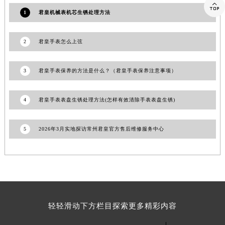

江西省景德镇市珠山区珠山中路君皇售后服务中心（需提前预约）
1
君皇机械表机芯生锈处理方法
江西省九江市浔阳区浔阳路君皇售后服务中心（需提前预约）
江西省南昌市红谷滩新区红谷中大道998号绿地双子塔（中央广场）A1座办公楼14层1407室君皇售后服务中心（需提前预约）
2
君皇手表怎么上弦
江西省萍乡市安源区萍安北大道与康庄路交叉口君皇售后服务中心（需提前预约）
江西省上饶市信州区滨江西路君皇售后服务中心（需提前预约）
3
君皇手表保养的方法是什么？（君皇手表保养注意事项）
江西省新余市渝水区北湖西路君皇售后服务中心（需提前预约）
江西省宜春市袁州区中山中路君皇售后服务中心（需提前预约）
4
君皇手表表盘生锈处理方法(怎样有效清除手表表盘生锈)
江西省鹰潭市月湖区胜利东路君皇售后服务中心（需提前预约）
山东省德州市德城区东风中路君皇售后服务中心（需提前预约）
5
2026年3月实地探访常州君皇官方售后维修服务中心
山东省东营市东营区济南路君皇售后服务中心（需提前预约）
山东省济南市历下区经十路11111号华润中心写字楼（万象城）15层1508室君皇售后服务中心（需提前预约）
山东省济宁市任城区太白楼路君皇售后服务中心（需提前预约）
山东省莱芜市文化南路8号银座商城名表维修一楼名表维修君皇售后服务中心（需提前预约）
山东省临沂市兰山区解放路君皇售后服务中心（需提前预约）
轻轻滑动下方栏目探索更多精彩内容
山东省日照市东港区烟台路君皇售后服务中心（需提前预约）
山东省泰安市泰山区财源街道泰山大街君皇售后服务中心（需提前预约）