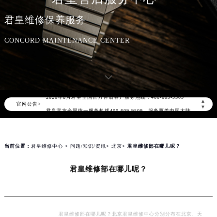
君皇维修保养服务
CONCORD MAINTENANCE CENTER
2026年8月君皇中国区售后服务网络优化升级公告
2026年8月君皇全国官方售后客户服务热线：400-609-9509
▲
官网公告>
君皇官方全国统一服务热线400-609-9509，服务覆盖中国大陆、香港、澳门、台湾全部区域（非大陆需加拨“+86”）
▼
2026年8月君皇售后服务中心最新网点地址：
北京市朝阳区建国门外大街甲6号华熙国际中心写字楼D座11层1102室（北京总部）（需提前预约）
北京市东城区东长安街1号东方广场写字楼W3座6层602室（需提前预约）
当前位置：
君皇维修中心
>
问题/知识/资讯
>
北京
> 君皇维修部在哪儿呢？
天津市和平区赤峰道136号天津国际金融中心写字楼26层2603室（需提前预约）
君皇维修部在哪儿呢？
上海市徐汇区虹桥路3号港汇中心写字楼2座37层3705室（需提前预约）
上海市黄浦区南京东路299号宏伊国际广场写字楼8层806室（需提前预约）
南京市秦淮区中山南路1号（新街口）南京中心写字楼22层C1-1室（需提前预约）
常州市新北区龙锦路1590号现代传媒中心写字楼5号楼10层1008室（需提前预约）
君皇维修部在哪儿呢？北京君皇维修中心分别分布在北京、天