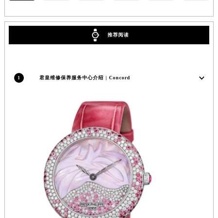
内蒙古自治区锡林郭勒盟市锡林浩特市光明街与额尔敦路交叉口君皇售后服务中心（需提前预约）
内蒙古自治区兴安盟市乌兰浩特市兴安大街君皇售后服务中心（需提前预约）
推荐阅读
山西省大同市平城区迎宾街君皇售后服务中心（需提前预约）
山西省晋城市城区黄华街君皇售后服务中心（需提前预约）
山西省晋中市榆次区顺城街君皇售后服务中心（需提前预约）
山西省临汾市尧都区解放路君皇售后服务中心（需提前预约）
1
君皇维修保养服务中心介绍 | Concord
山西省吕梁市离石区永宁中路与建设街交叉口君皇售后服务中心（需提前预约）
山西省朔州市朔城区怡西路与鄯阳西街交汇处君皇售后服务中心（需提前预约）
山西省忻州市忻府区和平东街与七一南路交叉口君皇售后服务中心（需提前预约）
山西省阳泉市郊区平阳东街与新城大道交叉口君皇售后服务中心（需提前预约）
山西省运城市盐湖区河东街君皇售后服务中心（需提前预约）
山西省长治市潞州区英雄中路君皇售后服务中心（需提前预约）
山西省太原市迎泽区迎泽街道解放路15号亨得利名表维修授权店3楼君皇售后服务中心（需提前预约）
天津市和平区赤峰道136号天津国际金融中心26层2603室君皇售后服务中心（需提前预约）
安徽省安庆市迎江区人民路君皇售后服务中心（需提前预约）
安徽省蚌埠市蚌山区淮河路君皇售后服务中心（需提前预约）