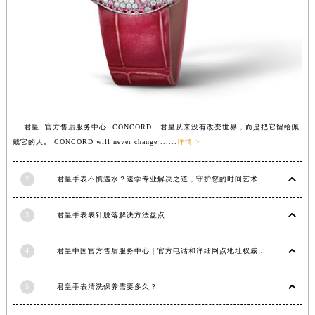
安徽省亳州市谯城区魏武大道君皇售后服务中心（需提前预约）
安徽省池州市贵池区长江路君皇售后服务中心（需提前预约）
安徽省滁州市琅琊区南谯北路君皇售后服务中心（需提前预约）
安徽省阜阳市颍州区颍州北路君皇售后服务中心（需提前预约）
安徽省淮北市相山区淮海路君皇售后服务中心（需提前预约）
安徽省淮南市田家庵区国庆中路君皇售后服务中心（需提前预约）
君皇 官方售后服务中心 CONCORD 君皇从来没有改变世界，而是把它留给佩
安徽省黄山市屯溪区黄山西路君皇售后服务中心（需提前预约）
戴它的人。 CONCORD will never change ......
详情 >
安徽省六安市金安区解放中路君皇售后服务中心（需提前预约）
安徽省马鞍山市雨山区湖南西路君皇售后服务中心（需提前预约）
2
君皇手表不慎遇水？速学专业解决之道，守护您的时间艺术
安徽省宿州市埇桥区人民中路君皇售后服务中心（需提前预约）
安徽省铜陵市铜官区石城大道君皇售后服务中心（需提前预约）
3
君皇手表表针脱落解决方法盘点
安徽省芜湖市镜湖区中山路步行街君皇售后服务中心（需提前预约）
安徽省宣城市宣州区叠嶂西路君皇售后服务中心（需提前预约）
4
君皇中国官方售后服务中心｜官方电话和详细网点地址权威信息公示（2026年7月最新）
福建省龙岩市新罗区九一南路君皇售后服务中心（需提前预约）
5
君皇手表清洗保养需要多久？
福建省南平市建阳区人民西路君皇售后服务中心（需提前预约）
福建省宁德市蕉城区天湖东路君皇售后服务中心（需提前预约）