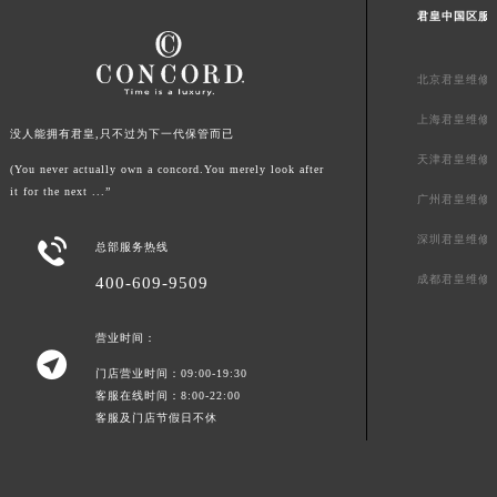
君皇中国区服
山东省威海市环翠区新威海路89号振华商厦一楼名表维修君皇售后服务中心（需提前预约）
山东省潍坊市奎文区东风东街君皇售后服务中心（需提前预约）
北京君皇维修
山东省枣庄市滕州市北辛路与善国路交叉口君皇售后服务中心（需提前预约）
山东省淄博市张店区金晶大道君皇售后服务中心（需提前预约）
上海君皇维修
没人能拥有君皇,只不过为下一代保管而已
上海市黄浦区南京东路299号宏伊国际广场写字楼8层806室君皇售后服务中心（需提前预约）
天津君皇维修
(You never actually own a concord.You merely look after
上海市徐汇区虹桥路3号港汇中心2座37层3705室君皇售后服务中心（需提前预约）
it for the next ...”
广州君皇维修
浙江省杭州市上城区钱江路1366号华润大厦A座5层503-5室君皇售后服务中心（需提前预约）
浙江省湖州市吴兴区劳动路君皇售后服务中心（需提前预约）
深圳君皇维修

总部服务热线
浙江省嘉兴市南湖区广益路705号嘉兴世界贸易中心A座13层1304室君皇售后服务中心（需提前预约）
成都君皇维修
400-609-9509
浙江省金华市金东区东市南街777号金华万达广场4号楼22楼2209室君皇售后服务中心（需提前预约）
浙江省丽水市莲都区解放街君皇售后服务中心（需提前预约）
营业时间：

浙江省宁波市江北区大闸南路500号来福士广场办公楼20层2009室君皇售后服务中心（需提前预约）
门店营业时间：09:00-19:30
浙江省衢州市柯城区上街君皇售后服务中心（需提前预约）
客服在线时间：8:00-22:00
客服及门店节假日不休
浙江省绍兴市越城区胜利东路379号世茂天际中心写字楼8层805室君皇售后服务中心（需提前预约）
浙江省舟山市定海区解放东路君皇售后服务中心（需提前预约）
澳门特别行政区大堂区议事亭前地（新马路）君皇售后服务中心（需提前预约）