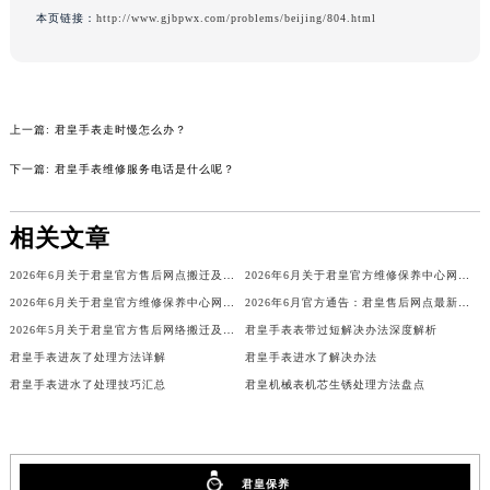
本页链接：
http://www.gjbpwx.com/problems/beijing/804.html
吉林省辽源市龙山区人民大街君皇售后服务中心（需提前预约）
吉林省梅河口市新华街道梅河大街君皇售后服务中心（需提前预约）
吉林省四平市铁东区紫气大路与南九经街交汇处君皇售后服务中心（需提前预约）
吉林省松原市宁江区五环大街君皇售后服务中心（需提前预约）
上一篇:
君皇手表走时慢怎么办？
吉林省通化市东昌区环通乡江南大街君皇售后服务中心（需提前预约）
下一篇:
君皇手表维修服务电话是什么呢？
吉林省延边市延吉市解放路君皇售后服务中心（需提前预约）
辽宁省鞍山市铁东区站前街君皇售后服务中心（需提前预约）
相关文章
辽宁省本溪市平山区胜利路君皇售后服务中心（需提前预约）
辽宁省朝阳市双塔区新华路君皇售后服务中心（需提前预约）
2026年6月关于君皇官方售后网点搬迁及新增的正式公文
2026年6月关于君皇官方维修保养中心网点搬迁新增的公告
辽宁省丹东市振兴区七经街君皇售后服务中心（需提前预约）
2026年6月关于君皇官方维修保养中心网点搬迁新增的正式文件内容
2026年6月官方通告：君皇售后网点最新调整（含迁址与新增）
辽宁省抚顺市新抚区东一路君皇售后服务中心（需提前预约）
2026年5月关于君皇官方售后网络搬迁及新增的补充通知
君皇手表表带过短解决办法深度解析
君皇手表进灰了处理方法详解
君皇手表进水了解决办法
辽宁省阜新市海州区解放大街君皇售后服务中心（需提前预约）
君皇手表进水了处理技巧汇总
君皇机械表机芯生锈处理方法盘点
辽宁省葫芦岛市连山区中央路君皇售后服务中心（需提前预约）
辽宁省锦州市古塔区中央大街君皇售后服务中心（需提前预约）
辽宁省辽阳市白塔区新运大街君皇售后服务中心（需提前预约）
辽宁省盘锦市兴隆台区石油大街君皇售后服务中心（需提前预约）
君皇保养