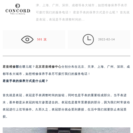
津、上海、广州、深圳、成都等各大城市，如想维修保养手表尽
徐州市鼓楼区淮海东路29号苏宁广场IFC国际金融中心写字楼35层3508室（需提前预约）
可拨打我们的服务电话！ 君皇手表的保养方式是什么呢？ 首先就
扬州市邗江区国展路29号星耀天地写字楼1号楼18层1803室（需提前预约）
是表冠，表冠是手表调整时间的…
盐城市盐都区世纪大道5号盐城金融城写字楼1号楼16层1604室（需提前预约）
泰州市海陵区永定东路399号置地商务中心东塔写字楼（华润万象城）17层1706室（需提前预约）

宁波市江北区大闸南路500号来福士广场办公楼20层2009室（需提前预约）
501 次
2022-02-14
杭州市上城区钱江路1366号华润大厦写字楼A座5层503-5室（需提前预约）
金华市金东区东市南街777号金华万达广场写字楼4号楼22层2209室（需提前预约）
绍兴市越城区胜利东路379号世茂天际中心写字楼8层805室（需提前预约）
君皇维修
部
在哪儿呢？
北京君皇维修中心
分别分布在北京、天津、上海、广州、深圳、成
嘉兴市南湖区广益路705号嘉兴世界贸易中心写字楼A座13层1304室（需提前预约）
都等各大城市，如想维修保养手表尽可拨打我们的服务电话！
南昌市红谷滩新区红谷中大道998号绿地双子塔（中央广场）A1座办公楼14层07室（需提前预约）
君皇手表的保养方式是什么呢？
济南市历下区经十路11111号华润中心写字楼（万象城）15层1508室（需提前预约）
首先就是表冠，表冠是手表调整时间的旋钮，同时也是手表的重要组成部分。当手表进
广州市天河区天河路230号万菱汇国际中心写字楼A塔7层704室（需提前预约）
水，基本都是从表冠的地方渗透进去的。表冠也是最常受磨损的部分，因为我们时常拔动
广州市越秀区环市东路371-375号世界贸易中心大厦南塔写字楼15层07室（需提前预约）
表冠进行上弦等操作。久而久之，表冠部分就会受到磨损，生活中我们就要防止表冠受
深圳市罗湖区深南东路5001号华润大厦写字楼17层1701室（需提前预约）
损。
惠州市惠城区江北文昌一路7号华贸大厦写字楼1座30层05室（需提前预约）
厦门市思明区湖滨东路95号华润大厦写字楼B座11层1104室（需提前预约）