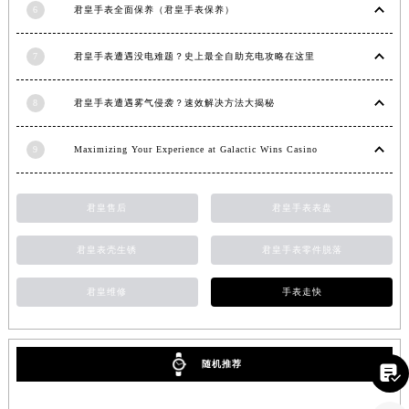
6
君皇手表全面保养（君皇手表保养）
福建省莆田市城厢区霞林街道荔华东大道君皇售后服务中心（需提前预约）
福建省三明市三元区东乾二路君皇售后服务中心（需提前预约）
7
君皇手表遭遇没电难题？史上最全自助充电攻略在这里
福建省漳州市龙文区步港路君皇售后服务中心（需提前预约）
江苏省常州市新北区龙锦路1590号现代传媒中心5号楼10层1008室君皇售后服务中心（需提前预约）
8
君皇手表遭遇雾气侵袭？速效解决方法大揭秘
江苏省淮安市清江浦区淮海北路君皇售后服务中心（需提前预约）
江苏省连云港市海州区通灌北路君皇售后服务中心（需提前预约）
9
Maximizing Your Experience at Galactic Wins Casino
江苏省南京市秦淮区中山南路1号南京中心22层22-C1-C3室君皇售后服务中心（需提前预约）
江苏省宿迁市宿城区西湖路君皇售后服务中心（需提前预约）
君皇售后
君皇手表表盘
江苏省泰州市海陵区永定东路399号置地商务中心东塔（华润万象城）17层1706室君皇售后服务中心（需提前预约）
江苏省徐州市鼓楼区淮海东路29号苏宁广场IFC国际金融中心35层3508室君皇售后服务中心（需提前预约）
君皇表壳生锈
君皇手表零件脱落
江苏省盐城市盐都区世纪大道5号盐城金融城写字楼1号楼16层1604室君皇售后服务中心（需提前预约）
君皇维修
手表走快
江苏省扬州市邗江区国展路29号星耀天地写字楼1号楼18层1803室君皇售后服务中心（需提前预约）
江苏省镇江市京口区中山东路君皇售后服务中心（需提前预约）
江西省抚州市临川区赣东大道君皇售后服务中心（需提前预约）
随机推荐

江西省赣州市章贡区文清路君皇售后服务中心（需提前预约）
江西省吉安市吉州区井冈山大道君皇售后服务中心（需提前预约）