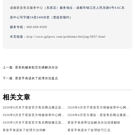
吉林省辽源市龙山区人民大街君皇售后服务中心（需提前预约）
成都君皇售后服务中心
（东原店）服务地址：成都市锦江区人民东路6号SAC东
吉林省梅河口市新华街道梅河大街君皇售后服务中心（需提前预约）
原中心写字楼24层2406B室（需提前预约）
吉林省四平市铁东区紫气大路与南九经街交汇处君皇售后服务中心（需提前预约）
服务专线：
400-609-9509
吉林省松原市宁江区五环大街君皇售后服务中心（需提前预约）
本页链接：
http://www.gjbpwx.com/problems/beijing/3937.html
吉林省通化市东昌区环通乡江南大街君皇售后服务中心（需提前预约）
吉林省延边市延吉市解放路君皇售后服务中心（需提前预约）
辽宁省鞍山市铁东区站前街君皇售后服务中心（需提前预约）
辽宁省本溪市平山区胜利路君皇售后服务中心（需提前预约）
上一篇:
君皇机械表机芯生锈解决办法
辽宁省朝阳市双塔区新华路君皇售后服务中心（需提前预约）
下一篇:
君皇手表进灰了处理办法盘点
辽宁省丹东市振兴区七经街君皇售后服务中心（需提前预约）
辽宁省抚顺市新抚区东一路君皇售后服务中心（需提前预约）
相关文章
辽宁省阜新市海州区解放大街君皇售后服务中心（需提前预约）
辽宁省葫芦岛市连山区中央路君皇售后服务中心（需提前预约）
2026年6月关于君皇官方售后网点搬迁及新增的正式公文
2026年6月关于君皇官方维修保养中心网点搬迁新增的公告
2026年6月关于君皇官方维修保养中心网点搬迁新增的正式文件内容
2026年6月官方通告：君皇售后网点最新调整（含迁址与新增）
辽宁省锦州市古塔区中央大街君皇售后服务中心（需提前预约）
2026年5月关于君皇官方售后网络搬迁及新增的补充通知
君皇手表表带过短解决办法深度解析
辽宁省辽阳市白塔区新运大街君皇售后服务中心（需提前预约）
君皇手表进灰了处理方法详解
君皇手表进水了处理技巧汇总
辽宁省盘锦市兴隆台区石油大街君皇售后服务中心（需提前预约）