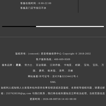
客服在线时间：8:00-22:00
澳门特别行政区风顺堂区南湾大马路君皇售后服务中心（需提前预约）
客服及门店节假日不休
澳门特别行政区花地玛堂区关闸广场君皇售后服务中心（需提前预约）
澳门特别行政区花王堂区大三巴商圈君皇售后服务中心（需提前预约）
澳门特别行政区嘉模堂区官也街君皇售后服务中心（需提前预约）
澳门省路氹城市金光大道君皇售后服务中心（需提前预约）
澳门特别行政区望德堂区塔石广场君皇售后服务中心（需提前预约）
福建省福州市鼓楼区五四路128-1号恒力城写字楼15层03室君皇售后服务中心（需提前预约）
福建省厦门市思明区湖滨东路95号万象城华润大厦B座11层1104室君皇售后服务中心（需提前预约）
版权所有:（concord）
君皇维修保养中心
Copyright © 2018-2032
广东省潮州市潮安区新风路与潮汕路交汇处君皇售后服务中心（需提前预约）
客户服务热线：
400-609-9509
广东省广州市天河区天河路230号万菱汇国际中心A塔7层704室君皇售后服务中心（需提前预约）
服务品牌：
君皇
、
劳力士
、
百达翡丽
、
江诗丹顿
、
卡地亚
、
积家
、
宝珀
、
宝玑
、
万
国
、
萧邦
、
欧米茄
、
浪琴
、
天梭
广东省广州市越秀区环市东路371-375号世界贸易中心大厦南塔15层1507室君皇售后服务中心（需提前预约）
网站备案/许可证号：
京ICP备32134412号-1
广东省河源市源城区越王大道君皇售后服务中心（需提前预约）
XML
广东省惠州市惠城区江北文昌一路7号华贸大厦1座30层3005室君皇售后服务中心（需提前预约）
如权利人或知情人士发现本站内容存在事实错误或涉及版权、名誉权等侵权问题，请通过邮
广东省江门市蓬江区广场西路君皇售后服务中心（需提前预约）
箱：2557628530@qq.com 与我们联系，我们将在收到通知后立即依法处理。当前页面信息
广东省揭阳市榕城进贤门步行街君皇售后服务中心（需提前预约）
更新时间：2026-08-08T18:14:45+08:00
广东省茂名市电白区水东街道迎宾大道君皇售后服务中心（需提前预约）