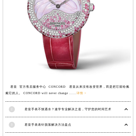
安徽省亳州市谯城区魏武大道君皇售后服务中心（需提前预约）
安徽省池州市贵池区长江路君皇售后服务中心（需提前预约）
安徽省滁州市琅琊区南谯北路君皇售后服务中心（需提前预约）
安徽省阜阳市颍州区颍州北路君皇售后服务中心（需提前预约）
安徽省淮北市相山区淮海路君皇售后服务中心（需提前预约）
安徽省淮南市田家庵区国庆中路君皇售后服务中心（需提前预约）
安徽省黄山市屯溪区黄山西路君皇售后服务中心（需提前预约）
安徽省六安市金安区解放中路君皇售后服务中心（需提前预约）
安徽省马鞍山市雨山区湖南西路君皇售后服务中心（需提前预约）
安徽省宿州市埇桥区人民中路君皇售后服务中心（需提前预约）
君皇 官方售后服务中心 CONCORD 君皇从来没有改变世界，而是把它留给佩
安徽省铜陵市铜官区石城大道君皇售后服务中心（需提前预约）
戴它的人。 CONCORD will never change ......
详情 >
安徽省芜湖市镜湖区中山路步行街君皇售后服务中心（需提前预约）
安徽省宣城市宣州区叠嶂西路君皇售后服务中心（需提前预约）
2
君皇手表不慎遇水？速学专业解决之道，守护您的时间艺术
福建省龙岩市新罗区九一南路君皇售后服务中心（需提前预约）
3
君皇手表表针脱落解决方法盘点
福建省南平市建阳区人民西路君皇售后服务中心（需提前预约）
福建省宁德市蕉城区天湖东路君皇售后服务中心（需提前预约）