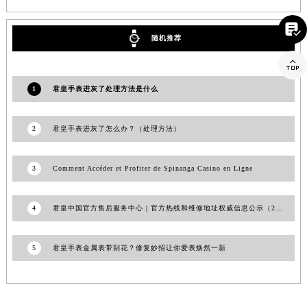
江西省景德镇市珠山区珠山中路君皇售后服务中心（需提前预约）

江西省九江市浔阳区浔阳路君皇售后服务中心（需提前预约）
随机推荐
江西省南昌市红谷滩新区红谷中大道998号绿地双子塔（中央广场）A1座办公楼14层1407室君皇售后服务中心（需提前预约）

江西省萍乡市安源区萍安北大道与康庄路交叉口君皇售后服务中心（需提前预约）
1
君皇手表进灰了处理方法是什么
江西省上饶市信州区滨江西路君皇售后服务中心（需提前预约）
江西省新余市渝水区北湖西路君皇售后服务中心（需提前预约）
江西省宜春市袁州区中山中路君皇售后服务中心（需提前预约）
2
君皇手表进灰了怎么办？（处理方法）
江西省鹰潭市月湖区胜利东路君皇售后服务中心（需提前预约）
山东省德州市德城区东风中路君皇售后服务中心（需提前预约）
3
Comment Accéder et Profiter de Spinanga Casino en Ligne
山东省东营市东营区济南路君皇售后服务中心（需提前预约）
山东省济南市历下区经十路11111号华润中心写字楼（万象城）15层1508室君皇售后服务中心（需提前预约）
4
君皇中国官方售后服务中心｜官方热线和维修地址权威信息公示（2026年7月最新）
山东省济宁市任城区太白楼路君皇售后服务中心（需提前预约）
山东省莱芜市文化南路8号银座商城名表维修一楼名表维修君皇售后服务中心（需提前预约）
5
君皇手表金属表带刮花？修复妙招让你爱表焕然一新
山东省临沂市兰山区解放路君皇售后服务中心（需提前预约）
山东省日照市东港区烟台路君皇售后服务中心（需提前预约）
山东省泰安市泰山区财源街道泰山大街君皇售后服务中心（需提前预约）