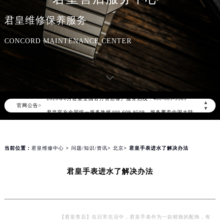
君皇维修保养服务
CONCORD MAINTENANCE CENTER
2026年8月君皇中国区售后服务网络优化升级公告
2026年8月君皇全国官方售后客户服务热线：400-609-9509
▲
官网公告>
君皇官方全国统一服务热线400-609-9509，服务覆盖中国大陆、香港、澳门、台湾全部区域（非大陆需加拨“+86”）
▼
2026年8月君皇售后服务中心最新网点地址：
北京市朝阳区建国门外大街甲6号华熙国际中心写字楼D座11层1102室（北京总部）（需提前预约）
北京市东城区东长安街1号东方广场写字楼W3座6层602室（需提前预约）
当前位置：
君皇维修中心
>
问题/知识/资讯
>
北京
> 君皇手表进水了解决办法
天津市和平区赤峰道136号天津国际金融中心写字楼26层2603室（需提前预约）
君皇手表进水了解决办法
上海市徐汇区虹桥路3号港汇中心写字楼2座37层3705室（需提前预约）
上海市黄浦区南京东路299号宏伊国际广场写字楼8层806室（需提前预约）
南京市秦淮区中山南路1号（新街口）南京中心写字楼22层C1-1室（需提前预约）
常州市新北区龙锦路1590号现代传媒中心写字楼5号楼10层1008室（需提前预约）
【君皇售后】在日常生活中，君皇手表作为一款精致的配饰，有