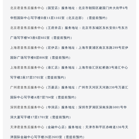
甘肃省兰州市七里河区西津西路16号兰州中心写字楼21层2102室（需提前预约）
北京君皇售后服务中心
（国贸店）服务地址：北京市朝阳区建国门外大街甲6号
重庆市解放碑渝中区民权路28号英利国际金融中心写字楼20层01室（需提前预约）
华熙国际中心写字楼D座11层1102室（北京总部）（需提前预约）
黑龙江省大庆市萨尔图区会战大街君皇售后服务中心（需提前预约）
北京君皇售后服务中心
（王府井店）服务地址：北京市东城区东长安街1号东方
黑龙江省鹤岗市向阳区红军路君皇售后服务中心（需提前预约）
广场写字楼W3座6层602室（需提前预约）
黑龙江省黑河市爱辉区中央街君皇售后服务中心（需提前预约）
上海君皇售后服务中心
（宏伊店）服务地址：上海市黄浦区南京东路299号宏伊
黑龙江省鸡西市鸡冠区红军路君皇售后服务中心（需提前预约）
国际广场写字楼8层806室（需提前预约）
黑龙江省佳木斯市向阳区长安路君皇售后服务中心（需提前预约）
黑龙江省牡丹江市东安区太平路君皇售后服务中心（需提前预约）
上海君皇售后服务中心
（港汇店）服务地址：上海市徐汇区虹桥路3号港汇中心
黑龙江省七台河市桃山区大同街君皇售后服务中心（需提前预约）
写字楼2座37层3705室（需提前预约）
黑龙江省齐齐哈尔市龙沙区龙华路君皇售后服务中心（需提前预约）
广州君皇售后服务中心
（万菱店）服务地址：广州市天河区天河路230号万菱汇
黑龙江省双鸭山市尖山区新兴大街君皇售后服务中心（需提前预约）
国际中心写字楼A塔7层704室（需提前预约）
黑龙江省绥化市北林区新华街与康庄路交叉口君皇售后服务中心（需提前预约）
深圳君皇售后服务中心
（华润店）服务地址：深圳市罗湖区深南东路5001号华
黑龙江省伊春市伊美区通河路君皇售后服务中心（需提前预约）
润大厦写字楼17层1701室（需提前预约）
吉林省白城市洮北区明仁南街君皇售后服务中心（需提前预约）
天津君皇售后服务中心
（金融中心店）服务地址：天津市和平区赤峰道136号天
吉林省白山市浑江区浑江大街君皇售后服务中心（需提前预约）
吉林省吉林市船营区河南街君皇售后服务中心（需提前预约）
津国际金融中心写字楼26层2603室（需提前预约）