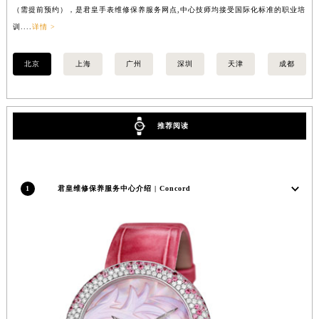
（需提前预约），是君皇手表维修保养服务网点,中心技师均接受国际化标准的职业培
（
内蒙古自治区锡林郭勒盟市锡林浩特市光明街与额尔敦路交叉口君皇售后服务中心（需提前预约）
训....
详情 >
训..
内蒙古自治区兴安盟市乌兰浩特市兴安大街君皇售后服务中心（需提前预约）
山西省大同市平城区迎宾街君皇售后服务中心（需提前预约）
北京
上海
广州
深圳
天津
成都
山西省晋城市城区黄华街君皇售后服务中心（需提前预约）
山西省晋中市榆次区顺城街君皇售后服务中心（需提前预约）
山西省临汾市尧都区解放路君皇售后服务中心（需提前预约）
推荐阅读
山西省吕梁市离石区永宁中路与建设街交叉口君皇售后服务中心（需提前预约）
山西省朔州市朔城区怡西路与鄯阳西街交汇处君皇售后服务中心（需提前预约）
山西省忻州市忻府区和平东街与七一南路交叉口君皇售后服务中心（需提前预约）
1
君皇维修保养服务中心介绍 | Concord
山西省阳泉市郊区平阳东街与新城大道交叉口君皇售后服务中心（需提前预约）
山西省运城市盐湖区河东街君皇售后服务中心（需提前预约）
山西省长治市潞州区英雄中路君皇售后服务中心（需提前预约）
山西省太原市迎泽区迎泽街道解放路15号亨得利名表维修授权店3楼君皇售后服务中心（需提前预约）
天津市和平区赤峰道136号天津国际金融中心26层2603室君皇售后服务中心（需提前预约）
安徽省安庆市迎江区人民路君皇售后服务中心（需提前预约）
安徽省蚌埠市蚌山区淮河路君皇售后服务中心（需提前预约）