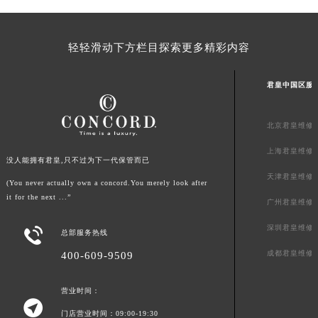
山东省威海市环翠区新威海路89号振华商厦一楼名表维修君皇售后服务中心（需提前预约）
山东省潍坊市奎文区东风东街君皇售后服务中心（需提前预约）
轻轻滑动下方栏目探索更多精彩内容
山东省枣庄市滕州市北辛路与善国路交叉口君皇售后服务中心（需提前预约）
山东省淄博市张店区金晶大道君皇售后服务中心（需提前预约）
君皇中国区服
上海市黄浦区南京东路299号宏伊国际广场写字楼8层806室君皇售后服务中心（需提前预约）
上海市徐汇区虹桥路3号港汇中心2座37层3705室君皇售后服务中心（需提前预约）
北京君皇维修
浙江省杭州市上城区钱江路1366号华润大厦A座5层503-5室君皇售后服务中心（需提前预约）
上海君皇维修
浙江省湖州市吴兴区劳动路君皇售后服务中心（需提前预约）
没人能拥有君皇,只不过为下一代保管而已
浙江省嘉兴市南湖区广益路705号嘉兴世界贸易中心A座13层1304室君皇售后服务中心（需提前预约）
天津君皇维修
(You never actually own a concord.You merely look after
浙江省金华市金东区东市南街777号金华万达广场4号楼22楼2209室君皇售后服务中心（需提前预约）
it for the next ...”
广州君皇维修
浙江省丽水市莲都区解放街君皇售后服务中心（需提前预约）
深圳君皇维修

浙江省宁波市江北区大闸南路500号来福士广场办公楼20层2009室君皇售后服务中心（需提前预约）
总部服务热线
浙江省衢州市柯城区上街君皇售后服务中心（需提前预约）
成都君皇维修
400-609-9509
浙江省绍兴市越城区胜利东路379号世茂天际中心写字楼8层805室君皇售后服务中心（需提前预约）
营业时间：
浙江省舟山市定海区解放东路君皇售后服务中心（需提前预约）

澳门特别行政区大堂区议事亭前地（新马路）君皇售后服务中心（需提前预约）
门店营业时间：09:00-19:30