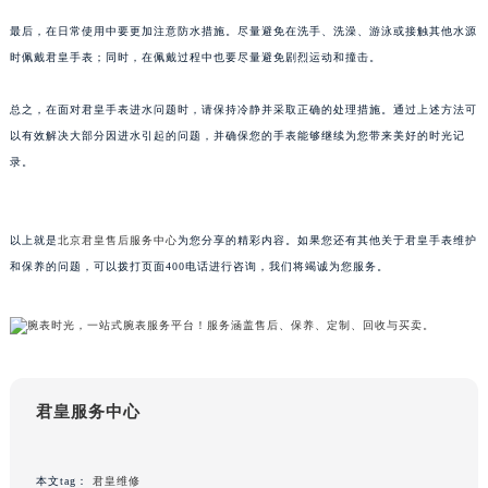
苏州市苏州工业园区星港街199号苏州中心办公楼C座22层08室（需提前预约）
最后，在日常使用中要更加注意防水措施。尽量避免在洗手、洗澡、游泳或接触其他水源
武汉市江汉区解放大道686号世界贸易大厦38层09室（需提前预约）
时佩戴君皇手表；同时，在佩戴过程中也要尽量避免剧烈运动和撞击。
南宁市青秀区金湖路59号地王大厦12楼1224室（需提前预约）
总之，在面对君皇手表进水问题时，请保持冷静并采取正确的处理措施。通过上述方法可
合肥市蜀山区潜山路111号万象城华润大厦B座12楼03室（需提前预约）
以有效解决大部分因进水引起的问题，并确保您的手表能够继续为您带来美好的时光记
泉州市丰泽区宝洲路729号浦西万达中心写字楼A座7楼709室（需提前预约）
录。
青岛市南区山东路6号华润大厦B座22层04室（需提前预约）
烟台市芝罘区胜利路139号万达金融中心A座907室（需提前预约）
长春市朝阳区西安大路727号中银大厦A座(旺进大厦)18层09室（需提前预约）
以上就是
北京君皇售后服务中心
为您分享的精彩内容。如果您还有其他关于君皇手表维护
贵阳市南明区都司高架桥路33号亨特国际金融中心14楼14D（需提前预约）
和保养的问题，可以拨打页面400电话进行咨询，我们将竭诚为您服务。
昆明市盘龙区北京路928号同德昆明广场写字楼10层06室（需提前预约）
石家庄市长安区中山东路39号勒泰中心写字楼B座13层07室（需提前预约）
西安市碑林区南关正街88号华侨城长安国际中心E座6楼10室（需提前预约）
海口市龙华区金贸东路5号海口华润大厦B座17层1707室（需提前预约）
君皇服务中心
唐山市路南区新华东道100号万达广场写字楼A座10层1002室（需提前预约）
台州市椒江区东海大道1800号腾达中心东1幢20楼2002室（需提前预约）
内蒙古自治区呼和浩特市玉泉区大学西街70号华润万象城写字楼（鄂尔多斯大厦）23层2326室（需提前预约）
本文tag：
君皇维修