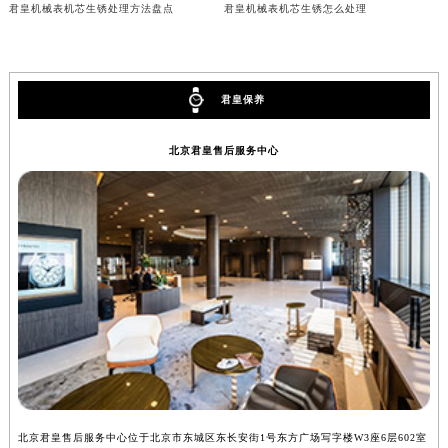
君皇机械表机芯生锈处理方法盘点
君皇机械表机芯生锈怎么处理
辽宁省铁岭市银州区南马路君皇售后服务中心（需提前预约）
辽宁省营口市站前区市府路与渤海大街交叉口君皇售后服务中心（需提前预约）
辽宁省沈阳市沈河区中街路137号亨得利名表维修授权店1楼君皇售后服务中心（需提前预约）
君皇保养
辽宁省沈阳市沈河区中街路83号亨得利名表维修授权店1楼君皇售后服务中心（需提前预约）
北京市朝阳区建国门外大街甲6号华熙国际中心D座11层1102室君皇售后服务中心（北京总部）（需提前预约）
北京君皇售后服务中心
北京市东城区东长安街1号王府井东方广场W3座6层602室君皇售后服务中心（需提前预约）
河北省保定市竞秀区朝阳北大街北国先天下君皇售后服务中心（需提前预约）
内蒙古自治区阿拉善盟市左旗土尔扈特大街君皇售后服务中心（需提前预约）
内蒙古自治区巴彦淖尔市临河区新华街君皇售后服务中心（需提前预约）
内蒙古自治区包头市青山区幸福路甲3号王府井百货名表维修君皇售后服务中心（需提前预约）
内蒙古自治区赤峰市红山区哈达街君皇售后服务中心（需提前预约）
内蒙古自治区鄂尔多斯市东胜区伊金霍洛街君皇售后服务中心（需提前预约）
内蒙古自治区呼伦贝尔市海拉尔区中央街君皇售后服务中心（需提前预约）
内蒙古自治区通辽市科尔沁区明仁大街君皇售后服务中心（需提前预约）
内蒙古自治区乌海市海勃湾区人民南路君皇售后服务中心（需提前预约）
北京君皇售后服务中心位于北京市东城区东长安街1号东方广场写字楼W3座6层602室
上
内蒙古自治区乌兰察布市集宁区恩和大街君皇售后服务中心（需提前预约）