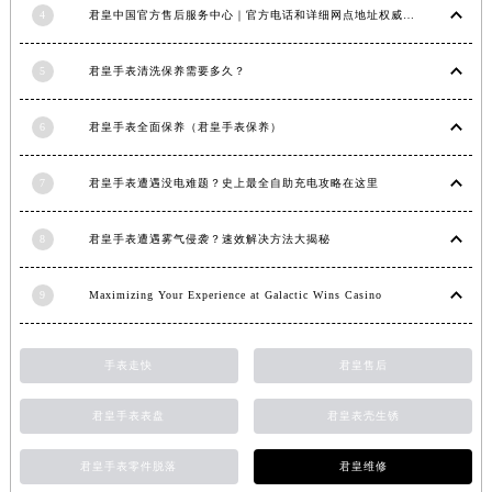
4
君皇中国官方售后服务中心｜官方电话和详细网点地址权威信息公示（2026年7月最新）
福建省莆田市城厢区霞林街道荔华东大道君皇售后服务中心（需提前预约）
福建省三明市三元区东乾二路君皇售后服务中心（需提前预约）
5
君皇手表清洗保养需要多久？
福建省漳州市龙文区步港路君皇售后服务中心（需提前预约）
江苏省常州市新北区龙锦路1590号现代传媒中心5号楼10层1008室君皇售后服务中心（需提前预约）
6
君皇手表全面保养（君皇手表保养）
江苏省淮安市清江浦区淮海北路君皇售后服务中心（需提前预约）
江苏省连云港市海州区通灌北路君皇售后服务中心（需提前预约）
7
君皇手表遭遇没电难题？史上最全自助充电攻略在这里
江苏省南京市秦淮区中山南路1号南京中心22层22-C1-C3室君皇售后服务中心（需提前预约）
江苏省宿迁市宿城区西湖路君皇售后服务中心（需提前预约）
8
君皇手表遭遇雾气侵袭？速效解决方法大揭秘
江苏省泰州市海陵区永定东路399号置地商务中心东塔（华润万象城）17层1706室君皇售后服务中心（需提前预约）
9
Maximizing Your Experience at Galactic Wins Casino
江苏省徐州市鼓楼区淮海东路29号苏宁广场IFC国际金融中心35层3508室君皇售后服务中心（需提前预约）
江苏省盐城市盐都区世纪大道5号盐城金融城写字楼1号楼16层1604室君皇售后服务中心（需提前预约）
江苏省扬州市邗江区国展路29号星耀天地写字楼1号楼18层1803室君皇售后服务中心（需提前预约）
手表走快
君皇售后
江苏省镇江市京口区中山东路君皇售后服务中心（需提前预约）
君皇手表表盘
君皇表壳生锈
江西省抚州市临川区赣东大道君皇售后服务中心（需提前预约）
江西省赣州市章贡区文清路君皇售后服务中心（需提前预约）
君皇手表零件脱落
君皇维修
江西省吉安市吉州区井冈山大道君皇售后服务中心（需提前预约）