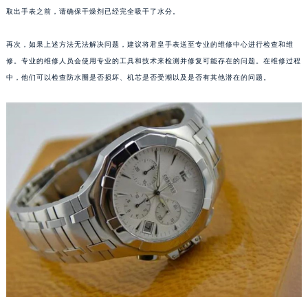
取出手表之前，请确保干燥剂已经完全吸干了水分。
福州市鼓楼区五四路128-1号恒力城写字楼15层03室（需提前预约）
成都市锦江区人民东路6号SAC东原中心写字楼24层2406B室（需提前预约）
再次，如果上述方法无法解决问题，建议将君皇手表送至专业的维修中心进行检查和维
重庆市江北区观音桥步行街2号融恒时代广场写字楼9层902室（需提前预约）
修。专业的维修人员会使用专业的工具和技术来检测并修复可能存在的问题。在维修过程
长沙市芙蓉区定王台街道建湘路393号世茂环球金融中心写字楼（芙蓉广场）10层13室（需提前预约）
中，他们可以检查防水圈是否损坏、机芯是否受潮以及是否有其他潜在的问题。
郑州市二七区铭功路10号华润大厦写字楼29层2905室（需提前预约）
太原市迎泽区解放路15号亨得利名表服务中心（品牌授权店）3层整层（需提前预约）
沈阳市沈河区中街路137号亨得利名表服务中心（品牌授权店）1层整层（需提前预约）
沈阳市沈河区中街路83号亨得利名表服务中心（品牌授权店）1层整层（需提前预约）
乌鲁木齐市天山区红山路26号时代广场（CCMALL）C座17层17-B（需提前预约）
温州市鹿城区锦绣路1067号置信广场10层1015室（需提前预约）
哈尔滨市道里区友谊西路600号富力中心T2座写字楼29层03室（需提前预约）
大连市中山区人民路15号国际金融大厦7层G室（需提前预约）
佛山市禅城区季华五路57号万科金融中心C座12层1205室（需提前预约）
东莞市东城街道鸿福东路1号民盈国贸中心T1写字楼9层907室（需提前预约）
无锡市梁溪区人民中路139号恒隆广场写字楼1座11层1104室（需提前预约）
南通市崇川区工农路57号圆融广场写字楼16层1603室（需提前预约）