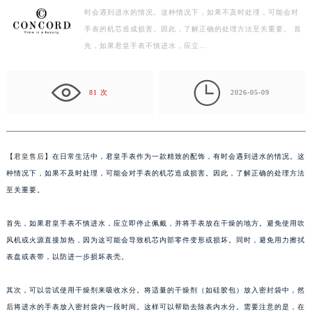
时会遇到进水的情况。这种情况下，如果不及时处理，可能会对
徐州市鼓楼区淮海东路29号苏宁广场IFC国际金融中心写字楼35层3508室（需提前预约）
手表的机芯造成损害。因此，了解正确的处理方法至关重要。 首
扬州市邗江区国展路29号星耀天地写字楼1号楼18层1803室（需提前预约）
先，如果君皇手表不慎进水，应立…
盐城市盐都区世纪大道5号盐城金融城写字楼1号楼16层1604室（需提前预约）
泰州市海陵区永定东路399号置地商务中心东塔写字楼（华润万象城）17层1706室（需提前预约）

宁波市江北区大闸南路500号来福士广场办公楼20层2009室（需提前预约）
81 次
2026-05-09
杭州市上城区钱江路1366号华润大厦写字楼A座5层503-5室（需提前预约）
金华市金东区东市南街777号金华万达广场写字楼4号楼22层2209室（需提前预约）
绍兴市越城区胜利东路379号世茂天际中心写字楼8层805室（需提前预约）
【
君皇售后
】在日常生活中，君皇手表作为一款精致的配饰，有时会遇到进水的情况。这
嘉兴市南湖区广益路705号嘉兴世界贸易中心写字楼A座13层1304室（需提前预约）
种情况下，如果不及时处理，可能会对手表的机芯造成损害。因此，了解正确的处理方法
南昌市红谷滩新区红谷中大道998号绿地双子塔（中央广场）A1座办公楼14层07室（需提前预约）
至关重要。
济南市历下区经十路11111号华润中心写字楼（万象城）15层1508室（需提前预约）
首先，如果君皇手表不慎进水，应立即停止佩戴，并将手表放在干燥的地方。避免使用吹
广州市天河区天河路230号万菱汇国际中心写字楼A塔7层704室（需提前预约）
风机或火源直接加热，因为这可能会导致机芯内部零件变形或损坏。同时，避免用力擦拭
广州市越秀区环市东路371-375号世界贸易中心大厦南塔写字楼15层07室（需提前预约）
表盘或表带，以防进一步损坏表壳。
深圳市罗湖区深南东路5001号华润大厦写字楼17层1701室（需提前预约）
惠州市惠城区江北文昌一路7号华贸大厦写字楼1座30层05室（需提前预约）
其次，可以尝试使用干燥剂来吸收水分。将适量的干燥剂（如硅胶包）放入密封袋中，然
厦门市思明区湖滨东路95号华润大厦写字楼B座11层1104室（需提前预约）
后将进水的手表放入密封袋内一段时间。这样可以帮助去除表内水分。需要注意的是，在