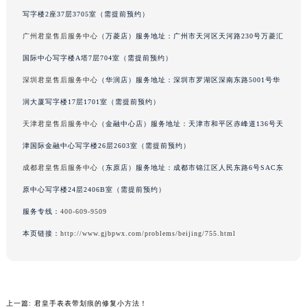
吉林省辽源市龙山区人民大街君皇售后服务中心（需提前预约）
写字楼2座37层3705室（需提前预约）
吉林省梅河口市新华街道梅河大街君皇售后服务中心（需提前预约）
广州君皇售后服务中心
（万菱店）服务地址：广州市天河区天河路230号万菱汇
吉林省四平市铁东区紫气大路与南九经街交汇处君皇售后服务中心（需提前预约）
国际中心写字楼A塔7层704室（需提前预约）
吉林省松原市宁江区五环大街君皇售后服务中心（需提前预约）
深圳君皇售后服务中心
（华润店）服务地址：深圳市罗湖区深南东路5001号华
吉林省通化市东昌区环通乡江南大街君皇售后服务中心（需提前预约）
润大厦写字楼17层1701室（需提前预约）
吉林省延边市延吉市解放路君皇售后服务中心（需提前预约）
天津君皇售后服务中心
（金融中心店）服务地址：天津市和平区赤峰道136号天
辽宁省鞍山市铁东区站前街君皇售后服务中心（需提前预约）
津国际金融中心写字楼26层2603室（需提前预约）
辽宁省本溪市平山区胜利路君皇售后服务中心（需提前预约）
辽宁省朝阳市双塔区新华路君皇售后服务中心（需提前预约）
成都君皇售后服务中心
（东原店）服务地址：成都市锦江区人民东路6号SAC东
辽宁省丹东市振兴区七经街君皇售后服务中心（需提前预约）
原中心写字楼24层2406B室（需提前预约）
辽宁省抚顺市新抚区东一路君皇售后服务中心（需提前预约）
服务专线：
400-609-9509
辽宁省阜新市海州区解放大街君皇售后服务中心（需提前预约）
本页链接：
http://www.gjbpwx.com/problems/beijing/755.html
辽宁省葫芦岛市连山区中央路君皇售后服务中心（需提前预约）
辽宁省锦州市古塔区中央大街君皇售后服务中心（需提前预约）
辽宁省辽阳市白塔区新运大街君皇售后服务中心（需提前预约）
辽宁省盘锦市兴隆台区石油大街君皇售后服务中心（需提前预约）
上一篇:
君皇手表表带划痕的修复小方法！