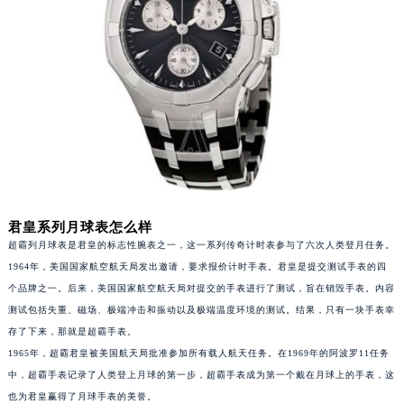
福州市鼓楼区五四路128-1号恒力城写字楼15层03室（需提前预约）
成都市锦江区人民东路6号SAC东原中心写字楼24层2406B室（需提前预约）
重庆市江北区观音桥步行街2号融恒时代广场写字楼9层902室（需提前预约）
长沙市芙蓉区定王台街道建湘路393号世茂环球金融中心写字楼（芙蓉广场）10层13室（需提前预约）
郑州市二七区铭功路10号华润大厦写字楼29层2905室（需提前预约）
太原市迎泽区解放路15号亨得利名表服务中心（品牌授权店）3层整层（需提前预约）
沈阳市沈河区中街路137号亨得利名表服务中心（品牌授权店）1层整层（需提前预约）
沈阳市沈河区中街路83号亨得利名表服务中心（品牌授权店）1层整层（需提前预约）
乌鲁木齐市天山区红山路26号时代广场（CCMALL）C座17层17-B（需提前预约）
君皇系列月球表怎么样
温州市鹿城区锦绣路1067号置信广场10层1015室（需提前预约）
超霸列月球表是君皇的标志性腕表之一，这一系列传奇计时表参与了六次人类登月任务。
1964年，美国国家航空航天局发出邀请，要求报价计时手表。君皇是提交测试手表的四
哈尔滨市道里区友谊西路600号富力中心T2座写字楼29层03室（需提前预约）
个品牌之一。后来，美国国家航空航天局对提交的手表进行了测试，旨在销毁手表。内容
大连市中山区人民路15号国际金融大厦7层G室（需提前预约）
测试包括失重、磁场、极端冲击和振动以及极端温度环境的测试。结果，只有一块手表幸
佛山市禅城区季华五路57号万科金融中心C座12层1205室（需提前预约）
存了下来，那就是超霸手表。
东莞市东城街道鸿福东路1号民盈国贸中心T1写字楼9层907室（需提前预约）
1965年，超霸君皇被美国航天局批准参加所有载人航天任务。在1969年的阿波罗11任务
无锡市梁溪区人民中路139号恒隆广场写字楼1座11层1104室（需提前预约）
中，超霸手表记录了人类登上月球的第一步，超霸手表成为第一个戴在月球上的手表，这
南通市崇川区工农路57号圆融广场写字楼16层1603室（需提前预约）
也为君皇赢得了月球手表的美誉。