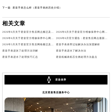
辽宁省铁岭市银州区南马路君皇售后服务中心（需提前预约）
下一篇:
君皇手表怎么样（君皇手表的历史介绍）
辽宁省营口市站前区市府路与渤海大街交叉口君皇售后服务中心（需提前预约）
辽宁省沈阳市沈河区中街路137号亨得利名表维修授权店1楼君皇售后服务中心（需提前预约）
相关文章
辽宁省沈阳市沈河区中街路83号亨得利名表维修授权店1楼君皇售后服务中心（需提前预约）
2026年6月关于君皇官方售后网点搬迁及新增的正式公文
2026年6月关于君皇官方维修保养中心网点搬迁新增的公告
北京市朝阳区建国门外大街甲6号华熙国际中心D座11层1102室君皇售后服务中心（北京总部）（需提前预约）
2026年6月关于君皇官方维修保养中心网点搬迁新增的正式文件内容
2026年6月官方通告：君皇售后网点最新调整（含迁址与新增）
北京市东城区东长安街1号王府井东方广场W3座6层602室君皇售后服务中心（需提前预约）
2026年5月关于君皇官方售后网络搬迁及新增的补充通知
君皇手表表带过短解决办法深度解析
河北省保定市竞秀区朝阳北大街北国先天下君皇售后服务中心（需提前预约）
君皇手表进灰了处理方法详解
君皇手表进水了解决办法
内蒙古自治区阿拉善盟市左旗土尔扈特大街君皇售后服务中心（需提前预约）
君皇手表进水了处理技巧汇总
君皇机械表机芯生锈处理方法盘点
内蒙古自治区巴彦淖尔市临河区新华街君皇售后服务中心（需提前预约）
内蒙古自治区包头市青山区幸福路甲3号王府井百货名表维修君皇售后服务中心（需提前预约）
内蒙古自治区赤峰市红山区哈达街君皇售后服务中心（需提前预约）
君皇保养
内蒙古自治区鄂尔多斯市东胜区伊金霍洛街君皇售后服务中心（需提前预约）
内蒙古自治区呼伦贝尔市海拉尔区中央街君皇售后服务中心（需提前预约）
北京君皇售后服务中心
内蒙古自治区通辽市科尔沁区明仁大街君皇售后服务中心（需提前预约）
内蒙古自治区乌海市海勃湾区人民南路君皇售后服务中心（需提前预约）
内蒙古自治区乌兰察布市集宁区恩和大街君皇售后服务中心（需提前预约）