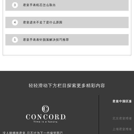
3
君皇手表机芯怎么取出
山东省威海市环翠区新威海路89号振华商厦一楼名表维修君皇售后服务中心（需提前预约）
山东省潍坊市奎文区东风东街君皇售后服务中心（需提前预约）
4
君皇进水不走了是什么原因
山东省枣庄市滕州市北辛路与善国路交叉口君皇售后服务中心（需提前预约）
山东省淄博市张店区金晶大道君皇售后服务中心（需提前预约）
上海市黄浦区南京东路299号宏伊国际广场写字楼8层806室君皇售后服务中心（需提前预约）
5
君皇手表表针脱落解决技巧推荐
上海市徐汇区虹桥路3号港汇中心2座37层3705室君皇售后服务中心（需提前预约）
浙江省杭州市上城区钱江路1366号华润大厦A座5层503-5室君皇售后服务中心（需提前预约）
浙江省湖州市吴兴区劳动路君皇售后服务中心（需提前预约）
浙江省嘉兴市南湖区广益路705号嘉兴世界贸易中心A座13层1304室君皇售后服务中心（需提前预约）
浙江省金华市金东区东市南街777号金华万达广场4号楼22楼2209室君皇售后服务中心（需提前预约）
轻轻滑动下方栏目探索更多精彩内容
浙江省丽水市莲都区解放街君皇售后服务中心（需提前预约）
浙江省宁波市江北区大闸南路500号来福士广场办公楼20层2009室君皇售后服务中心（需提前预约）
君皇中国区服
浙江省衢州市柯城区上街君皇售后服务中心（需提前预约）
浙江省绍兴市越城区胜利东路379号世茂天际中心写字楼8层805室君皇售后服务中心（需提前预约）
北京君皇维修
浙江省舟山市定海区解放东路君皇售后服务中心（需提前预约）
上海君皇维修
澳门特别行政区大堂区议事亭前地（新马路）君皇售后服务中心（需提前预约）
没人能拥有君皇,只不过为下一代保管而已