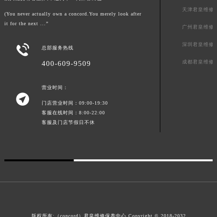
澳门特别行政区风顺堂区南湾大马路君皇售后服务中心（需提前预约）
天津君皇维修
(You never actually own a concord.You merely look after
澳门特别行政区花地玛堂区关闸广场君皇售后服务中心（需提前预约）
it for the next ...”
广州君皇维修
澳门特别行政区花王堂区大三巴商圈君皇售后服务中心（需提前预约）
深圳君皇维修

总部服务热线
澳门特别行政区嘉模堂区官也街君皇售后服务中心（需提前预约）
成都君皇维修
400-609-9509
澳门省路氹城市金光大道君皇售后服务中心（需提前预约）
澳门特别行政区望德堂区塔石广场君皇售后服务中心（需提前预约）
营业时间：
福建省福州市鼓楼区五四路128-1号恒力城写字楼15层03室君皇售后服务中心（需提前预约）

门店营业时间：09:00-19:30
福建省厦门市思明区湖滨东路95号万象城华润大厦B座11层1104室君皇售后服务中心（需提前预约）
客服在线时间：8:00-22:00
广东省潮州市潮安区新风路与潮汕路交汇处君皇售后服务中心（需提前预约）
客服及门店节假日不休
广东省广州市天河区天河路230号万菱汇国际中心A塔7层704室君皇售后服务中心（需提前预约）
广东省广州市越秀区环市东路371-375号世界贸易中心大厦南塔15层1507室君皇售后服务中心（需提前预约）
广东省河源市源城区越王大道君皇售后服务中心（需提前预约）
广东省惠州市惠城区江北文昌一路7号华贸大厦1座30层3005室君皇售后服务中心（需提前预约）
广东省江门市蓬江区广场西路君皇售后服务中心（需提前预约）
广东省揭阳市榕城进贤门步行街君皇售后服务中心（需提前预约）
广东省茂名市电白区水东街道迎宾大道君皇售后服务中心（需提前预约）
版权所有:（concord）
君皇维修保养中心
Copyright © 2018-2032