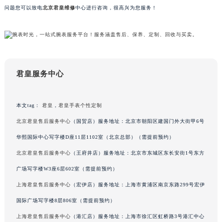
问题您可以致电
北京君皇维修
中心进行咨询，很高兴为您服务！
甘肃省兰州市七里河区西津西路16号兰州中心写字楼21层2102室（需提前预约）
重庆市解放碑渝中区民权路28号英利国际金融中心写字楼20层01室（需提前预约）
黑龙江省大庆市萨尔图区会战大街君皇售后服务中心（需提前预约）
黑龙江省鹤岗市向阳区红军路君皇售后服务中心（需提前预约）
黑龙江省黑河市爱辉区中央街君皇售后服务中心（需提前预约）
君皇服务中心
黑龙江省鸡西市鸡冠区红军路君皇售后服务中心（需提前预约）
黑龙江省佳木斯市向阳区长安路君皇售后服务中心（需提前预约）
本文tag：
君皇
，
君皇手表个性定制
黑龙江省牡丹江市东安区太平路君皇售后服务中心（需提前预约）
黑龙江省七台河市桃山区大同街君皇售后服务中心（需提前预约）
北京君皇售后服务中心
（国贸店）服务地址：北京市朝阳区建国门外大街甲6号
黑龙江省齐齐哈尔市龙沙区龙华路君皇售后服务中心（需提前预约）
华熙国际中心写字楼D座11层1102室（北京总部）（需提前预约）
黑龙江省双鸭山市尖山区新兴大街君皇售后服务中心（需提前预约）
北京君皇售后服务中心
（王府井店）服务地址：北京市东城区东长安街1号东方
黑龙江省绥化市北林区新华街与康庄路交叉口君皇售后服务中心（需提前预约）
广场写字楼W3座6层602室（需提前预约）
黑龙江省伊春市伊美区通河路君皇售后服务中心（需提前预约）
上海君皇售后服务中心
（宏伊店）服务地址：上海市黄浦区南京东路299号宏伊
吉林省白城市洮北区明仁南街君皇售后服务中心（需提前预约）
国际广场写字楼8层806室（需提前预约）
吉林省白山市浑江区浑江大街君皇售后服务中心（需提前预约）
上海君皇售后服务中心
（港汇店）服务地址：上海市徐汇区虹桥路3号港汇中心
吉林省吉林市船营区河南街君皇售后服务中心（需提前预约）