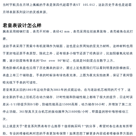
当时宇航员在月球上佩戴的手表是第四代超霸手表ST 105.012，这款历史手表也是超霸
苏州市苏州工业园区星港街199号苏州中心办公楼C座22层08室（需提前预约）
月球表新系列设计的灵感来源。
武汉市江汉区解放大道686号世界贸易大厦38层09室（需提前预约）
南宁市青秀区金湖路59号地王大厦12楼1224室（需提前预约）
君皇表设计怎么样
合肥市蜀山区潜山路111号万象城华润大厦B座12楼03室（需提前预约）
腕表采用精钢打造，表壳不对称，表径42 mm，表壳采用拉丝效果装饰，表壳棱角在此打
磨。
泉州市丰泽区宝洲路729号浦西万达中心写字楼A座7楼709室（需提前预约）
这款手表采用了黑索今有机玻璃作为镜面，这也是众所周知的亚克力材料。这种材料也用
青岛市南区山东路6号华润大厦B座22层04室（需提前预约）
于更好地还原手表原型。除此之外，还有很多小细节还原了经典设计，比如阳极氧化铝表
烟台市芝罘区胜利路139号万达金融中心A座907室（需提前预约）
圈，速计刻度饰有著名的“Dot over 90”标记，也就是90刻度点在数字上方。
长春市朝阳区西安大路727号中银大厦A座(旺进大厦)18层09室（需提前预约）
黑色阶梯式表盘也沿用了历史腕表的设计。通过上近焦图我们可以看到明显的阶梯效应。
贵阳市南明区都司高架桥路33号亨特国际金融中心14楼14D（需提前预约）
表盘上有三个辅助盘。手表的时标涂有绿色夜光漆。上图为夜光实拍效果，保证了夜间昏
昆明市盘龙区北京路928号同德昆明广场写字楼10层06室（需提前预约）
暗光线下手表的可读性。
君皇将其从旧的1861年运动升级为3861年的贞观运动。在与老款机芯相同的尺寸下，这
石家庄市长安区中山东路39号勒泰中心写字楼B座13层07室（需提前预约）
款全新的手动上弦机芯在动力储存、计时性能和防磁性能上都有了很大的提升，日走时误
西安市碑林区南关正街88号华侨城长安国际中心E座6楼10室（需提前预约）
差从-1/11秒提升到0/5秒，防磁性能高达15000高斯，动力储存50小时，并增加了第二次
海口市龙华区金贸东路5号海口华润大厦B座17层1707室（需提前预约）
停止功能。361智真天文台机芯的振动频率为21600拍/小时，即圆盘的秒针每秒移动三
唐山市路南区新华东道100号万达广场写字楼A座10层1002室（需提前预约）
次。
台州市椒江区东海大道1800号腾达中心东1幢20楼2002室（需提前预约）
以上就是关于“君皇系列男表有什么推荐？值得购买吗？”的分享，希望对各位表友有所帮
内蒙古自治区呼和浩特市玉泉区大学西街70号华润万象城写字楼（鄂尔多斯大厦）23层2326室（需提前预约）
助。专业的维修机构对您的手表更加有保障！如果您想了解更多内容或者维修保养方面的