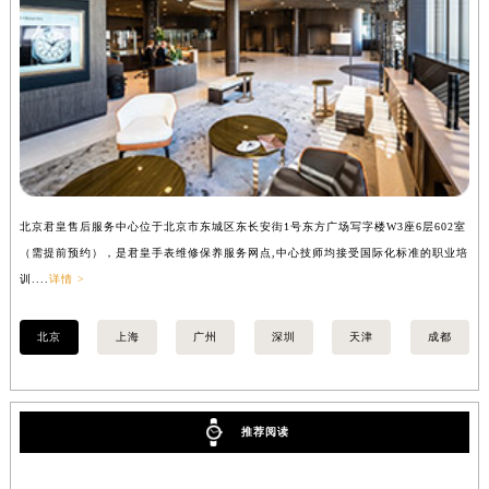
内蒙古自治区锡林郭勒盟市锡林浩特市光明街与额尔敦路交叉口君皇售后服务中心（需提前预约）
内蒙古自治区兴安盟市乌兰浩特市兴安大街君皇售后服务中心（需提前预约）
山西省大同市平城区迎宾街君皇售后服务中心（需提前预约）
山西省晋城市城区黄华街君皇售后服务中心（需提前预约）
山西省晋中市榆次区顺城街君皇售后服务中心（需提前预约）
山西省临汾市尧都区解放路君皇售后服务中心（需提前预约）
山西省吕梁市离石区永宁中路与建设街交叉口君皇售后服务中心（需提前预约）
北京君皇售后服务中心位于北京市东城区东长安街1号东方广场写字楼W3座6层602室
上
山西省朔州市朔城区怡西路与鄯阳西街交汇处君皇售后服务中心（需提前预约）
（需提前预约），是君皇手表维修保养服务网点,中心技师均接受国际化标准的职业培
（
山西省忻州市忻府区和平东街与七一南路交叉口君皇售后服务中心（需提前预约）
训....
详情 >
训..
山西省阳泉市郊区平阳东街与新城大道交叉口君皇售后服务中心（需提前预约）
山西省运城市盐湖区河东街君皇售后服务中心（需提前预约）
北京
上海
广州
深圳
天津
成都
山西省长治市潞州区英雄中路君皇售后服务中心（需提前预约）
山西省太原市迎泽区迎泽街道解放路15号亨得利名表维修授权店3楼君皇售后服务中心（需提前预约）
天津市和平区赤峰道136号天津国际金融中心26层2603室君皇售后服务中心（需提前预约）
推荐阅读
安徽省安庆市迎江区人民路君皇售后服务中心（需提前预约）
安徽省蚌埠市蚌山区淮河路君皇售后服务中心（需提前预约）