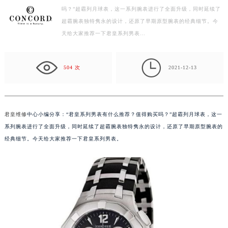
吗？”超霸列月球表，这一系列腕表进行了全面升级，同时延续了
徐州市鼓楼区淮海东路29号苏宁广场IFC国际金融中心写字楼35层3508室（需提前预约）
超霸腕表独特隽永的设计，还原了早期原型腕表的经典细节。今
扬州市邗江区国展路29号星耀天地写字楼1号楼18层1803室（需提前预约）
天给大家推荐一下君皇系列男表…
盐城市盐都区世纪大道5号盐城金融城写字楼1号楼16层1604室（需提前预约）
泰州市海陵区永定东路399号置地商务中心东塔写字楼（华润万象城）17层1706室（需提前预约）

宁波市江北区大闸南路500号来福士广场办公楼20层2009室（需提前预约）
504 次
2021-12-13
杭州市上城区钱江路1366号华润大厦写字楼A座5层503-5室（需提前预约）
金华市金东区东市南街777号金华万达广场写字楼4号楼22层2209室（需提前预约）
绍兴市越城区胜利东路379号世茂天际中心写字楼8层805室（需提前预约）
君皇维修
中心小编分享：“君皇系列男表有什么推荐？值得购买吗？”超霸列月球表，这一
嘉兴市南湖区广益路705号嘉兴世界贸易中心写字楼A座13层1304室（需提前预约）
系列腕表进行了全面升级，同时延续了超霸腕表独特隽永的设计，还原了早期原型腕表的
南昌市红谷滩新区红谷中大道998号绿地双子塔（中央广场）A1座办公楼14层07室（需提前预约）
经典细节。今天给大家推荐一下君皇系列男表。
济南市历下区经十路11111号华润中心写字楼（万象城）15层1508室（需提前预约）
广州市天河区天河路230号万菱汇国际中心写字楼A塔7层704室（需提前预约）
广州市越秀区环市东路371-375号世界贸易中心大厦南塔写字楼15层07室（需提前预约）
深圳市罗湖区深南东路5001号华润大厦写字楼17层1701室（需提前预约）
惠州市惠城区江北文昌一路7号华贸大厦写字楼1座30层05室（需提前预约）
厦门市思明区湖滨东路95号华润大厦写字楼B座11层1104室（需提前预约）