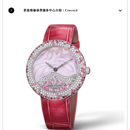
安徽省亳州市谯城区魏武大道君皇售后服务中心（需提前预约）
1
君皇维修保养服务中心介绍 | Concord
安徽省池州市贵池区长江路君皇售后服务中心（需提前预约）
安徽省滁州市琅琊区南谯北路君皇售后服务中心（需提前预约）
安徽省阜阳市颍州区颍州北路君皇售后服务中心（需提前预约）
安徽省淮北市相山区淮海路君皇售后服务中心（需提前预约）
安徽省淮南市田家庵区国庆中路君皇售后服务中心（需提前预约）
安徽省黄山市屯溪区黄山西路君皇售后服务中心（需提前预约）
安徽省六安市金安区解放中路君皇售后服务中心（需提前预约）
安徽省马鞍山市雨山区湖南西路君皇售后服务中心（需提前预约）
安徽省宿州市埇桥区人民中路君皇售后服务中心（需提前预约）
安徽省铜陵市铜官区石城大道君皇售后服务中心（需提前预约）
安徽省芜湖市镜湖区中山路步行街君皇售后服务中心（需提前预约）
安徽省宣城市宣州区叠嶂西路君皇售后服务中心（需提前预约）
福建省龙岩市新罗区九一南路君皇售后服务中心（需提前预约）
福建省南平市建阳区人民西路君皇售后服务中心（需提前预约）
福建省宁德市蕉城区天湖东路君皇售后服务中心（需提前预约）