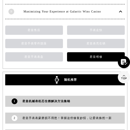
江西省景德镇市珠山区珠山中路君皇售后服务中心（需提前预约）
9
Maximizing Your Experience at Galactic Wins Casino
江西省九江市浔阳区浔阳路君皇售后服务中心（需提前预约）
江西省南昌市红谷滩新区红谷中大道998号绿地双子塔（中央广场）A1座办公楼14层1407室君皇售后服务中心（需提前预约）
江西省萍乡市安源区萍安北大道与康庄路交叉口君皇售后服务中心（需提前预约）
君皇售后
手表走快
江西省上饶市信州区滨江西路君皇售后服务中心（需提前预约）
君皇手表零件脱落
君皇表壳生锈
江西省新余市渝水区北湖西路君皇售后服务中心（需提前预约）
江西省宜春市袁州区中山中路君皇售后服务中心（需提前预约）
君皇手表表盘
君皇维修

江西省鹰潭市月湖区胜利东路君皇售后服务中心（需提前预约）
山东省德州市德城区东风中路君皇售后服务中心（需提前预约）

山东省东营市东营区济南路君皇售后服务中心（需提前预约）
随机推荐
山东省济南市历下区经十路11111号华润中心写字楼（万象城）15层1508室君皇售后服务中心（需提前预约）
山东省济宁市任城区太白楼路君皇售后服务中心（需提前预约）
1
君皇机械表机芯生锈解决方法集锦
山东省莱芜市文化南路8号银座商城名表维修一楼名表维修君皇售后服务中心（需提前预约）
山东省临沂市兰山区解放路君皇售后服务中心（需提前预约）
2
君皇手表表蒙磨损不用愁！掌握这些修复妙招，让爱表焕然一新
山东省日照市东港区烟台路君皇售后服务中心（需提前预约）
山东省泰安市泰山区财源街道泰山大街君皇售后服务中心（需提前预约）