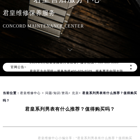
君皇维修保养服务
CONCORD MAINTENANCE CENTER
2026年8月君皇中国区售后服务网络优化升级公告
2026年8月君皇全国官方售后客户服务热线：400-609-9509
▲
官网公告>
君皇官方全国统一服务热线400-609-9509，服务覆盖中国大陆、香港、澳门、台湾全部区域（非大陆需加拨“+86”）
▼
2026年8月君皇售后服务中心最新网点地址：
北京市朝阳区建国门外大街甲6号华熙国际中心写字楼D座11层1102室（北京总部）（需提前预约）
当前位置：
君皇维修中心
>
问题/知识/资讯
>
北京
> 君皇系列男表有什么推荐？值得购买
北京市东城区东长安街1号东方广场写字楼W3座6层602室（需提前预约）
吗？
天津市和平区赤峰道136号天津国际金融中心写字楼26层2603室（需提前预约）
君皇系列男表有什么推荐？值得购买吗？
上海市徐汇区虹桥路3号港汇中心写字楼2座37层3705室（需提前预约）
上海市黄浦区南京东路299号宏伊国际广场写字楼8层806室（需提前预约）
南京市秦淮区中山南路1号（新街口）南京中心写字楼22层C1-1室（需提前预约）
常州市新北区龙锦路1590号现代传媒中心写字楼5号楼10层1008室（需提前预约）
君皇维修中心小编分享：“君皇系列男表有什么推荐？值得购买