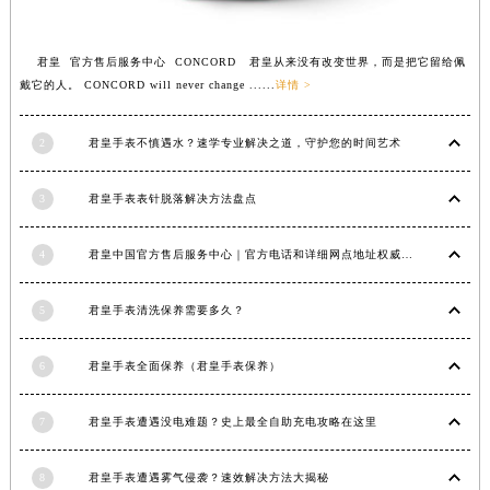
福建省莆田市城厢区霞林街道荔华东大道君皇售后服务中心（需提前预约）
福建省三明市三元区东乾二路君皇售后服务中心（需提前预约）
君皇 官方售后服务中心 CONCORD 君皇从来没有改变世界，而是把它留给佩
福建省漳州市龙文区步港路君皇售后服务中心（需提前预约）
戴它的人。 CONCORD will never change ......
详情 >
江苏省常州市新北区龙锦路1590号现代传媒中心5号楼10层1008室君皇售后服务中心（需提前预约）
2
君皇手表不慎遇水？速学专业解决之道，守护您的时间艺术
江苏省淮安市清江浦区淮海北路君皇售后服务中心（需提前预约）
江苏省连云港市海州区通灌北路君皇售后服务中心（需提前预约）
3
君皇手表表针脱落解决方法盘点
江苏省南京市秦淮区中山南路1号南京中心22层22-C1-C3室君皇售后服务中心（需提前预约）
江苏省宿迁市宿城区西湖路君皇售后服务中心（需提前预约）
4
君皇中国官方售后服务中心｜官方电话和详细网点地址权威信息公示（2026年7月最新）
江苏省泰州市海陵区永定东路399号置地商务中心东塔（华润万象城）17层1706室君皇售后服务中心（需提前预约）
江苏省徐州市鼓楼区淮海东路29号苏宁广场IFC国际金融中心35层3508室君皇售后服务中心（需提前预约）
5
君皇手表清洗保养需要多久？
江苏省盐城市盐都区世纪大道5号盐城金融城写字楼1号楼16层1604室君皇售后服务中心（需提前预约）
江苏省扬州市邗江区国展路29号星耀天地写字楼1号楼18层1803室君皇售后服务中心（需提前预约）
6
君皇手表全面保养（君皇手表保养）
江苏省镇江市京口区中山东路君皇售后服务中心（需提前预约）
江西省抚州市临川区赣东大道君皇售后服务中心（需提前预约）
7
君皇手表遭遇没电难题？史上最全自助充电攻略在这里
江西省赣州市章贡区文清路君皇售后服务中心（需提前预约）
8
君皇手表遭遇雾气侵袭？速效解决方法大揭秘
江西省吉安市吉州区井冈山大道君皇售后服务中心（需提前预约）