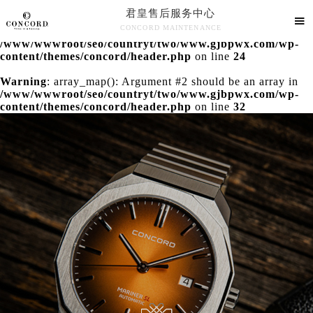
君皇售后服务中心
Warning
: extract() expects parameter 1 to be array, null

CONCORD MAINTENANCE
given in
/www/wwwroot/seo/countryt/two/www.gjbpwx.com/wp-
君皇售后服务中心竭诚为您服务！
content/themes/concord/header.php
on line
24
Warning
: array_map(): Argument #2 should be an array in
/www/wwwroot/seo/countryt/two/www.gjbpwx.com/wp-
content/themes/concord/header.php
on line
32