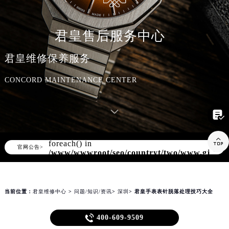
知识/资讯
君皇售后服务中心
君皇维修保养服务
CONCORD MAINTENANCE CENTER

Warning
: Invalid argument supplied for

foreach() in
▲
官网公告>
▼
/www/wwwroot/seo/countryt/two/www.gjbpw
content/themes/concord/header.php
on
line
169
当前位置：
君皇维修中心
>
问题/知识/资讯
>
深圳
> 君皇手表表针脱落处理技巧大全
君皇手表表针脱落处理技巧大全

400-609-9509