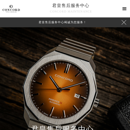
君皇售后服务中心

CONCORD MAINTENANCE

君皇售后服务中心竭诚为您服务！
中心介绍
联系我们
2026年7月君皇中国区售后服务网络优化升级公告
君皇售后服务中心
2026年7月君皇全国官方售后客户服务热线：400-609-9509