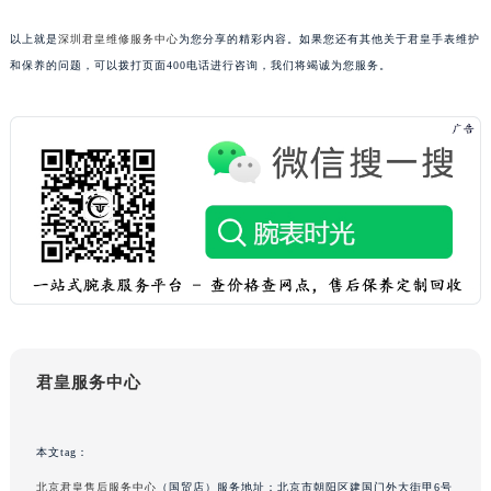
辽宁省本溪市平山区胜利路君皇售后服务中心（需提前预约）
以上就是
深圳君皇维修服务中心
为您分享的精彩内容。如果您还有其他关于君皇手表维护
辽宁省朝阳市双塔区新华路君皇售后服务中心（需提前预约）
和保养的问题，可以拨打页面400电话进行咨询，我们将竭诚为您服务。
辽宁省丹东市振兴区七经街君皇售后服务中心（需提前预约）
辽宁省抚顺市新抚区东一路君皇售后服务中心（需提前预约）
辽宁省阜新市海州区解放大街君皇售后服务中心（需提前预约）
辽宁省葫芦岛市连山区中央路君皇售后服务中心（需提前预约）
辽宁省锦州市古塔区中央大街君皇售后服务中心（需提前预约）
辽宁省辽阳市白塔区新运大街君皇售后服务中心（需提前预约）
辽宁省盘锦市兴隆台区石油大街君皇售后服务中心（需提前预约）
辽宁省铁岭市银州区南马路君皇售后服务中心（需提前预约）
辽宁省营口市站前区市府路与渤海大街交叉口君皇售后服务中心（需提前预约）
辽宁省沈阳市沈河区中街路137号亨得利名表维修授权店1楼君皇售后服务中心（需提前预约）
君皇服务中心
辽宁省沈阳市沈河区中街路83号亨得利名表维修授权店1楼君皇售后服务中心（需提前预约）
北京市朝阳区建国门外大街甲6号华熙国际中心D座11层1102室君皇售后服务中心（需提前预约）
北京市东城区东长安街1号王府井东方广场W3座6层602室君皇售后服务中心（需提前预约）
本文tag：
河北省保定市竞秀区朝阳北大街北国先天下君皇售后服务中心（需提前预约）
北京君皇售后服务中心
（国贸店）服务地址：北京市朝阳区建国门外大街甲6号