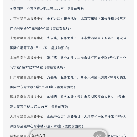
内蒙古自治区阿拉善盟市左旗土尔扈特大街君皇售后服务中心（需提前预约）
华熙国际中心写字楼D座11层1102室（需提前预约）
内蒙古自治区巴彦淖尔市临河区新华街君皇售后服务中心（需提前预约）
北京君皇售后服务中心
（王府井店）服务地址：北京市东城区东长安街1号东方
内蒙古自治区包头市青山区幸福路甲3号王府井百货名表维修君皇售后服务中心（需提前预约）
广场写字楼W3座6层602室（需提前预约）
内蒙古自治区赤峰市红山区哈达街君皇售后服务中心（需提前预约）
上海君皇售后服务中心
（宏伊店）服务地址：上海市黄浦区南京东路299号宏伊
内蒙古自治区鄂尔多斯市东胜区伊金霍洛街君皇售后服务中心（需提前预约）
国际广场写字楼8层806室（需提前预约）
内蒙古自治区呼伦贝尔市海拉尔区中央街君皇售后服务中心（需提前预约）
内蒙古自治区通辽市科尔沁区明仁大街君皇售后服务中心（需提前预约）
上海君皇售后服务中心
（港汇店）服务地址：上海市徐汇区虹桥路3号港汇中心
内蒙古自治区乌海市海勃湾区人民南路君皇售后服务中心（需提前预约）
写字楼2座37层3705室（需提前预约）
内蒙古自治区乌兰察布市集宁区恩和大街君皇售后服务中心（需提前预约）
广州君皇售后服务中心
（万菱店）服务地址：广州市天河区天河路230号万菱汇
内蒙古自治区锡林郭勒盟市锡林浩特市光明街与额尔敦路交叉口君皇售后服务中心（需提前预约）
国际中心写字楼A塔7层704室（需提前预约）
内蒙古自治区兴安盟市乌兰浩特市兴安大街君皇售后服务中心（需提前预约）
深圳君皇售后服务中心
（华润店）服务地址：深圳市罗湖区深南东路5001号华
山西省大同市平城区迎宾街君皇售后服务中心（需提前预约）
润大厦写字楼17层1701室（需提前预约）
山西省晋城市城区黄华街君皇售后服务中心（需提前预约）
天津君皇售后服务中心
（金融中心店）服务地址：天津市和平区赤峰道136号天
山西省晋中市榆次区顺城街君皇售后服务中心（需提前预约）
山西省临汾市尧都区解放路君皇售后服务中心（需提前预约）
津国际金融中心写字楼26层2603室（需提前预约）
山西省吕梁市离石区永宁中路与建设街交叉口君皇售后服务中心（需提前预约）
预约入口
关闭
成都君皇售后服务中心
（东原店）服务地址：成都市锦江区人民东路6号SAC东