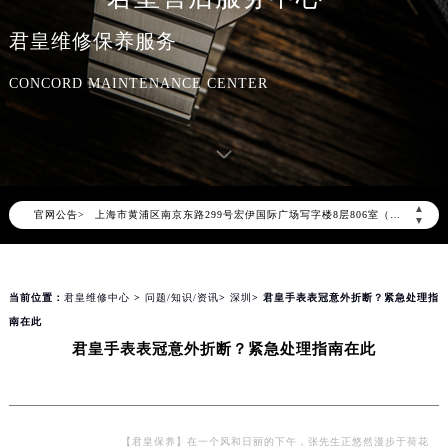
君皇官方全国统一服务热线400-609-9509，服务覆盖中国大陆、香港、澳门、台湾全部区域（非大陆需加拨“+86”）
君皇维修保养服务
2026年7月君皇售后服务中心最新网点地址：
北京市东城区东长安街1号东方广场写字楼W3座6层602室（需提前预约）
CONCORD MAINTENANCE CENTER
北京市朝阳区建国门外大街甲6号华熙国际中心写字楼D座11层1102室（需提前预约）
天津市和平区赤峰道136号天津国际金融中心写字楼26层2603室（需提前预约）
上海市徐汇区虹桥路3号港汇中心写字楼2座37层3705室（需提前预约）
上海市黄浦区南京东路299号宏伊国际广场写字楼8层806室（需提前预约）
▲
官网公告>
南京市秦淮区中山南路1号（新街口）南京中心写字楼22层C1-1室（需提前预约）
▼
常州市新北区龙锦路1590号现代传媒中心写字楼5号楼10层1008室（需提前预约）
徐州市鼓楼区淮海东路29号苏宁广场IFC国际金融中心写字楼35层3508室（需提前预约）
当前位置：
君皇维修中心
>
问题/知识/资讯
>
深圳
> 君皇手表表冠意外折断？紧急处理指
扬州市邗江区国展路29号星耀天地写字楼1号楼18层1803室（需提前预约）
南在此
盐城市盐都区世纪大道5号盐城金融城写字楼1号楼16层1604室（需提前预约）
君皇手表表冠意外折断？紧急处理指南在此
泰州市海陵区永定东路399号置地商务中心东塔写字楼（华润万象城）17层1706室（需提前预约）
宁波市江北区大闸南路500号来福士广场办公楼20层2009室（需提前预约）
杭州市上城区钱江路1366号华润大厦写字楼A座5层503-5室（需提前预约）
金华市金东区东市南街777号金华万达广场写字楼4号楼22层2209室（需提前预约）
【君皇保养】在一个风和日丽的下午，张先生正悠然漫步于荷花