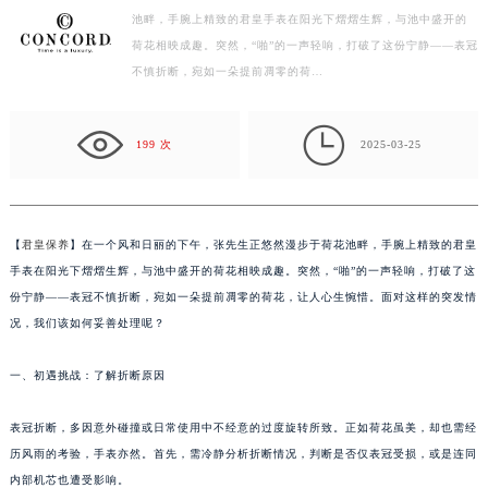
池畔，手腕上精致的君皇手表在阳光下熠熠生辉，与池中盛开的
绍兴市越城区胜利东路379号世茂天际中心写字楼8层805室（需提前预约）
荷花相映成趣。突然，“啪”的一声轻响，打破了这份宁静——表冠
嘉兴市南湖区广益路705号嘉兴世界贸易中心写字楼A座13层1304室（需提前预约）
不慎折断，宛如一朵提前凋零的荷…
南昌市红谷滩新区红谷中大道998号绿地双子塔（中央广场）A1座办公楼14层07室（需提前预约）
济南市历下区经十路11111号华润中心写字楼（万象城）15层1508室（需提前预约）

广州市天河区天河路230号万菱汇国际中心写字楼A塔7层704室（需提前预约）
199 次
2025-03-25
广州市越秀区环市东路371-375号世界贸易中心大厦南塔写字楼15层07室（需提前预约）
深圳市罗湖区深南东路5001号华润大厦写字楼17层1701室（需提前预约）
惠州市惠城区江北文昌一路7号华贸大厦写字楼1座30层05室（需提前预约）
【
君皇保养
】在一个风和日丽的下午，张先生正悠然漫步于荷花池畔，手腕上精致的君皇
厦门市思明区湖滨东路95号华润大厦写字楼B座11层1104室（需提前预约）
手表在阳光下熠熠生辉，与池中盛开的荷花相映成趣。突然，“啪”的一声轻响，打破了这
福州市鼓楼区五四路128-1号恒力城写字楼15层03室（需提前预约）
份宁静——表冠不慎折断，宛如一朵提前凋零的荷花，让人心生惋惜。面对这样的突发情
况，我们该如何妥善处理呢？
成都市锦江区人民东路6号SAC东原中心写字楼24层2406B室（需提前预约）
重庆市江北区观音桥步行街2号融恒时代广场写字楼9层902室（需提前预约）
一、初遇挑战：了解折断原因
长沙市芙蓉区定王台街道建湘路393号世茂环球金融中心写字楼（芙蓉广场）10层13室（需提前预约）
郑州市二七区铭功路10号华润大厦写字楼29层2905室（需提前预约）
表冠折断，多因意外碰撞或日常使用中不经意的过度旋转所致。正如荷花虽美，却也需经
太原市迎泽区解放路15号亨得利名表服务中心（品牌授权店）3层整层（需提前预约）
历风雨的考验，手表亦然。首先，需冷静分析折断情况，判断是否仅表冠受损，或是连同
沈阳市沈河区中街路137号亨得利名表服务中心（品牌授权店）1层整层（需提前预约）
内部机芯也遭受影响。