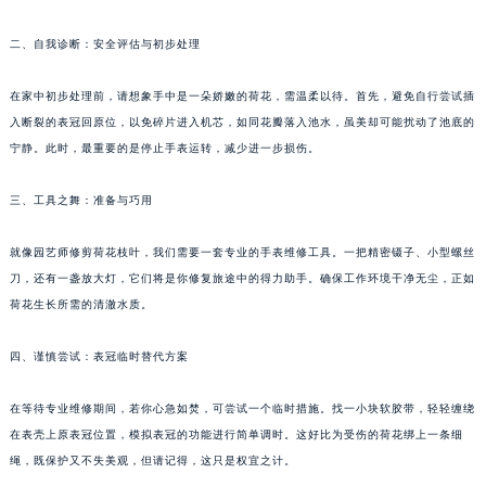
沈阳市沈河区中街路83号亨得利名表服务中心（品牌授权店）1层整层（需提前预约）
二、自我诊断：安全评估与初步处理
乌鲁木齐市天山区红山路26号时代广场（CCMALL）C座17层17-B（需提前预约）
温州市鹿城区锦绣路1067号置信广场10层1015室（需提前预约）
在家中初步处理前，请想象手中是一朵娇嫩的荷花，需温柔以待。首先，避免自行尝试插
哈尔滨市道里区友谊西路600号富力中心T2座写字楼29层03室（需提前预约）
入断裂的表冠回原位，以免碎片进入机芯，如同花瓣落入池水，虽美却可能扰动了池底的
大连市中山区人民路15号国际金融大厦7层G室（需提前预约）
宁静。此时，最重要的是停止手表运转，减少进一步损伤。
佛山市禅城区季华五路57号万科金融中心C座12层1205室（需提前预约）
三、工具之舞：准备与巧用
东莞市东城街道鸿福东路1号民盈国贸中心T1写字楼9层907室（需提前预约）
无锡市梁溪区人民中路139号恒隆广场写字楼1座11层1104室（需提前预约）
就像园艺师修剪荷花枝叶，我们需要一套专业的手表维修工具。一把精密镊子、小型螺丝
南通市崇川区工农路57号圆融广场写字楼16层1603室（需提前预约）
刀，还有一盏放大灯，它们将是你修复旅途中的得力助手。确保工作环境干净无尘，正如
苏州市苏州工业园区星港街199号苏州中心办公楼C座22层08室（需提前预约）
荷花生长所需的清澈水质。
武汉市江汉区解放大道686号世界贸易大厦38层09室（需提前预约）
南宁市青秀区金湖路59号地王大厦12楼1224室（需提前预约）
四、谨慎尝试：表冠临时替代方案
合肥市蜀山区潜山路111号万象城华润大厦B座12楼03室（需提前预约）
在等待专业维修期间，若你心急如焚，可尝试一个临时措施。找一小块软胶带，轻轻缠绕
泉州市丰泽区宝洲路729号浦西万达中心写字楼A座7楼709室（需提前预约）
在表壳上原表冠位置，模拟表冠的功能进行简单调时。这好比为受伤的荷花绑上一条细
青岛市南区山东路6号华润大厦B座22层04室（需提前预约）
绳，既保护又不失美观，但请记得，这只是权宜之计。
烟台市芝罘区胜利路139号万达金融中心A座907室（需提前预约）