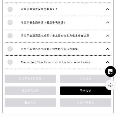
浙江省湖州市吴兴区劳动路君皇售后服务中心（需提前预约）
5
君皇手表清洗保养需要多久？
浙江省嘉兴市南湖区广益路705号嘉兴世界贸易中心A座13层1304室君皇售后服务中心（需提前预约）
浙江省金华市金东区东市南街777号金华万达广场4号楼22楼2209室君皇售后服务中心（需提前预约）
6
君皇手表全面保养（君皇手表保养）
浙江省丽水市莲都区解放街君皇售后服务中心（需提前预约）
浙江省宁波市江北区大闸南路500号来福士广场办公楼20层2009室君皇售后服务中心（需提前预约）
7
君皇手表遭遇没电难题？史上最全自助充电攻略在这里
浙江省衢州市柯城区上街君皇售后服务中心（需提前预约）
浙江省绍兴市越城区胜利东路379号世茂天际中心写字楼8层805室君皇售后服务中心（需提前预约）
8
君皇手表遭遇雾气侵袭？速效解决方法大揭秘
浙江省舟山市定海区解放东路君皇售后服务中心（需提前预约）
9
Maximizing Your Experience at Galactic Wins Casino
澳门特别行政区大堂区议事亭前地（新马路）君皇售后服务中心（需提前预约）

澳门特别行政区风顺堂区南湾大马路君皇售后服务中心（需提前预约）
澳门特别行政区花地玛堂区关闸广场君皇售后服务中心（需提前预约）
君皇手表零件脱落
君皇维修

澳门特别行政区花王堂区大三巴商圈君皇售后服务中心（需提前预约）
君皇表壳生锈
手表走快
澳门特别行政区嘉模堂区官也街君皇售后服务中心（需提前预约）
澳门省路氹城市金光大道君皇售后服务中心（需提前预约）
君皇售后
君皇手表表盘
澳门特别行政区望德堂区塔石广场君皇售后服务中心（需提前预约）
福建省福州市鼓楼区五四路128-1号恒力城写字楼15层03室君皇售后服务中心（需提前预约）