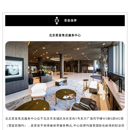
安徽省六安市金安区解放中路君皇售后服务中心（需提前预约）
安徽省马鞍山市雨山区湖南西路君皇售后服务中心（需提前预约）
君皇保养
安徽省宿州市埇桥区人民中路君皇售后服务中心（需提前预约）
安徽省铜陵市铜官区石城大道君皇售后服务中心（需提前预约）
北京君皇售后服务中心
安徽省芜湖市镜湖区中山路步行街君皇售后服务中心（需提前预约）
安徽省宣城市宣州区叠嶂西路君皇售后服务中心（需提前预约）
福建省龙岩市新罗区九一南路君皇售后服务中心（需提前预约）
福建省南平市建阳区人民西路君皇售后服务中心（需提前预约）
福建省宁德市蕉城区天湖东路君皇售后服务中心（需提前预约）
福建省莆田市城厢区霞林街道荔华东大道君皇售后服务中心（需提前预约）
福建省三明市三元区东乾二路君皇售后服务中心（需提前预约）
福建省漳州市龙文区步港路君皇售后服务中心（需提前预约）
江苏省常州市新北区龙锦路1590号现代传媒中心5号楼10层1008室君皇售后服务中心（需提前预约）
江苏省淮安市清江浦区淮海北路君皇售后服务中心（需提前预约）
北京君皇售后服务中心位于北京市东城区东长安街1号东方广场写字楼W3座6层602室
上
江苏省连云港市海州区通灌北路君皇售后服务中心（需提前预约）
（需提前预约），是君皇手表维修保养服务网点,中心技师均接受国际化标准的职业培
（
江苏省南京市秦淮区中山南路1号南京中心22层22-C1-C3室君皇售后服务中心（需提前预约）