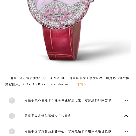
江西省鹰潭市月湖区胜利东路君皇售后服务中心（需提前预约）
山东省德州市德城区东风中路君皇售后服务中心（需提前预约）
山东省东营市东营区济南路君皇售后服务中心（需提前预约）
山东省济南市历下区经十路11111号华润中心写字楼（万象城）15层1508室君皇售后服务中心（需提前预约）
山东省济宁市任城区太白楼路君皇售后服务中心（需提前预约）
山东省莱芜市文化南路8号银座商城名表维修一楼名表维修君皇售后服务中心（需提前预约）
山东省临沂市兰山区解放路君皇售后服务中心（需提前预约）
山东省日照市东港区烟台路君皇售后服务中心（需提前预约）
山东省泰安市泰山区财源街道泰山大街君皇售后服务中心（需提前预约）
君皇 官方售后服务中心 CONCORD 君皇从来没有改变世界，而是把它留给佩
山东省威海市环翠区新威海路89号振华商厦一楼名表维修君皇售后服务中心（需提前预约）
戴它的人。 CONCORD will never change ......
详情 >
山东省潍坊市奎文区东风东街君皇售后服务中心（需提前预约）
山东省枣庄市滕州市北辛路与善国路交叉口君皇售后服务中心（需提前预约）
2
君皇手表不慎遇水？速学专业解决之道，守护您的时间艺术
山东省淄博市张店区金晶大道君皇售后服务中心（需提前预约）
3
君皇手表表针脱落解决方法盘点
上海市黄浦区南京东路299号宏伊国际广场写字楼8层806室君皇售后服务中心（需提前预约）
上海市徐汇区虹桥路3号港汇中心2座37层3705室君皇售后服务中心（需提前预约）
4
君皇中国官方售后服务中心｜官方电话和详细网点地址权威信息公示（2026年7月最新）
浙江省杭州市上城区钱江路1366号华润大厦A座5层503-5室君皇售后服务中心（需提前预约）