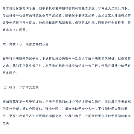
黑龙江省牡丹江市东安区太平路君皇售后服务中心（需提前预约）
尽管自行探索充满乐趣，但手表机芯复杂如精密的荷塘生态系统，非专业人员难以驾驭。
黑龙江省七台河市桃山区大同街君皇售后服务中心（需提前预约）
专业维修中心拥有高科技设备与丰富经验，能确保手表恢复如初，正如园艺大师懂得如何
黑龙江省齐齐哈尔市龙沙区龙华路君皇售后服务中心（需提前预约）
让受伤的荷花再次绽放。他们能精准匹配新表冠，保证防水性能，同时进行全面检查，防
止未来潜在问题。
黑龙江省双鸭山市尖山区新兴大街君皇售后服务中心（需提前预约）
黑龙江省绥化市北林区新华街与康庄路交叉口君皇售后服务中心（需提前预约）
六、寓教于乐：维修之外的乐趣
黑龙江省伊春市伊美区通河路君皇售后服务中心（需提前预约）
吉林省白城市洮北区明仁南街君皇售后服务中心（需提前预约）
在等待手表归来的日子里，不妨将这段经历视作一次深入了解手表世界的契机。就像赏荷
吉林省白山市浑江区浑江大街君皇售后服务中心（需提前预约）
之余，我们学习其生长习性，对手表的构造与保养知识多一分了解，便能在日常中给予它
吉林省吉林市船营区河南街君皇售后服务中心（需提前预约）
更多呵护。
吉林省辽源市龙山区人民大街君皇售后服务中心（需提前预约）
七、结语：守护时光之美
吉林省梅河口市新华街道梅河大街君皇售后服务中心（需提前预约）
吉林省四平市铁东区紫气大路与南九经街交汇处君皇售后服务中心（需提前预约）
正如荷花年复一年坚韧绽放，手表亦需我们的细心呵护才能长久陪伴。面对君皇手表表冠
吉林省松原市宁江区五环大街君皇售后服务中心（需提前预约）
的意外折断，通过合理评估、谨慎处理，并最终求助于专业人士，不仅能让爱表重获新
吉林省通化市东昌区环通乡江南大街君皇售后服务中心（需提前预约）
生，更是一次对手表艺术更深的感悟之旅。让我们携手，共同守护那份流转于腕间的时光
吉林省延边市延吉市解放路君皇售后服务中心（需提前预约）
之美。
辽宁省鞍山市铁东区站前街君皇售后服务中心（需提前预约）