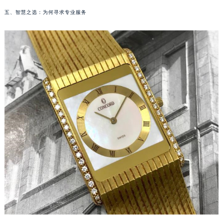
长春市朝阳区西安大路727号中银大厦A座(旺进大厦)18层09室（需提前预约）
五、智慧之选：为何寻求专业服务
贵阳市南明区都司高架桥路33号亨特国际金融中心14楼14D（需提前预约）
昆明市盘龙区北京路928号同德昆明广场写字楼10层06室（需提前预约）
石家庄市长安区中山东路39号勒泰中心写字楼B座13层07室（需提前预约）
西安市碑林区南关正街88号华侨城长安国际中心E座6楼10室（需提前预约）
海口市龙华区金贸东路5号海口华润大厦B座17层1707室（需提前预约）
唐山市路南区新华东道100号万达广场写字楼A座10层1002室（需提前预约）
台州市椒江区东海大道1800号腾达中心东1幢20楼2002室（需提前预约）
内蒙古自治区呼和浩特市玉泉区大学西街70号华润万象城写字楼（鄂尔多斯大厦）23层2326室（需提前预约）
甘肃省兰州市七里河区西津西路16号兰州中心写字楼21层2102室（需提前预约）
重庆市解放碑渝中区民权路28号英利国际金融中心写字楼20层01室（需提前预约）
黑龙江省大庆市萨尔图区会战大街君皇售后服务中心（需提前预约）
黑龙江省鹤岗市向阳区红军路君皇售后服务中心（需提前预约）
黑龙江省黑河市爱辉区中央街君皇售后服务中心（需提前预约）
黑龙江省鸡西市鸡冠区红军路君皇售后服务中心（需提前预约）
黑龙江省佳木斯市向阳区长安路君皇售后服务中心（需提前预约）