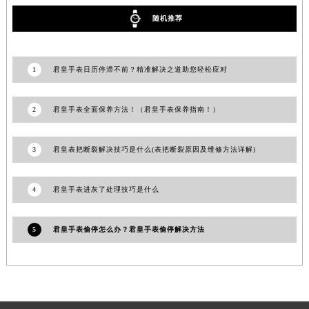
福建省厦门市思明区湖滨东路95号万象城华润大厦B座11层1104室君皇售后服务中心（需提前预约）
随机推荐
广东省潮州市潮安区新风路与潮汕路交汇处君皇售后服务中心（需提前预约）
广东省广州市天河区天河路230号万菱汇国际中心A塔7层704室君皇售后服务中心（需提前预约）
1
君皇手表日历停滞不前？精准解决之道助您轻松应对
广东省广州市越秀区环市东路371-375号世界贸易中心大厦南塔15层1507室君皇售后服务中心（需提前预约）
广东省河源市源城区越王大道君皇售后服务中心（需提前预约）
2
君皇手表全面保养方法！（君皇手表保养指南！）
广东省惠州市惠城区江北文昌一路7号华贸大厦1座30层3005室君皇售后服务中心（需提前预约）
广东省江门市蓬江区广场西路君皇售后服务中心（需提前预约）
广东省揭阳市榕城进贤门步行街君皇售后服务中心（需提前预约）
3
君皇表把断裂解决技巧是什么(表把断裂原因及维修方法详解)
广东省茂名市电白区水东街道迎宾大道君皇售后服务中心（需提前预约）
广东省梅州市梅江区金燕大道君皇售后服务中心（需提前预约）
4
君皇手表进灰了处理技巧是什么
广东省清远市清城区湖西路君皇售后服务中心（需提前预约）
广东省汕头市龙湖区长平路君皇售后服务中心（需提前预约）
5
君皇手表偷停怎么办？君皇手表偷停解决方法
广东省汕尾市城区香洲街道园林社区翠园街君皇售后服务中心（需提前预约）
广东省韶关市武江区芙蓉新区与老城中心交汇处君皇售后服务中心（需提前预约）
广东省深圳市罗湖区深南东路5001号华润大厦17层1701室君皇售后服务中心（需提前预约）
广东省阳江市江城区东风一路君皇售后服务中心（需提前预约）