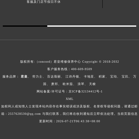
客服及门店节假日不休
海南省儋州市儋州市那大镇兰洋北路君皇售后服务中心（需提前预约）
海南省东方市八所镇解放西路君皇售后服务中心（需提前预约）
海南省琼海市嘉积镇东风路君皇售后服务中心（需提前预约）
海南省三沙市西沙区西沙群岛永兴岛北京路君皇售后服务中心（需提前预约）
海南省三亚市吉阳区迎宾路君皇售后服务中心（需提前预约）
海南省万宁市万城镇解放路君皇售后服务中心（需提前预约）
海南省文昌市文城镇教育东路君皇售后服务中心（需提前预约）
版权所有:（concord）
君皇维修保养中心
Copyright © 2018-2032
海南省五指山市通什镇三月三大道君皇售后服务中心（需提前预约）
客户服务热线：
400-609-9509
香港特别行政区尖沙咀区油尖旺区广东道君皇售后服务中心（需提前预约）
服务品牌：
君皇
、
劳力士
、
百达翡丽
、
江诗丹顿
、
卡地亚
、
积家
、
宝珀
、
宝玑
、
万
国
、
萧邦
、
欧米茄
、
浪琴
、
天梭
香港特别行政区金钟区中西区金钟道君皇售后服务中心（需提前预约）
网站备案/许可证号：
京ICP备32134412号-1
香港特别行政区九龙区油尖旺区弥敦道君皇售后服务中心（需提前预约）
XML
香港特别行政区铜锣湾区湾仔区轩尼诗道君皇售后服务中心（需提前预约）
如权利人或知情人士发现本站内容存在事实错误或涉及版权、名誉权等侵权问题，请通过邮
河南省安阳市文峰区解放大道君皇售后服务中心（需提前预约）
箱：2557628530@qq.com 与我们联系，我们将在收到通知后立即依法处理。当前页面信息
河南省鹤壁市淇滨区九州路君皇售后服务中心（需提前预约）
更新时间：2026-07-21T06:43:38+08:00
河南省济源市沁园街道济水大道君皇售后服务中心（需提前预约）
河南省焦作市解放区解放路君皇售后服务中心（需提前预约）