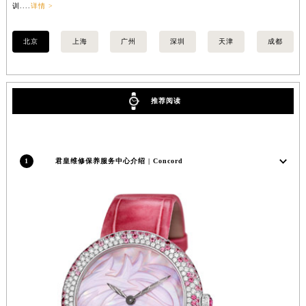
训....
详情 >
训..
江苏省宿迁市宿城区西湖路君皇售后服务中心（需提前预约）
江苏省泰州市海陵区永定东路399号置地商务中心东塔（华润万象城）17层1706室君皇售后服务中心（需提前预约）
北京
上海
广州
深圳
天津
成都
江苏省徐州市鼓楼区淮海东路29号苏宁广场IFC国际金融中心35层3508室君皇售后服务中心（需提前预约）
江苏省盐城市盐都区世纪大道5号盐城金融城写字楼1号楼16层1604室君皇售后服务中心（需提前预约）
江苏省扬州市邗江区国展路29号星耀天地写字楼1号楼18层1803室君皇售后服务中心（需提前预约）
推荐阅读
江苏省镇江市京口区中山东路君皇售后服务中心（需提前预约）
江西省抚州市临川区赣东大道君皇售后服务中心（需提前预约）
江西省赣州市章贡区文清路君皇售后服务中心（需提前预约）
1
君皇维修保养服务中心介绍 | Concord
江西省吉安市吉州区井冈山大道君皇售后服务中心（需提前预约）
江西省景德镇市珠山区珠山中路君皇售后服务中心（需提前预约）
江西省九江市浔阳区浔阳路君皇售后服务中心（需提前预约）
江西省南昌市红谷滩新区红谷中大道998号绿地双子塔（中央广场）A1座办公楼14层1407室君皇售后服务中心（需提前预约）
江西省萍乡市安源区萍安北大道与康庄路交叉口君皇售后服务中心（需提前预约）
江西省上饶市信州区滨江西路君皇售后服务中心（需提前预约）
江西省新余市渝水区北湖西路君皇售后服务中心（需提前预约）
江西省宜春市袁州区中山中路君皇售后服务中心（需提前预约）