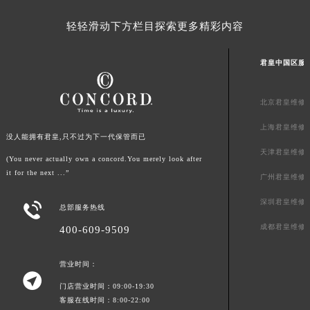
广东省云浮市云城区金山路君皇售后服务中心（需提前预约）
轻轻滑动下方栏目探索更多精彩内容
广东省湛江市赤坎区观海北路君皇售后服务中心（需提前预约）
广东省肇庆市端州区信安大道与砚都大道交汇处君皇售后服务中心（需提前预约）
君皇中国区服
广西壮族自治区百色市右江区中山二路君皇售后服务中心（需提前预约）
广西壮族自治区北海市海城区北京路君皇售后服务中心（需提前预约）
北京君皇维修
广西壮族自治区崇左市江州区石景林街道友谊大道与丽川路交汇处君皇售后服务中心（需提前预约）
上海君皇维修
广西壮族自治区防城港市港口区金花茶大道君皇售后服务中心（需提前预约）
没人能拥有君皇,只不过为下一代保管而已
广西壮族自治区贵港市港北区港城街道布山大道与仙衣路交叉口君皇售后服务中心（需提前预约）
天津君皇维修
(You never actually own a concord.You merely look after
广西壮族自治区桂林市秀峰区红岭路君皇售后服务中心（需提前预约）
it for the next ...”
广州君皇维修
广西壮族自治区河池市金城江区金城江街道朝阳路君皇售后服务中心（需提前预约）
深圳君皇维修

广西壮族自治区贺州市八步区城东街道灵峰南路君皇售后服务中心（需提前预约）
总部服务热线
广西壮族自治区来宾市兴宾区桂中大道君皇售后服务中心（需提前预约）
成都君皇维修
400-609-9509
广西壮族自治区柳州市城中区中山中路君皇售后服务中心（需提前预约）
营业时间：
广西壮族自治区钦州市钦南区金海湾东大街君皇售后服务中心（需提前预约）

广西壮族自治区梧州市万秀区龙湖镇高旺路君皇售后服务中心（需提前预约）
门店营业时间：09:00-19:30
客服在线时间：8:00-22:00
广西壮族自治区玉林市玉州区金玉路君皇售后服务中心（需提前预约）