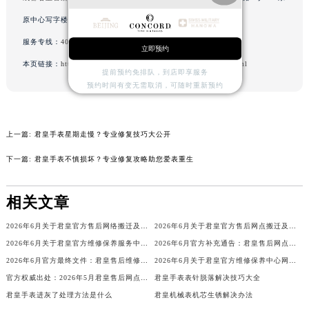
山西省朔州市朔城区怡西路与鄯阳西街交汇处君皇售后服务中心（需提前预约）
原中心写字楼24层2406B室（需提前预约）
山西省忻州市忻府区和平东街与七一南路交叉口君皇售后服务中心（需提前预约）
服务专线：
400-609-9509
立即预约
山西省阳泉市郊区平阳东街与新城大道交叉口君皇售后服务中心（需提前预约）
本页链接：
http://www.gjbpwx.com/problems/shenzhen/2550.html
山西省运城市盐湖区河东街君皇售后服务中心（需提前预约）
提前预约免排队，到店即享服务
预约时间有变无需取消，可随时重新预约
山西省长治市潞州区英雄中路君皇售后服务中心（需提前预约）
山西省太原市迎泽区迎泽街道解放路15号亨得利名表维修授权店3楼君皇售后服务中心（需提前预约）
天津市和平区赤峰道136号天津国际金融中心26层2603室君皇售后服务中心（需提前预约）
上一篇:
君皇手表星期走慢？专业修复技巧大公开
安徽省安庆市迎江区人民路君皇售后服务中心（需提前预约）
下一篇:
君皇手表不慎损坏？专业修复攻略助您爱表重生
安徽省蚌埠市蚌山区淮河路君皇售后服务中心（需提前预约）
安徽省亳州市谯城区魏武大道君皇售后服务中心（需提前预约）
相关文章
安徽省池州市贵池区长江路君皇售后服务中心（需提前预约）
安徽省滁州市琅琊区南谯北路君皇售后服务中心（需提前预约）
2026年6月关于君皇官方售后网络搬迁及新增的补充说明文件
2026年6月关于君皇官方售后网点搬迁及新增的正式文件（修订）
2026年6月关于君皇官方维修保养服务中心搬迁及新增的正式文件全文内容公示
2026年6月官方补充通告：君皇售后网点迁址及新增
安徽省阜阳市颍州区颍州北路君皇售后服务中心（需提前预约）
2026年6月官方最终文件：君皇售后维修保养中心搬迁与新增事项
2026年6月关于君皇官方维修保养中心网点搬迁新增的正式文件
安徽省淮北市相山区淮海路君皇售后服务中心（需提前预约）
官方权威出处：2026年5月君皇售后网点搬迁与新增
君皇手表表针脱落解决技巧大全
安徽省淮南市田家庵区国庆中路君皇售后服务中心（需提前预约）
君皇手表进灰了处理方法是什么
君皇机械表机芯生锈解决办法
安徽省黄山市屯溪区黄山西路君皇售后服务中心（需提前预约）