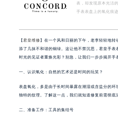
表，却发现原本光洁
盐城市盐都区世纪大道5号盐城金融城写
泰州市海陵区永定东路399号置地商
手表表盘上的氧化痕
宁波市江北区大闸南路500号来福士广
杭州市上城区钱江路1366号华润大厦
金华市金东区东市南街777号金华万达
【
君皇维修
】在一个风和日丽的下午，老李轻轻地转
绍兴市越城区胜利东路379号世茂天
嘉兴市南湖区广益路705号嘉兴世界贸
添了几抹不和谐的铜绿。这让他不禁沉思，君皇手表
南昌市红谷滩新区红谷中大道998号
时光的见证者重焕光彩？别急，让我们一步步揭开手
济南市历下区经十路11111号华润中
广州市天河区天河路230号万菱汇国
一、认识氧化：自然的艺术还是时间的玩笑？
广州市越秀区环市东路371-375号
深圳市罗湖区深南东路5001号华润大
表盘氧化，多是由于长时间暴露在潮湿或含盐分的环
惠州市惠城区江北文昌一路7号华贸大
独特的纹理。了解这一点，我们就知道修复前需彻底
厦门市思明区湖滨东路95号华润大厦写
福州市鼓楼区五四路128-1号恒力城
二、准备工作：工具的集结号
成都市锦江区人民东路6号SAC东原中