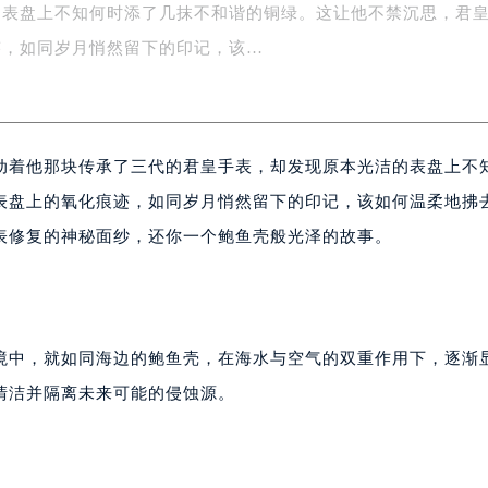
的表盘上不知何时添了几抹不和谐的铜绿。这让他不禁沉思，君
字楼1号楼16层1604室（需提前预约）
务中心东塔写字楼（华润万象城）17层1706室（需提前预约）
迹，如同岁月悄然留下的印记，该…
场办公楼20层2009室（需提前预约）
写字楼A座5层503-5室（需提前预约）
广场写字楼4号楼22层2209室（需提前预约）
动着他那块传承了三代的君皇手表，却发现原本光洁的表盘上不
际中心写字楼8层805室（需提前预约）
易中心写字楼A座13层1304室（需提前预约）
表盘上的氧化痕迹，如同岁月悄然留下的印记，该如何温柔地拂
绿地双子塔（中央广场）A1座办公楼14层07室（需提前预约）
表修复的神秘面纱，还你一个鲍鱼壳般光泽的故事。
心写字楼（万象城）15层1508室（需提前预约）
际中心写字楼A塔7层704室（需提前预约）
世界贸易中心大厦南塔写字楼15层07室（需提前预约）
厦写字楼17层1701室（需提前预约）
境中，就如同海边的鲍鱼壳，在海水与空气的双重作用下，逐渐
厦写字楼1座30层05室（需提前预约）
清洁并隔离未来可能的侵蚀源。
字楼B座11层1104室（需提前预约）
写字楼15层03室（需提前预约）
心写字楼24层2406B室（需提前预约）