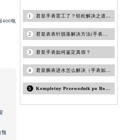
1
君皇手表罢工了？轻松解决之道，让你的腕间时光流转不停
400电
2
君皇表表针脱落解决方法(手表表针脱落的处理技巧)
3
君皇手表如何鉴定真假？
4
君皇腕表进水怎么解决（手表如何防止进水情况）
5
Kompletny Przewodnik po Bonusach RooBet: Jak Skorzystać z Bonusu Depozytowego
室
前预