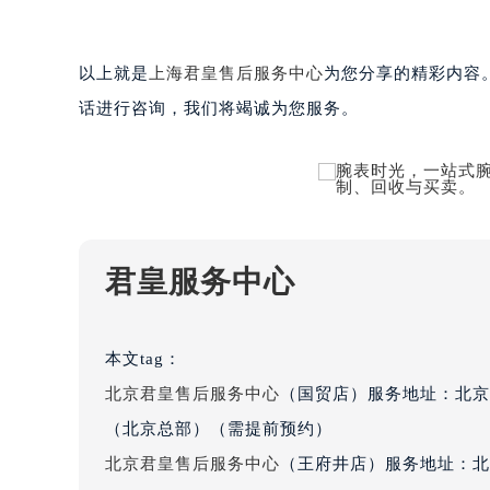
吉林省四平市铁东区紫气大路与南九
吉林省松原市宁江区五环大街君皇售
以上就是
上海君皇售后服务中心
为您分享的精彩内容
吉林省通化市东昌区环通乡江南大街
吉林省延边市延吉市解放路君皇售后
话进行咨询，我们将竭诚为您服务。
辽宁省鞍山市铁东区站前街君皇售后
辽宁省本溪市平山区胜利路君皇售后
辽宁省朝阳市双塔区新华路君皇售后
辽宁省丹东市振兴区七经街君皇售后
辽宁省抚顺市新抚区东一路君皇售后
君皇服务中心
辽宁省阜新市海州区解放大街君皇售
辽宁省葫芦岛市连山区中央路君皇售
辽宁省锦州市古塔区中央大街君皇售
本文tag：
辽宁省辽阳市白塔区新运大街君皇售
北京君皇售后服务中心
（国贸店）服务地址：北京
辽宁省盘锦市兴隆台区石油大街君皇
（北京总部）（需提前预约）
辽宁省铁岭市银州区南马路君皇售后
北京君皇售后服务中心
（王府井店）服务地址：北
辽宁省营口市站前区市府路与渤海大