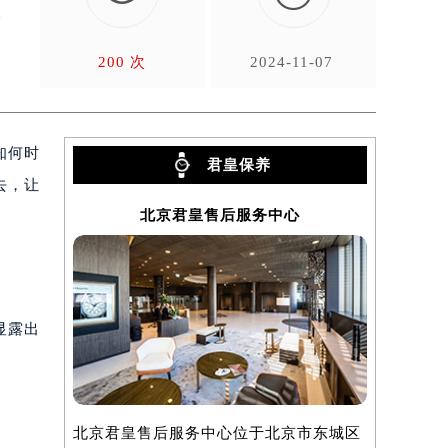
皇
200 次
2024-11-07
知何时
君皇保养
去，让
北京君皇售后服务中心
显露出
北京君皇售后服务中心位于北京市东城区
上海君皇售