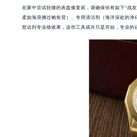
重庆市江北区观音桥步行街2号融恒时
在家中尝试轻微的表盘修复前，请确保你有如下“战
长沙市芙蓉区定王台街道建湘路393
柔如海浪拂过鲍鱼背）、专用清洁剂（海洋深处的净
郑州市二七区铭功路10号华润大厦写字
想达到专业级效果，这些工具或许只是开始，专业的
太原市迎泽区解放路15号亨得利名
沈阳市沈河区中街路137号亨得利名
沈阳市沈河区中街路83号亨得利名
乌鲁木齐市天山区红山路26号时代广场
温州市鹿城区锦绣路1067号置信广场
哈尔滨市道里区友谊西路600号富力中
大连市中山区人民路15号国际金融大
佛山市禅城区季华五路57号万科金融中
东莞市东城街道鸿福东路1号民盈国贸
无锡市梁溪区人民中路139号恒隆广场
南通市崇川区工农路57号圆融广场写字
苏州市苏州工业园区星港街199号苏州
武汉市江汉区解放大道686号世界贸易