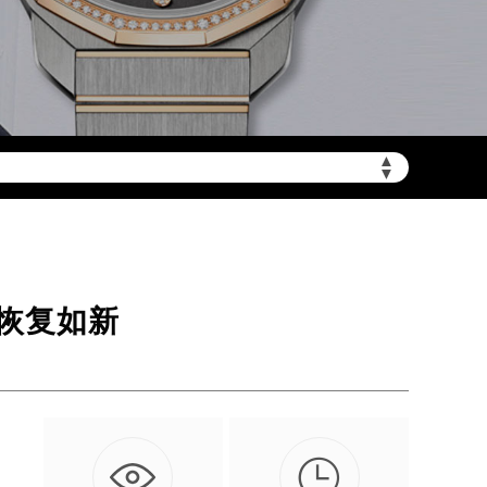
▲
加拨“+86”）
▼
恢复如新
