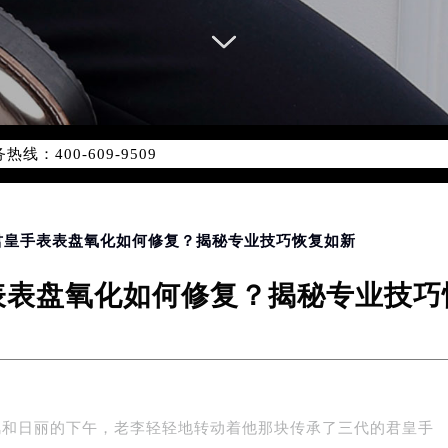
优化升级公告
：400-609-9509
9-9509，服务覆盖中国大陆、香港、澳门、台湾全部区域（非大陆需
点地址：
国际中心写字楼D座11层1102室（北京总部）（需提前预约）
字楼W3座6层602室（需提前预约）
 君皇手表表盘氧化如何修复？揭秘专业技巧恢复如新
融中心写字楼26层2603室（需提前预约）
表表盘氧化如何修复？揭秘专业技巧
2座37层3705室（需提前预约）
际广场写字楼8层806室（需提前预约）
南京中心写字楼22层C1-1室（需提前预约）
中心写字楼5号楼10层1008室（需提前预约）
FC国际金融中心写字楼35层3508室（需提前预约）
风和日丽的下午，老李轻轻地转动着他那块传承了三代的君皇手
楼1号楼18层1803室（需提前预约）