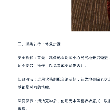
南宁市青秀区金湖路59号地王大厦12
合肥市蜀山区潜山路111号万象城华润
泉州市丰泽区宝洲路729号浦西万达中
青岛市南区山东路6号华润大厦B座2
烟台市芝罘区胜利路139号万达金融中
长春市朝阳区西安大路727号中银大厦
三、温柔以待：修复步骤
贵阳市南明区都司高架桥路33号亨特
昆明市盘龙区北京路928号同德昆明
安全拆解：首先，就像鲍鱼厨师小心翼翼地开启壳盖
石家庄市长安区中山东路39号勒泰中
西安市碑林区南关正街88号华侨城长
记不要强行操作，以免造成更多伤害）。
海口市龙华区金贸东路5号海口华润大厦
唐山市路南区新华东道100号万达广场
细致清洁：运用软毛刷配合清洁剂，轻柔地去除表盘
台州市椒江区东海大道1800号腾达中
腻都是时间的馈赠。
内蒙古自治区呼和浩特市玉泉区大学西
甘肃省兰州市七里河区西津西路16号兰
深度保养：清洁完毕后，使用无水酒精轻轻擦拭，以
重庆市解放碑渝中区民权路28号英利
步骤。