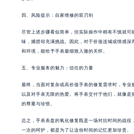
黑龙江省大庆市萨尔图区会战大街君
黑龙江省鹤岗市向阳区红军路君皇售
四、风险提示：自家维修的双刃剑
黑龙江省黑河市爱辉区中央街君皇售
黑龙江省鸡西市鸡冠区红军路君皇售
尽管上述步骤看似简单，但实际操作中稍有不慎就可
黑龙江省佳木斯市向阳区长安路君皇
味，捕捞却充满挑战。因此，对于价值连城或情感深
黑龙江省牡丹江市东安区太平路君皇
和环境，能给予手表最细致入微的关怀。
黑龙江省七台河市桃山区大同街君皇
黑龙江省齐齐哈尔市龙沙区龙华路君
五、专业服务的魅力：信任的力量
黑龙江省双鸭山市尖山区新兴大街君
黑龙江省绥化市北林区新华街与康庄
最终，当面对复杂或高价值手表的修复需求时，专业
黑龙江省伊春市伊美区通河路君皇售
以及对手表无限的热爱。将手表交付于他们，就像是
吉林省白城市洮北区明仁南街君皇售
的尊重与珍惜。
吉林省白山市浑江区浑江大街君皇售
吉林省吉林市船营区河南街君皇售后
总之，手表表盘的氧化修复既是一场对抗时间的战役
吉林省辽源市龙山区人民大街君皇售
吉林省梅河口市新华街道梅河大街君
一次的呵护，都是为了让这份时间的记忆更加珍贵。