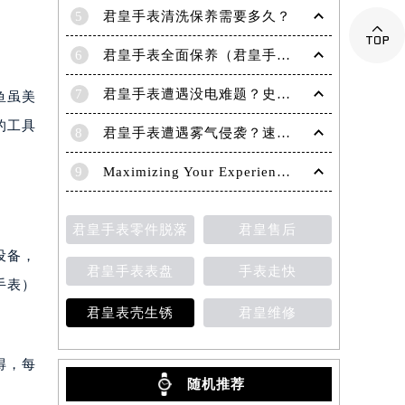
5
君皇手表清洗保养需要多久？

6
君皇手表全面保养（君皇手表保养）
7
君皇手表遭遇没电难题？史上最全自助充电攻略在这里
鱼虽美
的工具
8
君皇手表遭遇雾气侵袭？速效解决方法大揭秘
9
Maximizing Your Experience at Galactic Wins Casino
君皇手表零件脱落
君皇售后
设备，
君皇手表表盘
手表走快
手表）
君皇表壳生锈
君皇维修
得，每
随机推荐