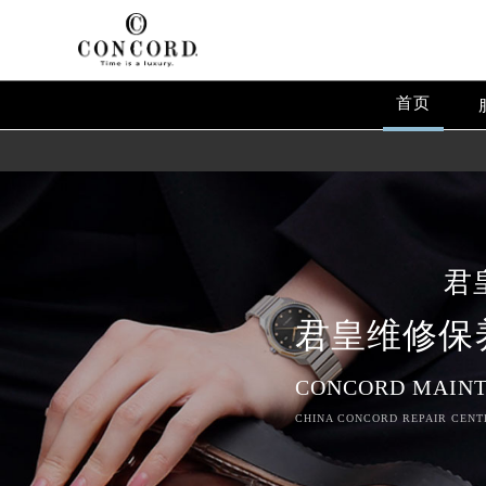
首页
君
君皇维修保
CONCORD MAINT
CHINA CONCORD REPAIR CENTE