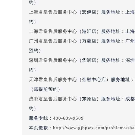
约）
辽宁省沈阳市沈河区中街路137号亨
上海君皇售后服务中心
（宏伊店）服务地址：上海
辽宁省沈阳市沈河区中街路83号亨
北京市朝阳区建国门外大街甲6号华熙
约）
北京市东城区东长安街1号王府井东方
上海君皇售后服务中心
（港汇店）服务地址：上海市
河北省保定市竞秀区朝阳北大街北国
广州君皇售后服务中心
（万菱店）服务地址：广州
内蒙古自治区阿拉善盟市左旗土尔扈
预约）
内蒙古自治区巴彦淖尔市临河区新华
深圳君皇售后服务中心
（华润店）服务地址：深圳市
内蒙古自治区包头市青山区幸福路甲
约）
内蒙古自治区赤峰市红山区哈达街君
天津君皇售后服务中心
（金融中心店）服务地址：天
内蒙古自治区鄂尔多斯市东胜区伊金
内蒙古自治区呼伦贝尔市海拉尔区中
（需提前预约）
内蒙古自治区通辽市科尔沁区明仁大
成都君皇售后服务中心
（东原店）服务地址：成都市
内蒙古自治区乌海市海勃湾区人民南
约）
内蒙古自治区乌兰察布市集宁区恩和
服务专线：
400-609-9509
内蒙古自治区锡林郭勒盟市锡林浩特
本页链接：
http://www.gjbpwx.com/problems/sha
内蒙古自治区兴安盟市乌兰浩特市兴