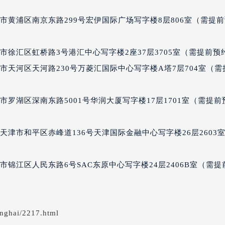
得利名表维修授权店1楼君皇售后服务中心（需提前预约）
市黄浦区南京东路299号宏伊国际广场写字楼8层806室（需提
得利名表维修授权店1楼君皇售后服务中心（需提前预约）
国际中心D座11层1102室君皇售后服务中心（北京总部）（需
广场W3座6层602室君皇售后服务中心（需提前预约）
徐汇区虹桥路3号港汇中心写字楼2座37层3705室（需提前预
先天下君皇售后服务中心（需提前预约）
市天河区天河路230号万菱汇国际中心写字楼A塔7层704室（需
特大街君皇售后服务中心（需提前预约）
街君皇售后服务中心（需提前预约）
罗湖区深南东路5001号华润大厦写字楼17层1701室（需提前
3号王府井百货名表维修君皇售后服务中心（需提前预约）
皇售后服务中心（需提前预约）
津市和平区赤峰道136号天津国际金融中心写字楼26层2603
霍洛街君皇售后服务中心（需提前预约）
央街君皇售后服务中心（需提前预约）
街君皇售后服务中心（需提前预约）
锦江区人民东路6号SAC东原中心写字楼24层2406B室（需提
路君皇售后服务中心（需提前预约）
大街君皇售后服务中心（需提前预约）
市光明街与额尔敦路交叉口君皇售后服务中心（需提前预约）
nghai/2217.html
安大街君皇售后服务中心（需提前预约）