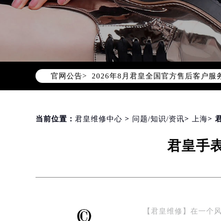
2026年8月君皇中国区售后服务网络
2026年8月君皇全国官方售后客户服务热线
官网公告>
君皇官方全国统一服务热线400-60
2026年8月君皇售后服务中心最新网
北京市朝阳区建国门外大街甲6号华熙
北京市东城区东长安街1号东方广场写
当前位置：
君皇维修中心
>
问题/知识/资讯
>
上海
>
天津市和平区赤峰道136号天津国际金
君皇手
上海市徐汇区虹桥路3号港汇中心写字楼
上海市黄浦区南京东路299号宏伊国
南京市秦淮区中山南路1号（新街口）
常州市新北区龙锦路1590号现代传媒
徐州市鼓楼区淮海东路29号苏宁广场I
【君皇维修】在一个
扬州市邗江区国展路29号星耀天地写字