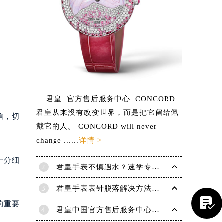
君皇 官方售后服务中心 CONCORD
君皇从来没有改变世界，而是把它留给佩
信，切
戴它的人。 CONCORD will never
change ......
详情 >
一分细
2
君皇手表不慎遇水？速学专业解决之道，守护您的时间艺术
提前预约）
3
君皇手表表针脱落解决方法盘点

的重要
4
君皇中国官方售后服务中心｜官方电话和详细网点地址权威信息公示（2026年7月最新）