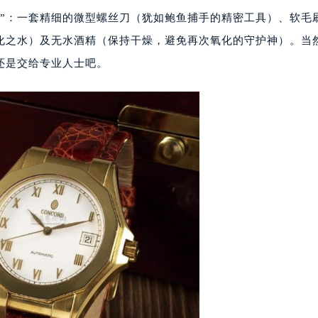
代广场写字楼9层902室（需提前预约）
友”：一套精细的微型螺丝刀（犹如鲍鱼捕手的精密工具）、软毛
号世茂环球金融中心写字楼（芙蓉广场）10层13室（需提前预约
化之水）及无水酒精（保持干燥，避免再次氧化的守护神）。当
楼29层2905室（需提前预约）
还是交给专业人士吧。
表服务中心（品牌授权店）3层整层（需提前预约）
表服务中心（品牌授权店）1层整层（需提前预约）
表服务中心（品牌授权店）1层整层（需提前预约）
（CCMALL）C座17层17-B（需提前预约）
10层1015室（需提前预约）
心T2座写字楼29层03室（需提前预约）
厦7层G室（需提前预约）
心C座12层1205室（需提前预约）
中心T1写字楼9层907室（需提前预约）
写字楼1座11层1104室（需提前预约）
楼16层1603室（需提前预约）
中心办公楼C座22层08室（需提前预约）
大厦38层09室（需提前预约）