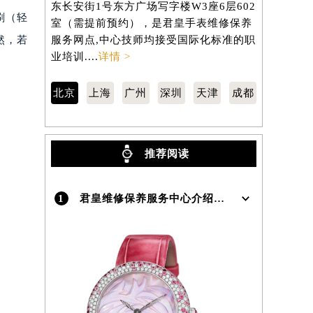
东长安街1号东方广场写字楼W3座6层602
虹桥路3号港
刷（轻
室（需提前预约），是君皇手表维修保养
室（需提前
）
然，若
服务网点,中心技师均接受国际化标准的职
服务网点,
业培训....
详情 >
业培训....
详
北京
上海
广州
深圳
天津
成都
推荐阅读
1
君皇维修保养服务中心介绍 | Concord