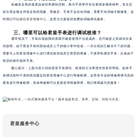
机械表走势的速度由游丝和摆轮控制，因为手表零件存在着很多钢质材料，首次后
苏州市苏州工业园区星港街199号苏州中心办公楼C座22层08室（需提前预约）
灰出现走慢走停或走快的现象，受磁后，手表不会自动消磁，需要手动消磁才能修复。这
武汉市江汉区解放大道686号世界贸易大厦38层09室（需提前预约）
时我们可以前往
君皇维修中心
，这里为大家提供免费的消磁调试服务。
南宁市青秀区金湖路59号地王大厦12楼1224室（需提前预约）
合肥市蜀山区潜山路111号万象城华润大厦B座12楼03室（需提前预约）
三、哪里可以给君皇手表进行调试校准？
通常情况下，手表出现故障的原因可能是使用不当造成的，也可能是之前就存在某
泉州市丰泽区宝洲路729号浦西万达中心写字楼A座7楼709室（需提前预约）
些故障。由于君皇手表内部由成百上千的细小零件组成，一旦出现自己解决不了的问题，
青岛市南区山东路6号华润大厦B座22层04室（需提前预约）
需要马上到君皇维修中心进行调试校准或其它类型的维修，不推荐私调试手表，以免由于
烟台市芝罘区胜利路139号万达金融中心A座907室（需提前预约）
错误的操作损坏手表。
长春市朝阳区西安大路727号中银大厦A座(旺进大厦)18层09室（需提前预约）
暖心提示：上面为您介绍的君皇手表调试、校准的方法希望对您有所帮助。如有手
贵阳市南明区都司高架桥路33号亨特国际金融中心14楼14D（需提前预约）
表调试校时不准的情况建议到君皇维修中心进行维修检测，这里有专业的维修师傅为您的
爱表进行维修检测，具体维修都可以直接咨询维修师傅，我们将竭诚为您服务！
昆明市盘龙区北京路928号同德昆明广场写字楼10层06室（需提前预约）
石家庄市长安区中山东路39号勒泰中心写字楼B座13层07室（需提前预约）
西安市碑林区南关正街88号华侨城长安国际中心E座6楼10室（需提前预约）
海口市龙华区金贸东路5号海口华润大厦B座17层1707室（需提前预约）
唐山市路南区新华东道100号万达广场写字楼A座10层1002室（需提前预约）
君皇服务中心
台州市椒江区东海大道1800号腾达中心东1幢20楼2002室（需提前预约）
内蒙古自治区呼和浩特市玉泉区大学西街70号华润万象城写字楼（鄂尔多斯大厦）23层2326室（需提前预约）