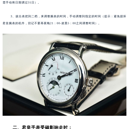
需手动将日期调过31日）。
福州市鼓楼区五四路128-1号恒力城写字楼15层03室（需提前预约）
成都市锦江区人民东路6号SAC东原中心写字楼24层2406B室（需提前预约）
3、拔出表把到二档，来调整腕表的时间，手动调整到指定的时间（提示：避免损坏
重庆市江北区观音桥步行街2号融恒时代广场写字楼9层902室（需提前预约）
君皇腕表的机件，切记不要再夜晚21：00-凌晨5：00之间调整时间）。
长沙市芙蓉区定王台街道建湘路393号世茂环球金融中心写字楼（芙蓉广场）10层13室（需提前预约）
郑州市二七区铭功路10号华润大厦写字楼29层2905室（需提前预约）
太原市迎泽区解放路15号亨得利名表服务中心（品牌授权店）3层整层（需提前预约）
沈阳市沈河区中街路137号亨得利名表服务中心（品牌授权店）1层整层（需提前预约）
沈阳市沈河区中街路83号亨得利名表服务中心（品牌授权店）1层整层（需提前预约）
乌鲁木齐市天山区红山路26号时代广场（CCMALL）C座17层17-B（需提前预约）
温州市鹿城区锦绣路1067号置信广场10层1015室（需提前预约）
哈尔滨市道里区友谊西路600号富力中心T2座写字楼29层03室（需提前预约）
大连市中山区人民路15号国际金融大厦7层G室（需提前预约）
佛山市禅城区季华五路57号万科金融中心C座12层1205室（需提前预约）
东莞市东城街道鸿福东路1号民盈国贸中心T1写字楼9层907室（需提前预约）
无锡市梁溪区人民中路139号恒隆广场写字楼1座11层1104室（需提前预约）
南通市崇川区工农路57号圆融广场写字楼16层1603室（需提前预约）
二、君皇手表受磁影响走时：