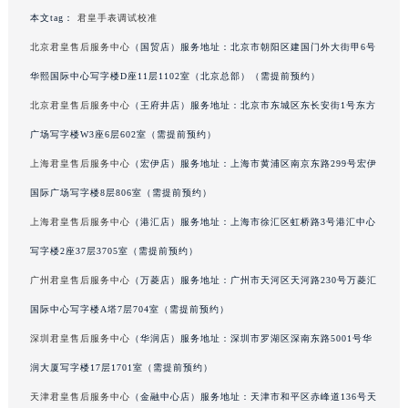
甘肃省兰州市七里河区西津西路16号兰州中心写字楼21层2102室（需提前预约）
本文tag：
君皇手表调试校准
重庆市解放碑渝中区民权路28号英利国际金融中心写字楼20层01室（需提前预约）
北京君皇售后服务中心
（国贸店）服务地址：北京市朝阳区建国门外大街甲6号
黑龙江省大庆市萨尔图区会战大街君皇售后服务中心（需提前预约）
华熙国际中心写字楼D座11层1102室（北京总部）（需提前预约）
黑龙江省鹤岗市向阳区红军路君皇售后服务中心（需提前预约）
北京君皇售后服务中心
（王府井店）服务地址：北京市东城区东长安街1号东方
黑龙江省黑河市爱辉区中央街君皇售后服务中心（需提前预约）
广场写字楼W3座6层602室（需提前预约）
黑龙江省鸡西市鸡冠区红军路君皇售后服务中心（需提前预约）
上海君皇售后服务中心
（宏伊店）服务地址：上海市黄浦区南京东路299号宏伊
黑龙江省佳木斯市向阳区长安路君皇售后服务中心（需提前预约）
国际广场写字楼8层806室（需提前预约）
黑龙江省牡丹江市东安区太平路君皇售后服务中心（需提前预约）
黑龙江省七台河市桃山区大同街君皇售后服务中心（需提前预约）
上海君皇售后服务中心
（港汇店）服务地址：上海市徐汇区虹桥路3号港汇中心
黑龙江省齐齐哈尔市龙沙区龙华路君皇售后服务中心（需提前预约）
写字楼2座37层3705室（需提前预约）
黑龙江省双鸭山市尖山区新兴大街君皇售后服务中心（需提前预约）
广州君皇售后服务中心
（万菱店）服务地址：广州市天河区天河路230号万菱汇
黑龙江省绥化市北林区新华街与康庄路交叉口君皇售后服务中心（需提前预约）
国际中心写字楼A塔7层704室（需提前预约）
黑龙江省伊春市伊美区通河路君皇售后服务中心（需提前预约）
深圳君皇售后服务中心
（华润店）服务地址：深圳市罗湖区深南东路5001号华
吉林省白城市洮北区明仁南街君皇售后服务中心（需提前预约）
润大厦写字楼17层1701室（需提前预约）
吉林省白山市浑江区浑江大街君皇售后服务中心（需提前预约）
天津君皇售后服务中心
（金融中心店）服务地址：天津市和平区赤峰道136号天
吉林省吉林市船营区河南街君皇售后服务中心（需提前预约）