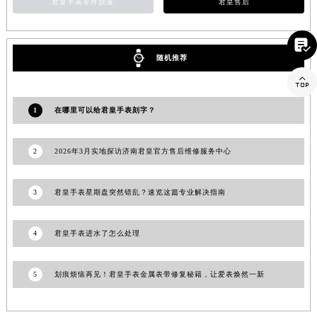
君皇手表零件脱落
君皇售后
江西省景德镇市珠山区珠山中路君皇售后服务中心（需提前预约）
江西省九江市浔阳区浔阳路君皇售后服务中心（需提前预约）

江西省南昌市红谷滩新区红谷中大道998号绿地双子塔（中央广场）A1座办公楼14层1407室君皇售后服务中心（需提前预约）
随机推荐
江西省萍乡市安源区萍安北大道与康庄路交叉口君皇售后服务中心（需提前预约）

江西省上饶市信州区滨江西路君皇售后服务中心（需提前预约）
1
在哪里可以给君皇手表刻字？
江西省新余市渝水区北湖西路君皇售后服务中心（需提前预约）
江西省宜春市袁州区中山中路君皇售后服务中心（需提前预约）
2
2026年3月实地探访济南君皇官方售后维修服务中心
江西省鹰潭市月湖区胜利东路君皇售后服务中心（需提前预约）
山东省德州市德城区东风中路君皇售后服务中心（需提前预约）
山东省东营市东营区济南路君皇售后服务中心（需提前预约）
3
君皇手表星期盘突然错乱？速览这篇专业解决指南
山东省济南市历下区经十路11111号华润中心写字楼（万象城）15层1508室君皇售后服务中心（需提前预约）
山东省济宁市任城区太白楼路君皇售后服务中心（需提前预约）
4
君皇手表进水了怎么处理
山东省莱芜市文化南路8号银座商城名表维修一楼名表维修君皇售后服务中心（需提前预约）
山东省临沂市兰山区解放路君皇售后服务中心（需提前预约）
5
划痕烦恼再见！君皇手表金属表带修复秘籍，让爱表焕然一新
山东省日照市东港区烟台路君皇售后服务中心（需提前预约）
山东省泰安市泰山区财源街道泰山大街君皇售后服务中心（需提前预约）