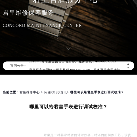
君皇维修保养服务
CONCORD MAINTENANCE CENTER
2026年8月君皇中国区售后服务网络优化升级公告
2026年8月君皇全国官方售后客户服务热线：400-609-9509
▲
官网公告>
君皇官方全国统一服务热线400-609-9509，服务覆盖中国大陆、香港、澳门、台湾全部区域（非大陆需加拨“+86”）
▼
2026年8月君皇售后服务中心最新网点地址：
北京市朝阳区建国门外大街甲6号华熙国际中心写字楼D座11层1102室（北京总部）（需提前预约）
北京市东城区东长安街1号东方广场写字楼W3座6层602室（需提前预约）
当前位置：
君皇维修中心
>
问题/知识/资讯
> 哪里可以给君皇手表进行调试校准？
天津市和平区赤峰道136号天津国际金融中心写字楼26层2603室（需提前预约）
哪里可以给君皇手表进行调试校准？
上海市徐汇区虹桥路3号港汇中心写字楼2座37层3705室（需提前预约）
上海市黄浦区南京东路299号宏伊国际广场写字楼8层806室（需提前预约）
南京市秦淮区中山南路1号（新街口）南京中心写字楼22层C1-1室（需提前预约）
常州市新北区龙锦路1590号现代传媒中心写字楼5号楼10层1008室（需提前预约）
君皇是一种非常精密的计时仪器，精湛的的制作工艺，珍贵