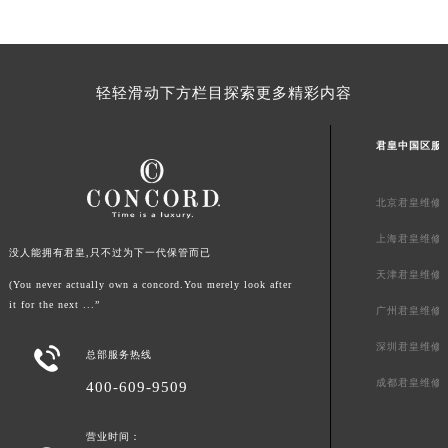
山东省威海市环翠区新威海路89号振华商厦一楼名表维修君皇售后服务中心（需提前预约）
山东省潍坊市奎文区东风东街君皇售后服务中心（需提前预约）
山东省枣庄市滕州市北辛路与善国路交叉口君皇售后服务中心（需提前预约）
轻轻滑动下方栏目探索更多精彩内容
山东省淄博市张店区金晶大道君皇售后服务中心（需提前预约）
上海市黄浦区南京东路299号宏伊国际广场写字楼8层806室君皇售后服务中心（需提前预约）
君皇中国区服
上海市徐汇区虹桥路3号港汇中心2座37层3705室君皇售后服务中心（需提前预约）
浙江省杭州市上城区钱江路1366号华润大厦A座5层503-5室君皇售后服务中心（需提前预约）
北京君皇维修
浙江省湖州市吴兴区劳动路君皇售后服务中心（需提前预约）
上海君皇维修
浙江省嘉兴市南湖区广益路705号嘉兴世界贸易中心A座13层1304室君皇售后服务中心（需提前预约）
没人能拥有君皇,只不过为下一代保管而已
浙江省金华市金东区东市南街777号金华万达广场4号楼22楼2209室君皇售后服务中心（需提前预约）
天津君皇维修
(You never actually own a concord.You merely look after
浙江省丽水市莲都区解放街君皇售后服务中心（需提前预约）
it for the next ...”
广州君皇维修
浙江省宁波市江北区大闸南路500号来福士广场办公楼20层2009室君皇售后服务中心（需提前预约）
深圳君皇维修

总部服务热线
浙江省衢州市柯城区上街君皇售后服务中心（需提前预约）
浙江省绍兴市越城区胜利东路379号世茂天际中心写字楼8层805室君皇售后服务中心（需提前预约）
成都君皇维修
400-609-9509
浙江省舟山市定海区解放东路君皇售后服务中心（需提前预约）
营业时间：
澳门特别行政区大堂区议事亭前地（新马路）君皇售后服务中心（需提前预约）