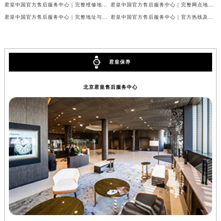
君皇中国官方售后服务中心｜完整维修地址与售后热线权威信息公示（2026年7月最新）
君皇中国官方售后服务中心｜完整网点地址与售后热线权威信息公示（2026年7月最新）
辽宁省铁岭市银州区南马路君皇售后服务中心（需提前预约）
君皇中国官方售后服务中心｜完整地址与客服热线权威信息公示（2026年7月最新）
君皇中国官方售后服务中心｜官方热线及详细网点地址权威信息公示（2026年7月最新）
辽宁省营口市站前区市府路与渤海大街交叉口君皇售后服务中心（需提前预约）
辽宁省沈阳市沈河区中街路137号亨得利名表维修授权店1楼君皇售后服务中心（需提前预约）
辽宁省沈阳市沈河区中街路83号亨得利名表维修授权店1楼君皇售后服务中心（需提前预约）
君皇保养
北京市朝阳区建国门外大街甲6号华熙国际中心D座11层1102室君皇售后服务中心（北京总部）（需提前预约）
北京市东城区东长安街1号王府井东方广场W3座6层602室君皇售后服务中心（需提前预约）
北京君皇售后服务中心
河北省保定市竞秀区朝阳北大街北国先天下君皇售后服务中心（需提前预约）
内蒙古自治区阿拉善盟市左旗土尔扈特大街君皇售后服务中心（需提前预约）
内蒙古自治区巴彦淖尔市临河区新华街君皇售后服务中心（需提前预约）
内蒙古自治区包头市青山区幸福路甲3号王府井百货名表维修君皇售后服务中心（需提前预约）
内蒙古自治区赤峰市红山区哈达街君皇售后服务中心（需提前预约）
内蒙古自治区鄂尔多斯市东胜区伊金霍洛街君皇售后服务中心（需提前预约）
内蒙古自治区呼伦贝尔市海拉尔区中央街君皇售后服务中心（需提前预约）
内蒙古自治区通辽市科尔沁区明仁大街君皇售后服务中心（需提前预约）
内蒙古自治区乌海市海勃湾区人民南路君皇售后服务中心（需提前预约）
内蒙古自治区乌兰察布市集宁区恩和大街君皇售后服务中心（需提前预约）