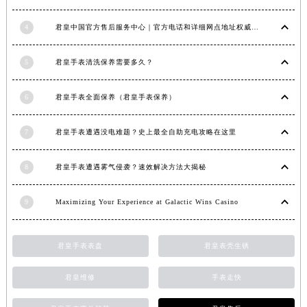
福建省莆田市城厢区霞林街道荔华东大道君皇售后服务中心（需提前预约）
4
君皇中国官方售后服务中心｜官方电话和详细网点地址权威信息公示（2026年7月最新）
福建省三明市三元区东乾二路君皇售后服务中心（需提前预约）
福建省漳州市龙文区步港路君皇售后服务中心（需提前预约）
5
君皇手表清洗保养需要多久？
江苏省常州市新北区龙锦路1590号现代传媒中心5号楼10层1008室君皇售后服务中心（需提前预约）
江苏省淮安市清江浦区淮海北路君皇售后服务中心（需提前预约）
6
君皇手表全面保养（君皇手表保养）
江苏省连云港市海州区通灌北路君皇售后服务中心（需提前预约）
江苏省南京市秦淮区中山南路1号南京中心22层22-C1-C3室君皇售后服务中心（需提前预约）
7
君皇手表遭遇没电难题？史上最全自助充电攻略在这里
江苏省宿迁市宿城区西湖路君皇售后服务中心（需提前预约）
江苏省泰州市海陵区永定东路399号置地商务中心东塔（华润万象城）17层1706室君皇售后服务中心（需提前预约）
8
君皇手表遭遇雾气侵袭？速效解决方法大揭秘
江苏省徐州市鼓楼区淮海东路29号苏宁广场IFC国际金融中心35层3508室君皇售后服务中心（需提前预约）
9
Maximizing Your Experience at Galactic Wins Casino
江苏省盐城市盐都区世纪大道5号盐城金融城写字楼1号楼16层1604室君皇售后服务中心（需提前预约）
江苏省扬州市邗江区国展路29号星耀天地写字楼1号楼18层1803室君皇售后服务中心（需提前预约）
江苏省镇江市京口区中山东路君皇售后服务中心（需提前预约）
君皇手表表盘
君皇表壳生锈
江西省抚州市临川区赣东大道君皇售后服务中心（需提前预约）
君皇维修
手表走快
江西省赣州市章贡区文清路君皇售后服务中心（需提前预约）
江西省吉安市吉州区井冈山大道君皇售后服务中心（需提前预约）