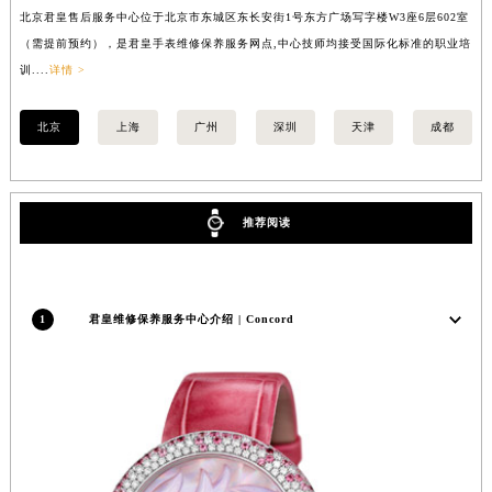
北京君皇售后服务中心位于北京市东城区东长安街1号东方广场写字楼W3座6层602室
上
内蒙古自治区锡林郭勒盟市锡林浩特市光明街与额尔敦路交叉口君皇售后服务中心（需提前预约）
（需提前预约），是君皇手表维修保养服务网点,中心技师均接受国际化标准的职业培
（
内蒙古自治区兴安盟市乌兰浩特市兴安大街君皇售后服务中心（需提前预约）
训....
详情 >
训..
山西省大同市平城区迎宾街君皇售后服务中心（需提前预约）
山西省晋城市城区黄华街君皇售后服务中心（需提前预约）
北京
上海
广州
深圳
天津
成都
山西省晋中市榆次区顺城街君皇售后服务中心（需提前预约）
山西省临汾市尧都区解放路君皇售后服务中心（需提前预约）
山西省吕梁市离石区永宁中路与建设街交叉口君皇售后服务中心（需提前预约）
推荐阅读
山西省朔州市朔城区怡西路与鄯阳西街交汇处君皇售后服务中心（需提前预约）
山西省忻州市忻府区和平东街与七一南路交叉口君皇售后服务中心（需提前预约）
山西省阳泉市郊区平阳东街与新城大道交叉口君皇售后服务中心（需提前预约）
1
君皇维修保养服务中心介绍 | Concord
山西省运城市盐湖区河东街君皇售后服务中心（需提前预约）
山西省长治市潞州区英雄中路君皇售后服务中心（需提前预约）
山西省太原市迎泽区迎泽街道解放路15号亨得利名表维修授权店3楼君皇售后服务中心（需提前预约）
天津市和平区赤峰道136号天津国际金融中心26层2603室君皇售后服务中心（需提前预约）
安徽省安庆市迎江区人民路君皇售后服务中心（需提前预约）
安徽省蚌埠市蚌山区淮河路君皇售后服务中心（需提前预约）