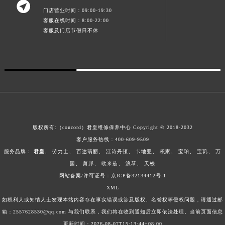

澳门特别行政区风顺堂区南湾大马路君皇售后服务中心（需提前预约）
门店营业时间：09:00-19:30
客服在线时间：8:00-22:00
澳门特别行政区花地玛堂区关闸广场君皇售后服务中心（需提前预约）
客服及门店节假日不休
澳门特别行政区花王堂区大三巴商圈君皇售后服务中心（需提前预约）
澳门特别行政区嘉模堂区官也街君皇售后服务中心（需提前预约）
澳门省路氹城市金光大道君皇售后服务中心（需提前预约）
澳门特别行政区望德堂区塔石广场君皇售后服务中心（需提前预约）
福建省福州市鼓楼区五四路128-1号恒力城写字楼15层03室君皇售后服务中心（需提前预约）
福建省厦门市思明区湖滨东路95号万象城华润大厦B座11层1104室君皇售后服务中心（需提前预约）
广东省潮州市潮安区新风路与潮汕路交汇处君皇售后服务中心（需提前预约）
版权所有:（concord）
君皇维修保养中心
Copyright © 2018-2032
广东省广州市天河区天河路230号万菱汇国际中心A塔7层704室君皇售后服务中心（需提前预约）
客户服务热线：
400-609-9509
广东省广州市越秀区环市东路371-375号世界贸易中心大厦南塔15层1507室君皇售后服务中心（需提前预约）
服务品牌：
君皇
、
劳力士
、
百达翡丽
、
江诗丹顿
、
卡地亚
、
积家
、
宝珀
、
宝玑
、
万
国
、
萧邦
、
欧米茄
、
浪琴
、
天梭
广东省河源市源城区越王大道君皇售后服务中心（需提前预约）
网站备案/许可证号：
京ICP备32134412号-1
广东省惠州市惠城区江北文昌一路7号华贸大厦1座30层3005室君皇售后服务中心（需提前预约）
XML
广东省江门市蓬江区广场西路君皇售后服务中心（需提前预约）
如权利人或知情人士发现本站内容存在事实错误或涉及版权、名誉权等侵权问题，请通过邮
广东省揭阳市榕城进贤门步行街君皇售后服务中心（需提前预约）
箱：2557628530@qq.com 与我们联系，我们将在收到通知后立即依法处理。当前页面信息
广东省茂名市电白区水东街道迎宾大道君皇售后服务中心（需提前预约）
更新时间：2026-08-07T15:13:44+08:00