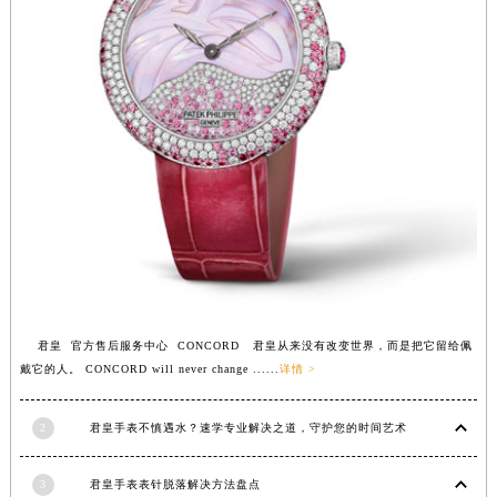
安徽省亳州市谯城区魏武大道君皇售后服务中心（需提前预约）
安徽省池州市贵池区长江路君皇售后服务中心（需提前预约）
安徽省滁州市琅琊区南谯北路君皇售后服务中心（需提前预约）
安徽省阜阳市颍州区颍州北路君皇售后服务中心（需提前预约）
安徽省淮北市相山区淮海路君皇售后服务中心（需提前预约）
安徽省淮南市田家庵区国庆中路君皇售后服务中心（需提前预约）
安徽省黄山市屯溪区黄山西路君皇售后服务中心（需提前预约）
安徽省六安市金安区解放中路君皇售后服务中心（需提前预约）
安徽省马鞍山市雨山区湖南西路君皇售后服务中心（需提前预约）
安徽省宿州市埇桥区人民中路君皇售后服务中心（需提前预约）
安徽省铜陵市铜官区石城大道君皇售后服务中心（需提前预约）
君皇 官方售后服务中心 CONCORD 君皇从来没有改变世界，而是把它留给佩
安徽省芜湖市镜湖区中山路步行街君皇售后服务中心（需提前预约）
戴它的人。 CONCORD will never change ......
详情 >
安徽省宣城市宣州区叠嶂西路君皇售后服务中心（需提前预约）
福建省龙岩市新罗区九一南路君皇售后服务中心（需提前预约）
2
君皇手表不慎遇水？速学专业解决之道，守护您的时间艺术
福建省南平市建阳区人民西路君皇售后服务中心（需提前预约）
3
君皇手表表针脱落解决方法盘点
福建省宁德市蕉城区天湖东路君皇售后服务中心（需提前预约）