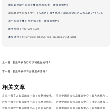
吉林省辽源市龙山区人民大街君皇售后服务中心（需提前预约）
津国际金融中心写字楼26层2603室（需提前预约）
吉林省梅河口市新华街道梅河大街君皇售后服务中心（需提前预约）
成都君皇售后服务中心
（东原店）服务地址：成都市锦江区人民东路6号SAC东
吉林省四平市铁东区紫气大路与南九经街交汇处君皇售后服务中心（需提前预约）
原中心写字楼24层2406B室（需提前预约）
吉林省松原市宁江区五环大街君皇售后服务中心（需提前预约）
服务专线：
400-609-9509
吉林省通化市东昌区环通乡江南大街君皇售后服务中心（需提前预约）
本页链接：
http://www.gjbpwx.com/problems/361.html
吉林省延边市延吉市解放路君皇售后服务中心（需提前预约）
辽宁省鞍山市铁东区站前街君皇售后服务中心（需提前预约）
辽宁省本溪市平山区胜利路君皇售后服务中心（需提前预约）
辽宁省朝阳市双塔区新华路君皇售后服务中心（需提前预约）
上一篇:
君皇手表自己可以轻微抛光吗？
辽宁省丹东市振兴区七经街君皇售后服务中心（需提前预约）
下一篇:
君皇手表保养去哪里保养好？
辽宁省抚顺市新抚区东一路君皇售后服务中心（需提前预约）
辽宁省阜新市海州区解放大街君皇售后服务中心（需提前预约）
相关文章
辽宁省葫芦岛市连山区中央路君皇售后服务中心（需提前预约）
君皇中国官方售后服务中心｜全新维修地址及官方热线权威信息公示（2026年7月最新）
君皇中国官方售后服务中心｜官方热线与门店地址权威信息公示（2026年7月最新）
辽宁省锦州市古塔区中央大街君皇售后服务中心（需提前预约）
君皇中国官方售后服务中心｜完整热线电话与网点地址权威信息公示（2026年7月最新）
君皇中国官方售后服务中心｜地址与客服服务热线权威信息公示（2026年7月最新）
辽宁省辽阳市白塔区新运大街君皇售后服务中心（需提前预约）
君皇中国官方售后服务中心｜官方热线和维修地址权威信息公示（2026年7月最新）
君皇中国官方售后服务中心｜官方电话和网点地址权威信息公示（2026年7月最新）
辽宁省盘锦市兴隆台区石油大街君皇售后服务中心（需提前预约）