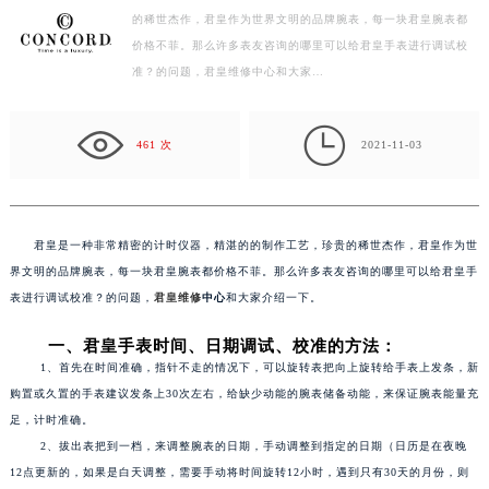
的稀世杰作，君皇作为世界文明的品牌腕表，每一块君皇腕表都
徐州市鼓楼区淮海东路29号苏宁广场IFC国际金融中心写字楼35层3508室（需提前预约）
价格不菲。那么许多表友咨询的哪里可以给君皇手表进行调试校
扬州市邗江区国展路29号星耀天地写字楼1号楼18层1803室（需提前预约）
准？的问题，君皇维修中心和大家…
盐城市盐都区世纪大道5号盐城金融城写字楼1号楼16层1604室（需提前预约）
泰州市海陵区永定东路399号置地商务中心东塔写字楼（华润万象城）17层1706室（需提前预约）

宁波市江北区大闸南路500号来福士广场办公楼20层2009室（需提前预约）
461 次
2021-11-03
杭州市上城区钱江路1366号华润大厦写字楼A座5层503-5室（需提前预约）
金华市金东区东市南街777号金华万达广场写字楼4号楼22层2209室（需提前预约）
绍兴市越城区胜利东路379号世茂天际中心写字楼8层805室（需提前预约）
君皇是一种非常精密的计时仪器，精湛的的制作工艺，珍贵的稀世杰作，君皇作为世
嘉兴市南湖区广益路705号嘉兴世界贸易中心写字楼A座13层1304室（需提前预约）
界文明的品牌腕表，每一块君皇腕表都价格不菲。那么许多表友咨询的哪里可以给君皇手
南昌市红谷滩新区红谷中大道998号绿地双子塔（中央广场）A1座办公楼14层07室（需提前预约）
表进行调试校准？的问题，
君皇维修
中心
和大家介绍一下。
济南市历下区经十路11111号华润中心写字楼（万象城）15层1508室（需提前预约）
一、君皇手表时间、日期调试、校准的方法：
广州市天河区天河路230号万菱汇国际中心写字楼A塔7层704室（需提前预约）
1、首先在时间准确，指针不走的情况下，可以旋转表把向上旋转给手表上发条，新
广州市越秀区环市东路371-375号世界贸易中心大厦南塔写字楼15层07室（需提前预约）
购置或久置的手表建议发条上30次左右，给缺少动能的腕表储备动能，来保证腕表能量充
深圳市罗湖区深南东路5001号华润大厦写字楼17层1701室（需提前预约）
足，计时准确。
2、拔出表把到一档，来调整腕表的日期，手动调整到指定的日期（日历是在夜晚
惠州市惠城区江北文昌一路7号华贸大厦写字楼1座30层05室（需提前预约）
12点更新的，如果是白天调整，需要手动将时间旋转12小时，遇到只有30天的月份，则
厦门市思明区湖滨东路95号华润大厦写字楼B座11层1104室（需提前预约）