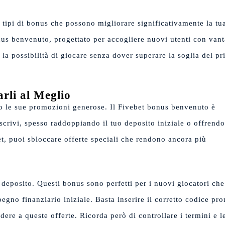
代广场写字楼9层902室（需提前预约）
 tipi di bonus che possono migliorare significativamente la tu
号世茂环球金融中心写字楼（芙蓉广场）10层13室（需提前预约
楼29层2905室（需提前预约）
nus benvenuto, progettato per accogliere nuovi utenti con van
表服务中心（品牌授权店）3层整层（需提前预约）
e la possibilità di giocare senza dover superare la soglia del p
表服务中心（品牌授权店）1层整层（需提前预约）
表服务中心（品牌授权店）1层整层（需提前预约）
rli al Meglio
（CCMALL）C座17层17-B（需提前预约）
ono le sue promozioni generose. Il Fivebet bonus benvenuto è
10层1015室（需提前预约）
scrivi, spesso raddoppiando il tuo deposito iniziale o offrendo
心T2座写字楼29层03室（需提前预约）
厦7层G室（需提前预约）
et, puoi sbloccare offerte speciali che rendono ancora più
心C座12层1205室（需提前预约）
中心T1写字楼9层907室（需提前预约）
写字楼1座11层1104室（需提前预约）
deposito. Questi bonus sono perfetti per i nuovi giocatori che
楼16层1603室（需提前预约）
gno finanziario iniziale. Basta inserire il corretto codice pr
中心办公楼C座22层08室（需提前预约）
dere a queste offerte. Ricorda però di controllare i termini e l
大厦38层09室（需提前预约）