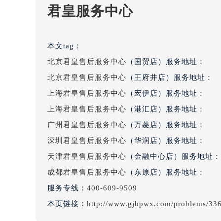
君皇服务中心
辽宁省沈阳市沈河区中街路137号亨
辽宁省沈阳市沈河区中街路83号亨
北京市朝阳区建国门外大街甲6号华熙
本文tag：
北京市东城区东长安街1号王府井东方
北京君皇售后服务中心
（国贸店）服务地址：
河北省保定市竞秀区朝阳北大街北国
北京君皇售后服务中心
（王府井店）服务地址：
内蒙古自治区阿拉善盟市左旗土尔扈
上海君皇售后服务中心
（宏伊店）服务地址：
内蒙古自治区巴彦淖尔市临河区新华
内蒙古自治区包头市青山区幸福路甲
上海君皇售后服务中心
（港汇店）服务地址：
内蒙古自治区赤峰市红山区哈达街君
广州君皇售后服务中心
（万菱店）服务地址：
内蒙古自治区鄂尔多斯市东胜区伊金
深圳君皇售后服务中心
（华润店）服务地址：
内蒙古自治区呼伦贝尔市海拉尔区中
天津君皇售后服务中心
（金融中心店）服务地址：
内蒙古自治区通辽市科尔沁区明仁大
成都君皇售后服务中心
（东原店）服务地址：
内蒙古自治区乌海市海勃湾区人民南
服务专线：
400-609-9509
内蒙古自治区乌兰察布市集宁区恩和
本页链接：
http://www.gjbpwx.com/problems/336
内蒙古自治区锡林郭勒盟市锡林浩特
内蒙古自治区兴安盟市乌兰浩特市兴