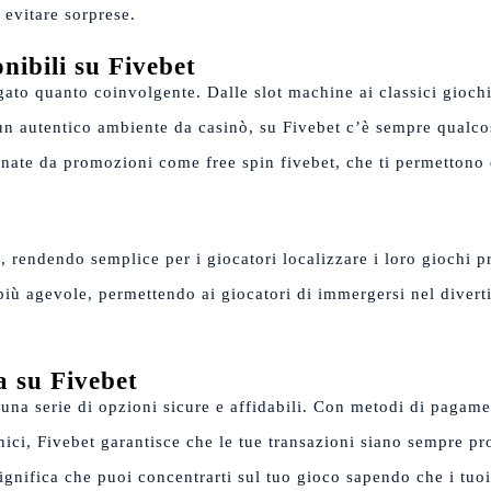
 evitare sorprese.
楼1224室（需提前预约）
大厦B座12楼03室（需提前预约）
nibili su Fivebet
心写字楼A座7楼709室（需提前预约）
egato quanto coinvolgente. Dalle slot machine ai classici gioch
2层04室（需提前预约）
 un autentico ambiente da casinò, su Fivebet c’è sempre qualco
心A座907室（需提前预约）
nate da promozioni come free spin fivebet, che ti permettono 
A座(旺进大厦)18层09室（需提前预约）
国际金融中心14楼14D（需提前预约）
广场写字楼10层06室（需提前预约）
, rendendo semplice per i giocatori localizzare i loro giochi pr
心写字楼B座13层07室（需提前预约）
più agevole, permettendo ai giocatori di immergersi nel diver
安国际中心E座6楼10室（需提前预约）
B座17层1707室（需提前预约）
写字楼A座10层1002室（需提前预约）
a su Fivebet
心东1幢20楼2002室（需提前预约）
e una serie di opzioni sicure e affidabili. Con metodi di pagam
街70号华润万象城写字楼（鄂尔多斯大厦）23层2326室（需
onici, Fivebet garantisce che le tue transazioni siano sempre pr
州中心写字楼21层2102室（需提前预约）
significa che puoi concentrarti sul tuo gioco sapendo che i tuoi
国际金融中心写字楼20层01室（需提前预约）