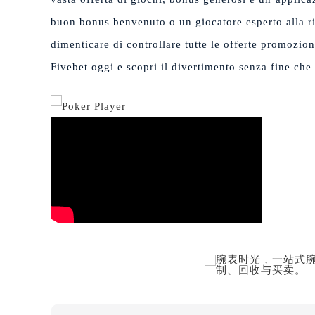
吉林省四平市铁东区紫气大路与南九
buon bonus benvenuto o un giocatore esperto alla ri
吉林省松原市宁江区五环大街君皇售
dimenticare di controllare tutte le offerte promozion
吉林省通化市东昌区环通乡江南大街
Fivebet oggi e scopri il divertimento senza fine che 
吉林省延边市延吉市解放路君皇售后
辽宁省鞍山市铁东区站前街君皇售后
辽宁省本溪市平山区胜利路君皇售后
辽宁省朝阳市双塔区新华路君皇售后
辽宁省丹东市振兴区七经街君皇售后
辽宁省抚顺市新抚区东一路君皇售后
辽宁省阜新市海州区解放大街君皇售
辽宁省葫芦岛市连山区中央路君皇售
辽宁省锦州市古塔区中央大街君皇售
辽宁省辽阳市白塔区新运大街君皇售
辽宁省盘锦市兴隆台区石油大街君皇
辽宁省铁岭市银州区南马路君皇售后
辽宁省营口市站前区市府路与渤海大