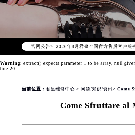
2026年8月君皇中国区售后服务网络
2026年8月君皇全国官方售后客户服务热线
官网公告>
君皇官方全国统一服务热线400-60
2026年8月君皇售后服务中心最新网
Warning
: extract() expects parameter 1 to be array, null give
北京市朝阳区建国门外大街甲6号华熙
line
20
北京市东城区东长安街1号东方广场写
天津市和平区赤峰道136号天津国际金
当前位置：
君皇维修中心
>
问题/知识/资讯
> Come Sf
上海市徐汇区虹桥路3号港汇中心写字楼
上海市黄浦区南京东路299号宏伊国
Come Sfruttare al 
南京市秦淮区中山南路1号（新街口）
常州市新北区龙锦路1590号现代传媒
徐州市鼓楼区淮海东路29号苏宁广场I
扬州市邗江区国展路29号星耀天地写字