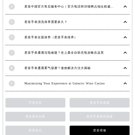
吉林省辽源市龙山区人民大街君皇售后服务中心（需提前预约）
4
君皇中国官方售后服务中心｜官方电话和详细网点地址权威信息公示（2026年7月最新）
吉林省梅河口市新华街道梅河大街君皇售后服务中心（需提前预约）
5
君皇手表清洗保养需要多久？
吉林省四平市铁东区紫气大路与南九经街交汇处君皇售后服务中心（需提前预约）
吉林省松原市宁江区五环大街君皇售后服务中心（需提前预约）
6
君皇手表全面保养（君皇手表保养）
吉林省通化市东昌区环通乡江南大街君皇售后服务中心（需提前预约）
吉林省延边市延吉市解放路君皇售后服务中心（需提前预约）
7
君皇手表遭遇没电难题？史上最全自助充电攻略在这里
辽宁省鞍山市铁东区站前街君皇售后服务中心（需提前预约）
辽宁省本溪市平山区胜利路君皇售后服务中心（需提前预约）
8
君皇手表遭遇雾气侵袭？速效解决方法大揭秘
辽宁省朝阳市双塔区新华路君皇售后服务中心（需提前预约）
辽宁省丹东市振兴区七经街君皇售后服务中心（需提前预约）
9
Maximizing Your Experience at Galactic Wins Casino
辽宁省抚顺市新抚区东一路君皇售后服务中心（需提前预约）
辽宁省阜新市海州区解放大街君皇售后服务中心（需提前预约）
手表走快
君皇手表表盘
辽宁省葫芦岛市连山区中央路君皇售后服务中心（需提前预约）
辽宁省锦州市古塔区中央大街君皇售后服务中心（需提前预约）
君皇表壳生锈
君皇手表零件脱落
辽宁省辽阳市白塔区新运大街君皇售后服务中心（需提前预约）
君皇售后
君皇维修
辽宁省盘锦市兴隆台区石油大街君皇售后服务中心（需提前预约）