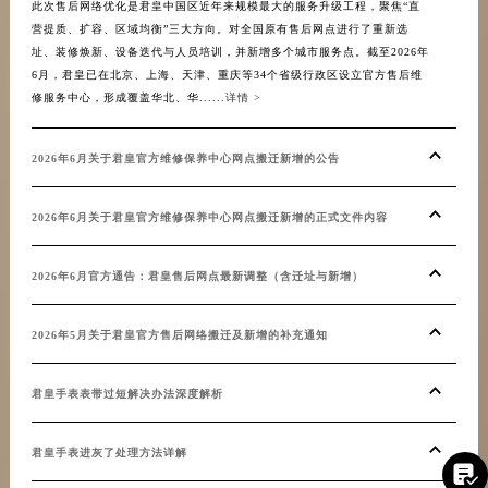
此次售后网络优化是君皇中国区近年来规模最大的服务升级工程，聚焦“直
截至
安徽省亳州市谯城区魏武大道君皇售后服务中心（需提前预约）
营提质、扩容、区域均衡”三大方向。对全国原有售后网点进行了重新选
设立
安徽省池州市贵池区长江路君皇售后服务中心（需提前预约）
址、装修焕新、设备迭代与人员培训，并新增多个城市服务点。截至2026年
南、
6月，君皇已在北京、上海、天津、重庆等34个省级行政区设立官方售后维
措施
安徽省滁州市琅琊区南谯北路君皇售后服务中心（需提前预约）
修服务中心，形成覆盖华北、华......
详情 >
级后的
安徽省阜阳市颍州区颍州北路君皇售后服务中心（需提前预约）
安徽省淮北市相山区淮海路君皇售后服务中心（需提前预约）
2026年6月关于君皇官方维修保养中心网点搬迁新增的公告
20
安徽省淮南市田家庵区国庆中路君皇售后服务中心（需提前预约）
安徽省黄山市屯溪区黄山西路君皇售后服务中心（需提前预约）
容
2026年6月关于君皇官方维修保养中心网点搬迁新增的正式文件内容
安徽省六安市金安区解放中路君皇售后服务中心（需提前预约）
安徽省马鞍山市雨山区湖南西路君皇售后服务中心（需提前预约）
20
2026年6月官方通告：君皇售后网点最新调整（含迁址与新增）
安徽省宿州市埇桥区人民中路君皇售后服务中心（需提前预约）
安徽省铜陵市铜官区石城大道君皇售后服务中心（需提前预约）
20
2026年5月关于君皇官方售后网络搬迁及新增的补充通知
安徽省芜湖市镜湖区中山路步行街君皇售后服务中心（需提前预约）
安徽省宣城市宣州区叠嶂西路君皇售后服务中心（需提前预约）
20
君皇手表表带过短解决办法深度解析
福建省龙岩市新罗区九一南路君皇售后服务中心（需提前预约）
福建省南平市建阳区人民西路君皇售后服务中心（需提前预约）
即时
君皇手表进灰了处理方法详解

福建省宁德市蕉城区天湖东路君皇售后服务中心（需提前预约）