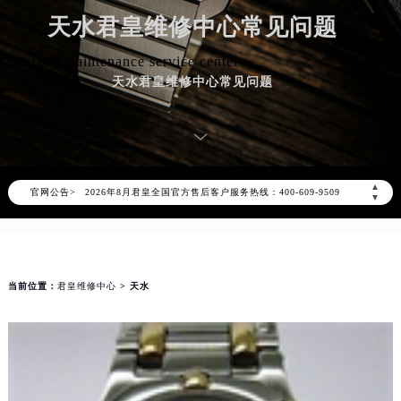
天水君皇维修中心常见问题
concord maintenance service center
天水君皇维修中心常见问题
2026年8月君皇中国区售后服务网络优化升级公告
2026年8月君皇全国官方售后客户服务热线：400-609-9509
▲
官网公告>
君皇官方全国统一服务热线400-609-9509，服务覆盖中国大陆、香港、澳门、台湾全部区域（非大陆需加拨“+86”）
▼
2026年8月君皇售后服务中心最新网点地址：
北京市朝阳区建国门外大街甲6号华熙国际中心写字楼D座11层1102室（北京总部）（需提前预约）
北京市东城区东长安街1号东方广场写字楼W3座6层602室（需提前预约）
当前位置：
君皇维修中心
> 天水
天津市和平区赤峰道136号天津国际金融中心写字楼26层2603室（需提前预约）
上海市徐汇区虹桥路3号港汇中心写字楼2座37层3705室（需提前预约）
上海市黄浦区南京东路299号宏伊国际广场写字楼8层806室（需提前预约）
南京市秦淮区中山南路1号（新街口）南京中心写字楼22层C1-1室（需提前预约）
常州市新北区龙锦路1590号现代传媒中心写字楼5号楼10层1008室（需提前预约）