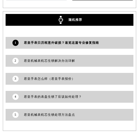
辽宁省铁岭市银州区南马路君皇售后服务中心（需提前预约）
辽宁省营口市站前区市府路与渤海大街交叉口君皇售后服务中心（需提前预约）
随机推荐
辽宁省沈阳市沈河区中街路137号亨得利名表维修授权店1楼君皇售后服务中心（需提前预约）
辽宁省沈阳市沈河区中街路83号亨得利名表维修授权店1楼君皇售后服务中心（需提前预约）
北京市朝阳区建国门外大街甲6号华熙国际中心D座11层1102室君皇售后服务中心（北京总部）（需提前预约）
1
君皇手表日历框意外破损？速览这篇专业修复指南
北京市东城区东长安街1号王府井东方广场W3座6层602室君皇售后服务中心（需提前预约）
河北省保定市竞秀区朝阳北大街北国先天下君皇售后服务中心（需提前预约）
2
君皇机械表机芯生锈解决办法详解
内蒙古自治区阿拉善盟市左旗土尔扈特大街君皇售后服务中心（需提前预约）
内蒙古自治区巴彦淖尔市临河区新华街君皇售后服务中心（需提前预约）
3
君皇手表怎么样（君皇手表报价）
内蒙古自治区包头市青山区幸福路甲3号王府井百货名表维修君皇售后服务中心（需提前预约）
内蒙古自治区赤峰市红山区哈达街君皇售后服务中心（需提前预约）
4
君皇手表的表盘生锈了应该如何处理？
内蒙古自治区鄂尔多斯市东胜区伊金霍洛街君皇售后服务中心（需提前预约）
内蒙古自治区呼伦贝尔市海拉尔区中央街君皇售后服务中心（需提前预约）
5
君皇机械表机芯生锈处理方法盘点
内蒙古自治区通辽市科尔沁区明仁大街君皇售后服务中心（需提前预约）
内蒙古自治区乌海市海勃湾区人民南路君皇售后服务中心（需提前预约）
内蒙古自治区乌兰察布市集宁区恩和大街君皇售后服务中心（需提前预约）