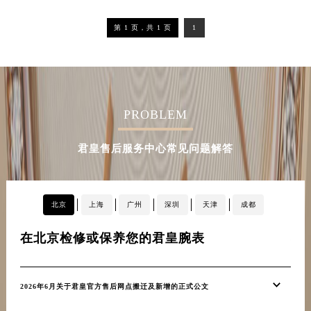
内蒙古自治区锡林郭勒盟市锡林浩特市光明街与额尔敦路交叉口君皇售后服务中心（需提前预约）
第 1 页，共 1 页
1
内蒙古自治区兴安盟市乌兰浩特市兴安大街君皇售后服务中心（需提前预约）
山西省大同市平城区迎宾街君皇售后服务中心（需提前预约）
山西省晋城市城区黄华街君皇售后服务中心（需提前预约）
山西省晋中市榆次区顺城街君皇售后服务中心（需提前预约）
山西省临汾市尧都区解放路君皇售后服务中心（需提前预约）
PROBLEM
山西省吕梁市离石区永宁中路与建设街交叉口君皇售后服务中心（需提前预约）
君皇售后服务中心常见问题解答
山西省朔州市朔城区怡西路与鄯阳西街交汇处君皇售后服务中心（需提前预约）
山西省忻州市忻府区和平东街与七一南路交叉口君皇售后服务中心（需提前预约）
山西省阳泉市郊区平阳东街与新城大道交叉口君皇售后服务中心（需提前预约）
北京
上海
广州
深圳
天津
成都
山西省运城市盐湖区河东街君皇售后服务中心（需提前预约）
山西省长治市潞州区英雄中路君皇售后服务中心（需提前预约）
在北京检修或保养您的君皇腕表
在
山西省太原市迎泽区迎泽街道解放路15号亨得利名表维修授权店3楼君皇售后服务中心（需提前预约）
天津市和平区赤峰道136号天津国际金融中心26层2603室君皇售后服务中心（需提前预约）
安徽省安庆市迎江区人民路君皇售后服务中心（需提前预约）
2026年6月关于君皇官方售后网点搬迁及新增的正式公文
20
安徽省蚌埠市蚌山区淮河路君皇售后服务中心（需提前预约）