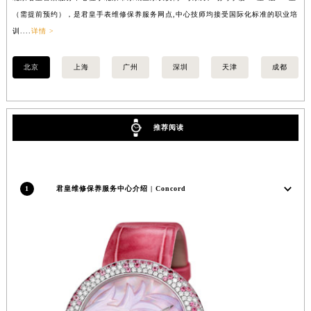
苏州市苏州工业园区星港街199号苏州中心办公楼C座22层08室（需提前预约）
（需提前预约），是君皇手表维修保养服务网点,中心技师均接受国际化标准的职业培
（
训....
详情 >
训..
武汉市江汉区解放大道686号世界贸易大厦38层09室（需提前预约）
南宁市青秀区金湖路59号地王大厦12楼1224室（需提前预约）
北京
上海
广州
深圳
天津
成都
合肥市蜀山区潜山路111号万象城华润大厦B座12楼03室（需提前预约）
泉州市丰泽区宝洲路729号浦西万达中心写字楼A座7楼709室（需提前预约）
青岛市南区山东路6号华润大厦B座22层04室（需提前预约）
推荐阅读
烟台市芝罘区胜利路139号万达金融中心A座907室（需提前预约）
长春市朝阳区西安大路727号中银大厦A座(旺进大厦)18层09室（需提前预约）
贵阳市南明区都司高架桥路33号亨特国际金融中心14楼14D（需提前预约）
昆明市盘龙区北京路928号同德昆明广场写字楼10层06室（需提前预约）
1
君皇维修保养服务中心介绍 | Concord
石家庄市长安区中山东路39号勒泰中心写字楼B座13层07室（需提前预约）
西安市碑林区南关正街88号华侨城长安国际中心E座6楼10室（需提前预约）
海口市龙华区金贸东路5号海口华润大厦B座17层1707室（需提前预约）
唐山市路南区新华东道100号万达广场写字楼A座10层1002室（需提前预约）
台州市椒江区东海大道1800号腾达中心东1幢20楼2002室（需提前预约）
内蒙古自治区呼和浩特市玉泉区大学西街70号华润万象城写字楼（鄂尔多斯大厦）23层2326室（需提前预约）