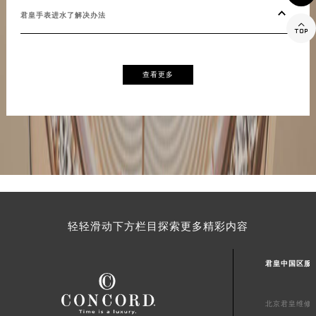
福建省莆田市城厢区霞林街道荔华东大道君皇售后服务中心（需提前预约）
君皇
君皇手表进水了解决办法

福建省三明市三元区东乾二路君皇售后服务中心（需提前预约）
君皇
福建省漳州市龙文区步港路君皇售后服务中心（需提前预约）
江苏省常州市新北区龙锦路1590号现代传媒中心5号楼10层1008室君皇售后服务中心（需提前预约）
查看更多
江苏省淮安市清江浦区淮海北路君皇售后服务中心（需提前预约）
江苏省连云港市海州区通灌北路君皇售后服务中心（需提前预约）
江苏省南京市秦淮区中山南路1号南京中心22层22-C1-C3室君皇售后服务中心（需提前预约）
江苏省宿迁市宿城区西湖路君皇售后服务中心（需提前预约）
江苏省泰州市海陵区永定东路399号置地商务中心东塔（华润万象城）17层1706室君皇售后服务中心（需提前预约）
江苏省徐州市鼓楼区淮海东路29号苏宁广场IFC国际金融中心35层3508室君皇售后服务中心（需提前预约）
江苏省盐城市盐都区世纪大道5号盐城金融城写字楼1号楼16层1604室君皇售后服务中心（需提前预约）
轻轻滑动下方栏目探索更多精彩内容
江苏省扬州市邗江区国展路29号星耀天地写字楼1号楼18层1803室君皇售后服务中心（需提前预约）
江苏省镇江市京口区中山东路君皇售后服务中心（需提前预约）
君皇中国区服
江西省抚州市临川区赣东大道君皇售后服务中心（需提前预约）
江西省赣州市章贡区文清路君皇售后服务中心（需提前预约）
北京君皇维修
江西省吉安市吉州区井冈山大道君皇售后服务中心（需提前预约）