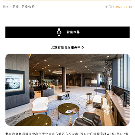
福州市鼓楼区五四路128-1号恒力城写字楼15层03室（需提前预约）
标签：
君皇
,
君皇售后
时间：
2026-03-18
成都市锦江区人民东路6号SAC东原中心写字楼24层2406B室（需提前预约）
重庆市江北区观音桥步行街2号融恒时代广场写字楼9层902室（需提前预约）
长沙市芙蓉区定王台街道建湘路393号世茂环球金融中心写字楼（芙蓉广场）10层13室（需提前预约）
君皇保养
郑州市二七区铭功路10号华润大厦写字楼29层2905室（需提前预约）
北京君皇售后服务中心
太原市迎泽区解放路15号亨得利名表服务中心（品牌授权店）3层整层（需提前预约）
沈阳市沈河区中街路137号亨得利名表服务中心（品牌授权店）1层整层（需提前预约）
沈阳市沈河区中街路83号亨得利名表服务中心（品牌授权店）1层整层（需提前预约）
乌鲁木齐市天山区红山路26号时代广场（CCMALL）C座17层17-B（需提前预约）
温州市鹿城区锦绣路1067号置信广场10层1015室（需提前预约）
哈尔滨市道里区友谊西路600号富力中心T2座写字楼29层03室（需提前预约）
大连市中山区人民路15号国际金融大厦7层G室（需提前预约）
佛山市禅城区季华五路57号万科金融中心C座12层1205室（需提前预约）
东莞市东城街道鸿福东路1号民盈国贸中心T1写字楼9层907室（需提前预约）
无锡市梁溪区人民中路139号恒隆广场写字楼1座11层1104室（需提前预约）
南通市崇川区工农路57号圆融广场写字楼16层1603室（需提前预约）
北京君皇售后服务中心位于北京市东城区东长安街1号东方广场写字楼W3座6层602室
上