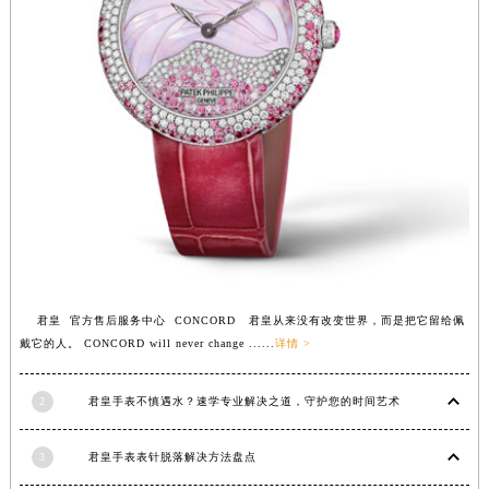
甘肃省兰州市七里河区西津西路16号兰州中心写字楼21层2102室（需提前预约）
重庆市解放碑渝中区民权路28号英利国际金融中心写字楼20层01室（需提前预约）
黑龙江省大庆市萨尔图区会战大街君皇售后服务中心（需提前预约）
黑龙江省鹤岗市向阳区红军路君皇售后服务中心（需提前预约）
黑龙江省黑河市爱辉区中央街君皇售后服务中心（需提前预约）
黑龙江省鸡西市鸡冠区红军路君皇售后服务中心（需提前预约）
黑龙江省佳木斯市向阳区长安路君皇售后服务中心（需提前预约）
黑龙江省牡丹江市东安区太平路君皇售后服务中心（需提前预约）
黑龙江省七台河市桃山区大同街君皇售后服务中心（需提前预约）
黑龙江省齐齐哈尔市龙沙区龙华路君皇售后服务中心（需提前预约）
君皇 官方售后服务中心 CONCORD 君皇从来没有改变世界，而是把它留给佩
黑龙江省双鸭山市尖山区新兴大街君皇售后服务中心（需提前预约）
戴它的人。 CONCORD will never change ......
详情 >
黑龙江省绥化市北林区新华街与康庄路交叉口君皇售后服务中心（需提前预约）
黑龙江省伊春市伊美区通河路君皇售后服务中心（需提前预约）
2
君皇手表不慎遇水？速学专业解决之道，守护您的时间艺术
吉林省白城市洮北区明仁南街君皇售后服务中心（需提前预约）
吉林省白山市浑江区浑江大街君皇售后服务中心（需提前预约）
3
君皇手表表针脱落解决方法盘点
吉林省吉林市船营区河南街君皇售后服务中心（需提前预约）