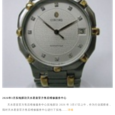
徐州市鼓楼区淮海东路29号苏宁广场IFC国际金融中心写字楼35层3508室（需提前预约）
扬州市邗江区国展路29号星耀天地写字楼1号楼18层1803室（需提前预约）
盐城市盐都区世纪大道5号盐城金融城写字楼1号楼16层1604室（需提前预约）
泰州市海陵区永定东路399号置地商务中心东塔写字楼（华润万象城）17层1706室（需提前预约）
宁波市江北区大闸南路500号来福士广场办公楼20层2009室（需提前预约）
杭州市上城区钱江路1366号华润大厦写字楼A座5层503-5室（需提前预约）
金华市金东区东市南街777号金华万达广场写字楼4号楼22层2209室（需提前预约）
绍兴市越城区胜利东路379号世茂天际中心写字楼8层805室（需提前预约）
嘉兴市南湖区广益路705号嘉兴世界贸易中心写字楼A座13层1304室（需提前预约）
南昌市红谷滩新区红谷中大道998号绿地双子塔（中央广场）A1座办公楼14层07室（需提前预约）
济南市历下区经十路11111号华润中心写字楼（万象城）15层1508室（需提前预约）
广州市天河区天河路230号万菱汇国际中心写字楼A塔7层704室（需提前预约）
广州市越秀区环市东路371-375号世界贸易中心大厦南塔写字楼15层07室（需提前预约）
2026年3月实地探访天水君皇官方售后维修服务中心
深圳市罗湖区深南东路5001号华润大厦写字楼17层1701室（需提前预约）
天水君皇官方售后维修服务中心实地探访 2026 年 3月17日上午，作为行业观察者，
惠州市惠城区江北文昌一路7号华贸大厦写字楼1座30层05室（需提前预约）
我对天水君皇官方售后维修服务中心进行了实地......
详细
厦门市思明区湖滨东路95号华润大厦写字楼B座11层1104室（需提前预约）