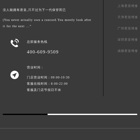
上海君皇维修
江西省景德镇市珠山区珠山中路君皇售后服务中心（需提前预约）
没人能拥有君皇,只不过为下一代保管而已
江西省九江市浔阳区浔阳路君皇售后服务中心（需提前预约）
天津君皇维修
(You never actually own a concord.You merely look after
江西省南昌市红谷滩新区红谷中大道998号绿地双子塔（中央广场）A1座办公楼14层1407室君皇售后服务中心（需提前预约）
it for the next ...”
广州君皇维修
江西省萍乡市安源区萍安北大道与康庄路交叉口君皇售后服务中心（需提前预约）
深圳君皇维修

江西省上饶市信州区滨江西路君皇售后服务中心（需提前预约）
总部服务热线
江西省新余市渝水区北湖西路君皇售后服务中心（需提前预约）
成都君皇维修
400-609-9509
江西省宜春市袁州区中山中路君皇售后服务中心（需提前预约）
江西省鹰潭市月湖区胜利东路君皇售后服务中心（需提前预约）
营业时间：

山东省德州市德城区东风中路君皇售后服务中心（需提前预约）
门店营业时间：09:00-19:30
客服在线时间：8:00-22:00
山东省东营市东营区济南路君皇售后服务中心（需提前预约）
客服及门店节假日不休
山东省济南市历下区经十路11111号华润中心写字楼（万象城）15层1508室君皇售后服务中心（需提前预约）
山东省济宁市任城区太白楼路君皇售后服务中心（需提前预约）
山东省莱芜市文化南路8号银座商城名表维修一楼名表维修君皇售后服务中心（需提前预约）
山东省临沂市兰山区解放路君皇售后服务中心（需提前预约）
山东省日照市东港区烟台路君皇售后服务中心（需提前预约）
山东省泰安市泰山区财源街道泰山大街君皇售后服务中心（需提前预约）