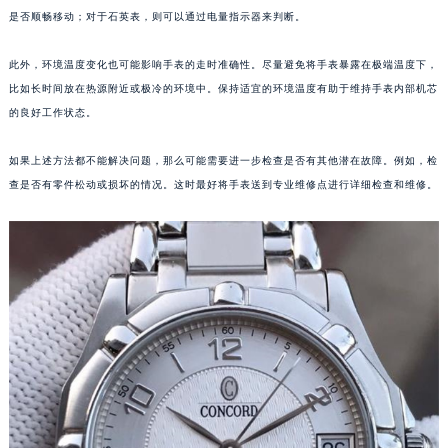
是否顺畅移动；对于石英表，则可以通过电量指示器来判断。
福州市鼓楼区五四路128-1号恒力城写字楼15层03室（需提前预约）
成都市锦江区人民东路6号SAC东原中心写字楼24层2406B室（需提前预约）
此外，环境温度变化也可能影响手表的走时准确性。尽量避免将手表暴露在极端温度下，
重庆市江北区观音桥步行街2号融恒时代广场写字楼9层902室（需提前预约）
比如长时间放在热源附近或极冷的环境中。保持适宜的环境温度有助于维持手表内部机芯
长沙市芙蓉区定王台街道建湘路393号世茂环球金融中心写字楼（芙蓉广场）10层13室（需提前预约）
的良好工作状态。
郑州市二七区铭功路10号华润大厦写字楼29层2905室（需提前预约）
太原市迎泽区解放路15号亨得利名表服务中心（品牌授权店）3层整层（需提前预约）
如果上述方法都不能解决问题，那么可能需要进一步检查是否有其他潜在故障。例如，检
查是否有零件松动或损坏的情况。这时最好将手表送到专业维修点进行详细检查和维修。
沈阳市沈河区中街路137号亨得利名表服务中心（品牌授权店）1层整层（需提前预约）
沈阳市沈河区中街路83号亨得利名表服务中心（品牌授权店）1层整层（需提前预约）
乌鲁木齐市天山区红山路26号时代广场（CCMALL）C座17层17-B（需提前预约）
温州市鹿城区锦绣路1067号置信广场10层1015室（需提前预约）
哈尔滨市道里区友谊西路600号富力中心T2座写字楼29层03室（需提前预约）
大连市中山区人民路15号国际金融大厦7层G室（需提前预约）
佛山市禅城区季华五路57号万科金融中心C座12层1205室（需提前预约）
东莞市东城街道鸿福东路1号民盈国贸中心T1写字楼9层907室（需提前预约）
无锡市梁溪区人民中路139号恒隆广场写字楼1座11层1104室（需提前预约）
南通市崇川区工农路57号圆融广场写字楼16层1603室（需提前预约）