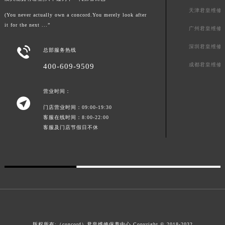
澳门特别行政区风顺堂区南湾大马路君皇售后服务中心（需提前预约）
天津君皇维修
(You never actually own a concord.You merely look after
澳门特别行政区花地玛堂区关闸广场君皇售后服务中心（需提前预约）
it for the next ...”
广州君皇维修
澳门特别行政区花王堂区大三巴商圈君皇售后服务中心（需提前预约）
深圳君皇维修

总部服务热线
澳门特别行政区嘉模堂区官也街君皇售后服务中心（需提前预约）
成都君皇维修
400-609-9509
澳门省路氹城市金光大道君皇售后服务中心（需提前预约）
澳门特别行政区望德堂区塔石广场君皇售后服务中心（需提前预约）
营业时间：
福建省福州市鼓楼区五四路128-1号恒力城写字楼15层03室君皇售后服务中心（需提前预约）

门店营业时间：09:00-19:30
福建省厦门市思明区湖滨东路95号万象城华润大厦B座11层1104室君皇售后服务中心（需提前预约）
客服在线时间：8:00-22:00
广东省潮州市潮安区新风路与潮汕路交汇处君皇售后服务中心（需提前预约）
客服及门店节假日不休
广东省广州市天河区天河路230号万菱汇国际中心A塔7层704室君皇售后服务中心（需提前预约）
广东省广州市越秀区环市东路371-375号世界贸易中心大厦南塔15层1507室君皇售后服务中心（需提前预约）
广东省河源市源城区越王大道君皇售后服务中心（需提前预约）
广东省惠州市惠城区江北文昌一路7号华贸大厦1座30层3005室君皇售后服务中心（需提前预约）
广东省江门市蓬江区广场西路君皇售后服务中心（需提前预约）
广东省揭阳市榕城进贤门步行街君皇售后服务中心（需提前预约）
广东省茂名市电白区水东街道迎宾大道君皇售后服务中心（需提前预约）
版权所有:（concord）
君皇维修保养中心
Copyright © 2018-2032