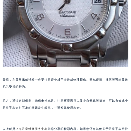
苏州市苏州工业园区星港街199号苏州中心办公楼C座22层08室（需提前预约）
武汉市江汉区解放大道686号世界贸易大厦38层09室（需提前预约）
南宁市青秀区金湖路59号地王大厦12楼1224室（需提前预约）
合肥市蜀山区潜山路111号万象城华润大厦B座12楼03室（需提前预约）
泉州市丰泽区宝洲路729号浦西万达中心写字楼A座7楼709室（需提前预约）
青岛市南区山东路6号华润大厦B座22层04室（需提前预约）
烟台市芝罘区胜利路139号万达金融中心A座907室（需提前预约）
长春市朝阳区西安大路727号中银大厦A座(旺进大厦)18层09室（需提前预约）
贵阳市南明区都司高架桥路33号亨特国际金融中心14楼14D（需提前预约）
昆明市盘龙区北京路928号同德昆明广场写字楼10层06室（需提前预约）
最后，在日常佩戴过程中也要注意避免对手表造成物理损伤。避免碰撞、摔落等可能导致
机芯受损的行为。
石家庄市长安区中山东路39号勒泰中心写字楼B座13层07室（需提前预约）
西安市碑林区南关正街88号华侨城长安国际中心E座6楼10室（需提前预约）
总之，通过定期保养、确保电池充足、注意环境温度以及小心佩戴等措施，可以有效减少
海口市龙华区金贸东路5号海口华润大厦B座17层1707室（需提前预约）
君皇手表走时不准的问题发生频率，并延长其使用寿命。
唐山市路南区新华东道100号万达广场写字楼A座10层1002室（需提前预约）
台州市椒江区东海大道1800号腾达中心东1幢20楼2002室（需提前预约）
内蒙古自治区呼和浩特市玉泉区大学西街70号华润万象城写字楼（鄂尔多斯大厦）23层2326室（需提前预约）
以上就是
上海君皇维修服务中心
为您分享的精彩内容。如果您还有其他关于君皇手表维护