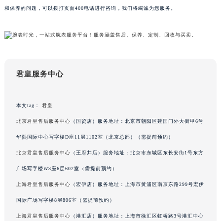
和保养的问题，可以拨打页面400电话进行咨询，我们将竭诚为您服务。
甘肃省兰州市七里河区西津西路16号兰州中心写字楼21层2102室（需提前预约）
重庆市解放碑渝中区民权路28号英利国际金融中心写字楼20层01室（需提前预约）
黑龙江省大庆市萨尔图区会战大街君皇售后服务中心（需提前预约）
黑龙江省鹤岗市向阳区红军路君皇售后服务中心（需提前预约）
黑龙江省黑河市爱辉区中央街君皇售后服务中心（需提前预约）
君皇服务中心
黑龙江省鸡西市鸡冠区红军路君皇售后服务中心（需提前预约）
黑龙江省佳木斯市向阳区长安路君皇售后服务中心（需提前预约）
本文tag：
君皇
黑龙江省牡丹江市东安区太平路君皇售后服务中心（需提前预约）
黑龙江省七台河市桃山区大同街君皇售后服务中心（需提前预约）
北京君皇售后服务中心
（国贸店）服务地址：北京市朝阳区建国门外大街甲6号
黑龙江省齐齐哈尔市龙沙区龙华路君皇售后服务中心（需提前预约）
华熙国际中心写字楼D座11层1102室（北京总部）（需提前预约）
黑龙江省双鸭山市尖山区新兴大街君皇售后服务中心（需提前预约）
北京君皇售后服务中心
（王府井店）服务地址：北京市东城区东长安街1号东方
黑龙江省绥化市北林区新华街与康庄路交叉口君皇售后服务中心（需提前预约）
广场写字楼W3座6层602室（需提前预约）
黑龙江省伊春市伊美区通河路君皇售后服务中心（需提前预约）
上海君皇售后服务中心
（宏伊店）服务地址：上海市黄浦区南京东路299号宏伊
吉林省白城市洮北区明仁南街君皇售后服务中心（需提前预约）
国际广场写字楼8层806室（需提前预约）
吉林省白山市浑江区浑江大街君皇售后服务中心（需提前预约）
上海君皇售后服务中心
（港汇店）服务地址：上海市徐汇区虹桥路3号港汇中心
吉林省吉林市船营区河南街君皇售后服务中心（需提前预约）