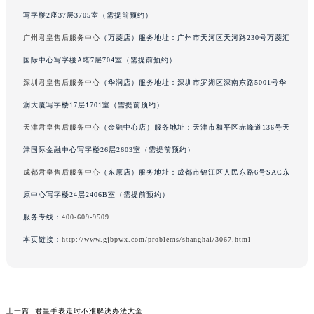
吉林省辽源市龙山区人民大街君皇售后服务中心（需提前预约）
写字楼2座37层3705室（需提前预约）
吉林省梅河口市新华街道梅河大街君皇售后服务中心（需提前预约）
广州君皇售后服务中心
（万菱店）服务地址：广州市天河区天河路230号万菱汇
吉林省四平市铁东区紫气大路与南九经街交汇处君皇售后服务中心（需提前预约）
国际中心写字楼A塔7层704室（需提前预约）
吉林省松原市宁江区五环大街君皇售后服务中心（需提前预约）
深圳君皇售后服务中心
（华润店）服务地址：深圳市罗湖区深南东路5001号华
吉林省通化市东昌区环通乡江南大街君皇售后服务中心（需提前预约）
润大厦写字楼17层1701室（需提前预约）
吉林省延边市延吉市解放路君皇售后服务中心（需提前预约）
天津君皇售后服务中心
（金融中心店）服务地址：天津市和平区赤峰道136号天
辽宁省鞍山市铁东区站前街君皇售后服务中心（需提前预约）
津国际金融中心写字楼26层2603室（需提前预约）
辽宁省本溪市平山区胜利路君皇售后服务中心（需提前预约）
辽宁省朝阳市双塔区新华路君皇售后服务中心（需提前预约）
成都君皇售后服务中心
（东原店）服务地址：成都市锦江区人民东路6号SAC东
辽宁省丹东市振兴区七经街君皇售后服务中心（需提前预约）
原中心写字楼24层2406B室（需提前预约）
辽宁省抚顺市新抚区东一路君皇售后服务中心（需提前预约）
服务专线：
400-609-9509
辽宁省阜新市海州区解放大街君皇售后服务中心（需提前预约）
本页链接：
http://www.gjbpwx.com/problems/shanghai/3067.html
辽宁省葫芦岛市连山区中央路君皇售后服务中心（需提前预约）
辽宁省锦州市古塔区中央大街君皇售后服务中心（需提前预约）
辽宁省辽阳市白塔区新运大街君皇售后服务中心（需提前预约）
辽宁省盘锦市兴隆台区石油大街君皇售后服务中心（需提前预约）
上一篇:
君皇手表走时不准解决办法大全