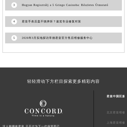
3
Hogyan Regisztrálj a 5 Gringo Casinoba: Részletes Útmutató
山东省威海市环翠区新威海路89号振华商厦一楼名表维修君皇售后服务中心（需提前预约）
山东省潍坊市奎文区东风东街君皇售后服务中心（需提前预约）
山东省枣庄市滕州市北辛路与善国路交叉口君皇售后服务中心（需提前预约）
4
君皇手表后盖不慎摔坏？速览专业修复对策
山东省淄博市张店区金晶大道君皇售后服务中心（需提前预约）
上海市黄浦区南京东路299号宏伊国际广场写字楼8层806室君皇售后服务中心（需提前预约）
5
2026年3月实地探访常德君皇官方售后维修服务中心
上海市徐汇区虹桥路3号港汇中心2座37层3705室君皇售后服务中心（需提前预约）
浙江省杭州市上城区钱江路1366号华润大厦A座5层503-5室君皇售后服务中心（需提前预约）
浙江省湖州市吴兴区劳动路君皇售后服务中心（需提前预约）
浙江省嘉兴市南湖区广益路705号嘉兴世界贸易中心A座13层1304室君皇售后服务中心（需提前预约）
浙江省金华市金东区东市南街777号金华万达广场4号楼22楼2209室君皇售后服务中心（需提前预约）
轻轻滑动下方栏目探索更多精彩内容
浙江省丽水市莲都区解放街君皇售后服务中心（需提前预约）
浙江省宁波市江北区大闸南路500号来福士广场办公楼20层2009室君皇售后服务中心（需提前预约）
君皇中国区服
浙江省衢州市柯城区上街君皇售后服务中心（需提前预约）
浙江省绍兴市越城区胜利东路379号世茂天际中心写字楼8层805室君皇售后服务中心（需提前预约）
北京君皇维修
浙江省舟山市定海区解放东路君皇售后服务中心（需提前预约）
上海君皇维修
澳门特别行政区大堂区议事亭前地（新马路）君皇售后服务中心（需提前预约）
没人能拥有君皇,只不过为下一代保管而已