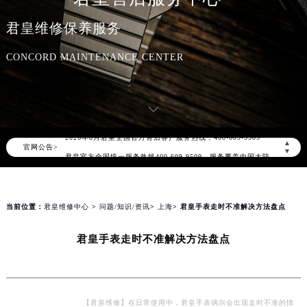
君皇维修保养服务
CONCORD MAINTENANCE CENTER
2026年8月君皇中国区售后服务网络优化升级公告
2026年8月君皇全国官方售后客户服务热线：400-609-9509
▲
官网公告>
君皇官方全国统一服务热线400-609-9509，服务覆盖中国大陆、香港、澳门、台湾全部区域（非大陆需加拨“+86”）
▼
2026年8月君皇售后服务中心最新网点地址：
北京市朝阳区建国门外大街甲6号华熙国际中心写字楼D座11层1102室（北京总部）（需提前预约）
北京市东城区东长安街1号东方广场写字楼W3座6层602室（需提前预约）
当前位置：
君皇维修中心
>
问题/知识/资讯
>
上海
> 君皇手表走时不准解决方法盘点
天津市和平区赤峰道136号天津国际金融中心写字楼26层2603室（需提前预约）
君皇手表走时不准解决方法盘点
上海市徐汇区虹桥路3号港汇中心写字楼2座37层3705室（需提前预约）
上海市黄浦区南京东路299号宏伊国际广场写字楼8层806室（需提前预约）
南京市秦淮区中山南路1号（新街口）南京中心写字楼22层C1-1室（需提前预约）
常州市新北区龙锦路1590号现代传媒中心写字楼5号楼10层1008室（需提前预约）
【君皇维修】在日常使用中，君皇手表偶尔会出现走时不准的情