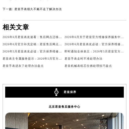
辽宁省铁岭市银州区南马路君皇售后服务中心（需提前预约）
下一篇:
君皇手表很久不戴不走了解决办法
辽宁省营口市站前区市府路与渤海大街交叉口君皇售后服务中心（需提前预约）
辽宁省沈阳市沈河区中街路137号亨得利名表维修授权店1楼君皇售后服务中心（需提前预约）
相关文章
辽宁省沈阳市沈河区中街路83号亨得利名表维修授权店1楼君皇售后服务中心（需提前预约）
2026年6月君皇表友速看：售后网点迁移及新开总览（最终版）
2026年6月关于君皇官方维修保养服务中心搬迁及新增的正式文件全文内容
北京市朝阳区建国门外大街甲6号华熙国际中心D座11层1102室君皇售后服务中心（北京总部）（需提前预约）
2026年6月官方补充定稿：君皇售后网点迁址与新增
2026年6月君皇表友必读：官方保养维修中心搬迁新开
北京市东城区东长安街1号王府井东方广场W3座6层602室君皇售后服务中心（需提前预约）
2026年5月君皇表友必读：官方保养维修中心搬迁新开完整名录
即时通知全体表主：2026年5月君皇官方售后保养中心迁址及维修点新设
河北省保定市竞秀区朝阳北大街北国先天下君皇售后服务中心（需提前预约）
君皇表主专属服务提示：2026年5月官方售后网点迁址与新开
君皇手表走时不准处理办法
内蒙古自治区阿拉善盟市左旗土尔扈特大街君皇售后服务中心（需提前预约）
君皇手表进灰了处理办法盘点
君皇机械表机芯生锈处理技巧盘点
内蒙古自治区巴彦淖尔市临河区新华街君皇售后服务中心（需提前预约）
内蒙古自治区包头市青山区幸福路甲3号王府井百货名表维修君皇售后服务中心（需提前预约）
内蒙古自治区赤峰市红山区哈达街君皇售后服务中心（需提前预约）
君皇保养
内蒙古自治区鄂尔多斯市东胜区伊金霍洛街君皇售后服务中心（需提前预约）
内蒙古自治区呼伦贝尔市海拉尔区中央街君皇售后服务中心（需提前预约）
北京君皇售后服务中心
内蒙古自治区通辽市科尔沁区明仁大街君皇售后服务中心（需提前预约）
内蒙古自治区乌海市海勃湾区人民南路君皇售后服务中心（需提前预约）
内蒙古自治区乌兰察布市集宁区恩和大街君皇售后服务中心（需提前预约）