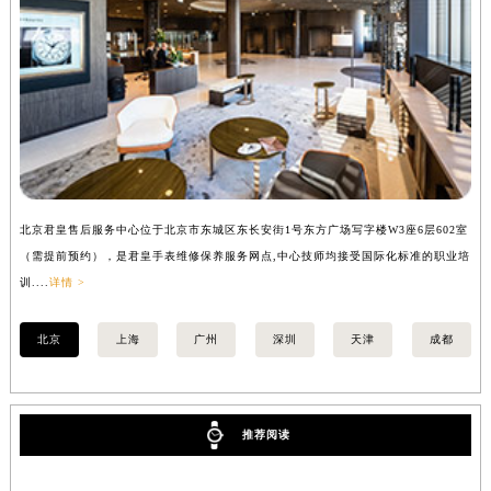
内蒙古自治区锡林郭勒盟市锡林浩特市光明街与额尔敦路交叉口君皇售后服务中心（需提前预约）
内蒙古自治区兴安盟市乌兰浩特市兴安大街君皇售后服务中心（需提前预约）
山西省大同市平城区迎宾街君皇售后服务中心（需提前预约）
山西省晋城市城区黄华街君皇售后服务中心（需提前预约）
山西省晋中市榆次区顺城街君皇售后服务中心（需提前预约）
山西省临汾市尧都区解放路君皇售后服务中心（需提前预约）
山西省吕梁市离石区永宁中路与建设街交叉口君皇售后服务中心（需提前预约）
北京君皇售后服务中心位于北京市东城区东长安街1号东方广场写字楼W3座6层602室
上
山西省朔州市朔城区怡西路与鄯阳西街交汇处君皇售后服务中心（需提前预约）
（需提前预约），是君皇手表维修保养服务网点,中心技师均接受国际化标准的职业培
（
山西省忻州市忻府区和平东街与七一南路交叉口君皇售后服务中心（需提前预约）
训....
详情 >
训..
山西省阳泉市郊区平阳东街与新城大道交叉口君皇售后服务中心（需提前预约）
山西省运城市盐湖区河东街君皇售后服务中心（需提前预约）
北京
上海
广州
深圳
天津
成都
山西省长治市潞州区英雄中路君皇售后服务中心（需提前预约）
山西省太原市迎泽区迎泽街道解放路15号亨得利名表维修授权店3楼君皇售后服务中心（需提前预约）
天津市和平区赤峰道136号天津国际金融中心26层2603室君皇售后服务中心（需提前预约）
推荐阅读
安徽省安庆市迎江区人民路君皇售后服务中心（需提前预约）
安徽省蚌埠市蚌山区淮河路君皇售后服务中心（需提前预约）