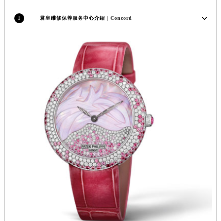
安徽省亳州市谯城区魏武大道君皇售后服务中心（需提前预约）
1
君皇维修保养服务中心介绍 | Concord
安徽省池州市贵池区长江路君皇售后服务中心（需提前预约）
安徽省滁州市琅琊区南谯北路君皇售后服务中心（需提前预约）
安徽省阜阳市颍州区颍州北路君皇售后服务中心（需提前预约）
安徽省淮北市相山区淮海路君皇售后服务中心（需提前预约）
安徽省淮南市田家庵区国庆中路君皇售后服务中心（需提前预约）
安徽省黄山市屯溪区黄山西路君皇售后服务中心（需提前预约）
安徽省六安市金安区解放中路君皇售后服务中心（需提前预约）
安徽省马鞍山市雨山区湖南西路君皇售后服务中心（需提前预约）
安徽省宿州市埇桥区人民中路君皇售后服务中心（需提前预约）
安徽省铜陵市铜官区石城大道君皇售后服务中心（需提前预约）
安徽省芜湖市镜湖区中山路步行街君皇售后服务中心（需提前预约）
安徽省宣城市宣州区叠嶂西路君皇售后服务中心（需提前预约）
福建省龙岩市新罗区九一南路君皇售后服务中心（需提前预约）
福建省南平市建阳区人民西路君皇售后服务中心（需提前预约）
福建省宁德市蕉城区天湖东路君皇售后服务中心（需提前预约）