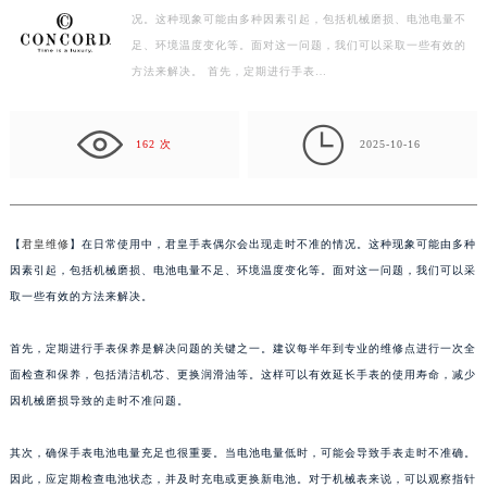
况。这种现象可能由多种因素引起，包括机械磨损、电池电量不
徐州市鼓楼区淮海东路29号苏宁广场IFC国际金融中心写字楼35层3508室（需提前预约）
足、环境温度变化等。面对这一问题，我们可以采取一些有效的
扬州市邗江区国展路29号星耀天地写字楼1号楼18层1803室（需提前预约）
方法来解决。 首先，定期进行手表…
盐城市盐都区世纪大道5号盐城金融城写字楼1号楼16层1604室（需提前预约）
泰州市海陵区永定东路399号置地商务中心东塔写字楼（华润万象城）17层1706室（需提前预约）

宁波市江北区大闸南路500号来福士广场办公楼20层2009室（需提前预约）
162 次
2025-10-16
杭州市上城区钱江路1366号华润大厦写字楼A座5层503-5室（需提前预约）
金华市金东区东市南街777号金华万达广场写字楼4号楼22层2209室（需提前预约）
绍兴市越城区胜利东路379号世茂天际中心写字楼8层805室（需提前预约）
【
君皇维修
】在日常使用中，君皇手表偶尔会出现走时不准的情况。这种现象可能由多种
嘉兴市南湖区广益路705号嘉兴世界贸易中心写字楼A座13层1304室（需提前预约）
因素引起，包括机械磨损、电池电量不足、环境温度变化等。面对这一问题，我们可以采
南昌市红谷滩新区红谷中大道998号绿地双子塔（中央广场）A1座办公楼14层07室（需提前预约）
取一些有效的方法来解决。
济南市历下区经十路11111号华润中心写字楼（万象城）15层1508室（需提前预约）
首先，定期进行手表保养是解决问题的关键之一。建议每半年到专业的维修点进行一次全
广州市天河区天河路230号万菱汇国际中心写字楼A塔7层704室（需提前预约）
面检查和保养，包括清洁机芯、更换润滑油等。这样可以有效延长手表的使用寿命，减少
广州市越秀区环市东路371-375号世界贸易中心大厦南塔写字楼15层07室（需提前预约）
因机械磨损导致的走时不准问题。
深圳市罗湖区深南东路5001号华润大厦写字楼17层1701室（需提前预约）
惠州市惠城区江北文昌一路7号华贸大厦写字楼1座30层05室（需提前预约）
其次，确保手表电池电量充足也很重要。当电池电量低时，可能会导致手表走时不准确。
厦门市思明区湖滨东路95号华润大厦写字楼B座11层1104室（需提前预约）
因此，应定期检查电池状态，并及时充电或更换新电池。对于机械表来说，可以观察指针