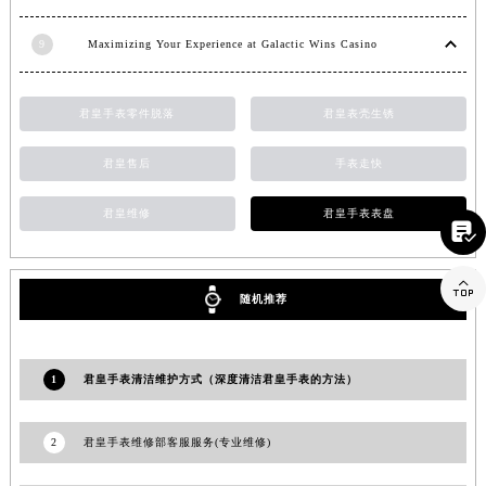
江西省景德镇市珠山区珠山中路君皇售后服务中心（需提前预约）
9
Maximizing Your Experience at Galactic Wins Casino
江西省九江市浔阳区浔阳路君皇售后服务中心（需提前预约）
江西省南昌市红谷滩新区红谷中大道998号绿地双子塔（中央广场）A1座办公楼14层1407室君皇售后服务中心（需提前预约）
江西省萍乡市安源区萍安北大道与康庄路交叉口君皇售后服务中心（需提前预约）
君皇手表零件脱落
君皇表壳生锈
江西省上饶市信州区滨江西路君皇售后服务中心（需提前预约）
君皇售后
手表走快
江西省新余市渝水区北湖西路君皇售后服务中心（需提前预约）
江西省宜春市袁州区中山中路君皇售后服务中心（需提前预约）
君皇维修
君皇手表表盘

江西省鹰潭市月湖区胜利东路君皇售后服务中心（需提前预约）
山东省德州市德城区东风中路君皇售后服务中心（需提前预约）

山东省东营市东营区济南路君皇售后服务中心（需提前预约）
随机推荐
山东省济南市历下区经十路11111号华润中心写字楼（万象城）15层1508室君皇售后服务中心（需提前预约）
山东省济宁市任城区太白楼路君皇售后服务中心（需提前预约）
1
君皇手表清洁维护方式（深度清洁君皇手表的方法）
山东省莱芜市文化南路8号银座商城名表维修一楼名表维修君皇售后服务中心（需提前预约）
山东省临沂市兰山区解放路君皇售后服务中心（需提前预约）
2
君皇手表维修部客服服务(专业维修)
山东省日照市东港区烟台路君皇售后服务中心（需提前预约）
山东省泰安市泰山区财源街道泰山大街君皇售后服务中心（需提前预约）