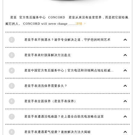
福建省莆田市城厢区霞林街道荔华东大道君皇售后服务中心（需提前预约）
福建省三明市三元区东乾二路君皇售后服务中心（需提前预约）
君皇 官方售后服务中心 CONCORD 君皇从来没有改变世界，而是把它留给佩
福建省漳州市龙文区步港路君皇售后服务中心（需提前预约）
戴它的人。 CONCORD will never change ......
详情 >
江苏省常州市新北区龙锦路1590号现代传媒中心5号楼10层1008室君皇售后服务中心（需提前预约）
江苏省淮安市清江浦区淮海北路君皇售后服务中心（需提前预约）
2
君皇手表不慎遇水？速学专业解决之道，守护您的时间艺术
江苏省连云港市海州区通灌北路君皇售后服务中心（需提前预约）
3
君皇手表表针脱落解决方法盘点
江苏省南京市秦淮区中山南路1号南京中心22层22-C1-C3室君皇售后服务中心（需提前预约）
江苏省宿迁市宿城区西湖路君皇售后服务中心（需提前预约）
4
君皇中国官方售后服务中心｜官方电话和详细网点地址权威信息公示（2026年7月最新）
江苏省泰州市海陵区永定东路399号置地商务中心东塔（华润万象城）17层1706室君皇售后服务中心（需提前预约）
江苏省徐州市鼓楼区淮海东路29号苏宁广场IFC国际金融中心35层3508室君皇售后服务中心（需提前预约）
5
君皇手表清洗保养需要多久？
江苏省盐城市盐都区世纪大道5号盐城金融城写字楼1号楼16层1604室君皇售后服务中心（需提前预约）
江苏省扬州市邗江区国展路29号星耀天地写字楼1号楼18层1803室君皇售后服务中心（需提前预约）
6
君皇手表全面保养（君皇手表保养）
江苏省镇江市京口区中山东路君皇售后服务中心（需提前预约）
江西省抚州市临川区赣东大道君皇售后服务中心（需提前预约）
7
君皇手表遭遇没电难题？史上最全自助充电攻略在这里
江西省赣州市章贡区文清路君皇售后服务中心（需提前预约）
8
君皇手表遭遇雾气侵袭？速效解决方法大揭秘
江西省吉安市吉州区井冈山大道君皇售后服务中心（需提前预约）