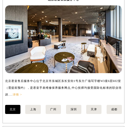
北京君皇售后服务中心
安徽省蚌埠市蚌山区淮河路君皇售后服务中心（需提前预约）
安徽省亳州市谯城区魏武大道君皇售后服务中心（需提前预约）
安徽省池州市贵池区长江路君皇售后服务中心（需提前预约）
安徽省滁州市琅琊区南谯北路君皇售后服务中心（需提前预约）
安徽省阜阳市颍州区颍州北路君皇售后服务中心（需提前预约）
安徽省淮北市相山区淮海路君皇售后服务中心（需提前预约）
安徽省淮南市田家庵区国庆中路君皇售后服务中心（需提前预约）
安徽省黄山市屯溪区黄山西路君皇售后服务中心（需提前预约）
安徽省六安市金安区解放中路君皇售后服务中心（需提前预约）
安徽省马鞍山市雨山区湖南西路君皇售后服务中心（需提前预约）
安徽省宿州市埇桥区人民中路君皇售后服务中心（需提前预约）
北京君皇售后服务中心位于北京市东城区东长安街1号东方广场写字楼W3座6层602室
上
（需提前预约），是君皇手表维修保养服务网点,中心技师均接受国际化标准的职业培
（
安徽省铜陵市铜官区石城大道君皇售后服务中心（需提前预约）
训....
详情 >
训..
安徽省芜湖市镜湖区中山路步行街君皇售后服务中心（需提前预约）
安徽省宣城市宣州区叠嶂西路君皇售后服务中心（需提前预约）
北京
上海
广州
深圳
天津
成都
福建省龙岩市新罗区九一南路君皇售后服务中心（需提前预约）
福建省南平市建阳区人民西路君皇售后服务中心（需提前预约）