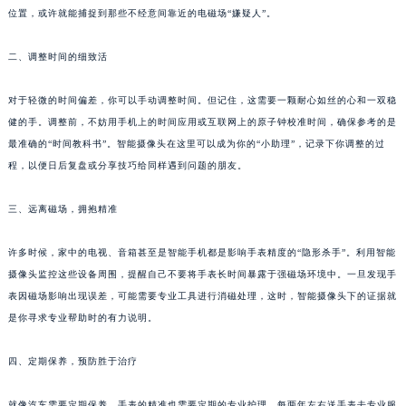
简单的动力不足？这时，如果你有一只智能摄像头，不妨设置它记录下你每天放置手表的
厦门市思明区湖滨东路95号华润大厦写字楼B座11层1104室（需提前预约）
位置，或许就能捕捉到那些不经意间靠近的电磁场“嫌疑人”。
福州市鼓楼区五四路128-1号恒力城写字楼15层03室（需提前预约）
成都市锦江区人民东路6号SAC东原中心写字楼24层2406B室（需提前预约）
二、调整时间的细致活
重庆市江北区观音桥步行街2号融恒时代广场写字楼9层902室（需提前预约）
对于轻微的时间偏差，你可以手动调整时间。但记住，这需要一颗耐心如丝的心和一双稳
长沙市芙蓉区定王台街道建湘路393号世茂环球金融中心写字楼（芙蓉广场）10层13室（需提前预约）
健的手。调整前，不妨用手机上的时间应用或互联网上的原子钟校准时间，确保参考的是
郑州市二七区铭功路10号华润大厦写字楼29层2905室（需提前预约）
最准确的“时间教科书”。智能摄像头在这里可以成为你的“小助理”，记录下你调整的过
太原市迎泽区解放路15号亨得利名表服务中心（品牌授权店）3层整层（需提前预约）
程，以便日后复盘或分享技巧给同样遇到问题的朋友。
沈阳市沈河区中街路137号亨得利名表服务中心（品牌授权店）1层整层（需提前预约）
沈阳市沈河区中街路83号亨得利名表服务中心（品牌授权店）1层整层（需提前预约）
三、远离磁场，拥抱精准
乌鲁木齐市天山区红山路26号时代广场（CCMALL）C座17层17-B（需提前预约）
许多时候，家中的电视、音箱甚至是智能手机都是影响手表精度的“隐形杀手”。利用智能
温州市鹿城区锦绣路1067号置信广场10层1015室（需提前预约）
摄像头监控这些设备周围，提醒自己不要将手表长时间暴露于强磁场环境中。一旦发现手
哈尔滨市道里区友谊西路600号富力中心T2座写字楼29层03室（需提前预约）
表因磁场影响出现误差，可能需要专业工具进行消磁处理，这时，智能摄像头下的证据就
大连市中山区人民路15号国际金融大厦7层G室（需提前预约）
是你寻求专业帮助时的有力说明。
佛山市禅城区季华五路57号万科金融中心C座12层1205室（需提前预约）
东莞市东城街道鸿福东路1号民盈国贸中心T1写字楼9层907室（需提前预约）
四、定期保养，预防胜于治疗
无锡市梁溪区人民中路139号恒隆广场写字楼1座11层1104室（需提前预约）