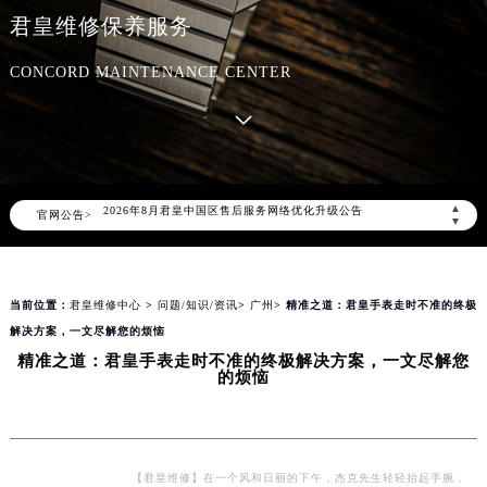
君皇维修保养服务
CONCORD MAINTENANCE CENTER
2026年8月君皇中国区售后服务网络优化升级公告
▲
官网公告>
2026年8月君皇全国官方售后客户服务热线：400-609-9509
▼
君皇官方全国统一服务热线400-609-9509，服务覆盖中国大陆、香港、澳门、台湾全部区域（非大陆需加拨“+86”）
2026年8月君皇售后服务中心最新网点地址：
当前位置：
君皇维修中心
>
问题/知识/资讯
>
广州
> 精准之道：君皇手表走时不准的终极
北京市朝阳区建国门外大街甲6号华熙国际中心写字楼D座11层1102室（北京总部）（需提前预约）
解决方案，一文尽解您的烦恼
北京市东城区东长安街1号东方广场写字楼W3座6层602室（需提前预约）
精准之道：君皇手表走时不准的终极解决方案，一文尽解您
天津市和平区赤峰道136号天津国际金融中心写字楼26层2603室（需提前预约）
的烦恼
上海市徐汇区虹桥路3号港汇中心写字楼2座37层3705室（需提前预约）
上海市黄浦区南京东路299号宏伊国际广场写字楼8层806室（需提前预约）
南京市秦淮区中山南路1号（新街口）南京中心写字楼22层C1-1室（需提前预约）