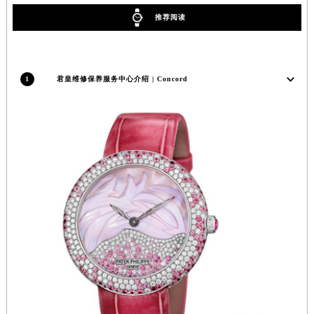
福建省宁德市蕉城区天湖东路君皇售后服务中心（需提前预约）
推荐阅读
福建省莆田市城厢区霞林街道荔华东大道君皇售后服务中心（需提前预约）
福建省三明市三元区东乾二路君皇售后服务中心（需提前预约）
福建省漳州市龙文区步港路君皇售后服务中心（需提前预约）
1
君皇维修保养服务中心介绍 | Concord
江苏省常州市新北区龙锦路1590号现代传媒中心5号楼10层1008室君皇售后服务中心（需提前预约）
江苏省淮安市清江浦区淮海北路君皇售后服务中心（需提前预约）
江苏省连云港市海州区通灌北路君皇售后服务中心（需提前预约）
江苏省南京市秦淮区中山南路1号南京中心22层22-C1-C3室君皇售后服务中心（需提前预约）
江苏省宿迁市宿城区西湖路君皇售后服务中心（需提前预约）
江苏省泰州市海陵区永定东路399号置地商务中心东塔（华润万象城）17层1706室君皇售后服务中心（需提前预约）
江苏省徐州市鼓楼区淮海东路29号苏宁广场IFC国际金融中心35层3508室君皇售后服务中心（需提前预约）
江苏省盐城市盐都区世纪大道5号盐城金融城写字楼1号楼16层1604室君皇售后服务中心（需提前预约）
江苏省扬州市邗江区国展路29号星耀天地写字楼1号楼18层1803室君皇售后服务中心（需提前预约）
江苏省镇江市京口区中山东路君皇售后服务中心（需提前预约）
江西省抚州市临川区赣东大道君皇售后服务中心（需提前预约）
江西省赣州市章贡区文清路君皇售后服务中心（需提前预约）