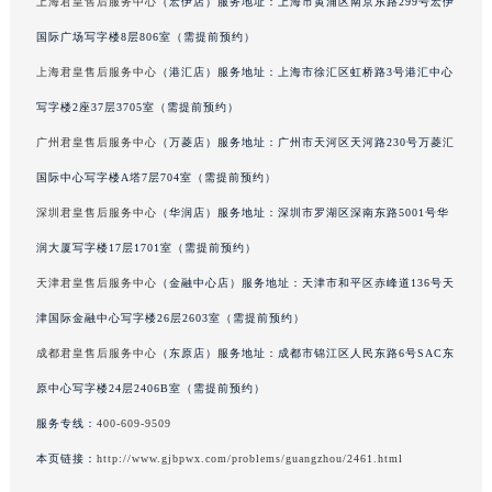
上海君皇售后服务中心
（宏伊店）服务地址：上海市黄浦区南京东路299号宏伊
辽宁省盘锦市兴隆台区石油大街君皇售后服务中心（需提前预约）
辽宁省铁岭市银州区南马路君皇售后服务中心（需提前预约）
国际广场写字楼8层806室（需提前预约）
辽宁省营口市站前区市府路与渤海大街交叉口君皇售后服务中心（需提前预约）
上海君皇售后服务中心
（港汇店）服务地址：上海市徐汇区虹桥路3号港汇中心
辽宁省沈阳市沈河区中街路137号亨得利名表维修授权店1楼君皇售后服务中心（需提前预约）
写字楼2座37层3705室（需提前预约）
辽宁省沈阳市沈河区中街路83号亨得利名表维修授权店1楼君皇售后服务中心（需提前预约）
广州君皇售后服务中心
（万菱店）服务地址：广州市天河区天河路230号万菱汇
北京市朝阳区建国门外大街甲6号华熙国际中心D座11层1102室君皇售后服务中心（北京总部）（需提前预约）
国际中心写字楼A塔7层704室（需提前预约）
北京市东城区东长安街1号王府井东方广场W3座6层602室君皇售后服务中心（需提前预约）
深圳君皇售后服务中心
（华润店）服务地址：深圳市罗湖区深南东路5001号华
河北省保定市竞秀区朝阳北大街北国先天下君皇售后服务中心（需提前预约）
润大厦写字楼17层1701室（需提前预约）
内蒙古自治区阿拉善盟市左旗土尔扈特大街君皇售后服务中心（需提前预约）
内蒙古自治区巴彦淖尔市临河区新华街君皇售后服务中心（需提前预约）
天津君皇售后服务中心
（金融中心店）服务地址：天津市和平区赤峰道136号天
内蒙古自治区包头市青山区幸福路甲3号王府井百货名表维修君皇售后服务中心（需提前预约）
津国际金融中心写字楼26层2603室（需提前预约）
内蒙古自治区赤峰市红山区哈达街君皇售后服务中心（需提前预约）
成都君皇售后服务中心
（东原店）服务地址：成都市锦江区人民东路6号SAC东
内蒙古自治区鄂尔多斯市东胜区伊金霍洛街君皇售后服务中心（需提前预约）
原中心写字楼24层2406B室（需提前预约）
内蒙古自治区呼伦贝尔市海拉尔区中央街君皇售后服务中心（需提前预约）
服务专线：
400-609-9509
内蒙古自治区通辽市科尔沁区明仁大街君皇售后服务中心（需提前预约）
本页链接：
http://www.gjbpwx.com/problems/guangzhou/2461.html
内蒙古自治区乌海市海勃湾区人民南路君皇售后服务中心（需提前预约）