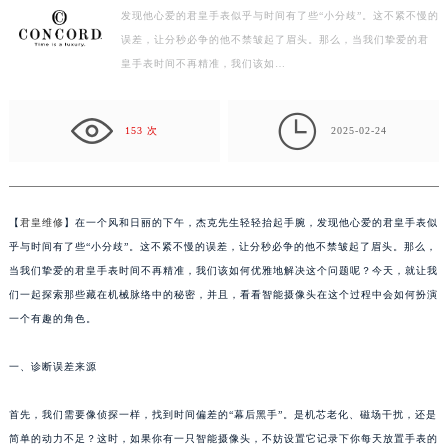
【君皇维修】在一个风和日丽的下午，杰克先生轻轻抬起手腕，
常州市新北区龙锦路1590号现代传媒中心写字楼5号楼10层1008室（需提前预约）
发现他心爱的君皇手表似乎与时间有了些“小分歧”。这不紧不慢的
徐州市鼓楼区淮海东路29号苏宁广场IFC国际金融中心写字楼35层3508室（需提前预约）
误差，让分秒必争的他不禁皱起了眉头。那么，当我们挚爱的君
扬州市邗江区国展路29号星耀天地写字楼1号楼18层1803室（需提前预约）
皇手表时间不再精准，我们该如…
盐城市盐都区世纪大道5号盐城金融城写字楼1号楼16层1604室（需提前预约）
泰州市海陵区永定东路399号置地商务中心东塔写字楼（华润万象城）17层1706室（需提前预约）

153 次
2025-02-24
宁波市江北区大闸南路500号来福士广场办公楼20层2009室（需提前预约）
杭州市上城区钱江路1366号华润大厦写字楼A座5层503-5室（需提前预约）
金华市金东区东市南街777号金华万达广场写字楼4号楼22层2209室（需提前预约）
【
君皇维修
】在一个风和日丽的下午，杰克先生轻轻抬起手腕，发现他心爱的君皇手表似
绍兴市越城区胜利东路379号世茂天际中心写字楼8层805室（需提前预约）
乎与时间有了些“小分歧”。这不紧不慢的误差，让分秒必争的他不禁皱起了眉头。那么，
嘉兴市南湖区广益路705号嘉兴世界贸易中心写字楼A座13层1304室（需提前预约）
当我们挚爱的君皇手表时间不再精准，我们该如何优雅地解决这个问题呢？今天，就让我
南昌市红谷滩新区红谷中大道998号绿地双子塔（中央广场）A1座办公楼14层07室（需提前预约）
们一起探索那些藏在机械脉络中的秘密，并且，看看智能摄像头在这个过程中会如何扮演
济南市历下区经十路11111号华润中心写字楼（万象城）15层1508室（需提前预约）
一个有趣的角色。
广州市天河区天河路230号万菱汇国际中心写字楼A塔7层704室（需提前预约）
广州市越秀区环市东路371-375号世界贸易中心大厦南塔写字楼15层07室（需提前预约）
一、诊断误差来源
深圳市罗湖区深南东路5001号华润大厦写字楼17层1701室（需提前预约）
首先，我们需要像侦探一样，找到时间偏差的“幕后黑手”。是机芯老化、磁场干扰，还是
惠州市惠城区江北文昌一路7号华贸大厦写字楼1座30层05室（需提前预约）