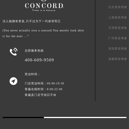
广东省茂名市电白区水东街道迎宾大道君皇售后服务中心（需提前预约）
北京君皇维修
广东省梅州市梅江区金燕大道君皇售后服务中心（需提前预约）
广东省清远市清城区湖西路君皇售后服务中心（需提前预约）
上海君皇维修
没人能拥有君皇,只不过为下一代保管而已
广东省汕头市龙湖区长平路君皇售后服务中心（需提前预约）
天津君皇维修
(You never actually own a concord.You merely look after
广东省汕尾市城区香洲街道园林社区翠园街君皇售后服务中心（需提前预约）
it for the next ...”
广州君皇维修
广东省韶关市武江区芙蓉新区与老城中心交汇处君皇售后服务中心（需提前预约）
深圳君皇维修
广东省深圳市罗湖区深南东路5001号华润大厦17层1701室君皇售后服务中心（需提前预约）

总部服务热线
广东省阳江市江城区东风一路君皇售后服务中心（需提前预约）
成都君皇维修
400-609-9509
广东省云浮市云城区金山路君皇售后服务中心（需提前预约）
广东省湛江市赤坎区观海北路君皇售后服务中心（需提前预约）
营业时间：

广东省肇庆市端州区信安大道与砚都大道交汇处君皇售后服务中心（需提前预约）
门店营业时间：09:00-19:30
客服在线时间：8:00-22:00
广西壮族自治区百色市右江区中山二路君皇售后服务中心（需提前预约）
客服及门店节假日不休
广西壮族自治区北海市海城区北京路君皇售后服务中心（需提前预约）
广西壮族自治区崇左市江州区石景林街道友谊大道与丽川路交汇处君皇售后服务中心（需提前预约）
广西壮族自治区防城港市港口区金花茶大道君皇售后服务中心（需提前预约）
广西壮族自治区贵港市港北区港城街道布山大道与仙衣路交叉口君皇售后服务中心（需提前预约）