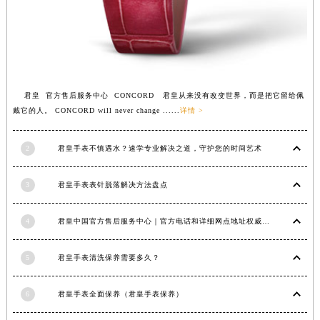
江西省吉安市吉州区井冈山大道君皇售后服务中心（需提前预约）
江西省景德镇市珠山区珠山中路君皇售后服务中心（需提前预约）
江西省九江市浔阳区浔阳路君皇售后服务中心（需提前预约）
江西省南昌市红谷滩新区红谷中大道998号绿地双子塔（中央广场）A1座办公楼14层1407室君皇售后服务中心（需提前预约）
江西省萍乡市安源区萍安北大道与康庄路交叉口君皇售后服务中心（需提前预约）
君皇 官方售后服务中心 CONCORD 君皇从来没有改变世界，而是把它留给佩
江西省上饶市信州区滨江西路君皇售后服务中心（需提前预约）
戴它的人。 CONCORD will never change ......
详情 >
江西省新余市渝水区北湖西路君皇售后服务中心（需提前预约）
江西省宜春市袁州区中山中路君皇售后服务中心（需提前预约）
2
君皇手表不慎遇水？速学专业解决之道，守护您的时间艺术
江西省鹰潭市月湖区胜利东路君皇售后服务中心（需提前预约）
山东省德州市德城区东风中路君皇售后服务中心（需提前预约）
3
君皇手表表针脱落解决方法盘点
山东省东营市东营区济南路君皇售后服务中心（需提前预约）
4
君皇中国官方售后服务中心｜官方电话和详细网点地址权威信息公示（2026年7月最新）
山东省济南市历下区经十路11111号华润中心写字楼（万象城）15层1508室君皇售后服务中心（需提前预约）
山东省济宁市任城区太白楼路君皇售后服务中心（需提前预约）
5
君皇手表清洗保养需要多久？
山东省莱芜市文化南路8号银座商城名表维修一楼名表维修君皇售后服务中心（需提前预约）
山东省临沂市兰山区解放路君皇售后服务中心（需提前预约）
6
君皇手表全面保养（君皇手表保养）
山东省日照市东港区烟台路君皇售后服务中心（需提前预约）