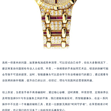
内蒙古自治区呼和浩特市玉泉区大学西街70号华润万象城写字楼（鄂尔多斯大厦）23层2326室（需提前预约）
甘肃省兰州市七里河区西津西路16号兰州中心写字楼21层2102室（需提前预约）
重庆市解放碑渝中区民权路28号英利国际金融中心写字楼20层01室（需提前预约）
黑龙江省大庆市萨尔图区会战大街君皇售后服务中心（需提前预约）
黑龙江省鹤岗市向阳区红军路君皇售后服务中心（需提前预约）
黑龙江省黑河市爱辉区中央街君皇售后服务中心（需提前预约）
黑龙江省鸡西市鸡冠区红军路君皇售后服务中心（需提前预约）
黑龙江省佳木斯市向阳区长安路君皇售后服务中心（需提前预约）
黑龙江省牡丹江市东安区太平路君皇售后服务中心（需提前预约）
虽然一些基本的问题，如更换电池或简单清理，可以尝试自己动手，但在大多数情况下，
黑龙江省七台河市桃山区大同街君皇售后服务中心（需提前预约）
建议将复杂问题留给专业人士处理。毕竟，一块精密的手表如同艺术品，错误的拆解可能
黑龙江省齐齐哈尔市龙沙区龙华路君皇售后服务中心（需提前预约）
会导致不可逆的损害。这时，智能摄像头可以是你学习专业维修技巧的窗口，通过观看专
黑龙江省双鸭山市尖山区新兴大街君皇售后服务中心（需提前预约）
业技师的操作视频，提升自己的认识，但切记，理论与实践间还需谨慎跨越。
黑龙江省绥化市北林区新华街与康庄路交叉口君皇售后服务中心（需提前预约）
黑龙江省伊春市伊美区通河路君皇售后服务中心（需提前预约）
综上所述，当君皇手表不再准确报时，通过细心诊断、适时调整、环境管理、定期保养以
吉林省白城市洮北区明仁南街君皇售后服务中心（需提前预约）
及明智选择DIY与专业服务之间的平衡，我们便能有效应对。而智能摄像头，在这一系列
操作中不仅是一个有趣的辅助工具，更是一位默默无闻的“时间守护者”。在享受精准计时
吉林省白山市浑江区浑江大街君皇售后服务中心（需提前预约）