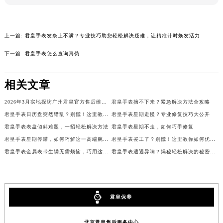
内蒙古自治区乌兰察布市集宁区恩和大街君皇售后服务中心（需提前预约）
内蒙古自治区锡林郭勒盟市锡林浩特市光明街与额尔敦路交叉口君皇售后服务中心（需提前预约）
内蒙古自治区兴安盟市乌兰浩特市兴安大街君皇售后服务中心（需提前预约）
上一篇:
君皇手表发条上不满？专业技巧助您轻松解决疑难，让精准计时焕发活力
山西省大同市平城区迎宾街君皇售后服务中心（需提前预约）
下一篇:
君皇手表怎么查询真伪
山西省晋城市城区黄华街君皇售后服务中心（需提前预约）
山西省晋中市榆次区顺城街君皇售后服务中心（需提前预约）
相关文章
山西省临汾市尧都区解放路君皇售后服务中心（需提前预约）
山西省吕梁市离石区永宁中路与建设街交叉口君皇售后服务中心（需提前预约）
2026年3月实地探访广州君皇官方售后维修服务中心
君皇手表摘不下来？紧急解决方法全攻略
山西省朔州市朔城区怡西路与鄯阳西街交汇处君皇售后服务中心（需提前预约）
君皇手表日历盘突然错乱？别慌！这里教你如何轻松解决
君皇手表星期走慢？专业修复技巧大公开
山西省忻州市忻府区和平东街与七一南路交叉口君皇售后服务中心（需提前预约）
君皇手表表盘倾斜难题，一招轻松解决方法
君皇手表星期不走，如何巧手修复
君皇手表星期停滞，如何巧解这一高端腕表难题
君皇手表罢工了？别慌！这里教你如何优雅重启时间流转
山西省阳泉市郊区平阳东街与新城大道交叉口君皇售后服务中心（需提前预约）
君皇手表金属表带生锈无需烦恼，巧用这些方法轻松焕新
君皇手表遭遇异响？揭秘轻松解决的秘密技巧
山西省运城市盐湖区河东街君皇售后服务中心（需提前预约）
山西省长治市潞州区英雄中路君皇售后服务中心（需提前预约）
山西省太原市迎泽区迎泽街道解放路15号亨得利名表维修授权店3楼君皇售后服务中心（需提前预约）
天津市和平区赤峰道136号天津国际金融中心26层2603室君皇售后服务中心（需提前预约）
君皇保养
安徽省安庆市迎江区人民路君皇售后服务中心（需提前预约）