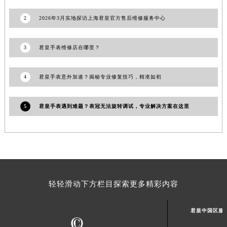
澳门特别行政区大堂区议事亭前地（新马路）君皇售后服务中心（需提前预约）
澳门特别行政区风顺堂区南湾大马路君皇售后服务中心（需提前预约）
2
2026年3月实地探访上海君皇官方售后维修服务中心
澳门特别行政区花地玛堂区关闸广场君皇售后服务中心（需提前预约）
澳门特别行政区花王堂区大三巴商圈君皇售后服务中心（需提前预约）
3
君皇手表维修店在哪里？
澳门特别行政区嘉模堂区官也街君皇售后服务中心（需提前预约）
澳门省路氹城市金光大道君皇售后服务中心（需提前预约）
4
君皇手表意外加速？揭秘专业修复技巧，精准如初
澳门特别行政区望德堂区塔石广场君皇售后服务中心（需提前预约）
福建省福州市鼓楼区五四路128-1号恒力城写字楼15层03室君皇售后服务中心（需提前预约）
5
君皇手表遇到难题？表冠无法旋转调试，专业解决方案在这里
福建省厦门市思明区湖滨东路95号万象城华润大厦B座11层1104室君皇售后服务中心（需提前预约）
广东省潮州市潮安区新风路与潮汕路交汇处君皇售后服务中心（需提前预约）
广东省广州市天河区天河路230号万菱汇国际中心A塔7层704室君皇售后服务中心（需提前预约）
广东省广州市越秀区环市东路371-375号世界贸易中心大厦南塔15层1507室君皇售后服务中心（需提前预约）
广东省河源市源城区越王大道君皇售后服务中心（需提前预约）
轻轻滑动下方栏目探索更多精彩内容
广东省惠州市惠城区江北文昌一路7号华贸大厦1座30层3005室君皇售后服务中心（需提前预约）
广东省江门市蓬江区广场西路君皇售后服务中心（需提前预约）
君皇中国区服
广东省揭阳市榕城进贤门步行街君皇售后服务中心（需提前预约）