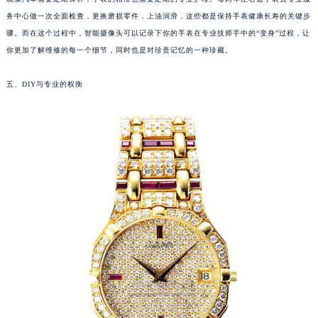
就像汽车需要定期保养，手表的精准也需要定期的专业护理。每两年左右送手表去专业服
南通市崇川区工农路57号圆融广场写字楼16层1603室（需提前预约）
务中心做一次全面检查，更换磨损零件，上油润滑，这些都是保持手表健康长寿的关键步
苏州市苏州工业园区星港街199号苏州中心办公楼C座22层08室（需提前预约）
骤。而在这个过程中，智能摄像头可以记录下你的手表在专业技师手中的“变身”过程，让
武汉市江汉区解放大道686号世界贸易大厦38层09室（需提前预约）
你更加了解维修的每一个细节，同时也是对珍贵记忆的一种珍藏。
南宁市青秀区金湖路59号地王大厦12楼1224室（需提前预约）
合肥市蜀山区潜山路111号万象城华润大厦B座12楼03室（需提前预约）
五、DIY与专业的权衡
泉州市丰泽区宝洲路729号浦西万达中心写字楼A座7楼709室（需提前预约）
青岛市南区山东路6号华润大厦B座22层04室（需提前预约）
烟台市芝罘区胜利路139号万达金融中心A座907室（需提前预约）
长春市朝阳区西安大路727号中银大厦A座(旺进大厦)18层09室（需提前预约）
贵阳市南明区都司高架桥路33号亨特国际金融中心14楼14D（需提前预约）
昆明市盘龙区北京路928号同德昆明广场写字楼10层06室（需提前预约）
石家庄市长安区中山东路39号勒泰中心写字楼B座13层07室（需提前预约）
西安市碑林区南关正街88号华侨城长安国际中心E座6楼10室（需提前预约）
海口市龙华区金贸东路5号海口华润大厦B座17层1707室（需提前预约）
唐山市路南区新华东道100号万达广场写字楼A座10层1002室（需提前预约）
台州市椒江区东海大道1800号腾达中心东1幢20楼2002室（需提前预约）