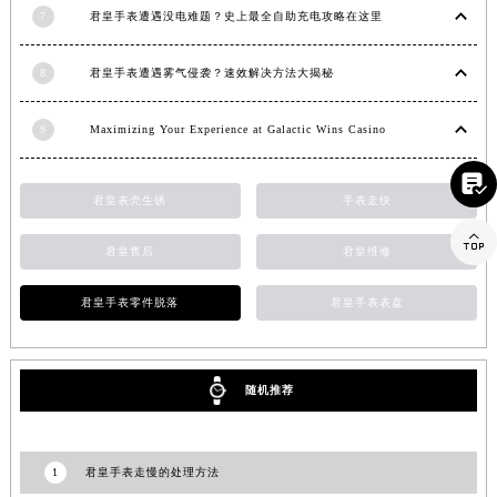
山东省泰安市泰山区财源街道泰山大街君皇售后服务中心（需提前预约）
7
君皇手表遭遇没电难题？史上最全自助充电攻略在这里
山东省威海市环翠区新威海路89号振华商厦一楼名表维修君皇售后服务中心（需提前预约）
山东省潍坊市奎文区东风东街君皇售后服务中心（需提前预约）
8
君皇手表遭遇雾气侵袭？速效解决方法大揭秘
山东省枣庄市滕州市北辛路与善国路交叉口君皇售后服务中心（需提前预约）
山东省淄博市张店区金晶大道君皇售后服务中心（需提前预约）
9
Maximizing Your Experience at Galactic Wins Casino
上海市黄浦区南京东路299号宏伊国际广场写字楼8层806室君皇售后服务中心（需提前预约）

上海市徐汇区虹桥路3号港汇中心2座37层3705室君皇售后服务中心（需提前预约）
君皇表壳生锈
手表走快

浙江省杭州市上城区钱江路1366号华润大厦A座5层503-5室君皇售后服务中心（需提前预约）
浙江省湖州市吴兴区劳动路君皇售后服务中心（需提前预约）
君皇售后
君皇维修
浙江省嘉兴市南湖区广益路705号嘉兴世界贸易中心A座13层1304室君皇售后服务中心（需提前预约）
君皇手表零件脱落
君皇手表表盘
浙江省金华市金东区东市南街777号金华万达广场4号楼22楼2209室君皇售后服务中心（需提前预约）
浙江省丽水市莲都区解放街君皇售后服务中心（需提前预约）
浙江省宁波市江北区大闸南路500号来福士广场办公楼20层2009室君皇售后服务中心（需提前预约）
随机推荐
浙江省衢州市柯城区上街君皇售后服务中心（需提前预约）
浙江省绍兴市越城区胜利东路379号世茂天际中心写字楼8层805室君皇售后服务中心（需提前预约）
浙江省舟山市定海区解放东路君皇售后服务中心（需提前预约）
1
君皇手表走慢的处理方法