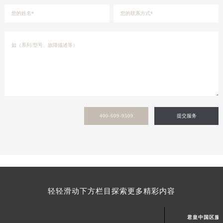
400-609-9509
提交服务
轻轻滑动下方栏目探索更多精彩内容
君皇中国区服