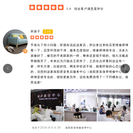





5.0
综合客户满意度评分
Lv6
坏孩子





手表出了些小问题，听朋友说起这家店，所以拿过来给店里维修师傅
看一下，店里环境很干净，服务态度很好，维修师傅很专业，没多久
就修好了，修完的手表跟新的一样，整体还是很不错的。很久没戴皮
带都裂开了，本来以为只能去王府井了，之后在点评看到这边有一
家，停车方便，比较好找，网友评价还不错，抱着怀疑的心态过来


的，没想到这家洛阳君皇售后服务中心（洛阳君皇保养维修中心）的
师傅是很专业的，很快更换完毕，还给免费清理了一下凹槽灰尘。推
荐这家!
2026-8-6 6:30
更新于
洛阳君皇维修保养中心