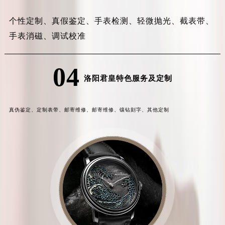
个性定制、
真假鉴定、
手表检测、
轻微抛光、
截表带、
手表消磁、
调试校准
04
洛阳君皇特色服务及定制
真伪鉴定、
定制表带、
邮寄维修、
邮寄维修、
镶钻刻字、
其他定制