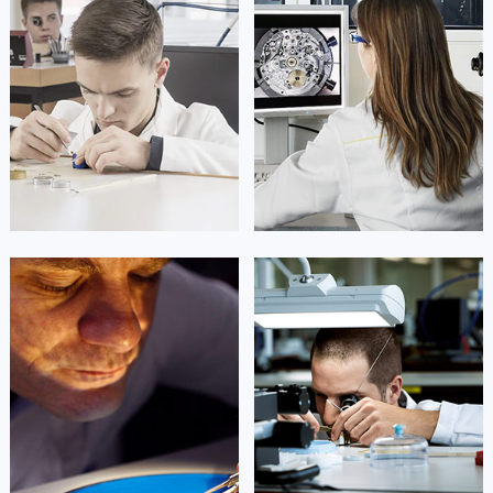
凯罗尔·切尔西
达芙妮·克劳迪娅
资深君皇技师
资深君皇技师
是君皇售后服务中心
是君皇售后服务中心
(君皇保养维修中心)
(君皇保养维修中心)
的高级技师之一
的高级技师之一
Beijing concord Maintain center
Shanghai concord Maintain center


北京君皇维修
上海君皇维修