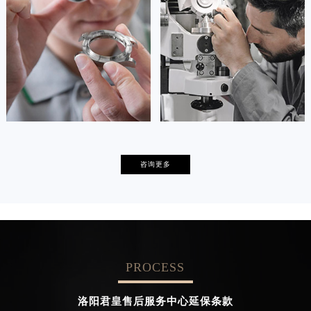
的高级技师之一
的高级技师之一
Tianjin concord Maintain center
Nanjing concord Maintain center


天津君皇维修
上海君皇保养
卡罗琳·卡桑德拉
辛迪·克莱门特
咨询更多
资深君皇技师
资深君皇技师
是君皇售后服务中心
是君皇售后服务中心
(君皇保养维修中心)
(君皇保养维修中心)
的高级技师之一
的高级技师之一
Chengdu concord Maintain center
Beijing concord Maintain center
PROCESS


成都君皇维修
北京君皇售后服务中心
洛阳君皇售后服务中心延保条款