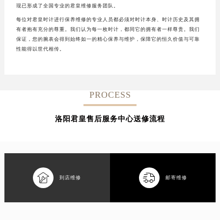
现已形成了全国专业的君皇维修服务团队。
每位对君皇时计进行保养维修的专业人员都必须对时计本身、时计历史及其拥
有者抱有充分的尊重。我们认为每一枚时计，都同它的拥有者一样尊贵。我们
保证，您的腕表会得到始终如一的精心保养与维护，保障它的恒久价值与可靠
性能得以世代相传。
PROCESS
洛阳君皇售后服务中心送修流程


到店维修
邮寄维修