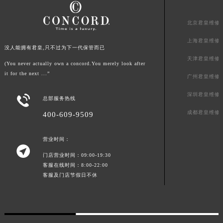
北京君皇维修
上海君皇维修
没人能拥有君皇,只不过为下一代保管而已
天津君皇维修
(You never actually own a concord.You merely look after
it for the next ...”
广州君皇维修
深圳君皇维修

总部服务热线
成都君皇维修
400-609-9509
营业时间：

门店营业时间：09:00-19:30
客服在线时间：8:00-22:00
客服及门店节假日不休